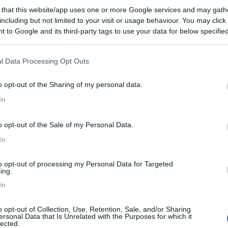
na informazione che nel libretto di istruzioni non sono riuscito a tro
 that this website/app uses one or more Google services and may gath
 va tenuta tirata o libera. Penso che questa valvola manda aria sotto
including but not limited to your visit or usage behaviour. You may click 
 to Google and its third-party tags to use your data for below specifi
ogle consent section.
l Data Processing Opt Outs
o opt-out of the Sharing of my personal data.
In
<
1
>
Meccanica
Cellula
Accessori
Eventi
Leggi
Comportamenti
D
o opt-out of the Sale of my Personal Data.
In
Attivi
to opt-out of processing my Personal Data for Targeted
ing.
In
EE DI SOSTA E CAMPEGGI
ACCESSORI
Agosto
Teleco Dilent 3 5400 btu
o opt-out of Collection, Use, Retention, Sale, and/or Sharing
ersonal Data that Is Unrelated with the Purposes for which it
tutti, è la prima volta che scrivo su
Mi piacerebbe sapere da chi lo sta
lected.