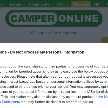
ta
Forum
Community
COL
Magazine
ine -
Do Not Process My Personal Information
to opt-out of the sale, sharing to third parties, or processing of your per
Meccanica
Cellula
Accessori
Eventi
Leggi
Comportamenti
D
formation for targeted advertising by us, please use the below opt-out s
Attivi
r selection. Please note that after your opt-out request is processed y
eing interest-based ads based on personal information utilized by us or
<
1
>
disclosed to third parties prior to your opt-out. You may separately opt-
losure of your personal information by third parties on the IAB’s list of
. This information may also be disclosed by us to third parties on the
IA
Participants
that may further disclose it to other third parties.