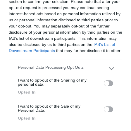
section to confirm your selection. Please note that after your
posizione gradino aperto ci sia. CIAO
opt-out request is processed you may continue seeing
19
interest-based ads based on personal information utilized by
Franco1
us or personal information disclosed to third parties prior to
256
your opt-out. You may separately opt-out of the further
Inserito il
23/12/2008
alle:
23:12:06
disclosure of your personal information by third parties on the
Ciao, sicuramente è comandato da una cenralina elettronica,
IAB’s list of downstream participants. This information may
come i finestrini elettrci tanto per capieci[:0]
also be disclosed by us to third parties on the
IAB’s List of
Downstream Participants
that may further disclose it to other
third parties.
Personal Data Processing Opt Outs
Please note that this website/app uses one or more Google
services and may gather and store information including but
I want to opt-out of the Sharing of my
not limited to your visit or usage behaviour. You may click to
personal data.
grant or deny consent to Google and its third-party tags to
Opted In
use your data for below specified purposes in below Google
consent section.
I want to opt-out of the Sale of my
Personal Data.
Opted In
17
stefanop