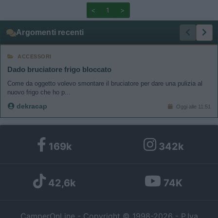
<
1
>
Argomenti recenti
ACCESSORI
Dado bruciatore frigo bloccato
Come da oggetto volevo smontare il bruciatore per dare una pulizia al
nuovo frigo che ho p...
dekracap
Oggi alle 11:51
169k
342k
42,6k
74K
CamperOnLine - Copyright © 1998-2026 - P.Iva