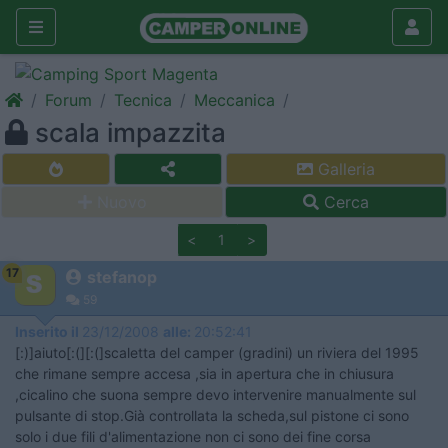
Forum
Tecnica
Meccanica
scala impazzita
Galleria
Nuovo
Cerca
<
1
>
17
stefanop
59
Inserito il
23/12/2008
alle:
20:52:41
[:)]aiuto[:(][:(]scaletta del camper (gradini) un riviera del 1995
che rimane sempre accesa ,sia in apertura che in chiusura
,cicalino che suona sempre devo intervenire manualmente sul
pulsante di stop.Già controllata la scheda,sul pistone ci sono
solo i due fili d'alimentazione non ci sono dei fine corsa