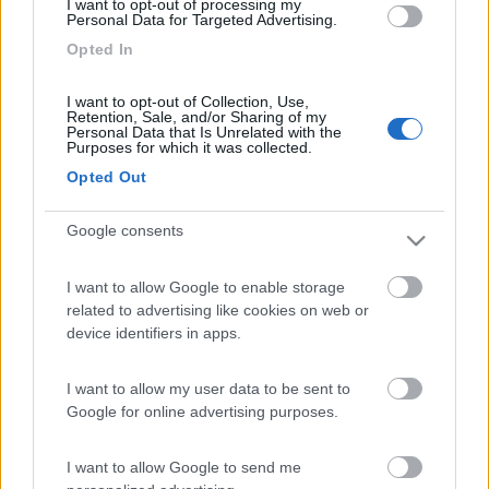
I want to opt-out of processing my
59
Personal Data for Targeted Advertising.
Inserito il
24/12/2008
alle:
12:07:17
Opted In
Si è comandato da una centralina con 2 relè e componenti
elettronici controllati e tutti funzionanti[?]
I want to opt-out of Collection, Use,
Retention, Sale, and/or Sharing of my
20
bigt
Personal Data that Is Unrelated with the
Purposes for which it was collected.
3709
Opted Out
Inserito il
24/12/2008
alle:
15:42:23
Mi pare impossibile che non ci sia un meccanismo di arresto del
Google consents
motore. Di solito sono di 2 tipi: classico finecorsa o circuito che
lavora sull'assorbimento, a volte sono anche abbinati. Il circuito
che lavora sull'assorbimento, si accorge che lo scalino è
I want to allow Google to enable storage
estratto perchè il motore inizia a sforzare, quindi interrompe il
related to advertising like cookies on web or
circuito. Lo usano anche nei vetri elettrici delle auto (non tutte)
device identifiers in apps.
come sicurezza, dopo casi di bimbi e non che si sono "fatti
male".
I want to allow my user data to be sent to
17
stefanop
Google for online advertising purposes.
59
Inserito il
24/12/2008
alle:
19:22:50
I want to allow Google to send me
Anche io ho pensato sull'asorbimento ,visto che in uscita cisono