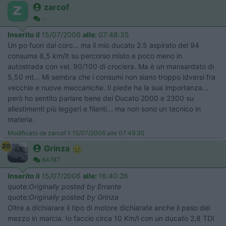
zarcof
-
Inserito il
15/07/2006
alle:
07:48:35
Un po fuori dal coro... ma il mio ducato 2.5 aspirato del 94
consuma 8,5 km/lt su percorso misto e poco meno in
autostrada con vel. 90/100 di crociera. Ma è un mansardato di
5,50 mt... Mi sembra che i consumi non siano troppo idversi fra
vecchie e nuove meccaniche. Il piede ha la sua importanza...
però ho sentito parlare bene dei Ducato 2000 e 2300 su
allestimenti più leggeri e filanti... ma non sono un tecnico in
materia.
Modificato da zarcof il 15/07/2006 alle 07:49:30
20
Grinza
64787
Inserito il
15/07/2006
alle:
16:40:26
quote:
Originally posted by Errante
quote:
Originally posted by Grinza
Oltre a dichiarare il tipo di motore dichiarate anche il peso del
mezzo in marcia. Io faccio circa 10 Km/l con un ducato 2,8 TDI