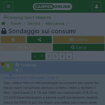
Forum
Tecnica
Meccanica
Sondaggio sui consumi
Galleria
Nuovo
Cerca
<
1
2
3
4
>
21
Transalp
80
Inserito il
13/07/2006
alle:
13:08:41
Ciao, volevo fare un mini sondaggio sui consumi per capire se i
mezzi nuovi consumano davvero di meno. Inizio a dichiare il
mio: - ford transit 2.5 TD del 1996 con mansardato di 6,70 m:
7,5 km/l Sarei interessato a sapere quelli (ovviamente medi)di
mezzi dal 2000 in poi che tirano una cellula più o meno simile.