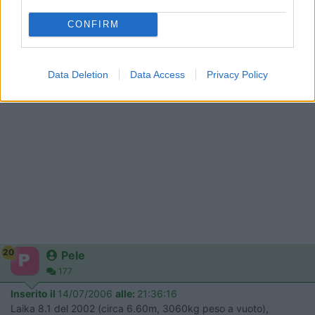
come utimo il ford. Come prestazioni rispetto siamo molto simili
il 2.8 su ducato arriva intorno ai 150 km/h come velocità di
CONFIRM
punta mentre il mio non va oltre 135-140 ultimo e non
classificato il ford Saluti Davide (to)
Data Deletion
Data Access
Privacy Policy
20
Pele
177
Inserito il
14/07/2006
alle:
21:36:16
Laika 8.1 del 2002 (circa 6.60m, 3060kg peso a vuoto),