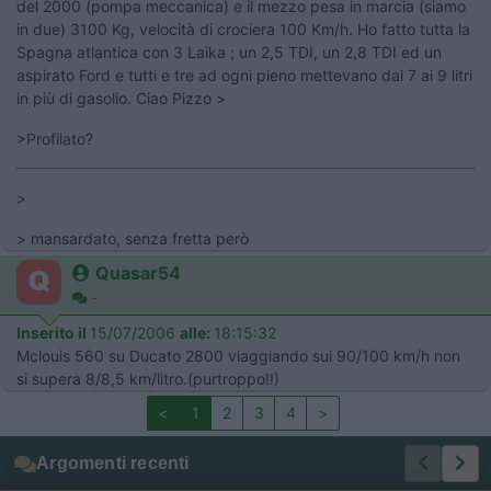
del 2000 (pompa meccanica) e il mezzo pesa in marcia (siamo
in due) 3100 Kg, velocità di crociera 100 Km/h. Ho fatto tutta la
Spagna atlantica con 3 Laika ; un 2,5 TDI, un 2,8 TDI ed un
aspirato Ford e tutti e tre ad ogni pieno mettevano dai 7 ai 9 litri
in più di gasolio. Ciao Pizzo >
>Profilato?
>
> mansardato, senza fretta però
Quasar54
-
Inserito il
15/07/2006
alle:
18:15:32
Mclouis 560 su Ducato 2800 viaggiando sui 90/100 km/h non
si supera 8/8,5 km/litro.(purtroppo!!)
<
1
2
3
4
>
Argomenti recenti