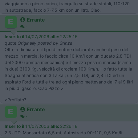
viaggiando a pieno carico, tranquillo su strade statali, 110-120
in autostrada, faccio 7-7.5 km con un litro. Ciao.
Errante
-
Inserito il
14/07/2006
alle:
22:25:16
quote:
Originally posted by Grinza
Oltre a dichiarare il tipo di motore dichiarate anche il peso del
mezzo in marcia. Io faccio circa 10 Km/l con un ducato 2,8 TDI
del 2000 (pompa meccanica) e il mezzo pesa in marcia (siamo
in due) 3100 Kg, velocità di crociera 100 Km/h. Ho fatto tutta la
Spagna atlantica con 3 Laika ; un 2,5 TDI, un 2,8 TDI ed un
aspirato Ford e tutti e tre ad ogni pieno mettevano dai 7 ai 9 litri
in più di gasolio. Ciao Pizzo >
>Profilato?
Errante
-
Inserito il
14/07/2006
alle:
22:26:18
2.3 JTD, Mansardato 6,5 mt, Autostrada 90-110, 9,5 Km/lt