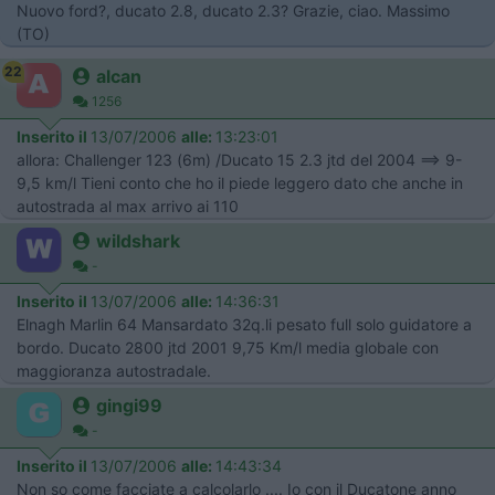
Nuovo ford?, ducato 2.8, ducato 2.3? Grazie, ciao. Massimo
(TO)
22
alcan
1256
Inserito il
13/07/2006
alle:
13:23:01
allora: Challenger 123 (6m) /Ducato 15 2.3 jtd del 2004 ==> 9-
9,5 km/l Tieni conto che ho il piede leggero dato che anche in
autostrada al max arrivo ai 110
wildshark
-
Inserito il
13/07/2006
alle:
14:36:31
Elnagh Marlin 64 Mansardato 32q.li pesato full solo guidatore a
bordo. Ducato 2800 jtd 2001 9,75 Km/l media globale con
maggioranza autostradale.
gingi99
-
Inserito il
13/07/2006
alle:
14:43:34
Non so come facciate a calcolarlo .... Io con il Ducatone anno