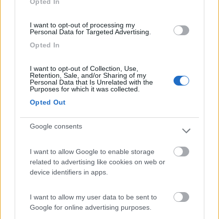
Opted In
10 con percorsi misti e autostrada abbastanza veloce (105-
110); con autostrada nella maggio percentuale del percorso, i
I want to opt-out of processing my
9,0-9,2 km litro. Ciao[:D]
Personal Data for Targeted Advertising.
21
Transalp
Opted In
80
I want to opt-out of Collection, Use,
Inserito il
14/07/2006
alle:
11:16:44
Retention, Sale, and/or Sharing of my
grazie a tutti. quindi in media (ma molto in media, so che ci
Personal Data that Is Unrelated with the
Purposes for which it was collected.
sono diversi piedi, diversi percorsi, ecc.) possiamo concludere
che i mezzi nuovi consumano più dei ducati/ford 2.5 di una
Opted Out
decina di anni. Io avevo questo dubbio. Vi torna? Ciao. Massimo
Google consents
20
Grinza
64787
I want to allow Google to enable storage
Inserito il
14/07/2006
alle:
13:37:47
related to advertising like cookies on web or
Oltre a dichiarare il tipo di motore dichiarate anche il peso del
device identifiers in apps.
mezzo in marcia. Io faccio circa 10 Km/l con un ducato 2,8 TDI
del 2000 (pompa meccanica) e il mezzo pesa in marcia (siamo
in due) 3100 Kg, velocità di crociera 100 Km/h. Ho fatto tutta la
I want to allow my user data to be sent to
Spagna atlantica con 3 Laika ; un 2,5 TDI, un 2,8 TDI ed un
Google for online advertising purposes.
aspirato Ford e tutti e tre ad ogni pieno mettevano dai 7 ai 9 litri