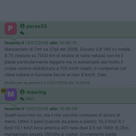
perso33
-
Inserito il
13/07/2006
alle:
15:45:15
Mansardato di 7mt ca 37qli del 2006, Ducato 2.8 146 cv media
8.75 (testata su 7000 km di strada di varia natura) non ho il
piede particolarmente leggero ma in autostrada uso molto il
cruise control stabilizzato a 100 km/h (reali); in compenso col
clima cabina in funzione faccio al max 8 km/lt. Ciao
Modificato da perso33 il 13/07/2006 alle 15:46:09
20
mauring
4957
Inserito il
13/07/2006
alle:
15:49:09
Quelli nuovi non so, ma il mio vecchio consuma di sicuro di
meno. Ultimi 3 pieni (calcolo da pieno a pieno): 10,2 Km/l 9,7
Km/l 10,1 Km/l Arca america 401 new deal 2.5 tdi 1989 (6,25m
mansardato pesato 2900Kg a vuoto). Ovviamente piede