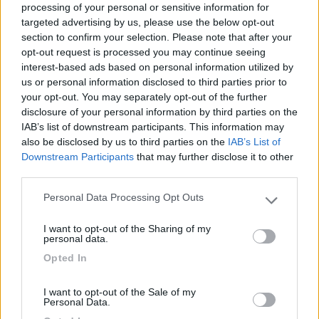
Nuovo ford?, ducato 2.8, ducato 2.3? Grazie, ciao. Massimo
processing of your personal or sensitive information for
(TO) >
targeted advertising by us, please use the below opt-out
section to confirm your selection. Please note that after your
> Mansardato 7.10m , ford 137, 25,5 km/lt calcolati sul percorso
opt-out request is processed you may continue seeing
. . . . . . . . . . . . . . . . p.sso Stelvio > Glorenza (BZ) in salita invece
interest-based ads based on personal information utilized by
non mi ricordo più, sorry!![:)] Ciao, Sev PS: questi dati lasciano
us or personal information disclosed to third parties prior to
sempre il tempo che trovano!id="size2">
your opt-out. You may separately opt-out of the further
22
nanett0
disclosure of your personal information by third parties on the
3197
IAB’s list of downstream participants. This information may
also be disclosed by us to third parties on the
IAB’s List of
Inserito il
13/07/2006
alle:
16:11:42
Downstream Participants
that may further disclose it to other
Ducato 2.8 tdi (POMPA MECCANICA)su Adriatik mansardato di
third parties.
7 mt x 37 q.li: risente molto del piede con cui si usa ( confermo
quanto detto da Gingi99 ) In autostrada intorno ai 110 di media
Personal Data Processing Opt Outs
Please note that this website/app uses one or more Google
7- 7,5 Km/l circa, se la velocità scende intorno ai 90/100 di
services and may gather and store information including but
media si passa a 8,5 Km/l circa. Gli 8-8,5 Km/l si fanno anche
I want to opt-out of the Sharing of my
not limited to your visit or usage behaviour. You may click to
sulle statali. Saluti Giuseppe
personal data.
grant or deny consent to Google and its third-party tags to
20
Opted In
Al65
use your data for below specified purposes in below Google
1209
consent section.
I want to opt-out of the Sale of my
Inserito il
13/07/2006
alle:
18:11:32
Personal Data.
Io con un motorhome laika ducato 2.5 tdi del 93 faccio quasi i