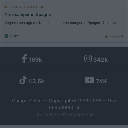
VIAGGI ALL'ESTERO
Aree camper in Spagna
Segnalo una app molto utile per le aree camper in Spagna: Tripstop.
......
Clint
2 minuti fa
169k
342k
42,6k
74K
CamperOnLine - Copyright © 1998-2026 - P.Iva
06953990014
Informativa Privacy
Sitemap