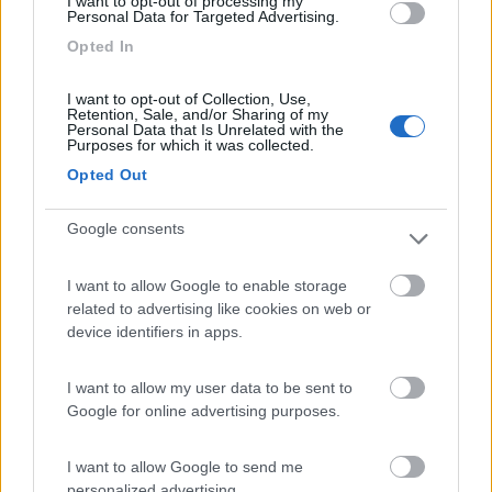
I want to opt-out of processing my
Personal Data for Targeted Advertising.
Inserito il
15/07/2021
alle:
08:05:01
Opted In
In risposta al messaggio di
flavius
del
14/07/2021
alle
18:11:39
I want to opt-out of Collection, Use,
Leggendo tutti i post relativi a questo argomento, tutti cosìgliano a doppia
Retention, Sale, and/or Sharing of my
balza, quindi metterò quelli. Prima di questo avevo un rapido telaio alko
Personal Data that Is Unrelated with the
Purposes for which it was collected.
maxi , ruote da 16 lungo 6,80, io solo con poca acqua 2 bombole gas,
quasi in assetto vacanza ruota di scorta peso 3520 kg.è difficile restare
Opted Out
nei limiti.
Io ho messo
VB Air Suspension
e mi trovo molto bene, anche
Google consents
se un prodotto un po costoso, ma se a doppia balza non penso
ci saranno troppe differenze tra una marca e l altra.
I want to allow Google to enable storage
related to advertising like cookies on web or
device identifiers in apps.
____________________________________
I want to allow my user data to be sent to
Tommaso IZ4DJI
Google for online advertising purposes.
www.iz4dji.it
I want to allow Google to send me
personalized advertising.