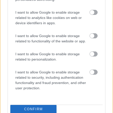
I want to allow Google to enable storage
related to analytics like cookies on web or
20
RobiAle
device identifiers in apps.
1557
Inserito il
15/07/2021
alle:
20:57:57
I want to allow Google to enable storage
related to functionality of the website or app.
In risposta al messaggio di
flavius
del
13/07/2021
alle
13:47:36
Salve ho un Mh da 7,4 m di lunghezza con balestra in composito,
I want to allow Google to enable storage
secondo i più esperti la si può cambiare con una in acciaio? perché
related to personalization.
dove vendono le sospensioni pneumatiche di una nota marca mi hanno
detto che loro
...
I want to allow Google to enable storage
related to security, including authentication
Ciao
functionality and fraud prevention, and other
da poco ho avuto e risolto lo stesso problema, balestra in
user protection.
composito crepata ,ho avuto il tuo stesso dubbio se sostituire il
tutto con lamine in metallo o la singola in composito....ho optato
per la seconda,
sopratutto per l'incognita del confort di viaggio
CONFIRM