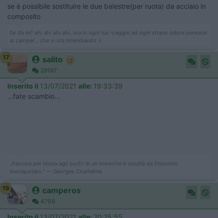
se è possibile sostituire le due balestre(per ruota) da acciaio in
composito
fai da te? ahi ahi ahi ahi, ora in ogni tuo viaggio ad ogni strano odore penserai
al camper... che si sta incendiando :)
17
salito
29167
Inserito il
13/07/2021
alle:
19:33:39
...fate scambio...
„Passare per idiota agli occhi di un imbecille è voluttà da finissimo
buongustaio.“ — Georges Courteline
19
camperos
4709
Inserito il
13/07/2021
alle:
20:25:55