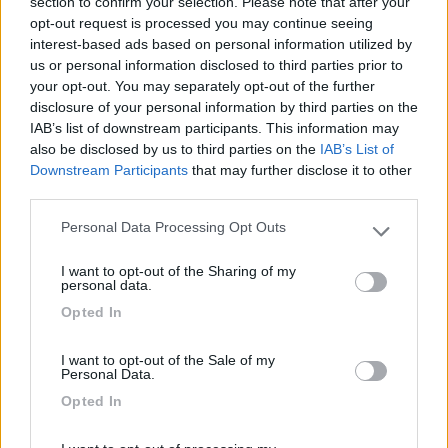
section to confirm your selection. Please note that after your
www.iz4dji.it
opt-out request is processed you may continue seeing
interest-based ads based on personal information utilized by
us or personal information disclosed to third parties prior to
your opt-out. You may separately opt-out of the further
disclosure of your personal information by third parties on the
IAB’s list of downstream participants. This information may
also be disclosed by us to third parties on the
IAB’s List of
16
flavius
Downstream Participants
that may further disclose it to other
390
third parties.
Inserito il
14/07/2021
alle:
18:11:39
Personal Data Processing Opt Outs
Leggendo tutti i post relativi a questo argomento, tutti
Please note that this website/app uses one or more Google
cosìgliano a doppia balza, quindi metterò quelli. Prima di
services and may gather and store information including but
I want to opt-out of the Sharing of my
questo avevo un rapido telaio alko maxi , ruote da 16 lungo
not limited to your visit or usage behaviour. You may click to
personal data.
6,80, io solo con poca acqua 2 bombole gas, quasi in assetto
grant or deny consent to Google and its third-party tags to
Opted In
vacanza ruota di scorta peso 3520 kg.è difficile restare nei
use your data for below specified purposes in below Google
limiti.
consent section.
I want to opt-out of the Sale of my
Personal Data.
flavius
Opted In
19
IZ4DJI
58914