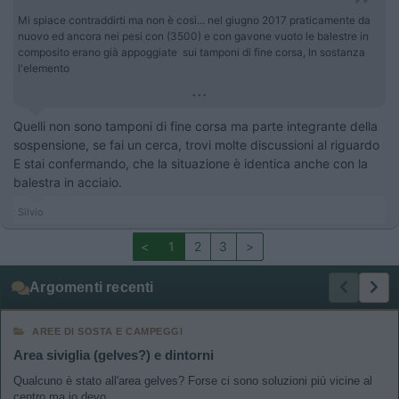
Mi spiace contraddirti ma non è così... nel giugno 2017 praticamente da
nuovo ed ancora nei pesi con (3500) e con gavone vuoto le balestre in
composito erano già appoggiate sui tamponi di fine corsa, In sostanza
l'elemento
...
Quelli non sono tamponi di fine corsa ma parte integrante della
sospensione, se fai un cerca, trovi molte discussioni al riguardo
E stai confermando, che la situazione è identica anche con la
balestra in acciaio.
Silvio
<
1
2
3
>
Argomenti recenti
AREE DI SOSTA E CAMPEGGI
Area siviglia (gelves?) e dintorni
Qualcuno è stato all'area gelves? Forse ci sono soluzioni più vicine al
centro ma io devo ...