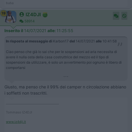
buba
19
IZ4DJI
58914
Inserito il
14/07/2021
alle:
11:25:55
In risposta al messaggio di
Karbon17
del
14/07/2021
alle
10:41:58
Ciao penso che già lo sai che per le sospensioni ad aria necessita di
avere il nulla osta della casa costruttrice del mezzo ed il tipo di
sospensioni da utilizzare, è solo un avvertimento poi ognuno è libero di
comportarsi
...
Giusto, ma penso che il 99% dei camper n circolazione abbiano
i soffietti non trascritti.
____________________________________
Tommaso IZ4DJI
www.iz4dji.it