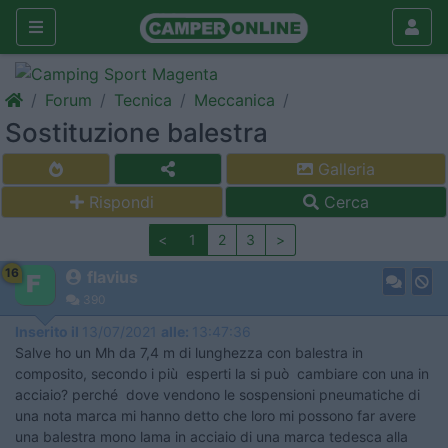
Forum
Tecnica
Meccanica
Sostituzione balestra
Galleria
Rispondi
Cerca
<
1
2
3
>
16
flavius
390
Inserito il
13/07/2021
alle:
13:47:36
Salve ho un Mh da 7,4 m di lunghezza con balestra in
composito, secondo i più esperti la si può cambiare con una in
acciaio? perché dove vendono le sospensioni pneumatiche di
una nota marca mi hanno detto che loro mi possono far avere
una balestra mono lama in acciaio di una marca tedesca alla