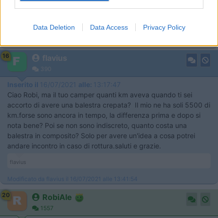
,siccome mi sono accorto della rottura mentre facevo montare i
soffietti doppia balza e avendoci fatto un po' di strada ho avuto
la possibilità di toccare con mano la differenza con e senza
Data Deletion
Data Access
Privacy Policy
soffietti. (,gonfiati a 2,5)
16
flavius
390
Inserito il
16/07/2021
alle:
13:17:47
Ciao Robi, ma il tuo camper quanti km aveva quando ti sei
accorto di avere una balestra crepata? Il mio ne ha soli 5500 di
km.forse sono ancora in tempo, la differenza prima e dopo si
nota bene? Poi se non sono indiscreto, quanto costa una
balestra in composito? Solo per avere un'idea a cosa potrei
andare incontro in caso di rottura.saluti e grazie.
flavius
Modificato da flavius il 16/07/2021 alle 13:41:54
20
RobiAle
1557