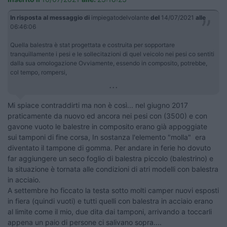
In risposta al messaggio di
impiegatodelvolante
del
14/07/2021
alle
06:46:06
Quella balestra è stat progettata e costruita per sopportare
tranquillamente i pesi e le sollecitazioni di quel veicolo nei pesi co sentiti
dalla sua omologazione Ovviamente, essendo in composito, potrebbe,
col tempo, rompersi,
...
Mi spiace contraddirti ma non è così... nel giugno 2017
praticamente da nuovo ed ancora nei pesi con (3500) e con
gavone vuoto le balestre in composito erano già appoggiate
sui tamponi di fine corsa, In sostanza l'elemento "molla" era
diventato il tampone di gomma. Per andare in ferie ho dovuto
far aggiungere un seco foglio di balestra piccolo (balestrino) e
la situazione è tornata alle condizioni di atri modelli con balestra
in acciaio.
A settembre ho ficcato la testa sotto molti camper nuovi esposti
in fiera (quindi vuoti) e tutti quelli con balestra in acciaio erano
al limite come il mio, due dita dai tamponi, arrivando a toccarli
appena un paio di persone ci salivano sopra....