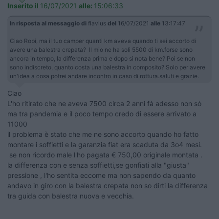
Inserito il
16/07/2021
alle:
15:06:33
In risposta al messaggio di
flavius
del
16/07/2021
alle
13:17:47
Ciao Robi, ma il tuo camper quanti km aveva quando ti sei accorto di
avere una balestra crepata? Il mio ne ha soli 5500 di km.forse sono
ancora in tempo, la differenza prima e dopo si nota bene? Poi se non
sono indiscreto, quanto costa una balestra in composito? Solo per avere
un'idea a cosa potrei andare incontro in caso di rottura.saluti e grazie.
Ciao
L'ho ritirato che ne aveva 7500 circa 2 anni fà adesso non sò
ma tra pandemia e il poco tempo credo di essere arrivato a
11000
il problema è stato che me ne sono accorto quando ho fatto
montare i soffietti e la garanzia fiat era scaduta da 3o4 mesi.
se non ricordo male l'ho pagata € 750,00 originale montata .
la differenza con e senza soffietti,se gonfiati alla "giusta"
pressione , l'ho sentita eccome ma non sapendo da quanto
andavo in giro con la balestra crepata non so dirti la differenza
tra guida con balestra nuova e vecchia.