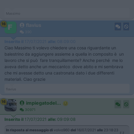
Massimo
16
flavius
390
Inserito il
17/07/2021
alle:
08:09:00
Ciao Massimo ti volevo chiedere una cosa riguardante un
balestrino da aggiungere assieme a quella in composito è un
lavoro che si può fare tranquillamente? Anche perché me lo
aveva detto anche un meccanIco dove abito e mi sembrava
che mi avesse detto una castronata dato i due differenti
materiali. Ciao grazie
flavius
16
impiegatodel...
30971
Inserito il
17/07/2021
alle:
09:09:08
In risposta al messaggio di
volvo960
del
16/07/2021
alle
23:18:23