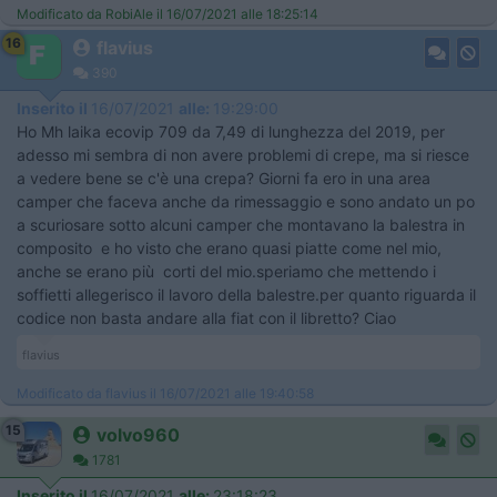
Modificato da RobiAle il 16/07/2021 alle 18:25:14
16
flavius
390
Inserito il
16/07/2021
alle:
19:29:00
Ho Mh laika ecovip 709 da 7,49 di lunghezza del 2019, per
adesso mi sembra di non avere problemi di crepe, ma si riesce
a vedere bene se c'è una crepa? Giorni fa ero in una area
camper che faceva anche da rimessaggio e sono andato un po
a scuriosare sotto alcuni camper che montavano la balestra in
composito e ho visto che erano quasi piatte come nel mio,
anche se erano più corti del mio.speriamo che mettendo i
soffietti allegerisco il lavoro della balestre.per quanto riguarda il
codice non basta andare alla fiat con il libretto? Ciao
flavius
Modificato da flavius il 16/07/2021 alle 19:40:58
15
volvo960
1781
Inserito il
16/07/2021
alle:
23:18:23