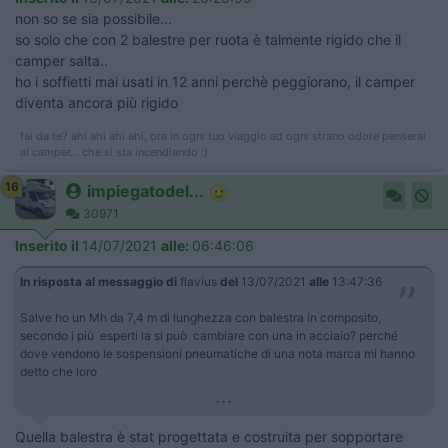
non so se sia possibile...
so solo che con 2 balestre per ruota è talmente rigido che il
camper salta..
ho i soffietti mai usati in 12 anni perchè peggiorano, il camper
diventa ancora più rigido
fai da te? ahi ahi ahi ahi, ora in ogni tuo viaggio ad ogni strano odore penserai
al camper... che si sta incendiando :)
16
impiegatodel...
30971
Inserito il
14/07/2021
alle:
06:46:06
In risposta al messaggio di
flavius
del
13/07/2021
alle
13:47:36
Salve ho un Mh da 7,4 m di lunghezza con balestra in composito,
secondo i più esperti la si può cambiare con una in acciaio? perché
dove vendono le sospensioni pneumatiche di una nota marca mi hanno
detto che loro
...
Quella balestra è stat progettata e costruita per sopportare