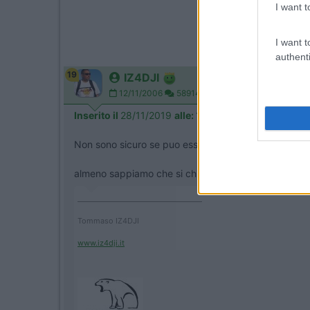
I want t
I want t
authenti
19
IZ4DJI
12/11/2006
58914
Inserito il
28/11/2019
alle:
18:16:05
Non sono sicuro se puo essere
QUESTO
almeno sappiamo che si chiama "tappo interruttore
____________________________________
Tommaso IZ4DJI
www.iz4dji.it