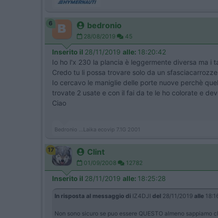
6
bedronio
28/08/2019
45
Inserito il
28/11/2019
alle:
18:20:42
Io ho l'x 230 la plancia è leggermente diversa ma i t
Credo tu li possa trovare solo da un sfasciacarrozze
Io cercavo le maniglie delle porte nuove perchè quel
trovate 2 usate e con il fai da te le ho colorate e d
Ciao
Bedronio ...Laika ecovip 7.1G 2001
17
Clint
01/09/2008
12782
Inserito il
28/11/2019
alle:
18:25:28
In risposta al messaggio di
IZ4DJI
del
28/11/2019
alle
18:1
Non sono sicuro se puo essere QUESTO almeno sappiamo che