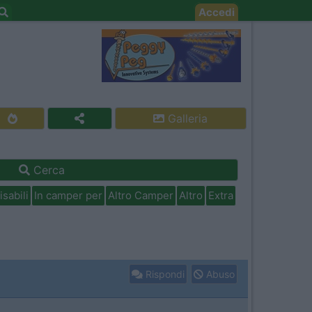
Accedi
Galleria
Cerca
isabili
In camper per
Altro Camper
Altro
Extra
Rispondi
Abuso