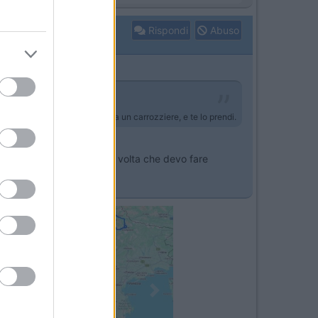
Rispondi
Abuso
re? vai da un ricambista ,o da un carrozziere, e te lo prendi.
ermi mezza giornata ogni volta che devo fare
Next