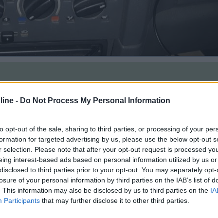
ine -
Do Not Process My Personal Information
:09:53
to opt-out of the sale, sharing to third parties, or processing of your per
Ducato 230, è un tappo per coprire i buchi del cruscotto non utilizzati. Non riesco
formation for targeted advertising by us, please use the below opt-out s
r selection. Please note that after your opt-out request is processed y
a quella di un Ford, se cerchi i copri interuttori non utilizzati con la
eing interest-based ads based on personal information utilized by us or
tocopia della carta di circolazione che riescono meglio a risalire al m
disclosed to third parties prior to your opt-out. You may separately opt-
vai sempre con la foto che hai postato da un sfasciacarrozze loro di s
losure of your personal information by third parties on the IAB’s list of
. This information may also be disclosed by us to third parties on the
IA
Participants
that may further disclose it to other third parties.