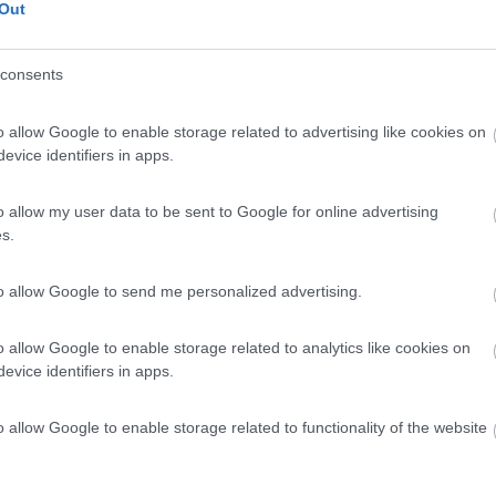
Out
consents
o allow Google to enable storage related to advertising like cookies on
6:05:40
evice identifiers in apps.
io , ma per un solo tappo cosa serve prenderlo ''in rete'', cosa pensi di risparmia
o allow my user data to be sent to Google for online advertising
s.
 officine o negozi mi è molto scomodo andare di persona, devo prend
che una roba urgente.
to allow Google to send me personalized advertising.
ro irrisolto.
o allow Google to enable storage related to analytics like cookies on
evice identifiers in apps.
o allow Google to enable storage related to functionality of the website
Previous