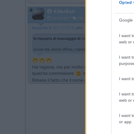
Opted 
9
KillerBob
30/06/2017
166
Google 
Inserito il
28/11/2019
alle:
16:12:13
I want t
In risposta al messaggio di
morodirho
del
28/11/2019
alle
1
web or d
scusa ma, senza offesa, capisco se te ne servissero un centina
I want t
purpose
Hai ragione, ma per motivi di lavoro e distanza con
qualche commissione
in questo caso non è nean
I want 
Rimane il fatto che il nome di quell'oggetto è un miste
I want t
web or d
I want t
or app.