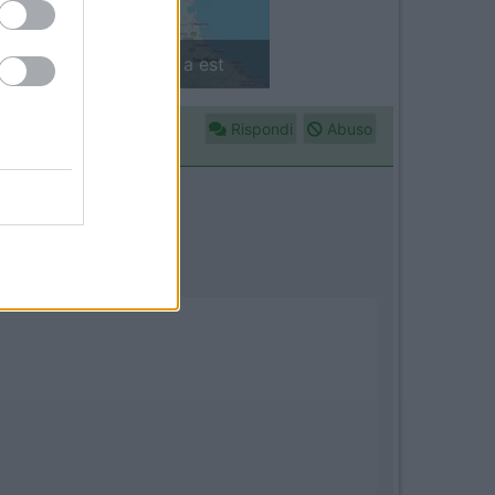
in camper: il piccolo sentiero
Rispondi
Abuso