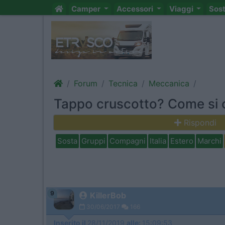
Camper
Accessori
Viaggi
Sos
Forum
Tecnica
Meccanica
Tappo cruscotto? Come si
Rispondi
Sosta
Gruppi
Compagni
Italia
Estero
Marchi
9
KillerBob
30/06/2017
166
Inserito il
28/11/2019
alle:
15:09:53