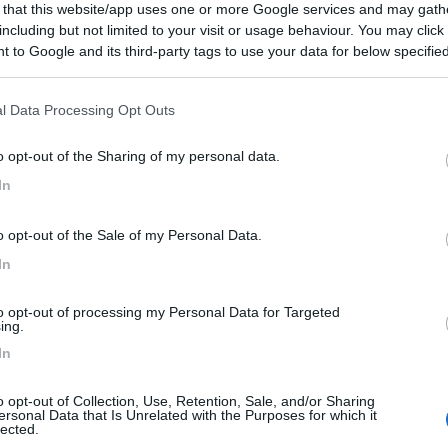
 that this website/app uses one or more Google services and may gath
including but not limited to your visit or usage behaviour. You may click 
 to Google and its third-party tags to use your data for below specifi
4:47
ogle consent section.
di un Ford, se cerchi i copri interuttori non utilizzati con la foto puoi andare pres
l Data Processing Opt Outs
...
o opt-out of the Sharing of my personal data.
In
vo di trovarne in rete...
o opt-out of the Sale of my Personal Data.
In
to opt-out of processing my Personal Data for Targeted
:46:28
ing.
varne in rete...
In
un centinaio , ma per un solo tappo cosa serve prenderlo ''in rete'', 
o opt-out of Collection, Use, Retention, Sale, and/or Sharing
ersonal Data that Is Unrelated with the Purposes for which it
lected.