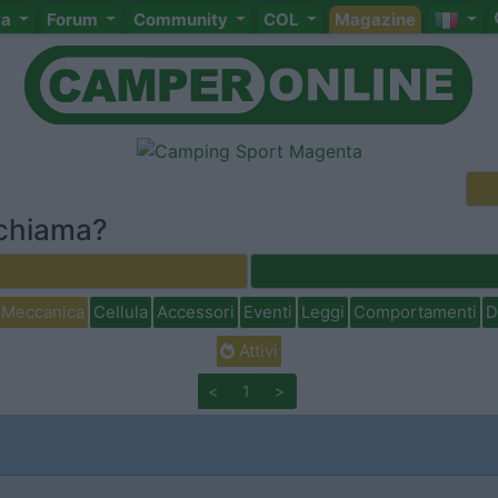
ta
Forum
Community
COL
Magazine
 chiama?
Meccanica
Cellula
Accessori
Eventi
Leggi
Comportamenti
D
Attivi
<
1
>