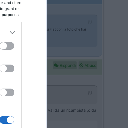
er and store
to grant or
ed purposes
so un rivenditore di autoricambi Fiat con la foto che hai
Rispondi
Abuso
cosa pensi di risparmiare? vai da un ricambista ,o da