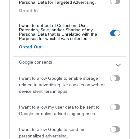
7 di mattina dopo 10 ore di sonno, durante il giorno tra giardino, frutteto e
Personal Data for Targeted Advertising.
altri lavoretti passo tranquillamente le ore. Quando voglio passare
Opted In
qualche momento ''pepato'' vado su extra PS Purtroppo niente aiuola
Beh, non si può certo dire che soffri di insonnia !
I want to opt-out of Collection, Use,
E poi dicono che man mano che si invecchia si dorme sempre
Retention, Sale, and/or Sharing of my
Personal Data that Is Unrelated with the
meno: tu forse sei ancora un ragazzino !
Purposes for which it was collected.
Giuseppe
Opted Out
Salvo Sa 2
Google consents
-
Inserito il
18/03/2020
alle:
21:14:02
I want to allow Google to enable storage
related to advertising like cookies on web or
In risposta al messaggio di
bottastra
del
18/03/2020
alle
20:57:25
device identifiers in apps.
Beh, non si può certo dire che soffri di insonnia ! E poi dicono che man
mano che si invecchia si dorme sempre meno: tu forse sei ancora un
I want to allow my user data to be sent to
ragazzino !
Google for online advertising purposes.
Tutte a lui le fortune... le aiuole.. il buon dormire...
eccheccacchio!
I want to allow Google to send me
personalized advertising.
"E' bene che si sappia che le vipere non sono immuni dal veleno che