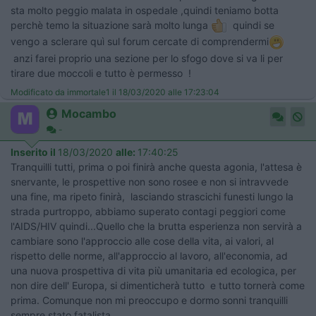
sta molto peggio malata in ospedale ,quindi teniamo botta
perchè temo la situazione sarà molto lunga
quindi se
vengo a sclerare quì sul forum cercate di comprendermi
anzi farei proprio una sezione per lo sfogo dove si va li per
tirare due moccoli e tutto è permesso !
Modificato da immortale1 il 18/03/2020 alle 17:23:04
Mocambo
-
Inserito il
18/03/2020
alle:
17:40:25
Tranquilli tutti, prima o poi finirà anche questa agonia, l'attesa è
snervante, le prospettive non sono rosee e non si intravvede
una fine, ma ripeto finirà, lasciando strascichi funesti lungo la
strada purtroppo, abbiamo superato contagi peggiori come
l'AIDS/HIV quindi...Quello che la brutta esperienza non servirà a
cambiare sono l'approccio alle cose della vita, ai valori, al
rispetto delle norme, all'approccio al lavoro, all'economia, ad
una nuova prospettiva di vita più umanitaria ed ecologica, per
non dire dell' Europa, si dimenticherà tutto e tutto tornerà come
prima. Comunque non mi preoccupo e dormo sonni tranquilli
sempre stato fatalista.