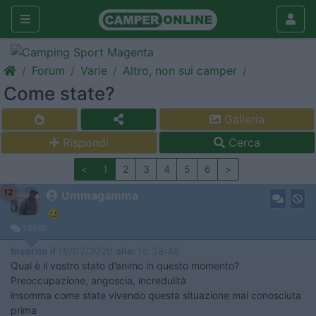
Forum
Varie
Altro, non sui camper
Come state?
Galleria
Rispondi
Cerca
<
1
2
3
4
5
6
>
12
Ummagamma
14650
Inserito il
18/03/2020
alle:
16:38:48
Qual è il vostro stato d’animo in questo momento?
Preoccupazione, angoscia, incredulità
insomma come state vivendo questa situazione mai conosciuta
prima