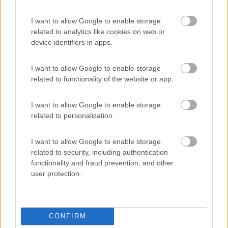
producono"
I want to allow Google to enable storage
20
Grinza
related to analytics like cookies on web or
64787
device identifiers in apps.
Inserito il
18/03/2020
alle:
21:14:43
I want to allow Google to enable storage
In risposta al messaggio di
Salvo Sa 2
del
18/03/2020
alle
17:13:15
related to functionality of the website or app.
Si sta come d'autunno sugli alberi le foglie...
I want to allow Google to enable storage
Obbé da voi i soldati sono arrivati
related to personalization.
Il problema non è la gente che non comprende ma la gente che giudica quello
che nemmeno comprende
I want to allow Google to enable storage
18
dani1967
related to security, including authentication
functionality and fraud prevention, and other
31615
user protection.
Inserito il
18/03/2020
alle:
22:54:41
Sono a pezzi.
Il telelavoro non è facile, snervante lentezza della rete. Adesso
meglio ma prima mille problemi da risolvere. Inoltre nel mentre
CONFIRM
debbo badare al ragazzo di 11 anni, farlo studiare, muovere e