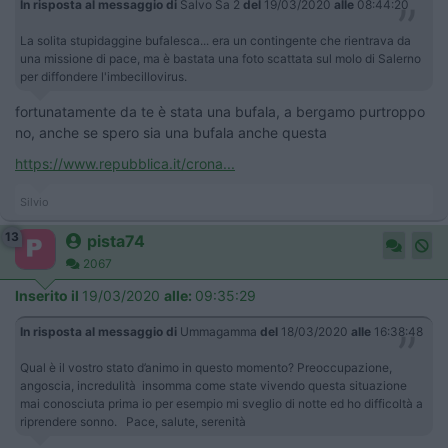
In risposta al messaggio di
Salvo Sa 2
del
19/03/2020
alle
08:44:20
La solita stupidaggine bufalesca... era un contingente che rientrava da
una missione di pace, ma è bastata una foto scattata sul molo di Salerno
per diffondere l'imbecillovirus.
fortunatamente da te è stata una bufala, a bergamo purtroppo
no, anche se spero sia una bufala anche questa
https://www.repubblica.it/crona...
Silvio
13
pista74
2067
Inserito il
19/03/2020
alle:
09:35:29
In risposta al messaggio di
Ummagamma
del
18/03/2020
alle
16:38:48
Qual è il vostro stato d’animo in questo momento? Preoccupazione,
angoscia, incredulità insomma come state vivendo questa situazione
mai conosciuta prima io per esempio mi sveglio di notte ed ho difficoltà a
riprendere sonno. Pace, salute, serenità