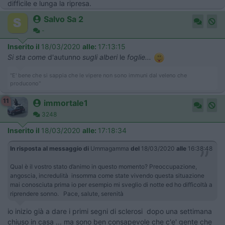
difficile e lunga la ripresa.
Salvo Sa 2
-
Inserito il
18/03/2020
alle:
17:13:15
Si sta come
d'autunno
sugli alberi
le
foglie...
"E' bene che si sappia che le vipere non sono immuni dal veleno che
producono"
11
immortale1
3248
Inserito il
18/03/2020
alle:
17:18:34
In risposta al messaggio di
Ummagamma
del
18/03/2020
alle
16:38:48
Qual è il vostro stato d’animo in questo momento? Preoccupazione,
angoscia, incredulità insomma come state vivendo questa situazione
mai conosciuta prima io per esempio mi sveglio di notte ed ho difficoltà a
riprendere sonno. Pace, salute, serenità
io inizio già a dare i primi segni di sclerosi dopo una settimana
chiuso in casa ... ma sono ben consapevole che c'e' gente che