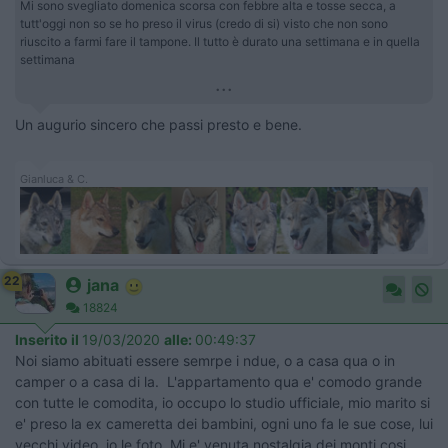
Mi sono svegliato domenica scorsa con febbre alta e tosse secca, a
tutt'oggi non so se ho preso il virus (credo di si) visto che non sono
riuscito a farmi fare il tampone. Il tutto è durato una settimana e in quella
settimana
...
Un augurio sincero che passi presto e bene.
Gianluca & C.
22
jana
18824
Inserito il
19/03/2020
alle:
00:49:37
Noi siamo abituati essere semrpe i ndue, o a casa qua o in
camper o a casa di la. L'appartamento qua e' comodo grande
con tutte le comodita, io occupo lo studio ufficiale, mio marito si
e' preso la ex cameretta dei bambini, ogni uno fa le sue cose, lui
vecchi video, io le foto. Mi e' venuta nostalgia dei monti cosi