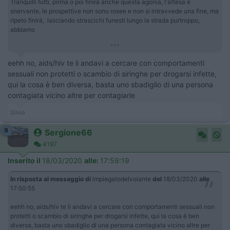
Tranquilli tutti, prima o poi finirà anche questa agonia, l'attesa è
snervante, le prospettive non sono rosee e non si intravvede una fine, ma
ripeto finirà, lasciando strascichi funesti lungo la strada purtroppo,
abbiamo
...
eehh no, aids/hiv te li andavi a cercare con comportamenti
sessuali non protetti o scambio di siringhe per drogarsi infette,
qui la cosa è ben diversa, basta uno sbadiglio di una persona
contagiata vicino altre per contagiarle
Silvio
9
Sergione66
4197
Inserito il
18/03/2020
alle:
17:59:19
In risposta al messaggio di
impiegatodelvolante
del
18/03/2020
alle
17:50:55
eehh no, aids/hiv te li andavi a cercare con comportamenti sessuali non
protetti o scambio di siringhe per drogarsi infette, qui la cosa è ben
diversa, basta uno sbadiglio di una persona contagiata vicino altre per