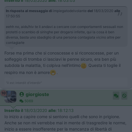
Inserito il
18/03/2020
alle:
18:03:03
In risposta al messaggio di
impiegatodelvolante
del
18/03/2020
alle
17:50:55
eehh no, aids/hiv te li andavi a cercare con comportamenti sessuali non
protetti o scambio di siringhe per drogarsi infette, qui la cosa è ben
diversa, basta uno sbadiglio di una persona contagiata vicino altre per
contagiarle
Forse ma prima che si conoscesse e si riconoscesse, per un
solfeggio di tromba ci lasciavi le penne sicuro, era ben più
subdola la malattia, ti colpiva nell'intimo
Questa ti toglie il
respiro ma non è amore
.
"il est interdit d'interdir"
10
giorgioste
5069
Inserito il
18/03/2020
alle:
18:12:13
Io inizio a capire come si sentono quelli che sono in prigione.
Anche se non mi verrebbe mai in mente di trasgredire le norme,
inizio a essere insofferente per la mancanza di libertà di