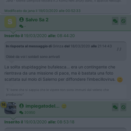
Jana - Mente Semplice tessera n.3 Komu neni zhury dano, v apatice nekoupi.
Modificato da jana il 19/03/2020 alle 00:52:33
Salvo Sa 2
-
Inserito il
19/03/2020
alle:
08:44:20
In risposta al messaggio di
Grinza
del
18/03/2020
alle
21:14:43
Obbé da voi i soldati sono arrivati
La solita stupidaggine bufalesca... era un contingente che
rientrava da una missione di pace, ma è bastata una foto
scattata sul molo di Salerno per diffondere l'imbecillovirus.
"E' bene che si sappia che le vipere non sono immuni dal veleno che
producono"
16
impiegatodel...
30950
Inserito il
19/03/2020
alle:
08:53:18