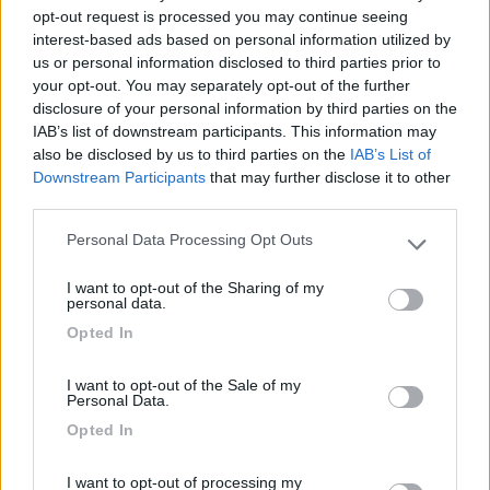
opt-out request is processed you may continue seeing
morodirho
interest-based ads based on personal information utilized by
-
us or personal information disclosed to third parties prior to
your opt-out. You may separately opt-out of the further
Inserito il
18/03/2020
alle:
20:48:54
disclosure of your personal information by third parties on the
io sto benissimo, continuo ad andare a letto alle nove di sera, mi
IAB’s list of downstream participants. This information may
alzo alle 7 di mattina dopo 10 ore di sonno, durante il giorno tra
also be disclosed by us to third parties on the
IAB’s List of
giardino, frutteto e altri lavoretti passo tranquillamente le ore.
Downstream Participants
that may further disclose it to other
Quando voglio passare qualche momento ''pepato'' vado su
third parties.
extra
PS
Personal Data Processing Opt Outs
Please note that this website/app uses one or more Google
Purtroppo niente aiuola
services and may gather and store information including but
I want to opt-out of the Sharing of my
mala tempora currunt, sed peiora parantur
not limited to your visit or usage behaviour. You may click to
personal data.
grant or deny consent to Google and its third-party tags to
19
bottastra
Opted In
use your data for below specified purposes in below Google
10347
consent section.
I want to opt-out of the Sale of my
Inserito il
18/03/2020
alle:
20:57:25
Personal Data.
Opted In
In risposta al messaggio di
morodirho
del
18/03/2020
alle
20:48:54
io sto benissimo, continuo ad andare a letto alle nove di sera, mi alzo alle
I want to opt-out of processing my