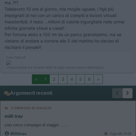
ma..?!?
Telelavoro 10 ore al giorno, mia moglie uguale, i figli più
impegnati di noi con un carico di compiti e lezioni virtuali
insostenibili. Il resto ...milioni di calorie ingurgitate nelle ormai
infinite giornate chiusi a casa!!
Per fortuna abito a 100 mt da un parco grandissimo, ma se
vietano di andare a correre alle 5 del mattino ho deciso di
rischiare il penale!!
Ciao Fabio!!!
L'impossibile è e rimane l'alibi di ogni nostra resa e debolezza.
<
1
2
3
4
5
6
>
Argomenti recenti
COMPAGNI DI VIAGGIO
milli trav
ciao cerco compagni di viaggio ......
Millitrav
Oggi alle 19:06