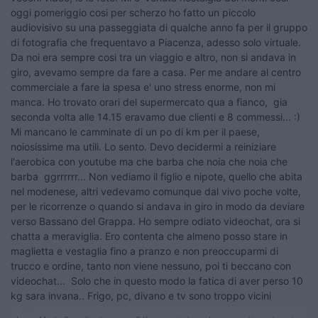
oggi pomeriggio cosi per scherzo ho fatto un piccolo
audiovisivo su una passeggiata di qualche anno fa per il gruppo
di fotografia che frequentavo a Piacenza, adesso solo virtuale.
Da noi era sempre cosi tra un viaggio e altro, non si andava in
giro, avevamo sempre da fare a casa. Per me andare al centro
commerciale a fare la spesa e' uno stress enorme, non mi
manca. Ho trovato orari del supermercato qua a fianco, gia
seconda volta alle 14.15 eravamo due clienti e 8 commessi... :)
Mi mancano le camminate di un po di km per il paese,
noiosissime ma utili. Lo sento. Devo decidermi a reiniziare
l'aerobica con youtube ma che barba che noia che noia che
barba ggrrrrrr... Non vediamo il figlio e nipote, quello che abita
nel modenese, altri vedevamo comunque dal vivo poche volte,
per le ricorrenze o quando si andava in giro in modo da deviare
verso Bassano del Grappa. Ho sempre odiato videochat, ora si
chatta a meraviglia. Ero contenta che almeno posso stare in
maglietta e vestaglia fino a pranzo e non preoccuparmi di
trucco e ordine, tanto non viene nessuno, poi ti beccano con
videochat... Solo che in questo modo la fatica di aver perso 10
kg sara invana.. Frigo, pc, divano e tv sono troppo vicini