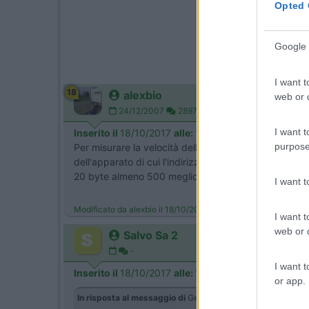
Opted 
Google 
I want t
18
alexbio
web or d
24/12/2007
2897
I want t
Inserito il
18/10/2017
alle:
10:25:04
purpose
Per misurare la velocità della linea ci sono dei prog
dell'apparato di cui l'indirizzo TCPIP e di eventuali r
20 byte almeno 500 meglio 1000. La prove del ping s
I want 
Modificato da alexbio il 18/10/2017 alle 10:26:26
I want t
web or d
Salvo Sa 2
-
I want t
Inserito il
18/10/2017
alle:
11:08:59
or app.
In risposta al messaggio di
Geogalle
del
18/10/2017
alle
08