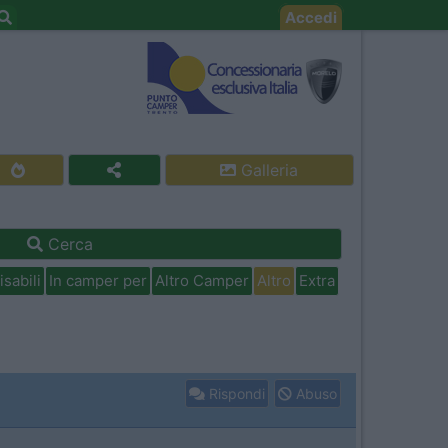
Accedi
Galleria
Cerca
isabili
In camper per
Altro Camper
Altro
Extra
Rispondi
Abuso