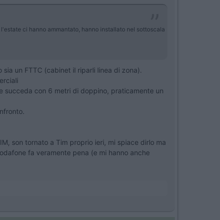
ta l'estate ci hanno ammantato, hanno installato nel sottoscala
a un FTTC (cabinet il riparli linea di zona).
rciali
he succeda con 6 metri di doppino, praticamente un
nfronto.
M, son tornato a Tim proprio ieri, mi spiace dirlo ma
io Vodafone fa veramente pena (e mi hanno anche