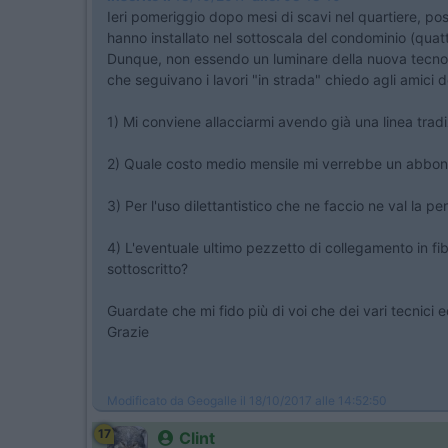
Ieri pomeriggio dopo mesi di scavi nel quartiere, pos
hanno installato nel sottoscala del condominio (quatt
Dunque, non essendo un luminare della nuova tecnolog
che seguivano i lavori "in strada" chiedo agli amici d
1) Mi conviene allacciarmi avendo già una linea t
2) Quale costo medio mensile mi verrebbe un abbo
3) Per l'uso dilettantistico che ne faccio ne val la pe
4) L'eventuale ultimo pezzetto di collegamento in fib
sottoscritto?
Guardate che mi fido più di voi che dei vari tecnici 
Grazie
Modificato da Geogalle il 18/10/2017 alle 14:52:50
17
Clint