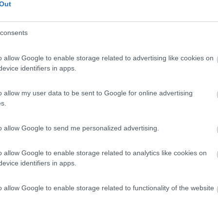
Out
consents
Finlandia 
o allow Google to enable storage related to advertising like cookies on
evice identifiers in apps.
o allow my user data to be sent to Google for online advertising
s.
rammini apposta, non il ping che misura il tempo di risposta e quindi l
outer intermedi oltre che della linea. Inoltre per avere risposte affidab
erve sostanzialmente a vedere la qualità del collegamento se c'è ri
to allow Google to send me personalized advertising.
o allow Google to enable storage related to analytics like cookies on
evice identifiers in apps.
o allow Google to enable storage related to functionality of the website
:18:10