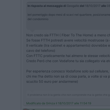
In risposta al messaggio di
Geogalle
del
18/10/2017
alle
08
Ieri pomeriggio dopo mesi di scavi nel quartiere, posizionamen
del condominio
Non credo sia FTTH ( Fiber To The Home) a meno che n
Se fosse FTTH potresti avere velocitá mostruose (a 
Il verticale (tra cabinet e appartamento) dovrebbe
cavo del telefono)
Con FTTC praticamente hai almeno le stesse velocitá ch
Credo Peró che con Vodafone tu sia collegato via ete
Per esperienza conosco Vodafone solo sul cellulare, 
chi me l’ha detto non sa di cosa parla, a volte si v
scucito 50 euro per andarmene)
Il problema non è la gente che non comprende ma la gente che
Modificato da Grinza il 18/10/2017 alle 11:54:19