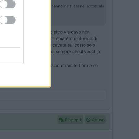
ta l'estate ci hanno ammantato, hanno installato nel sottoscala
e internet per vedere film o altro via cavo non
 la compatibilità del tuo impianto telefonico di
 dei problemi e me la sono cavata sul costo solo
, poi il resto è a carico tuo, sempre che il vecchio
ù, perchè il telefono funziona tramite fibra e se
Rispondi
Abuso