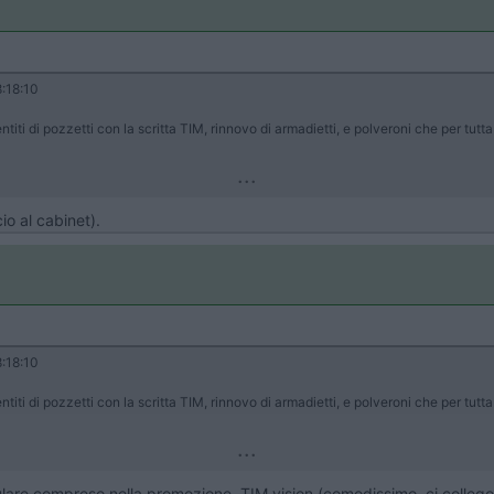
:18:10
titi di pozzetti con la scritta TIM, rinnovo di armadietti, e polveroni che per tut
...
io al cabinet).
:18:10
titi di pozzetti con la scritta TIM, rinnovo di armadietti, e polveroni che per tut
...
llulare compreso nella promozione, TIM vision (comodissimo, ci collego v