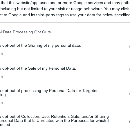
 that this website/app uses one or more Google services and may gath
including but not limited to your visit or usage behaviour. You may click 
 to Google and its third-party tags to use your data for below specifi
enga cambiare nulla. Nel mio caso l'ADSL era penosa nel cambio con 
ogle consent section.
no limitati da quei ladri di TIM) mentre prima a stento arrivava a 
l Data Processing Opt Outs
o opt-out of the Sharing of my personal data.
In
o opt-out of the Sale of my Personal Data.
In
to opt-out of processing my Personal Data for Targeted
ing.
In
o opt-out of Collection, Use, Retention, Sale, and/or Sharing
ersonal Data that Is Unrelated with the Purposes for which it
lected.
Previous