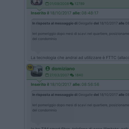
01/09/2008
12789
Inserito il
18/10/2017
alle:
08:48:17
In risposta al messaggio di
Geogalle
del
18/10/2017
alle
08
Ieri pomeriggio dopo mesi di scavi nel quartiere, posizionamen
del condominio
La tecnologia che andrai ad utilizzare è FTTC (allacc
19
domiziano
27/03/2007
1840
Inserito il
18/10/2017
alle:
08:56:56
In risposta al messaggio di
Geogalle
del
18/10/2017
alle
08
Ieri pomeriggio dopo mesi di scavi nel quartiere, posizionamen
del condominio
Io ho TIM smart fibra, telefono di casa illimitato, ce