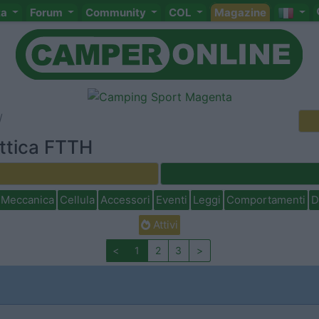
ta
Forum
Community
COL
Magazine
ottica FTTH
Meccanica
Cellula
Accessori
Eventi
Leggi
Comportamenti
D
Attivi
<
1
2
3
>