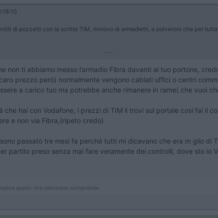
:18:10
titi di pozzetti con la scritta TIM, rinnovo di armadietti, e polveroni che per tut
...
on ti abbiamo messo l’armadio Fibra davanti al tuo portone, credo si
caro prezzo però) normalmente vengono cablati uffici o centri comme
 essere a carico tuo ma potrebbe anche rimanere in rame( che vuoi c
e hai con Vodafone, i prezzi di TIM li trovi sul portale cosí fai il co
re e non via Fibra,(ripeto credo)
sono passato tre mesi fa perché tutti mi dicevano che era m glio di TI
a per partito preso senza mai fare veramente dei controlli, dove sto 
 giudica quello che nemmeno comprende