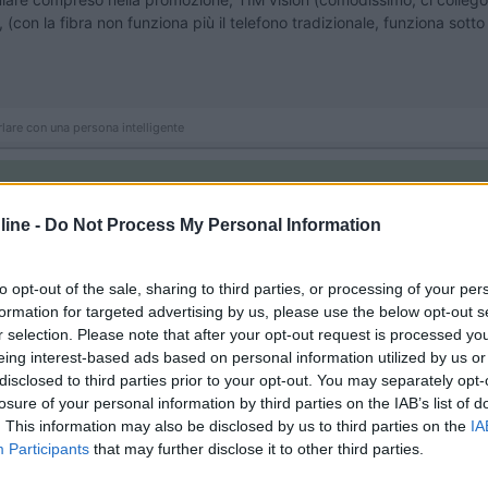
 (con la fibra non funziona più il telefono tradizionale, funziona sott
rlare con una persona intelligente
ine -
Do Not Process My Personal Information
ore velocità e stabilità nel segnale, con altre compagnie non so, io h
he non sono mai riusciti a risolvere, cambiata compagnia ed è tornat
to opt-out of the sale, sharing to third parties, or processing of your per
formation for targeted advertising by us, please use the below opt-out s
r selection. Please note that after your opt-out request is processed y
eing interest-based ads based on personal information utilized by us or
disclosed to third parties prior to your opt-out. You may separately opt-
losure of your personal information by third parties on the IAB’s list of
hi
. This information may also be disclosed by us to third parties on the
IA
Participants
that may further disclose it to other third parties.