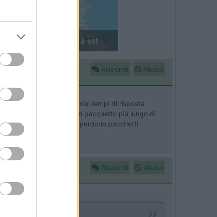
in camper: il piccolo sentiero
Rispondi
Abuso
a velocità , tenendo conto dei tempi di risposta
ili è consigliabile inviare un pacchetto più lungo di
sposta e se ogni tanto si perdono pacchetti.
Rispondi
Abuso