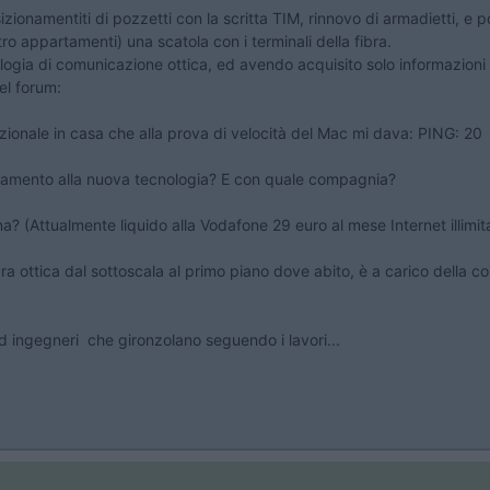
izionamentiti di pozzetti con la scritta TIM, rinnovo di armadietti, e 
ro appartamenti) una scatola con i terminali della fibra.
ia di comunicazione ottica, ed avendo acquisito solo informazioni in 
el forum:
radizionale in casa che alla prova di velocità del Mac mi dava: 
namento alla nuova tecnologia? E con quale compagnia?
na? (Attualmente liquido alla Vodafone 29 euro al mese Internet illimitat
ra ottica dal sottoscala al primo piano dove abito, è a carico della c
ed ingegneri che gironzolano seguendo i lavori...