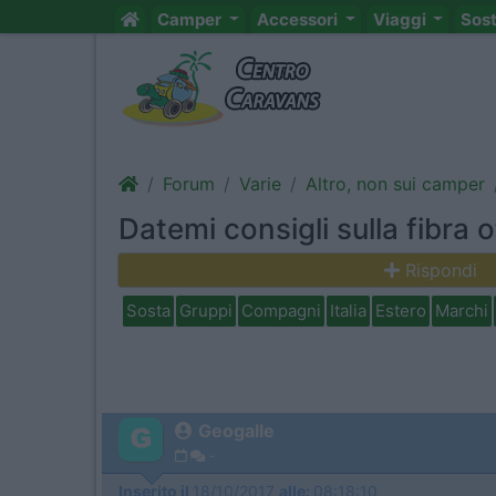
Camper
Accessori
Viaggi
Sos
Forum
Varie
Altro, non sui camper
Datemi consigli sulla fibra 
Rispondi
Sosta
Gruppi
Compagni
Italia
Estero
Marchi
Geogalle
-
Inserito il
18/10/2017
alle:
08:18:10