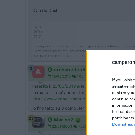
Ciao da Dash
.(\_/).
(='.'=)
('')_('')
Il camper è come la salute: ti accorgi come stavi bene prima, qua
Fermiamoci un attimo, arriveremo prima (proverbio Tuareg) ‹(•¿•
Se l'evoluzione ci ha dato 2 orecchie e una bocca, significa che
camperonl
9
archimedep59
19/06/2017
102
If you wish 
Inserito il
29/09/2019
alle:
19:28:13
sensitive in
In realta' si puo' ancora fare
confirm you
https://www.zdnet.com/article/h...
continue se
information 
Io l'ho fatto su 3 computer 2 mesi fa ed ancora funz
further disc
participants
23
Marino2
Downstream 
22/06/2003
7208