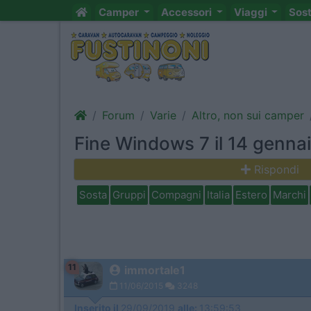
Camper
Accessori
Viaggi
Sos
Forum
Varie
Altro, non sui camper
Fine Windows 7 il 14 genna
Rispondi
Sosta
Gruppi
Compagni
Italia
Estero
Marchi
11
immortale1
11/06/2015
3248
Inserito il
29/09/2019
alle:
13:59:53