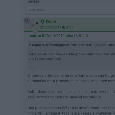
Davide
Dielle family
14
Dash
10/03/2012
8136
Inserito il
29/09/2019
alle:
18:51:19
In risposta al messaggio di
immortale1
del
29/09/2019
alle
salve, ed anche windows 7 il 14 gennaio arrivando a fine vite
tutti i vecchi notebook
Si poteva effettivamente fare, tant'è vero che fra 
automatico della procedura se non si stava ben attent
Dall'articolo linkato si riesce a scaricare da Microso
sarà necessario mettere mano al portafoglio.
Una postazione con W7 pro la dovrò tenere per forza,
fino a XP), altrimenti toccherà passare a VmPlayer (V