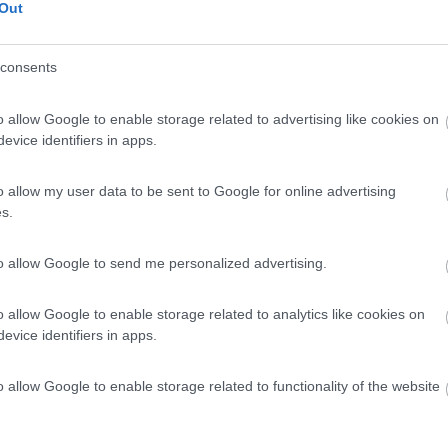
Out
onare senza problemi particolari, un po' come i winXp che ancora gira
consents
l'internet attuale.
o e far cambiar tutto come per i camper che se non sono da euro5 in su 
o allow Google to enable storage related to advertising like cookies on
evice identifiers in apps.
a. Raffreddate un pezzo di plastica. Non arriverete mai a raffreddar
o allow my user data to be sent to Google for online advertising
rete cosa state sventolando.
s.
to allow Google to send me personalized advertising.
o allow Google to enable storage related to analytics like cookies on
evice identifiers in apps.
:56:07
o allow Google to enable storage related to functionality of the website
to installazione win10 e quando chiede il codice gli si da' quello di windows7. Leg
...