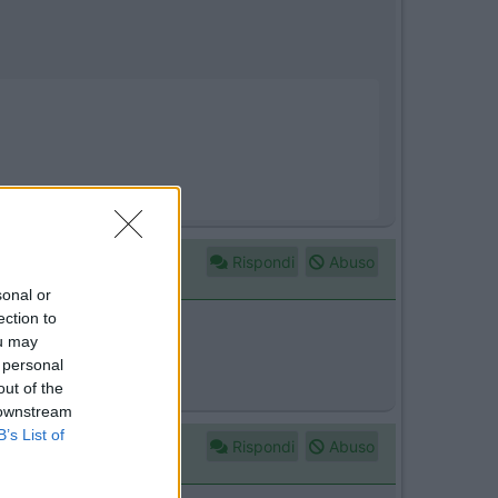
Rispondi
Abuso
sonal or
ection to
ou may
 personal
out of the
 downstream
B’s List of
Rispondi
Abuso