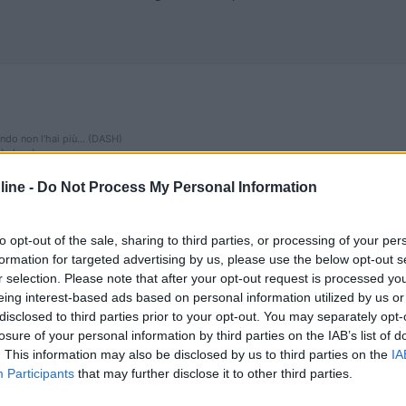
ndo non l'hai più... (DASH)
)›‹(•¿•)›
 dobbiamo tutti (me compreso) ascoltare più che parlare
ine -
Do Not Process My Personal Information
to opt-out of the sale, sharing to third parties, or processing of your per
formation for targeted advertising by us, please use the below opt-out s
r selection. Please note that after your opt-out request is processed y
eing interest-based ads based on personal information utilized by us or
disclosed to third parties prior to your opt-out. You may separately opt-
ionava, dall'articolo ci sono report di funzionamento al 20 settembre
losure of your personal information by third parties on the IAB’s list of
. This information may also be disclosed by us to third parties on the
IA
Participants
that may further disclose it to other third parties.