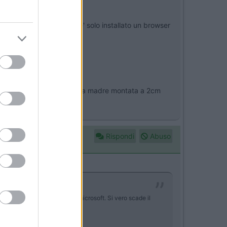
no e funzionano. Gli si e' solo installato un browser
si buttano via.
e cpu e chipset sulla piastra madre montata a 2cm
Rispondi
Abuso
ale e regolare e permesso da microsoft. Si vero scade il