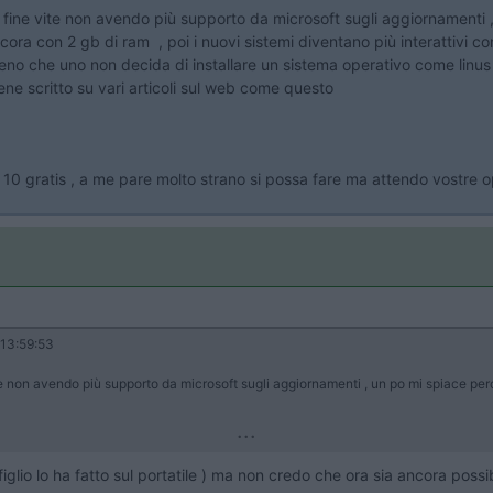
fine vite non avendo più supporto da microsoft sugli aggiornamenti , 
cora con 2 gb di ram , poi i nuovi sistemi diventano più interattivi co
meno che uno non decida di installare un sistema operativo come linus o 
ne scritto su vari articoli sul web come questo
10 gratis , a me pare molto strano si possa fare ma attendo vostre op
13:59:53
 non avendo più supporto da microsoft sugli aggiornamenti , un po mi spiace perch
...
iglio lo ha fatto sul portatile ) ma non credo che ora sia ancora possi