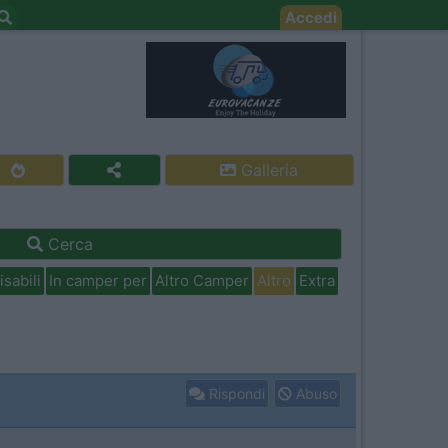
Accedi
Galleria
Cerca
isabili
In camper per
Altro Camper
Altro
Extra
Rispondi
Abuso