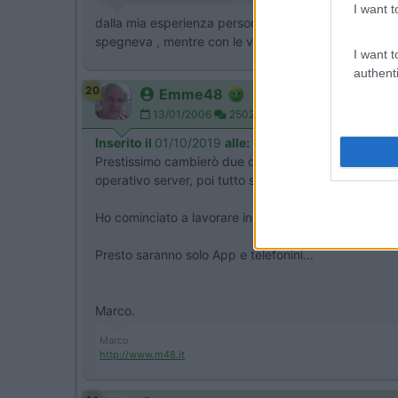
I want t
dalla mia esperienza personale le ventole servono, 
spegneva , mentre con le ventole accese mai succe
I want t
authenti
20
Emme48
13/01/2006
25029
Inserito il
01/10/2019
alle:
13:18:30
Prestissimo cambierò due degli HD del mio PC di ca
operativo server, poi tutto su
cloud
.
Ho cominciato a lavorare in Olivetti nel 1979 e l'info
Presto saranno solo App e telefonini...
Marco.
Marco
http://www.m48.it