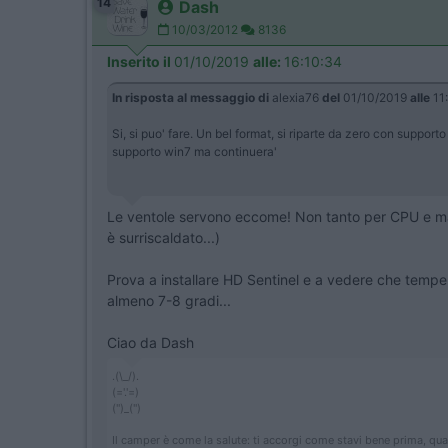
14
Dash
10/03/2012
8136
Inserito il
01/10/2019
alle:
16:10:34
In risposta al messaggio di
alexia76
del
01/10/2019
alle
11
Si, si puo' fare. Un bel format, si riparte da zero con suppor
supporto win7 ma continuera'
Le ventole servono eccome! Non tanto per CPU e main
è surriscaldato...)
Prova a installare HD Sentinel e a vedere che tempe
almeno 7-8 gradi...
Ciao da Dash
.(\_/).
(='.'=)
('')_('')
Il camper è come la salute: ti accorgi come stavi bene prima, qua