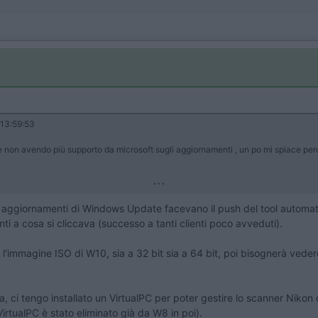
13:59:53
 non avendo più supporto da microsoft sugli aggiornamenti , un po mi spiace perch
...
gli aggiornamenti di Windows Update facevano il push del tool autom
i a cosa si cliccava (successo a tanti clienti poco avveduti).
ft l'immagine ISO di W10, sia a 32 bit sia a 64 bit, poi bisognerà veder
 ci tengo installato un VirtualPC per poter gestire lo scanner Nikon d
irtualPC è stato eliminato già da W8 in poi).