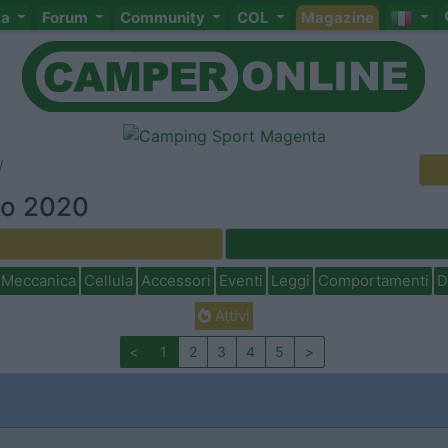
ta
Forum
Community
COL
Magazine
io 2020
Meccanica
Cellula
Accessori
Eventi
Leggi
Comportamenti
D
Attivi
<
1
2
3
4
5
>