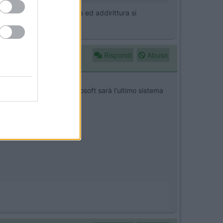
 scaldava come una stufa ed addirittura si
Rispondi
Abuso
ver che a detta di Microsoft sarà l'ultimo sistema