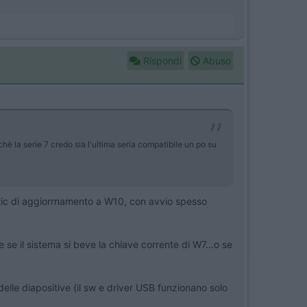
Rispondi
Abuso
è la serie 7 credo sia l'ultima seria compatibile un po su
atic di aggiorrnamento a W10, con avvio spesso
e se il sistema si beve la chiave corrente di W7...o se
elle diapositive (il sw e driver USB funzionano solo