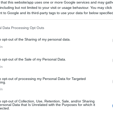
 that this website/app uses one or more Google services and may gath
 qualche tempo scaldava molto tanto da doverlo tenere appoggiato a
including but not limited to your visit or usage behaviour. You may click 
min perché non sopportava più il.programna l'ho mandato in pensio
 to Google and its third-party tags to use your data for below specifi
 essere a posto per un pò di anni...
ogle consent section.
l Data Processing Opt Outs
o opt-out of the Sharing of my personal data.
In
Previous
o opt-out of the Sale of my Personal Data.
In
Finlandia 
to opt-out of processing my Personal Data for Targeted
ing.
In
o opt-out of Collection, Use, Retention, Sale, and/or Sharing
ersonal Data that Is Unrelated with the Purposes for which it
lected.
on supporto installazione win10 e quando chiede il codice gli si da' q