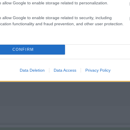
o allow Google to enable storage related to personalization.
visto che mi è capitato di non averle accese e dopo un pò il computer
sso.
o allow Google to enable storage related to security, including
cation functionality and fraud prevention, and other user protection.
CONFIRM
sa (doppio processore Xeon 64 GB ram) e installerò Windows 2019 Ser
Data Deletion
Data Access
Privacy Policy
rmatica l'ho vista nascere e ora la sto vedendo morire.