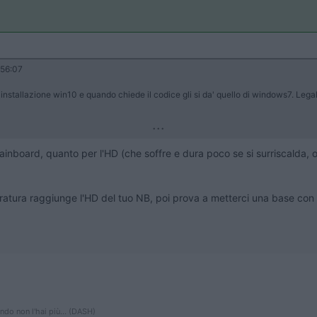
:56:07
to installazione win10 e quando chiede il codice gli si da' quello di windows7. Leg
...
board, quanto per l'HD (che soffre e dura poco se si surriscalda, olt
ratura raggiunge l'HD del tuo NB, poi prova a metterci una base con 
ndo non l'hai più... (DASH)