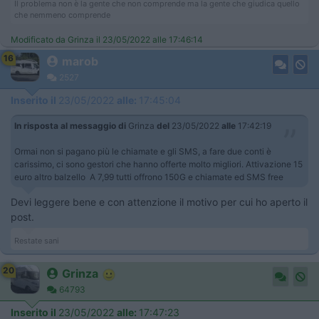
Il problema non è la gente che non comprende ma la gente che giudica quello
che nemmeno comprende
Modificato da Grinza il 23/05/2022 alle 17:46:14
16
marob
2527
Inserito il
23/05/2022
alle:
17:45:04
In risposta al messaggio di
Grinza
del
23/05/2022
alle
17:42:19
Ormai non si pagano più le chiamate e gli SMS, a fare due conti è
carissimo, ci sono gestori che hanno offerte molto migliori. Attivazione 15
euro altro balzello A 7,99 tutti offrono 150G e chiamate ed SMS free
Devi leggere bene e con attenzione il motivo per cui ho aperto il
post.
Restate sani
20
Grinza
64793
Inserito il
23/05/2022
alle:
17:47:23