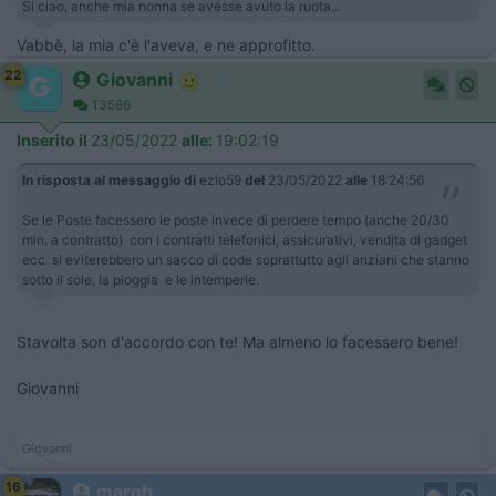
Si ciao, anche mia nonna se avesse avuto la ruota...
Vabbè, la mia c'è l'aveva, e ne approfitto.
22
Giovanni
13586
Inserito il
23/05/2022
alle:
19:02:19
In risposta al messaggio di
ezio59
del
23/05/2022
alle
18:24:56
Se le Poste facessero le poste invece di perdere tempo (anche 20/30
min. a contratto) con i contratti telefonici, assicurativi, vendita di gadget
ecc. si eviterebbero un sacco di code soprattutto agli anziani che stanno
sotto il sole, la pioggia e le intemperie.
Stavolta son d'accordo con te! Ma almeno lo facessero bene!
Giovanni
Giovanni
16
marob