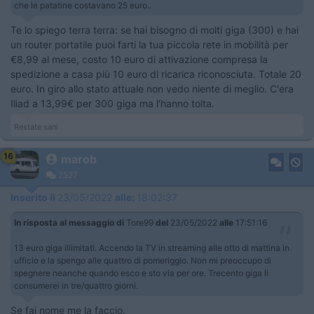
che le patatine costavano 25 euro..
Te lo spiego terra terra: se hai bisogno di molti giga (300) e hai
un router portatile puoi farti la tua piccola rete in mobilità per
€8,99 al mese, costo 10 euro di attivazione compresa la
spedizione a casa più 10 euro di ricarica riconosciuta. Totale 20
euro. In giro allo stato attuale non vedo niente di meglio. C'era
Iliad a 13,99€ per 300 giga ma l'hanno tolta.
Restate sani
16
marob
2527
Inserito il
23/05/2022
alle:
18:02:37
In risposta al messaggio di
Tore99
del
23/05/2022
alle
17:51:16
13 euro giga illimitati. Accendo la TV in streaming alle otto di mattina in
ufficio e la spengo alle quattro di pomeriggio. Non mi preoccupo di
spegnere neanche quando esco e sto via per ore. Trecento giga li
consumerei in tre/quattro giorni.
Se fai nome me la faccio.