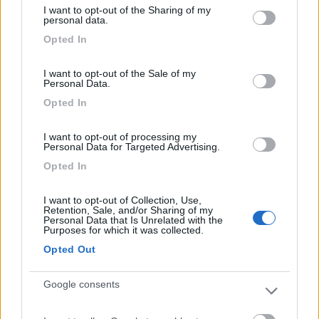
I want to opt-out of the Sharing of my
not limited to your visit or usage behaviour. You may click to
21
personal data.
Tore99
grant or deny consent to Google and its third-party tags to
11018
Opted In
use your data for below specified purposes in below Google
consent section.
Inserito il
23/05/2022
alle:
18:14:21
I want to opt-out of the Sale of my
Personal Data.
In risposta al messaggio di
Grinza
del
23/05/2022
alle
18:02:58
Opted In
Ho Tim a casa, nel telefonino 7,99 giga illimitati Poste non è conveniente
per nulla
I want to opt-out of processing my
Personal Data for Targeted Advertising.
Soprattutto se paghi il traffico telefonico. Mio figlio e mia moglie
hanno altri contratti di cui non ricordo i particolari.
Opted In
Comunque siamo arrivati a cifre anche difficili da confrontare.
I want to opt-out of Collection, Use,
ezio59
Retention, Sale, and/or Sharing of my
-
Personal Data that Is Unrelated with the
Purposes for which it was collected.
Inserito il
23/05/2022
alle:
18:24:56
Opted Out
Se le Poste facessero le poste invece di perdere tempo (anche
20/30 min. a contratto) con i contratti telefonici, assicurativi,
Google consents
vendita di gadget ecc. si eviterebbero un sacco di code
soprattutto agli anziani che stanno sotto il sole, la pioggia e le
intemperie.