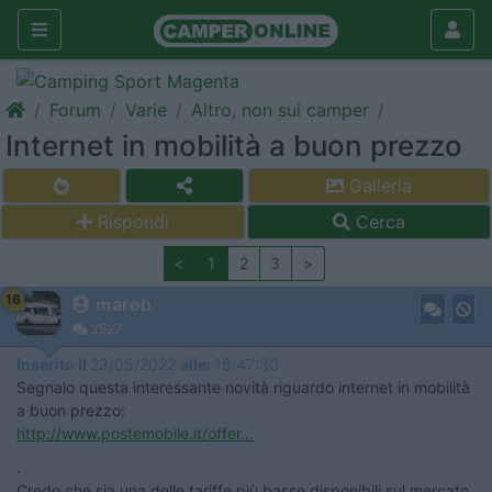
Forum
Varie
Altro, non sui camper
Internet in mobilità a buon prezzo
Galleria
Rispondi
Cerca
<
1
2
3
>
16
marob
2527
Inserito il
23/05/2022
alle:
16:47:30
Segnalo questa interessante novità riguardo internet in mobilità
a buon prezzo:
http://www.postemobile.it/offer...
.
Credo che sia una delle tariffe più basse disponibili sul mercato