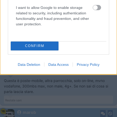
offerte
I want to allow Google to enable storage
Il problema non è la gente che non comprende ma la gente che giudica quello
related to security, including authentication
che nemmeno comprende
functionality and fraud prevention, and other
16
marob
user protection.
2527
Inserito il
23/05/2022
alle:
18:37:03
CONFIRM
In risposta al messaggio di
ezio59
del
23/05/2022
alle
18:24:56
Se le Poste facessero le poste invece di perdere tempo (anche 20/30
min. a contratto) con i contratti telefonici, assicurativi, vendita di gadget
Data Deletion
Data Access
Privacy Policy
ecc. si eviterebbero un sacco di code soprattutto agli anziani che stanno
sotto il sole, la pioggia e le intemperie.
Questa è poste-mobile, altra parrocchia, solo on-line, mvno
vodafone, 300mbs max, non male, 4g+. Se non sai di cosa si
parla lascia stare.
Restate sani
16
marob