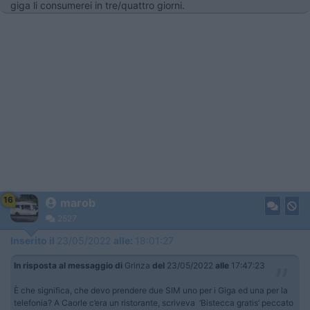
giga li consumerei in tre/quattro giorni.
16
marob
2527
Inserito il
23/05/2022
alle:
18:01:27
In risposta al messaggio di
Grinza
del
23/05/2022
alle
17:47:23
È che significa, che devo prendere due SIM uno per i Giga ed una per la
telefonia? A Caorle c’era un ristorante, scriveva ‘Bistecca gratis’ peccato