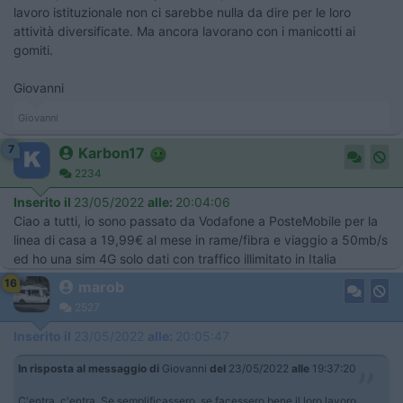
lavoro istituzionale non ci sarebbe nulla da dire per le loro
attività diversificate. Ma ancora lavorano con i manicotti ai
gomiti.
Giovanni
Giovanni
7
Karbon17
2234
Inserito il
23/05/2022
alle:
20:04:06
Ciao a tutti, io sono passato da Vodafone a PosteMobile per la
linea di casa a 19,99€ al mese in rame/fibra e viaggio a 50mb/s
ed ho una sim 4G solo dati con traffico illimitato in Italia
16
marob
2527
Inserito il
23/05/2022
alle:
20:05:47
In risposta al messaggio di
Giovanni
del
23/05/2022
alle
19:37:20
C'entra, c'entra. Se semplificassero, se facessero bene il loro lavoro