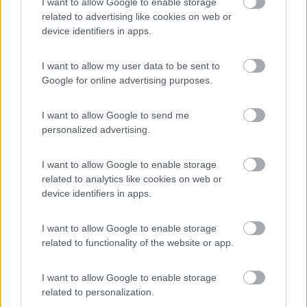
I want to allow Google to enable storage
related to advertising like cookies on web or
device identifiers in apps.
Ezio
Servo per Amikeco by IPA "Viaggio per vedere non per
viaggiare"
I want to allow my user data to be sent to
Google for online advertising purposes.
20
Grinza
64793
I want to allow Google to send me
Inserito il
23/05/2022
alle:
18:27:26
personalized advertising.
In risposta al messaggio di
Tore99
del
23/05/2022
alle
18:14:21
I want to allow Google to enable storage
Soprattutto se paghi il traffico telefonico. Mio figlio e mia moglie hanno
related to analytics like cookies on web or
altri contratti di cui non ricordo i particolari. Comunque siamo arrivati a
device identifiers in apps.
cifre anche difficili da confrontare.
In casa ho la fibra e quindi velocità a 1 giga, sul telefonino io
I want to allow Google to enable storage
pago 7,99 euro e mia moglie 6,99 euro per la stessa offerta.
related to functionality of the website or app.
Pago tutto in bolletta.
Il problema è all’estero perché ì giga non sono illimitati ma ad
I want to allow Google to enable storage
oggi non ho mai sforato (credo siamo 50 giga)
related to personalization.
Il trucco è cambiare spesso operatore che ti fanno buone