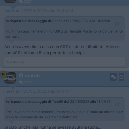
2527
Inserito il
23/05/2022
alle:
18:43:54
In risposta al messaggio di
Grinza
del
23/05/2022
alle
18:02:58
Ho Tim a casa, nel telefonino 7,99 giga illimitati Poste non è conveniente
per nulla
Anch'io avevo tim a casa con 60€ e internet illimitato. Adesso
con 40€ abbiamo 5 sim per tutta la famiglia
Restate sani
16
marob
2527
Inserito il
23/05/2022
alle:
18:44:41
In risposta al messaggio di
Tore99
del
23/05/2022
alle
18:09:56
Tre. La velocità non è sempre il massimo ovunque. È stata un offerta di un
anno fa proveniente da un altro contratto Tre. ​​​​​
Si ciao, anche mia nonna se avesse avuto la ruota...