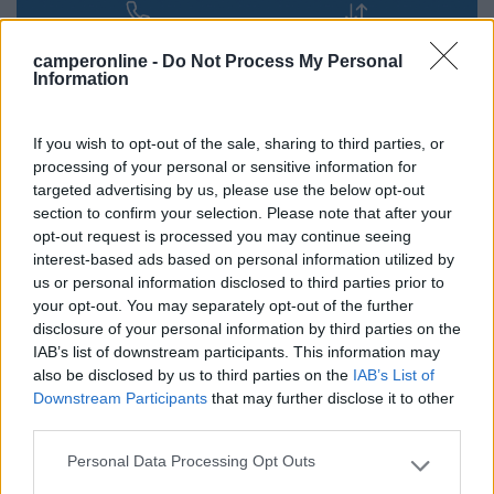
camperonline -
Do Not Process My Personal
Information
Poste non è conveniente per nulla
If you wish to opt-out of the sale, sharing to third parties, or
Il problema non è la gente che non comprende ma la gente che giudica quello
processing of your personal or sensitive information for
che nemmeno comprende
targeted advertising by us, please use the below opt-out
section to confirm your selection. Please note that after your
Modificato da Grinza il 23/05/2022 alle 18:04:16
opt-out request is processed you may continue seeing
21
Tore99
interest-based ads based on personal information utilized by
11018
us or personal information disclosed to third parties prior to
your opt-out. You may separately opt-out of the further
Inserito il
23/05/2022
alle:
18:09:56
disclosure of your personal information by third parties on the
In risposta al messaggio di
marob
del
23/05/2022
alle
18:02:37
IAB’s list of downstream participants. This information may
also be disclosed by us to third parties on the
IAB’s List of
Se fai nome me la faccio.
Downstream Participants
that may further disclose it to other
third parties.
Tre. La velocità non è sempre il massimo ovunque.
È stata un offerta di un anno fa proveniente da un altro
Personal Data Processing Opt Outs
contratto Tre.
Please note that this website/app uses one or more Google
services and may gather and store information including but