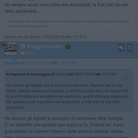
Ho sempre avuto macchine non automobili, la Fiat non ha mai
fatto automobili...
Il problema non è la gente che non comprende ma la gente che giudica quello
che nemmeno comprende
Modificato da Grinza il 25/07/2018 alle 12:13:13
13
Viaggincamper
3758
Inserito il
25/07/2018
alle:
12:17:52
In risposta al messaggio di
Grinza
del
25/07/2018
alle
12:11:45
Ha salvato gli Agnelli, era questo il suo mandato, dispiace per la sua
morte. Sempre avuto auto Italiane, le preferisco alle altre, anche perché
la qualità Italiana è sensibilmente migliorata, quella straniera peggiorata.
Ho sempre avuto macchine non automobili, la Fiat non ha mai fatto
automobili...
Ha salvato gli Agnelli a discapito di tantissime altre famiglie.
E' un dibattito che spesso qua sopra si fa. Proprio ieri stavo
guardando su internet l'elenco delle azienze italiane chiuse.
Sono davvero tante con tantissimi operai rimasti senza lavoro..