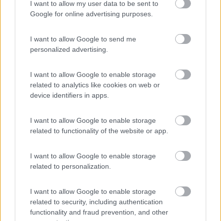
fumare circa un anno fa , a fine giugno aveva deciso di
I want to allow my user data to be sent to
ricoverarsi in una clinica svizzera per avere più privacy per un
Google for online advertising purposes.
intervento apparentemente semplice poi sembra sia sorto un
inaspettato imprevisto che lo ha portato in coma irreversibile
I want to allow Google to send me
con la sua morte ,dall'articolo si capisce che i familiari ora si
personalized advertising.
chiedono se si sarebbe operato in italia ora sarebbe morto per
quell'imprevisto durante l'intervento (pare gli abbiano leso
l'aorta irrimediabilmente) se fosse realmente così c'e' da
I want to allow Google to enable storage
chiedersi se questa clinica svizzera sia in parte responsabile
related to analytics like cookies on web or
della sua morte .
device identifiers in apps.
https://www.vanityfair.it/news/...
I want to allow Google to enable storage
related to functionality of the website or app.
Modificato da immortale1 il 26/07/2018 alle 13:08:52
I want to allow Google to enable storage
related to personalization.
sergiozh
-
I want to allow Google to enable storage
Inserito il
28/07/2018
alle:
06:40:08
related to security, including authentication
Non e‘ una clinica svizzera ma l‘ospedale universitario di zurigo.
functionality and fraud prevention, and other