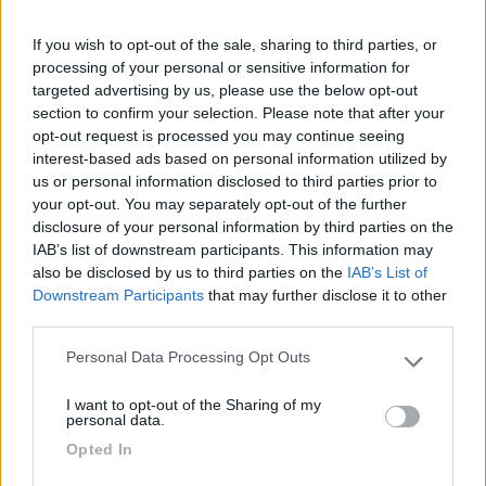
If you wish to opt-out of the sale, sharing to third parties, or
processing of your personal or sensitive information for
targeted advertising by us, please use the below opt-out
section to confirm your selection. Please note that after your
13
Viaggincamper
opt-out request is processed you may continue seeing
interest-based ads based on personal information utilized by
3758
us or personal information disclosed to third parties prior to
Inserito il
25/07/2018
alle:
14:33:56
your opt-out. You may separately opt-out of the further
Chissà perchè più si scende a sud e più aumenta l'astio per la
disclosure of your personal information by third parties on the
fiat?!
IAB’s list of downstream participants. This information may
also be disclosed by us to third parties on the
IAB’s List of
Non mi pare, per lavoro viaggio molto sud/nord e la percentuale
Downstream Participants
that may further disclose it to other
di fiat mi pare sempre la stessa.
third parties.
I giovani del sud hanno invaso il nord per merito della fiat e
dovrebbero esserne grati, poi con le sovvenzioni per il
Personal Data Processing Opt Outs
Please note that this website/app uses one or more Google
mezzogiorno sono rimasti nel loro sud/cemtro ma in teoria
services and may gather and store information including but
dovrebbero essere sempre grati all'azienda. Certo è che se
I want to opt-out of the Sharing of my
not limited to your visit or usage behaviour. You may click to
personal data.
l'azienda chiude e licenzia un pò di astio viene, ma viene pure al
grant or deny consent to Google and its third-party tags to
nord, dove tutte ste fiat in giro io non ne vedo.
Opted In
use your data for below specified purposes in below Google
consent section.