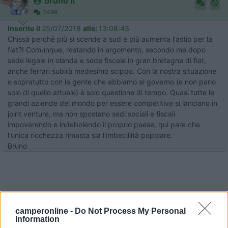
bruno it
3499
Inserito il
25/07/2018
alle:
13:08:43
Chissà perchè più si scende a sud e più aumenta l'astio per la
fiat?! Comunque, restando in argomento, secondo me dopo
sede legale in olanda e sede fiscale in gran bretagna di fiat,
anche ferrari subirà medesimo scippo. Con la nostra situazione
e sopratutto con la gente che abbiamo al governo (e non parlo
solo di quello attuale) è solo questione di tempo. Quasi tutte le
grandi aziende del mondo per essere competitive si lanciano in
joint venture, ma non spostano sedi sociali e fiscali
impoverendo e indebolendo il proprio paese, qui pare che
l'unica ricchezza rimasta sia l'imbecillità popolare.
Bruno
camperonline -
Do Not Process My Personal
Information