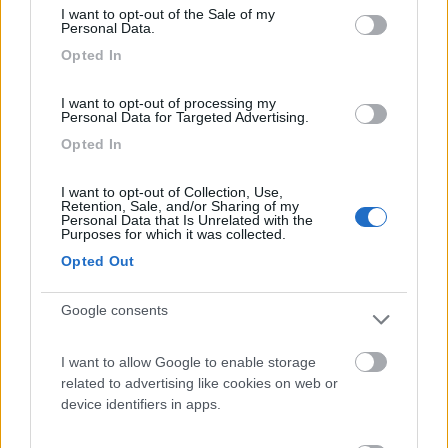
concordo invece con tutto il resto che hai scritto.
I want to opt-out of the Sale of my
Personal Data.
Gianni da Latina
Opted In
"Partire e non voler arrivare mai e soprattutto dalla parte opposta di dove va la
massa!!!"
I want to opt-out of processing my
Personal Data for Targeted Advertising.
Opted In
13
bela settanta
417
I want to opt-out of Collection, Use,
Retention, Sale, and/or Sharing of my
Inserito il
25/07/2018
alle:
14:47:48
Personal Data that Is Unrelated with the
Purposes for which it was collected.
I lavoratori di Torino che avevano votato al referendum con la
speranza che la produzione rimanesse in Italia in cambio di
Opted Out
alcune rinunce sono rimasti un pò scottati ...credo ...
11
Google consents
immortale1
3248
I want to allow Google to enable storage
Inserito il
26/07/2018
alle:
13:04:07
related to advertising like cookies on web or
tornando alla causa della morte ancora non si è ben capito la
device identifiers in apps.
reale causa.. dai vari articoli che si leggono pare avesse
problemi ai polmoni (tumore )che lo aveva portato a smettere di