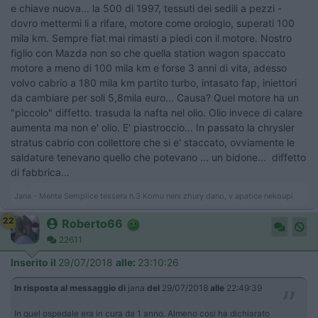
e chiave nuova... la 500 di 1997, tessuti dei sedili a pezzi -
dovro mettermi li a rifare, motore come orologio, superati 100
mila km. Sempre fiat mai rimasti a piedi con il motore. Nostro
figlio con Mazda non so che quella station wagon spaccato
motore a meno di 100 mila km e forse 3 anni di vita, adesso
volvo cabrio a 180 mila km partito turbo, intasato fap, iniettori
da cambiare per soli 5,8mila euro... Causa? Quel motore ha un
"piccolo" diffetto. trasuda la nafta nel olio. Olio invece di calare
aumenta ma non e' olio. E' piastroccio... In passato la chrysler
stratus cabrio con collettore che si e' staccato, ovviamente le
saldature tenevano quello che potevano ... un bidone... diffetto
di fabbrica...
Jana - Mente Semplice tessera n.3 Komu neni zhury dano, v apatice nekoupi.
22
Roberto66
22611
Inserito il
29/07/2018
alle:
23:10:26
In risposta al messaggio di
jana
del
29/07/2018
alle
22:49:39
In quel ospedale era in cura da 1 anno. Almeno cosi ha dichiarato