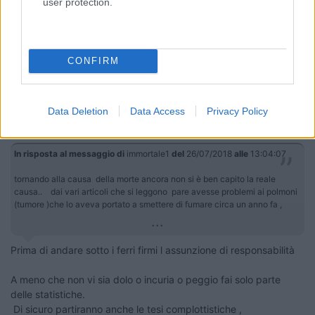
user protection.
sulle cause vere della morte penso che attualmente si sa poco
sui media. Solo indiscrezioni e congetture.
se operato alla spalla, infarto al cuore, aorta lesa, tumore
CONFIRM
polmonare o altro. Mah.
22
Roberto66
22611
Data Deletion
Data Access
Privacy Policy
Inserito il
29/07/2018
alle:
15:39:40
In risposta al messaggio di
immortale1
del
26/07/2018
alle
13:04:07
tornando alla causa della morte ancora non si è ben capito la reale
causa.. dai vari articoli che si leggono pare avesse problemi ai polmoni
(tumore )che lo aveva portato a smettere di fumare circa un anno fa ,
...
Prima di andare sotto i ferri firmi l assunzione di responsabilità
A meno che non vi sia dolo o incuria o peggio fai solo parte
delle statistiche.
Di sicuro partiranno anche le tesi complottistiche ,