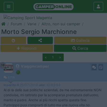
Forum
Varie
Altro, non sui camper
Morto Sergio Marchionne
Galleria
Rispondi
Cerca
<
1
>
13
Viaggincamper
3758
Inserito il
25/07/2018
alle:
12:03:53
Al di là delle sue politiche aziendali, da me estremamente NON
condivise, mi rattristo per la scomparsa prematura dell'uomo,
marito e padre. Anche ai più ricchi spetta questa fine.
Purtroppo puoi comprarti di tutto ma una nuova vita no.