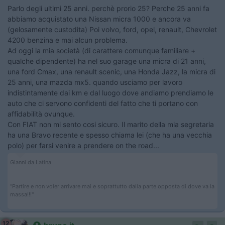
Parlo degli ultimi 25 anni. perchè prorio 25? Perche 25 anni fa
abbiamo acquistato una Nissan micra 1000 e ancora va
(gelosamente custodita) Poi volvo, ford, opel, renault, Chevrolet
4200 benzina e mai alcun problema.
Ad oggi la mia società (di carattere comunque familiare +
qualche dipendente) ha nel suo garage una micra di 21 anni,
una ford Cmax, una renault scenic, una Honda Jazz, la micra di
25 anni, una mazda mx5. quando usciamo per lavoro
indistintamente dai km e dal luogo dove andiamo prendiamo le
auto che ci servono confidenti del fatto che ti portano con
affidabilità ovunque.
Con FIAT non mi sento cosi sicuro. Il marito della mia segretaria
ha una Bravo recente e spesso chiama lei (che ha una vecchia
polo) per farsi venire a prendere on the road...
Gianni da Latina
"Partire e non voler arrivare mai e soprattutto dalla parte opposta di dove va la
massa!!!"
12