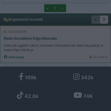
<
1
>
Argomenti recenti
ACCESSORI
Dado bruciatore frigo bloccato
Come da oggetto volevo smontare il bruciatore per dare una pulizia al
nuovo frigo che ho p...
dekracap
59 minuti fa
169k
342k
42,6k
74K