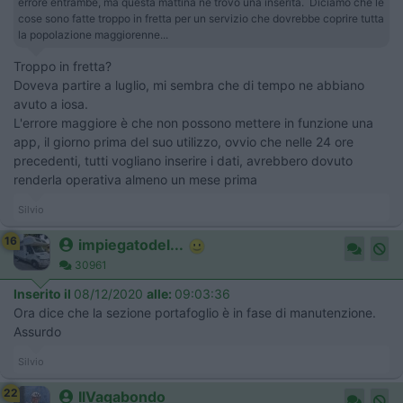
errore entrambe, ma questa mattina ne trovo una inserita. Diciamo che le
cose sono fatte troppo in fretta per un servizio che dovrebbe coprire tutta
la popolazione maggiorenne...
Troppo in fretta?
Doveva partire a luglio, mi sembra che di tempo ne abbiano
avuto a iosa.
L'errore maggiore è che non possono mettere in funzione una
app, il giorno prima del suo utilizzo, ovvio che nelle 24 ore
precedenti, tutti vogliano inserire i dati, avrebbero dovuto
renderla operativa almeno un mese prima
Silvio
16
impiegatodel...
30961
Inserito il
08/12/2020
alle:
09:03:36
Ora dice che la sezione portafoglio è in fase di manutenzione.
Assurdo
Silvio
22
IlVagabondo