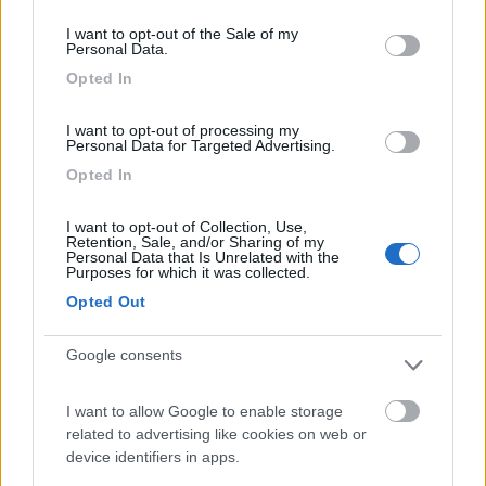
paghiamo, debbano funzionare e tutti ne possano usufruire.
consent section.
I want to opt-out of the Sale of my
Personal Data.
"il est interdit d'interdir"
Opted In
20
Grinza
64787
I want to opt-out of processing my
Personal Data for Targeted Advertising.
Inserito il
08/12/2020
alle:
11:10:00
Io ancora non riesco mettere le carte....
Opted In
Il problema non è la gente che non comprende ma la gente che giudica quello
I want to opt-out of Collection, Use,
che nemmeno comprende
Retention, Sale, and/or Sharing of my
Personal Data that Is Unrelated with the
22
Giovanni
Purposes for which it was collected.
13575
Opted Out
Inserito il
08/12/2020
alle:
11:14:20
Google consents
In risposta al messaggio di
Antopat
del
08/12/2020
alle
10:19:21
Io non capisco tutta questa fretta. Cambia molto se si scarica l'App nei
I want to allow Google to enable storage
prossimi giorni? In fondo ci sono più di tre settimane di tempo per
related to advertising like cookies on web or
spendere quei miseri 150€. Se tutti scaricano e attivano la App nello
device identifiers in apps.
stesso momento, credo che qualsiasi applicazione possa andare in crisi,
che sia nella nostra disorganizzatissima Italia o nella più efficiente