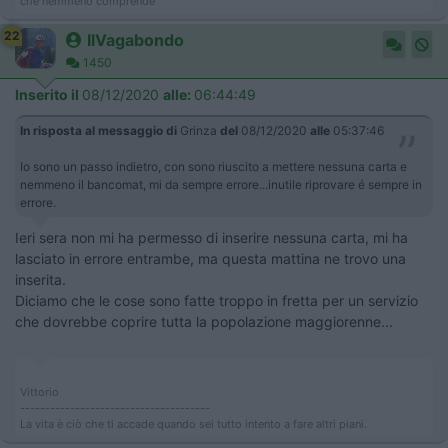
che nemmeno comprende
22
IlVagabondo
1450
Inserito il
08/12/2020
alle:
06:44:49
In risposta al messaggio di
Grinza
del
08/12/2020
alle
05:37:46
Io sono un passo indietro, con sono riuscito a mettere nessuna carta e
nemmeno il bancomat, mi da sempre errore...inutile riprovare é sempre in
errore.
Ieri sera non mi ha permesso di inserire nessuna carta, mi ha
lasciato in errore entrambe, ma questa mattina ne trovo una
inserita.
Diciamo che le cose sono fatte troppo in fretta per un servizio
che dovrebbe coprire tutta la popolazione maggiorenne...
Vittorio
--------------------------------------
La vita è ciò che ti accade quando sei tutto intento a fare altri piani.