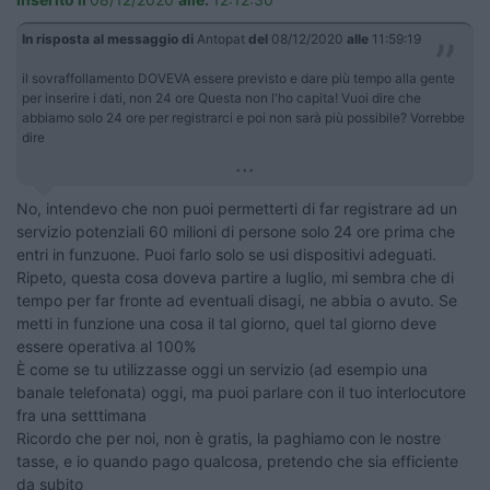
In risposta al messaggio di
Antopat
del
08/12/2020
alle
11:59:19
il sovraffollamento DOVEVA essere previsto e dare più tempo alla gente
per inserire i dati, non 24 ore Questa non l'ho capita! Vuoi dire che
abbiamo solo 24 ore per registrarci e poi non sarà più possibile? Vorrebbe
dire
...
No, intendevo che non puoi permetterti di far registrare ad un
servizio potenziali 60 milioni di persone solo 24 ore prima che
entri in funzuone. Puoi farlo solo se usi dispositivi adeguati.
Ripeto, questa cosa doveva partire a luglio, mi sembra che di
tempo per far fronte ad eventuali disagi, ne abbia o avuto. Se
metti in funzione una cosa il tal giorno, quel tal giorno deve
essere operativa al 100%
È come se tu utilizzasse oggi un servizio (ad esempio una
banale telefonata) oggi, ma puoi parlare con il tuo interlocutore
fra una setttimana
Ricordo che per noi, non è gratis, la paghiamo con le nostre
tasse, e io quando pago qualcosa, pretendo che sia efficiente
da subito