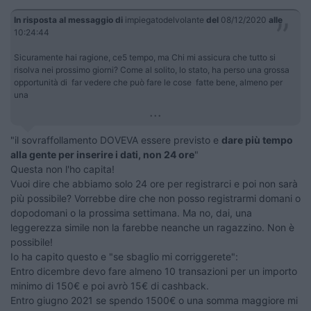
In risposta al messaggio di
impiegatodelvolante
del
08/12/2020
alle
10:24:44
Sicuramente hai ragione, ce5 tempo, ma Chi mi assicura che tutto si
risolva nei prossimo giorni? Come al solito, lo stato, ha perso una grossa
opportunità di far vedere che può fare le cose fatte bene, almeno per
una
...
"il sovraffollamento DOVEVA essere previsto e
dare più tempo
alla gente per inserire i dati, non 24 ore
"
Questa non l'ho capita!
Vuoi dire che abbiamo solo 24 ore per registrarci e poi non sarà
più possibile? Vorrebbe dire che non posso registrarmi domani o
dopodomani o la prossima settimana. Ma no, dai, una
leggerezza simile non la farebbe neanche un ragazzino. Non è
possibile!
Io ha capito questo e "se sbaglio mi corriggerete":
Entro dicembre devo fare almeno 10 transazioni per un importo
minimo di 150€ e poi avrò 15€ di cashback.
Entro giugno 2021 se spendo 1500€ o una somma maggiore mi