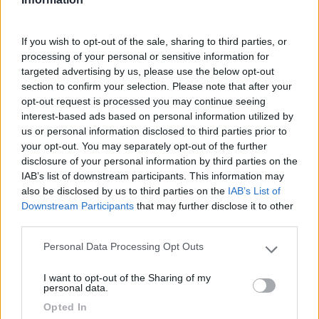
Chi mi assicura che tutto si risolva nei prossimo giorni?
Come al solito, lo stato, ha perso una grossa opportunità
di far vedere che può fare le cose fatte bene, almeno
If you wish to opt-out of the sale, sharing to third parties, or
per una volta
processing of your personal or sensitive information for
Se fai una cosa che parte oggi, da oggi DEVE
targeted advertising by us, please use the below opt-out
funfunzionare, il sovraffollamento DOVEVA essere
section to confirm your selection. Please note that after your
previsto e dare più tempo alla gente per inserire i dati,
opt-out request is processed you may continue seeing
non 24 ore
interest-based ads based on personal information utilized by
us or personal information disclosed to third parties prior to
Silvio
your opt-out. You may separately opt-out of the further
disclosure of your personal information by third parties on the
Modificato da impiegatodelvolante il 08/12/2020 alle 10:36:19
IAB’s list of downstream participants. This information may
Mocambo
also be disclosed by us to third parties on the
IAB’s List of
-
Downstream Participants
that may further disclose it to other
third parties.
Inserito il
08/12/2020
alle:
11:09:57
C'era da scaricare l'app Immuni ( forse innutilmente) ma
Personal Data Processing Opt Outs
anonima e tutti a preoccuparsi per la privacy, oggi tutti a
Please note that this website/app uses one or more Google
correre inserendo carte e bancomat su un'app che non
services and may gather and store information including but
I want to opt-out of the Sharing of my
sappiamo quali sicurezze garantisca. Come dice qualche
not limited to your visit or usage behaviour. You may click to
personal data.
giornalista la privacy degli italiani vale pochi spiccioli,
grant or deny consent to Google and its third-party tags to
Opted In
l'importante è l'arraffare. Ciò non toglie che le cose, che
use your data for below specified purposes in below Google