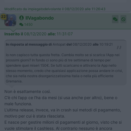
Modificato da impiegatodelvolante il 08/12/2020 alle 11:26:43
22
IlVagabondo
1450
Inserito il
08/12/2020
alle:
11:31:07
In risposta al messaggio di
Antopat
del
08/12/2020
alle
10:19:21
Io non capisco tutta questa fretta. Cambia molto se si scarica l'App nei
prossimi giorni? In fondo ci sono più di tre settimane di tempo per
spendere quei miseri 150€. Se tutti scaricano e attivano la App nello
stesso momento, credo che qualsiasi applicazione possa andare in crisi,
che sia nella nostra disorganizzatissima Italia o nella più efficiente
Gremania.
Non è esattamente così.
C’è chi l’app ce l’ha da mesi (si usa anche per altro), bene o
male funziona.
L’ultima release, invece, va in crash sui metodi di pagamento,
motivo per cui è stata rilasciata.
E nasce per gestire milioni di pagamenti al giorno, visto che si
vuole stimolare il cashless. Al contrario nessuno è ancora