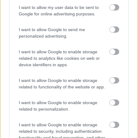
Gremania.
I want to allow my user data to be sent to
Google for online advertising purposes.
Hai scritto:
Io non capisco tutta questa fretta.
I want to allow Google to send me
Cambia molto se si scarica l'App nei prossimi giorni?
personalized advertising.
In fondo ci sono più di tre settimane di tempo per spendere
quei miseri 150€.
I want to allow Google to enable storage
related to analytics like cookies on web or
Questo significa voler difendere l'indifendibile. Pensa cosa
device identifiers in apps.
sopportano come carico, per esempio, i server di Amazon,
eBay, dell'Enel, dell'Inps... ah, quelli dell'Inps rientrano nella
stessa tipologia dell'App IO. Perché la App dello Stato non sono
I want to allow Google to enable storage
mai in grado di sopportare eventuali carichi anomali, mentre
related to functionality of the website or app.
quelle dei privati sono sempre all'altezza del lavoro richiesto?
Non credere che lo Stato paghi poco quelle App, le paga, le
I want to allow Google to enable storage
ripaga, le riripaga...
related to personalization.
E non ci sono più di tre settimane per spendere questi 150 Euro:
I want to allow Google to enable storage
vale da oggi, varrebbe da oggi ed io, come la maggioranza dei
related to security, including authentication
cittadini del mondo occidentale, le spese per il Natale le fa
functionality and fraud prevention, and other