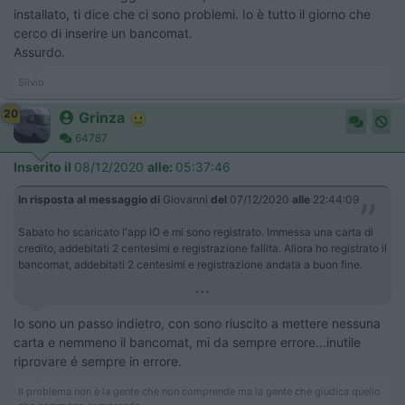
installato, ti dice che ci sono problemi. Io è tutto il giorno che
cerco di inserire un bancomat.
Assurdo.
Silvio
20
Grinza
64787
Inserito il
08/12/2020
alle:
05:37:46
In risposta al messaggio di
Giovanni
del
07/12/2020
alle
22:44:09
Sabato ho scaricato l'app IO e mi sono registrato. Immessa una carta di
credito, addebitati 2 centesimi e registrazione fallita. Allora ho registrato il
bancomat, addebitati 2 centesimi e registrazione andata a buon fine.
...
Io sono un passo indietro, con sono riuscito a mettere nessuna
carta e nemmeno il bancomat, mi da sempre errore...inutile
riprovare é sempre in errore.
Il problema non è la gente che non comprende ma la gente che giudica quello