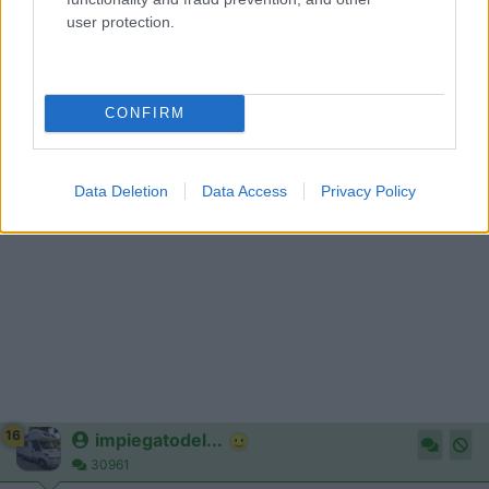
adesso e non fra quindici giorni.
user protection.
Giovanni
Giovanni
CONFIRM
Modificato da Giovanni il 08/12/2020 alle 11:15:08
Data Deletion
Data Access
Privacy Policy
16
impiegatodel...
30961