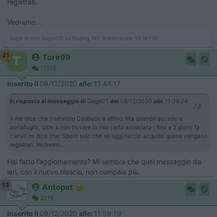
registrati.
Vedremo...
Gegè (e non Gege01!) su Boeing 747 (Katamarano 50 MY19)
21
Tore99
11015
Inserito il
08/12/2020
alle:
11:44:17
In risposta al messaggio di
Gege01
del
08/12/2020
alle
11:39:24
A me dice che il servizio Casback è attivo: Ma quando accedo a
portafoglio, oltre a non trovare la mia carta associata ( fino a 2 giorni fa
c'era!) mi dice che: Spero solo che se oggi faccio acquisti questi vengano
registrati. Vedremo...
Hai fatto l'aggiornamento? Mi sembra che quel messaggio da
ieri, con il nuovo rilascio, non compaia più.
13
Antopat
2219
Inserito il
08/12/2020
alle:
11:59:19