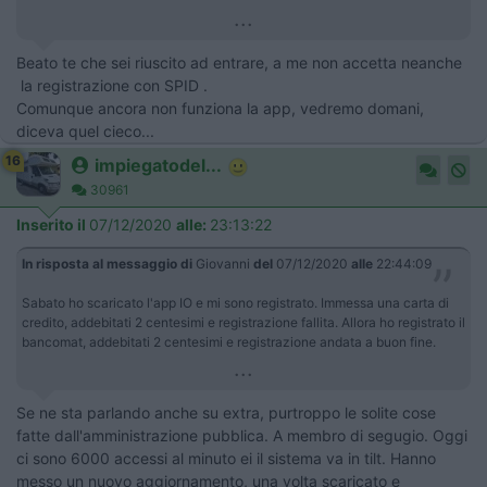
...
Beato te che sei riuscito ad entrare, a me non accetta neanche
la registrazione con SPID .
Comunque ancora non funziona la app, vedremo domani,
diceva quel cieco...
16
impiegatodel...
30961
Inserito il
07/12/2020
alle:
23:13:22
In risposta al messaggio di
Giovanni
del
07/12/2020
alle
22:44:09
Sabato ho scaricato l'app IO e mi sono registrato. Immessa una carta di
credito, addebitati 2 centesimi e registrazione fallita. Allora ho registrato il
bancomat, addebitati 2 centesimi e registrazione andata a buon fine.
...
Se ne sta parlando anche su extra, purtroppo le solite cose
fatte dall'amministrazione pubblica. A membro di segugio. Oggi
ci sono 6000 accessi al minuto ei il sistema va in tilt. Hanno
messo un nuovo aggiornamento, una volta scaricato e