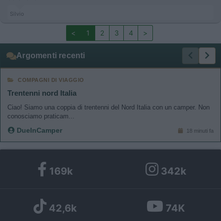
Silvio
<
1
2
3
4
>
Argomenti recenti
COMPAGNI DI VIAGGIO
Trentenni nord Italia
Ciao! Siamo una coppia di trentenni del Nord Italia con un camper. Non
conosciamo praticam...
DueInCamper
18 minuti fa
169k
342k
42,6k
74K