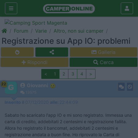
Forum
Varie
Altro, non sui camper
Registrazione su App IO: problemi
Galleria
Rispondi
Cerca
<
1
2
3
4
>
22
Giovanni
13575
Inserito il
07/12/2020
alle:
22:44:09
Sabato ho scaricato l'app IO e mi sono registrato. Immessa una
carta di credito, addebitati 2 centesimi e registrazione fallita.
Allora ho registrato il bancomat, addebitati 2 centesimi e
registrazione andata a buon fine. Ho riprovato la Carta di