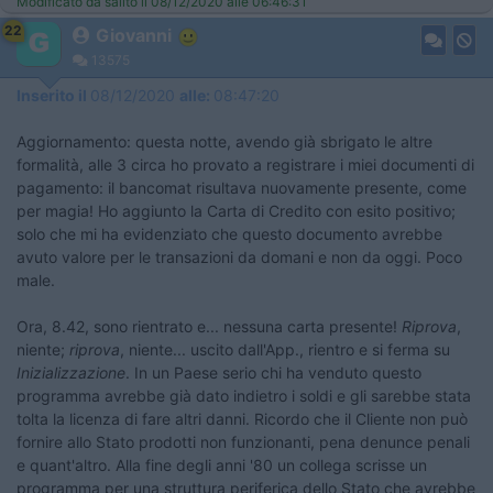
Modificato da salito il 08/12/2020 alle 06:46:31
22
Giovanni
13575
Inserito il
08/12/2020
alle:
08:47:20
Aggiornamento: questa notte, avendo già sbrigato le altre
formalità, alle 3 circa ho provato a registrare i miei documenti di
pagamento: il bancomat risultava nuovamente presente, come
per magia! Ho aggiunto la Carta di Credito con esito positivo;
solo che mi ha evidenziato che questo documento avrebbe
avuto valore per le transazioni da domani e non da oggi. Poco
male.
Ora, 8.42, sono rientrato e... nessuna carta presente!
Riprova
,
niente;
riprova
, niente... uscito dall'App., rientro e si ferma su
Inizializzazione
. In un Paese serio chi ha venduto questo
programma avrebbe già dato indietro i soldi e gli sarebbe stata
tolta la licenza di fare altri danni. Ricordo che il Cliente non può
fornire allo Stato prodotti non funzionanti, pena denunce penali
e quant'altro. Alla fine degli anni '80 un collega scrisse un
programma per una struttura periferica dello Stato che avrebbe