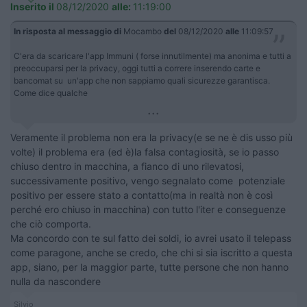
Inserito il
08/12/2020
alle:
11:19:00
In risposta al messaggio di
Mocambo
del
08/12/2020
alle
11:09:57
C'era da scaricare l'app Immuni ( forse innutilmente) ma anonima e tutti a
preoccuparsi per la privacy, oggi tutti a correre inserendo carte e
bancomat su un'app che non sappiamo quali sicurezze garantisca.
Come dice qualche
...
Veramente il problema non era la privacy(e se ne è dis usso più
volte) il problema era (ed è)la falsa contagiosità, se io passo
chiuso dentro in macchina, a fianco di uno rilevatosi,
successivamente positivo, vengo segnalato come potenziale
positivo per essere stato a contatto(ma in realtà non è così
perché ero chiuso in macchina) con tutto l'iter e conseguenze
che ciò comporta.
Ma concordo con te sul fatto dei soldi, io avrei usato il telepass
come paragone, anche se credo, che chi si sia iscritto a questa
app, siano, per la maggior parte, tutte persone che non hanno
nulla da nascondere
Silvio