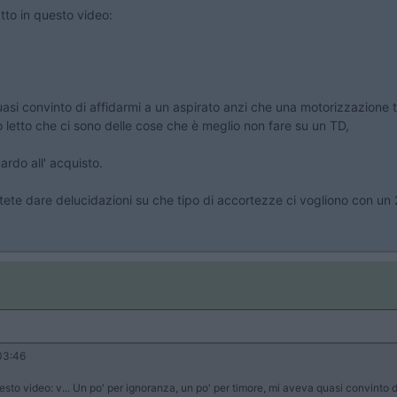
atto in questo video:
asi convinto di affidarmi a un aspirato anzi che una motorizzazione 
ho letto che ci sono delle cose che è meglio non fare su un TD,
rdo all' acquisto.
e dare delucidazioni su che tipo di accortezze ci vogliono con un
03:46
questo video: v... Un po' per ignoranza, un po' per timore, mi aveva quasi convinto