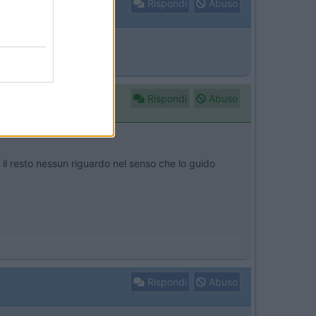
Rispondi
Abuso
 ne tanto meno un turbo.
Rispondi
Abuso
il resto nessun riguardo nel senso che lo guido
Rispondi
Abuso