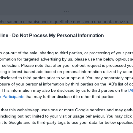
...
lli che sanno o ci capiscono, e quelli che non sanno una beata mazza.
e all'inizio dice che sono solo suoi pareri, poi continua, e chi ascol
 della pietra.
ine -
Do Not Process My Personal Information
to opt-out of the sale, sharing to third parties, or processing of your per
formation for targeted advertising by us, please use the below opt-out s
r selection. Please note that after your opt-out request is processed y
eing interest-based ads based on personal information utilized by us or
disclosed to third parties prior to your opt-out. You may separately opt-
losure of your personal information by third parties on the IAB’s list of
03:46
. This information may also be disclosed by us to third parties on the
IA
questo video: v... Un po' per ignoranza, un po' per timore, mi aveva quasi convinto
Participants
that may further disclose it to other third parties.
...
 that this website/app uses one or more Google services and may gath
including but not limited to your visit or usage behaviour. You may click 
agliandarlo quando serve con olii di buona qualità e non guidarlo come
 to Google and its third-party tags to use your data for below specifi
are la scia di olio al loro passaggio, peccato che di turbine rotte sui
ogle consent section.
he sono più sofisticate e, a causa di piccole cilindrate, costrette a d