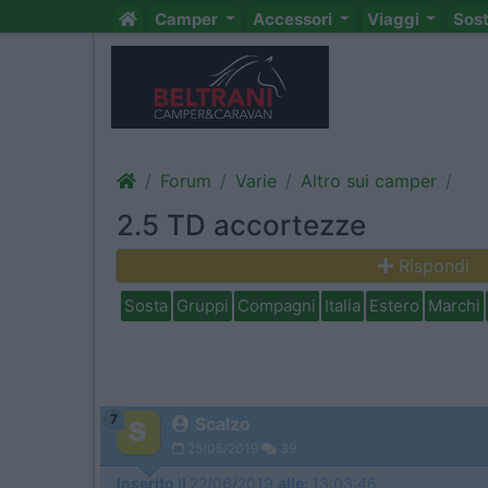
Camper
Accessori
Viaggi
Sos
Forum
Varie
Altro sui camper
2.5 TD accortezze
Rispondi
Sosta
Gruppi
Compagni
Italia
Estero
Marchi
7
Scalzo
25/05/2019
39
Inserito il
22/06/2019
alle:
13:03:46