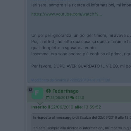
Ieri sera, sempre alla ricerca di informazioni, mi imb
https://www.youtube.com/watch?v...
Un po' per ignoranza, un po' per timore, mi aveva qu
Poi, in effetti, ho letto qualcosa su questo forum e 
quali doppiette o sgasate a vuoto.
Insomma, ora sono ancora più confuso di prima, rigua
Per favore, DOPO AVER GUARDATO IL VIDEO, mi potet
Modificato da Scalzo il 22/06/2019 alle 13:11:00
13
Federthago
22/08/2012
4240
Inserito il
22/06/2019
alle:
13:59:52
In risposta al messaggio di
Scalzo
del
22/06/2019
alle
13:
Ieri sera, sempre alla ricerca di informazioni, mi imbatto in 