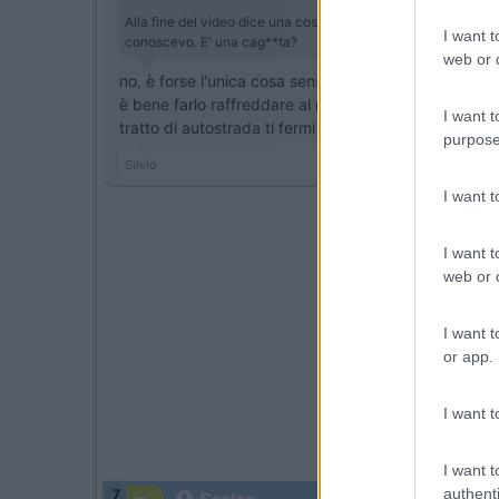
Alla fine del video dice una cosa che non sò se vera o no, c
I want t
conoscevo. E' una cag**ta?
web or d
no, è forse l'unica cosa sensata che ha detto, è sc
è bene farlo raffreddare al minimo per qualche minu
I want t
tratto di autostrada ti fermi a bere il caffè, è megli
purpose
Silvio
I want 
I want t
web or d
I want t
or app.
I want t
I want t
authenti
7
Scalzo