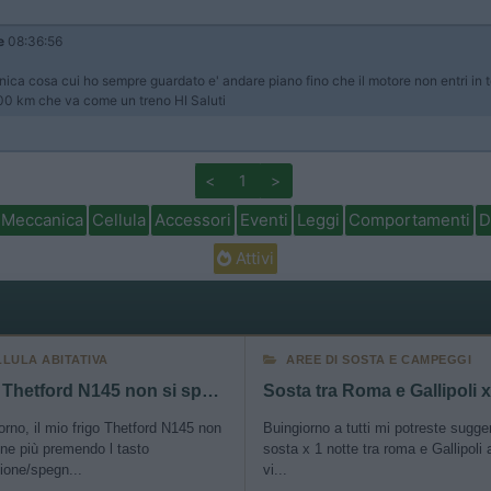
e
08:36:56
'unica cosa cui ho sempre guardato e' andare piano fino che il motore non entri in
000 km che va come un treno HI Saluti
<
1
>
Meccanica
Cellula
Accessori
Eventi
Leggi
Comportamenti
D
Attivi
LLULA ABITATIVA
AREE DI SOSTA E CAMPEGGI
Frigo Thetford N145 non si spegne
rno, il mio frigo Thetford N145 non
Buingiorno a tutti mi potreste sugger
ne più premendo l tasto
sosta x 1 notte tra roma e Gallipoli
ione/spegn...
vi...