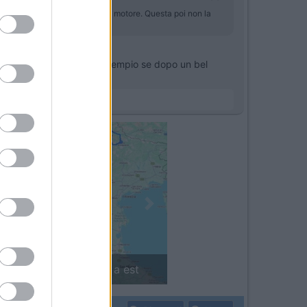
non si deve spegnere subito il motore. Questa poi non la
turbo.
re una lunga salita. ad esempio se dopo un bel
Next
ovest a est
Finlandia in camper: il piccolo sentiero