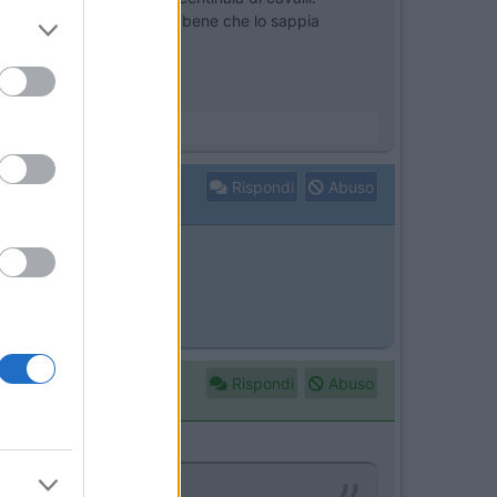
pende dall'età, e questo è bene che lo sappia
Rispondi
Abuso
.
Rispondi
Abuso