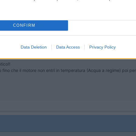
io non la sapevo questa cosa... sai mai avuto un diesel in vita mia,
CONFIRM
Data Deletion
Data Access
Privacy Policy
tico!!
fino che il motore non entri in temperatura (Acqua a regime) poi per 