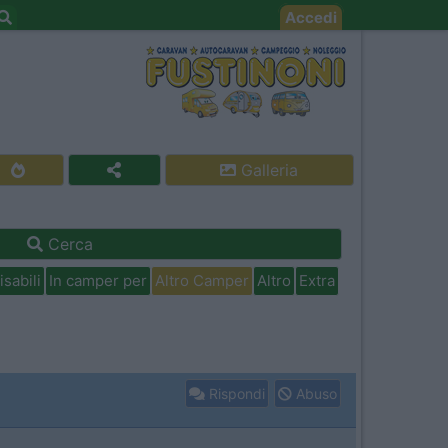
Accedi
Galleria
Cerca
isabili
In camper per
Altro Camper
Altro
Extra
Rispondi
Abuso