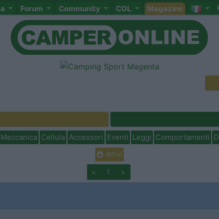
ta
Forum
Community
COL
Magazine
Meccanica
Cellula
Accessori
Eventi
Leggi
Comportamenti
D
Attivi
<
1
>