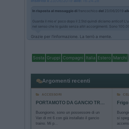
Inserito il
23/06/2019
alle:
16:24:28
In risposta al messaggio di
francochico
del
23/06/2019
all
Guarda il mio e' poco dopo il 2.5td quindi diciamo antico!! L
nel senso che lo guido senza altri accorgimenti. Sono 100.
Grazie per l'informazione. La terrò a mente.
Sosta
Gruppi
Compagni
Italia
Estero
Marchi
Argomenti recenti
ACCESSORI
CE
PORTAMOTO DA GANCIO TRAINO
Buongiorno, sono un possessore di un
Buongio
Van di mt 6 con già installato il gancio
si speg
traino. Mi p...
accens