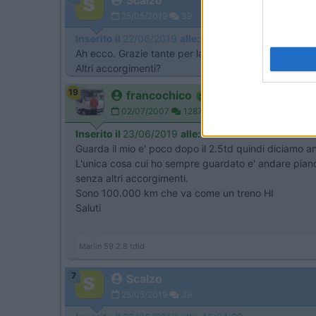
25/05/2019
39
Inserito il
22/06/2019
alle:
15:29:26
Ah ecco. Grazie tante per la conferma. Pensa mò che 
Altri accorgimenti?
19
francochico
02/07/2007
1287
Inserito il
23/06/2019
alle:
08:36:56
Guarda il mio e' poco dopo il 2.5td quindi diciamo an
L'unica cosa cui ho sempre guardato e' andare piano 
senza altri accorgimenti.
Sono 100.000 km che va come un treno HI
Saluti
Marlin 59 2.8 tdid
7
Scalzo
25/05/2019
39