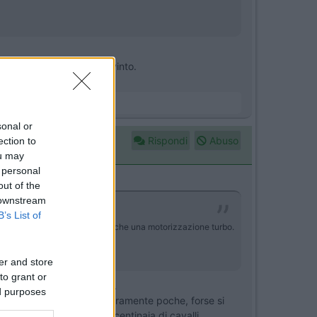
ta può anche rimanere convinto.
sonal or
Rispondi
Abuso
ection to
ou may
 personal
out of the
 downstream
B’s List of
 di affidarmi a un aspirato anzi che una motorizzazione turbo.
er and store
to grant or
 se fosse un ato da pista.
ed purposes
 mezzi vecchi ne ho viste veramente poche, forse si
are il massimo per avere centinaia di cavalli.