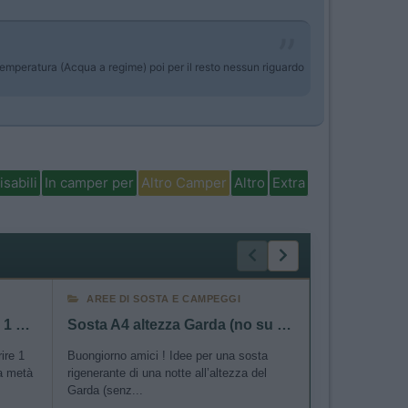
 temperatura (Acqua a regime) poi per il resto nessun riguardo
isabili
In camper per
Altro Camper
Altro
Extra
AREE DI SOSTA E CAMPEGGI
COMPAGNI D
Sosta tra Roma e Gallipoli x 1 notte
Sosta A4 altezza Garda (no su lago)
ire 1
Buongiorno amici ! Idee per una sosta
Salve a tutti! 
 a metà
rigenerante di una notte all’altezza del
riusciti ad orga
Garda (senz...
Van con...