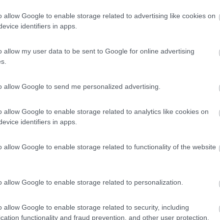
he arrivati dopo magari una salita impegnativa o comunque a motore bello caldo, 
o allow Google to enable storage related to advertising like cookies on
evice identifiers in apps.
ritto chiaramente su ogni manuale di qualunque veicolo che monta un 
to prima di spegnerlo, soprattutto dopo uno sforzo come lo può esse
o allow my user data to be sent to Google for online advertising
o non spegnerlo subito.
s.
to allow Google to send me personalized advertising.
o allow Google to enable storage related to analytics like cookies on
evice identifiers in apps.
o allow Google to enable storage related to functionality of the website
Previous
o allow Google to enable storage related to personalization.
Tour dell'Arco Alpino: da 
o allow Google to enable storage related to security, including
cation functionality and fraud prevention, and other user protection.