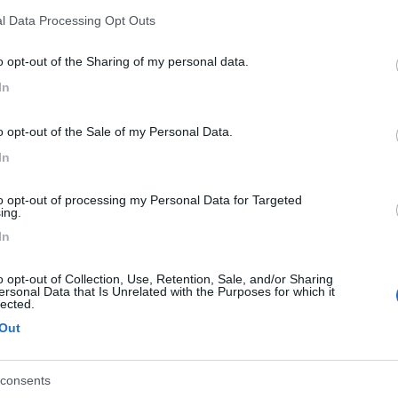
ossibilità maggiore di rotture, ma non dipende se è turbo o meno, di
l Data Processing Opt Outs
evo
o opt-out of the Sharing of my personal data.
In
o opt-out of the Sale of my Personal Data.
In
to opt-out of processing my Personal Data for Targeted
ing.
 o no,
omunque a motore bello caldo, non si deve spegnere subito il motore
In
o opt-out of Collection, Use, Retention, Sale, and/or Sharing
ersonal Data that Is Unrelated with the Purposes for which it
lected.
Out
consents
02:48