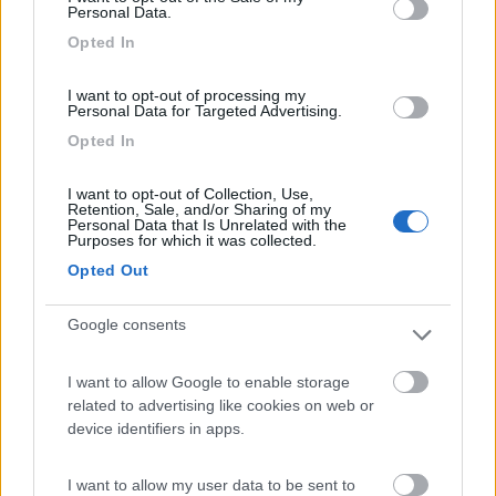
Personal Data.
Opted In
I want to opt-out of processing my
Personal Data for Targeted Advertising.
17
camperusc
Opted In
1880
Inserito il
18/04/2017
alle:
18:34:24
I want to opt-out of Collection, Use,
mi segno anche questa perchè forse dopo Como vado a Torino
Retention, Sale, and/or Sharing of my
Personal Data that Is Unrelated with the
alla Venaria Reale
Purposes for which it was collected.
14
Dash
Opted Out
8136
Google consents
Inserito il
18/04/2017
alle:
20:46:35
In risposta al messaggio di
camperusc
del
18/04/2017
alle
18:34:24
I want to allow Google to enable storage
related to advertising like cookies on web or
mi segno anche questa perchè forse dopo Como vado a Torino alla
device identifiers in apps.
Venaria Reale
I want to allow my user data to be sent to