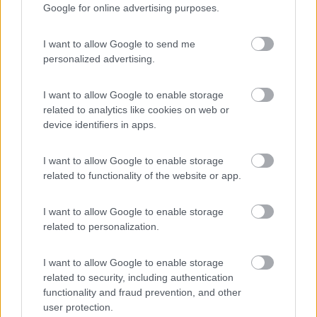
Tieni anche presente che se devi comprare tre-quattro cose del
Google for online advertising purposes.
calibro di quelle da te descritte (raccordi bombole per estero
30 €, tubo gas nuovo -il Truma- 45€ ecc.) fai presto ad arrivare
I want to allow Google to send me
a 100€. I signori di Magenta (ci samo capiti, quelli dell'uscita di
personalized advertising.
Arluno) per acquisti da 100,00€ in su fanno la spedizione gratis.
Ciao da Dash
I want to allow Google to enable storage
related to analytics like cookies on web or
17
device identifiers in apps.
camperusc
1880
I want to allow Google to enable storage
Inserito il
19/04/2017
alle:
08:56:04
related to functionality of the website or app.
si d'accordo, ma visto che vado da quelle parti non mi dispiace
fare un giro nei market (sarà meglio che ci vada con il portafogli
vuoto)
I want to allow Google to enable storage
related to personalization.
mtravel
-
I want to allow Google to enable storage
Inserito il
19/04/2017
alle:
18:15:56
related to security, including authentication
Gira Gira è a un tiro di schioppo dall'autostrada ma in quanto ad
functionality and fraud prevention, and other
accessori non è fornitissimo. Però le cose banali le hanno.
user protection.