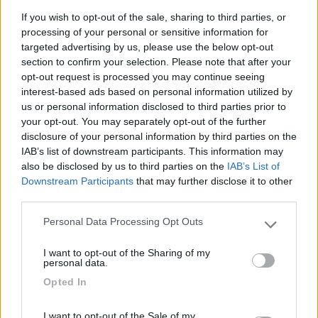
If you wish to opt-out of the sale, sharing to third parties, or
16
impiegatodel...
processing of your personal or sensitive information for
30963
targeted advertising by us, please use the below opt-out
Inserito il
18/04/2017
alle:
13:37:45
section to confirm your selection. Please note that after your
se vuoi fare una piccola deviazione, una volta arrivati a Milano (
opt-out request is processed you may continue seeing
tangenziale ovest)prendi la A4 in direzione Torino ed esci ad
interest-based ads based on personal information utilized by
Arluno, segui per Magenta e trovi il market più grande e fornito
us or personal information disclosed to third parties prior to
d' ìtalia.
your opt-out. You may separately opt-out of the further
è una piccola deviazione, ma ne vale la pena
disclosure of your personal information by third parties on the
IAB’s list of downstream participants. This information may
also be disclosed by us to third parties on the
IAB’s List of
L''erba cattiva non muore mai,
Downstream Participants
that may further disclose it to other
quella buona finisce subito....
third parties.
Personal Data Processing Opt Outs
Please note that this website/app uses one or more Google
services and may gather and store information including but
I want to opt-out of the Sharing of my
not limited to your visit or usage behaviour. You may click to
personal data.
grant or deny consent to Google and its third-party tags to
Opted In
use your data for below specified purposes in below Google
consent section.
I want to opt-out of the Sale of my