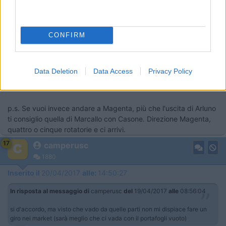
Anch'io ti consiglio Cusmai abbastanza vicino all'uscita
Cinisello/Sesto San Giovanni sulla A4.
Posto meno pretenzioso di quello galattico di Magenta ma sono
la loro "casa madre" e hanno praticamente lo stesso
CONFIRM
assortimento e prezzi.
Okkio allo svincolo Auchan, se non hai un navigatore aggiornato
rischi di perderti.
Data Deletion
Data Access
Privacy Policy
Max
p.s. Se vuoi invece andare a Magenta, più che l'uscita di Arluno
ti consiglio quella di Marcallo con Casone. Direzione Magenta,
quattro o cinque rotatorie e ci arrivi.
17
camperusc
1880
Inserito il
20/04/2017
alle:
14:50:27
In risposta al messaggio di
camperusc
del
19/04/2017
alle
08:56:04
si d'accordo, ma visto che vado da quelle parti non mi dispiace fare un
giro nei market (sarà meglio che ci vada con il portafogli vuoto)