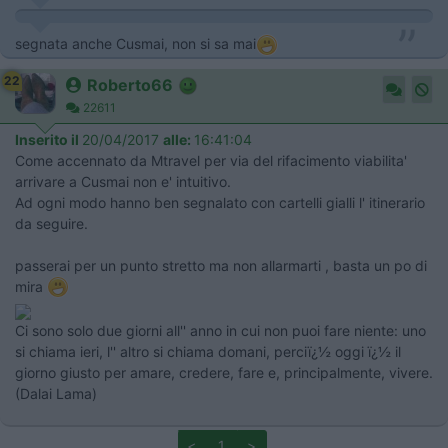
segnata anche Cusmai, non si sa mai
22
Roberto66
22611
Inserito il
20/04/2017
alle:
16:41:04
Come accennato da Mtravel per via del rifacimento viabilita'
arrivare a Cusmai non e' intuitivo.
Ad ogni modo hanno ben segnalato con cartelli gialli l' itinerario
da seguire.
passerai per un punto stretto ma non allarmarti , basta un po di
mira
Ci sono solo due giorni all'' anno in cui non puoi fare niente: uno
si chiama ieri, l'' altro si chiama domani, perciï¿½ oggi ï¿½ il
giorno giusto per amare, credere, fare e, principalmente, vivere.
(Dalai Lama)
<
1
>