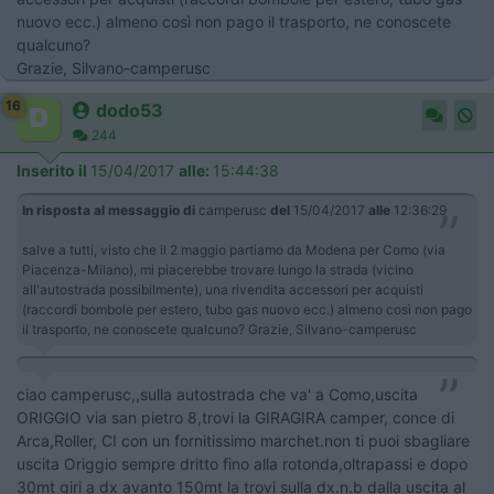
nuovo ecc.) almeno così non pago il trasporto, ne conoscete
qualcuno?
Grazie, Silvano-camperusc
16
dodo53
244
Inserito il
15/04/2017
alle:
15:44:38
In risposta al messaggio di
camperusc
del
15/04/2017
alle
12:36:29
salve a tutti, visto che il 2 maggio partiamo da Modena per Como (via
Piacenza-Milano), mi piacerebbe trovare lungo la strada (vicino
all'autostrada possibilmente), una rivendita accessori per acquisti
(raccordi bombole per estero, tubo gas nuovo ecc.) almeno così non pago
il trasporto, ne conoscete qualcuno? Grazie, Silvano-camperusc
ciao camperusc,,sulla autostrada che va' a Como,uscita
ORIGGIO via san pietro 8,trovi la GIRAGIRA camper, conce di
Arca,Roller, CI con un fornitissimo marchet.non ti puoi sbagliare
uscita Origgio sempre dritto fino alla rotonda,oltrapassi e dopo
30mt giri a dx avanto 150mt la trovi sulla dx.n.b dalla uscita al