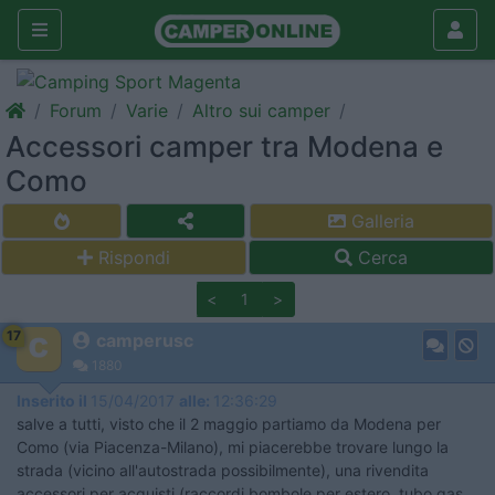
Forum
Varie
Altro sui camper
Accessori camper tra Modena e
Como
Galleria
Rispondi
Cerca
<
1
>
17
camperusc
1880
Inserito il
15/04/2017
alle:
12:36:29
salve a tutti, visto che il 2 maggio partiamo da Modena per
Como (via Piacenza-Milano), mi piacerebbe trovare lungo la
strada (vicino all'autostrada possibilmente), una rivendita
accessori per acquisti (raccordi bombole per estero, tubo gas