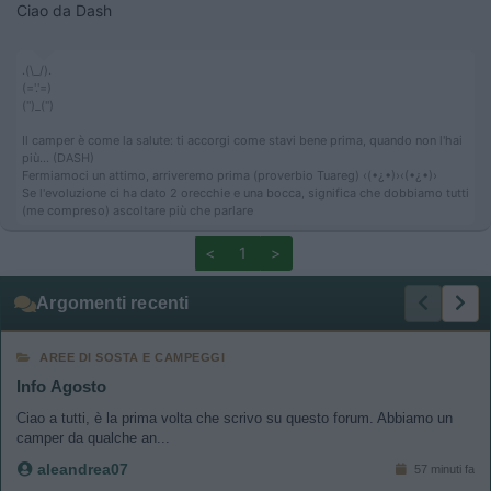
Ciao da Dash
.(\_/).
(='.'=)
('')_('')
Il camper è come la salute: ti accorgi come stavi bene prima, quando non l'hai
più... (DASH)
Fermiamoci un attimo, arriveremo prima (proverbio Tuareg) ‹(•¿•)›‹(•¿•)›
Se l'evoluzione ci ha dato 2 orecchie e una bocca, significa che dobbiamo tutti
(me compreso) ascoltare più che parlare
<
1
>
Argomenti recenti
AREE DI SOSTA E CAMPEGGI
Info Agosto
Ciao a tutti, è la prima volta che scrivo su questo forum. Abbiamo un
camper da qualche an...
aleandrea07
57 minuti fa