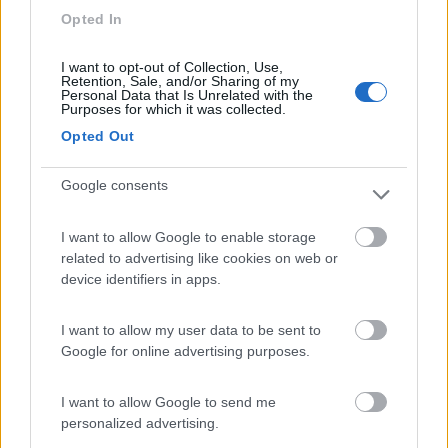
Va presa coscienza che sará questione di poco tempo, poi
Opted In
anche da noi diventerà una routine, il mio consiglio é viaggiare il
piú scarichi possibile, il camper non è un ripostiglio, ne
I want to opt-out of Collection, Use,
un’officina, e ancor meno Un alimentari, quello che non serve
Retention, Sale, and/or Sharing of my
strettamente non va portato...
Personal Data that Is Unrelated with the
Purposes for which it was collected.
Il problema non è la gente che non comprende ma la gente che giudica quello
Opted Out
che nemmeno comprende
Speedy3
Google consents
-
Inserito il
07/02/2018
alle:
13:34:30
I want to allow Google to enable storage
related to advertising like cookies on web or
In risposta al messaggio di
Grinza
del
07/02/2018
alle
13:30:20
device identifiers in apps.
La motorizzazione sa benissimo che tutti i camper sono fuori peso, come
anche la polizia (informazioni date Personalmente a me) comunque tra
I want to allow my user data to be sent to
Firenze e Bologna verso fine anno io ero in auto e spostavano i mezzi in
Google for online advertising purposes.
un’area
...
I want to allow Google to send me
personalized advertising.
"
il mio consiglio é viaggiare il piú scarichi possibile
"
E' per quello che si va in ferie...col camper, per "Ricaricarsi" !