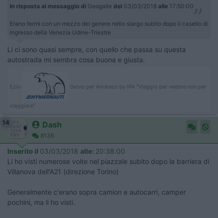
In risposta al messaggio di
Geogalle
del
03/03/2018
alle
17:50:00
Erano fermi con un mezzo del genere nello slargo subito dopo il casello di
ingresso della Venezia Udine-Triestre
Li ci sono quasi sempre, con quello che passa su questa
autostrada mi sembra cosa buona e giusta.
Ezio
Servo per Amikeco by IPA "Viaggio per vedere non per
viaggiare"
14
Dash
8136
Inserito il
03/03/2018
alle:
20:38:00
Li ho visti numerose volte nel piazzale subito dopo la barriera di
Villanova dell'A21 (direzione Torino)
Generalmente c'erano sopra camion e autocarri, camper
pochini, ma li ho visti.