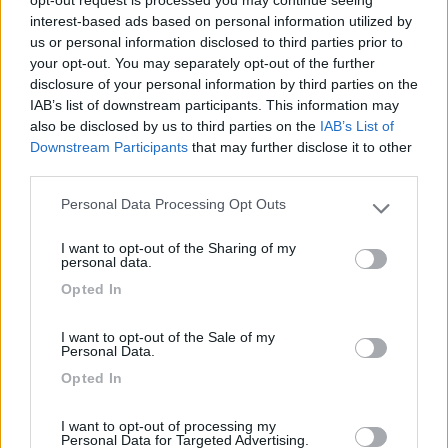
Di queste postazioni mobili se ne parla e se ne vedono sempre
interest-based ads based on personal information utilized by
di più...
us or personal information disclosed to third parties prior to
Il tempo che si accorgano dei camper "cicciotti" (ma di certo
your opt-out. You may separately opt-out of the further
già ne conoscono l'esistenza), e ci sarà da divertirsi...
disclosure of your personal information by third parties on the
IAB’s list of downstream participants. This information may
Buon dimagrimento
also be disclosed by us to third parties on the
IAB’s List of
Downstream Participants
that may further disclose it to other
Davide
third parties.
Personal Data Processing Opt Outs
Please note that this website/app uses one or more Google
Modificato da nanonet il 07/02/2018 alle 13:02:09
services and may gather and store information including but
I want to opt-out of the Sharing of my
20
Grinza
not limited to your visit or usage behaviour. You may click to
personal data.
grant or deny consent to Google and its third-party tags to
64787
Opted In
use your data for below specified purposes in below Google
Inserito il
07/02/2018
alle:
13:30:20
consent section.
La motorizzazione sa benissimo che tutti i camper sono fuori
I want to opt-out of the Sale of my
peso, come anche la polizia (informazioni date Personalmente a
Personal Data.
me) comunque tra Firenze e Bologna verso fine anno io ero in
Opted In
auto e spostavano i mezzi in un’area di parcheggio dove dentro
c’era quell’attrezzo e su un carro attrezzi un camper, forse era
I want to opt-out of processing my
guasto o forse oltre i limiti consentiti.
Personal Data for Targeted Advertising.