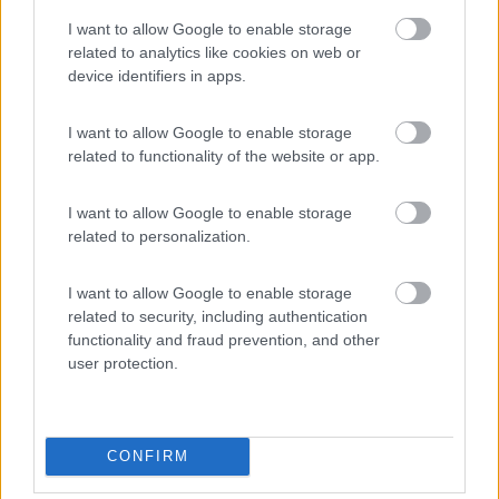
I want to allow Google to enable storage
related to analytics like cookies on web or
device identifiers in apps.
Ciao
Gianfranco
I want to allow Google to enable storage
related to functionality of the website or app.
Armando....Ciao ! ****Molta gente si monta la testa....ma se la monta male,
senza leggere le istruzioni !****
I want to allow Google to enable storage
16
Hecktor2
related to personalization.
6512
Inserito il
07/02/2018
alle:
20:41:37
I want to allow Google to enable storage
ho visto personalmente in una stazione di servizio in Svizzera ,
related to security, including authentication
hanno messo quattro bilance davanti alle ruote e hanno fatto
functionality and fraud prevention, and other
salire il camioncino , era troppo carico ad hanno chiamato un
user protection.
camion per trasbordare il carico in eccesso , presumo non
gratuitamente
in Austria fino 35 qli devi prendere la vignetta , oltre il go box ,
CONFIRM
alle volte fanno controlli , io ho un mezzo piccolo e non mi
hanno mai fermato , però