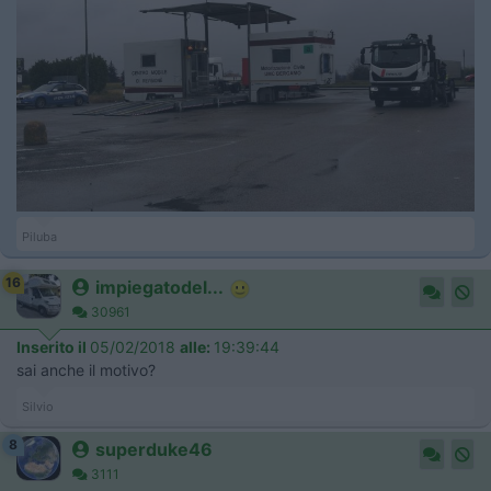
Piluba
16
impiegatodel...
30961
Inserito il
05/02/2018
alle:
19:39:44
sai anche il motivo?
Silvio
8
superduke46
3111