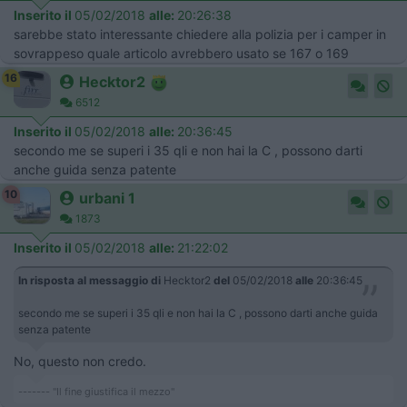
Inserito il
05/02/2018
alle:
20:26:38
sarebbe stato interessante chiedere alla polizia per i camper in
sovrappeso quale articolo avrebbero usato se 167 o 169
16
Hecktor2
6512
Inserito il
05/02/2018
alle:
20:36:45
secondo me se superi i 35 qli e non hai la C , possono darti
anche guida senza patente
10
urbani 1
1873
Inserito il
05/02/2018
alle:
21:22:02
In risposta al messaggio di
Hecktor2
del
05/02/2018
alle
20:36:45
secondo me se superi i 35 qli e non hai la C , possono darti anche guida
senza patente
No, questo non credo.
------- "Il fine giustifica il mezzo"