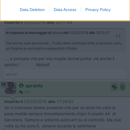
8
alpinalf
Data Deletion
Data Access
Privacy Policy
432
Inserito il
12/02/2018
alle:
20:11:44
In risposta al messaggio di
piluba
del
05/02/2018
alle
18:23:01
Ora anche sulle provinciali... Frutto della mattinata oltre a sanzioni varie,
un furgone e una motrice sequestrati. Piluba
.....e pensare che per mia moglie dovrei portar via anche il
salotto ! Alpinalf
alpinalf
14
spranto
377
Inserito il
03/03/2018
alle:
17:24:02
Se vi interessa tenete presente che per un anno ho visto la
pesa mobile sempre immediatamente dopo il casello A4 di
Savonera. Sempre e soltanto autocarri su al controllo. Ma due
volte su tre sono lì, almeno durante la settimana