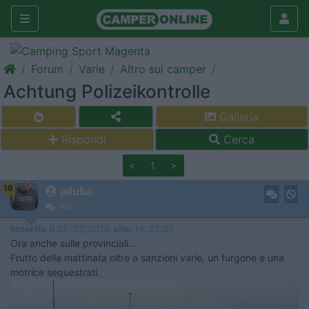
Forum
Varie
Altro sui camper
Achtung Polizeikontrolle
Galleria
Rispondi
Cerca
<
1
>
16
piluba
765
Inserito il
05/02/2018
alle:
18:23:01
Ora anche sulle provinciali...
Frutto della mattinata oltre a sanzioni varie, un furgone e una
motrice sequestrati.