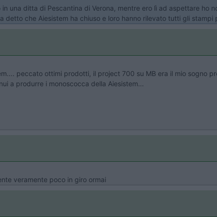
 in una ditta di Pescantina di Verona, mentre ero lì ad aspettare ho n
a detto che Aiesistem ha chiuso e loro hanno rilevato tutti gli stampi
.... peccato ottimi prodotti, il project 700 su MB era il mio sogno proi
ui a produrre i monoscocca della Aiesistem...
ente veramente poco in giro ormai