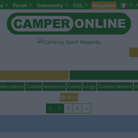
ta
Forum
Community
COL
Magazine
Meccanica
Cellula
Accessori
Eventi
Leggi
Comportamenti
D
Attivi
<
1
2
3
>