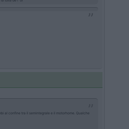
 tòlla de l''òr
mbi al confine tra il semintegrale e il motorhome. Qualche