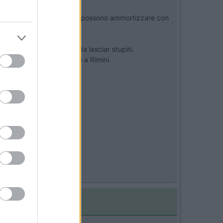
stimenti pesanti che non si possono ammortizzare con
prare.
disfazione del cliente da lasciar stupiti.
non ricordo se a Parma o a Rimini.
pettassero.