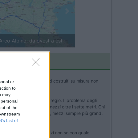
Next
in camper: il piccolo sentiero
rovare per credere! I mezzi costruiti su misura non
sonal or
ection to
ou may
di tanti altri di minore pregio. Il problema degli
 personal
a oggi il mercato vuole mezzi oltre i sette metri. Chi
out of the
quirenti e, di conseguenza, mezzi sempre più grandi.
 downstream
B’s List of
 continuare a produrre mezzi non so con quale