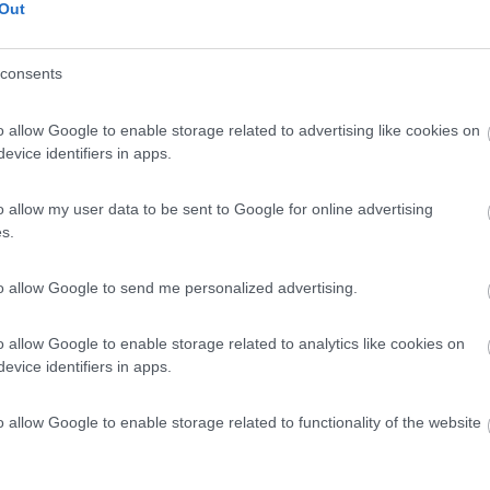
Out
cordo come si chiamasse, per l'allestimento "su misura".
a stessa scocca, un paio d'anni fa l'hanno rifatta ex-novo, sono inve
consents
 che produzioni di qualità mediocre continuino a vendere. E noi a com
gnetti, persona in qualche modo spigolosa ma talmente attento alla sod
o allow Google to enable storage related to advertising like cookies on
ai sia ad Aiesistem che a Webasto stessa. Mi diedero appuntemento, 
evice identifiers in apps.
 dire che Tognetti era già passato di persona per verificare che mi as
Webasto, sostituzione con unità nuova, pranzo pagato da loro.
o allow my user data to be sent to Google for online advertising
o.
s.
ualità del prodotto riescano a continuare.
to allow Google to send me personalized advertising.
amperintite (nel 2017 saranno trent'anni che giro in giro).
o allow Google to enable storage related to analytics like cookies on
ricomprarne uno sarebbe stato solo un AIE.
evice identifiers in apps.
o allow Google to enable storage related to functionality of the website