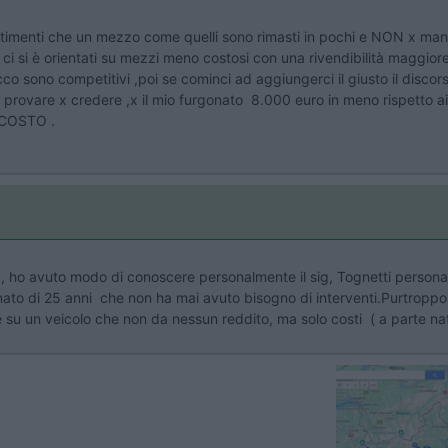
estimenti che un mezzo come quelli sono rimasti in pochi e NON x manc
ai ci si è orientati su mezzi meno costosi con una rivendibilità maggio
o sono competitivi ,poi se cominci ad aggiungerci il giusto il discor
le ( provare x credere ,x il mio furgonato 8.000 euro in meno rispetto a
L COSTO .
, ho avuto modo di conoscere personalmente il sig, Tognetti persona 
ato di 25 anni che non ha mai avuto bisogno di interventi.Purtroppo
le su un veicolo che non da nessun reddito, ma solo costi ( a parte natur