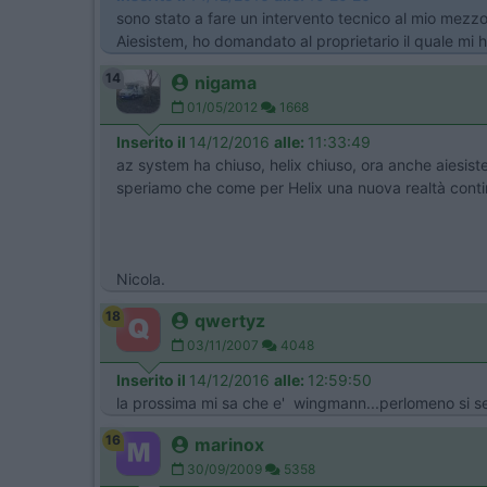
sono stato a fare un intervento tecnico al mio mezzo
Aiesistem, ho domandato al proprietario il quale mi h
14
nigama
01/05/2012
1668
Inserito il
14/12/2016
alle:
11:33:49
az system ha chiuso, helix chiuso, ora anche aiesistem
speriamo che come per Helix una nuova realtà contin
Nicola.
18
qwertyz
03/11/2007
4048
Inserito il
14/12/2016
alle:
12:59:50
la prossima mi sa che e' wingmann...perlomeno si s
16
marinox
30/09/2009
5358