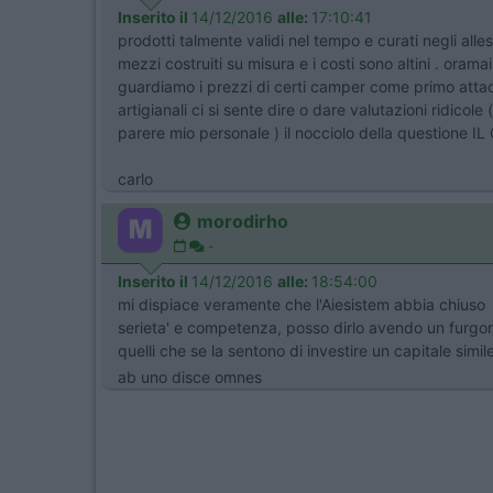
Inserito il
14/12/2016
alle:
17:10:41
prodotti talmente validi nel tempo e curati negli all
mezzi costruiti su misura e i costi sono altini . oram
guardiamo i prezzi di certi camper come primo attacc
artigianali ci si sente dire o dare valutazioni ridico
parere mio personale ) il nocciolo della questione I
carlo
morodirho
-
Inserito il
14/12/2016
alle:
18:54:00
mi dispiace veramente che l'Aiesistem abbia chiuso 
serieta' e competenza, posso dirlo avendo un furgon
quelli che se la sentono di investire un capitale simi
ab uno disce omnes