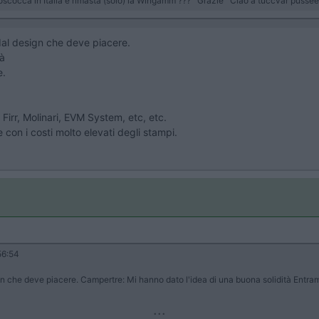
scocca in Italia è rimasta (solo) la Wingamm ??? Grazie Ciao a tüccvâr pussée la
 dal design che deve piacere.
tà
e.
Firr, Molinari, EVM System, etc, etc.
con i costi molto elevati degli stampi.
56:54
sign che deve piacere. Campertre: Mi hanno dato l'idea di una buona solidità Entra
...