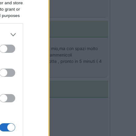
er and store
to grant or
ed purposes
costava piu o meno come il mio,ma con spazi molto
infiltrazioni, putridume e ammenicoli
are la praticita' d'uso notte , pronto in 5 minuti ( 4
archi.
o ce l'ha.