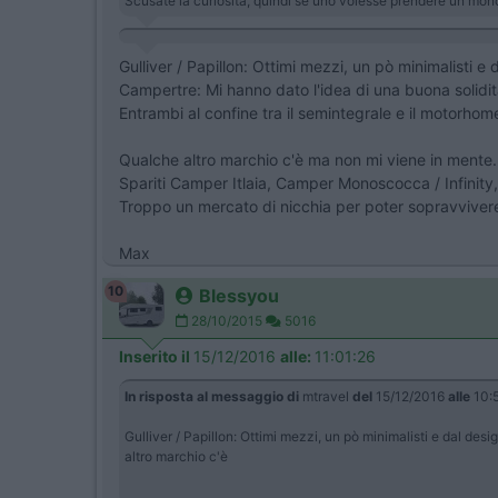
Scusate la curiosità, quindi se uno volesse prendere un mono
Gulliver / Papillon: Ottimi mezzi, un pò minimalisti e
Campertre: Mi hanno dato l'idea di una buona solidi
Entrambi al confine tra il semintegrale e il motorhom
Qualche altro marchio c'è ma non mi viene in mente.
Spariti Camper Itlaia, Camper Monoscocca / Infinity, 
Troppo un mercato di nicchia per poter sopravvivere 
Max
10
Blessyou
28/10/2015
5016
Inserito il
15/12/2016
alle:
11:01:26
In risposta al messaggio di
mtravel
del
15/12/2016
alle
10:
Gulliver / Papillon: Ottimi mezzi, un pò minimalisti e dal de
altro marchio c'è