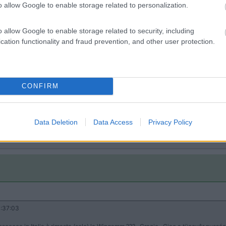
o allow Google to enable storage related to personalization.
o allow Google to enable storage related to security, including
cation functionality and fraud prevention, and other user protection.
e un monoscocca in Italia è rimasta (solo) la Wingamm ???
CONFIRM
Data Deletion
Data Access
Privacy Policy
:37:03