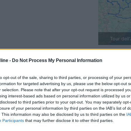
Previous
Finlandia 
ine -
Do Not Process My Personal Information
i sono felice proprietario, si vendono ad occhi chiusi, sulla parola, p
to opt-out of the sale, sharing to third parties, or processing of your per
 stessa tipologia) sono cercati come il pane.
formation for targeted advertising by us, please use the below opt-out s
r selection. Please note that after your opt-out request is processed y
camper, mediamente. Per dire, costavano molto meno di un Laika e meno 
eing interest-based ads based on personal information utilized by us or
 il prezzo ma è che sono mezzi di ridotte dimensioni, 5.50-6.20 metri m
disclosed to third parties prior to your opt-out. You may separately opt-
hi ha costruito mezzi di grandi dimensioni, ha trovato sempre più ac
losure of your personal information by third parties on the IAB’s list of
. This information may also be disclosed by us to third parties on the
IA
Participants
that may further disclose it to other third parties.
ssimo, Aiesistem ed altri allestitori di nicchia si sono associati per