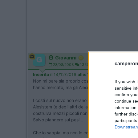
22
Giovanni
camperonl
28/08/2003
13571
Inserito il
14/12/2016
alle:
19:01:22
Non mi pare sia proprio così. I mezzi Aiesistem, di cu
If you wish 
hanno mercato, ma gli Aiesistem (come gli altri della
sensitive in
confirm you
I costi sul nuovo non erano così diversi dagli altri 
continue se
Aiesistem (e degli altri della stessa tipologia) non è
information 
costruiva mezzi piccoli non ha avuto più mercato; c
further disc
Salvo piangere sui pesi...
participants
Downstream 
Che io sappia, ma non lo confermo perché ne so pochi