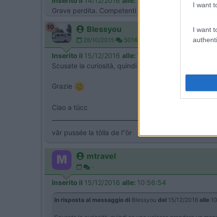
Inserito il
14/12/2016
alle:
23:05:52
I want t
Grave perdita. Competenti e seri. Vlada
10
Blessyou
I want t
authenti
28/10/2015
5016
Inserito il
15/12/2016
alle:
10:37:03
Scusate la curiosità, quindi se uno volesse prender
Grazie
Ciao a tücc
___________________________________
vâr pussée la tòlla de l''òr
mtravel
-
Inserito il
15/12/2016
alle:
10:56:54
In risposta al messaggio di
Blessyou
del
15/12/2016
alle
10