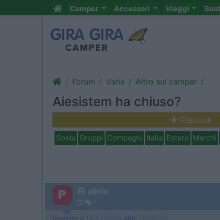
Camper
Accessori
Viaggi
Sos
Forum
Varie
Altro sui camper
Aiesistem ha chiuso?
Rispondi
Sosta
Gruppi
Compagni
Italia
Estero
Marchi
plinio
-
Inserito il
14/12/2016
alle:
10:20:20