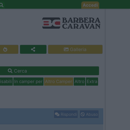
Accedi
Galleria
Cerca
isabili
In camper per
Altro Camper
Altro
Extra
Rispondi
Abuso