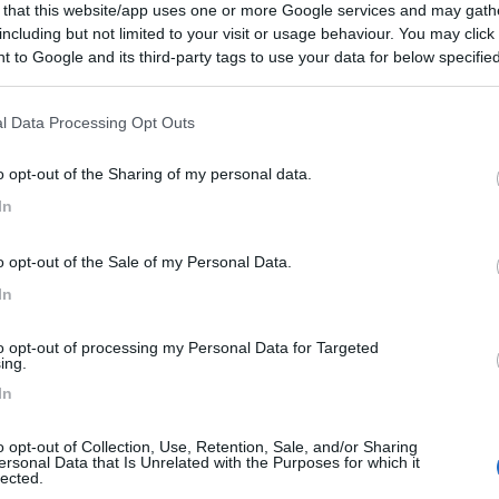
e da altri marchi più o meno noti.
 that this website/app uses one or more Google services and may gath
including but not limited to your visit or usage behaviour. You may click 
 to Google and its third-party tags to use your data for below specifi
ogle consent section.
l Data Processing Opt Outs
o opt-out of the Sharing of my personal data.
n MH di livello medio ( per fare un esempio, il magnum della elnag 
ono caduti a pezzi , mentre il mio viaggia ancora senza problemi di 
In
modo di usarlo con i due nipoti e non mi ha creato problemi senza cont
o opt-out of the Sale of my Personal Data.
In
to opt-out of processing my Personal Data for Targeted
ing.
In
 qualche anno fa tentammo di aprire il topic AIE club nella sezione m
oppo pochi. Ma tra questi, di quelli buoni, ancora leggo che qualcun
ce che la qualità non sempre paga. Purtroppo.
o opt-out of Collection, Use, Retention, Sale, and/or Sharing
ersonal Data that Is Unrelated with the Purposes for which it
lected.
 vedevano ai saloni.