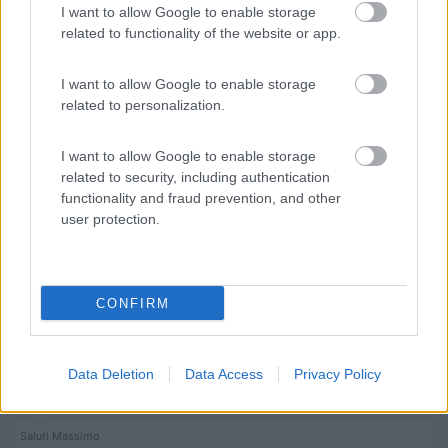
I want to allow Google to enable storage
Relativamente alla Patente C sicuramente quel mezzo con i documenti
related to functionality of the website or app.
idonei potrà essere immatricolato in Italia 35q, magari perdendo 1 pax.
Per cui se ti interessa informati.
I want to allow Google to enable storage
wow! due belle notizie! se possibile immatricolarlo in Italia pat. B
related to personalization.
posso farci un pensierino...
I want to allow Google to enable storage
Sergio
related to security, including authentication
16
functionality and fraud prevention, and other
massimo2020
user protection.
4706
Inserito il
24/02/2019
alle:
21:26:25
Scusami ma io su questo sito che utilizzo spesso, per lo stesso
modello vedo prezzi nettamente diversi
CONFIRM
https://suchen.mobile.de/fahrze...
Data Deletion
Data Access
Privacy Policy
Saluti Massimo