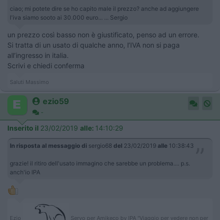
ciao; mi potete dire se ho capito male il prezzo? anche ad aggiungere
l'iva siamo sooto ai 30.000 euro... ... Sergio
un prezzo così basso non è giustificato, penso ad un errore.
Si tratta di un usato di qualche anno, l’IVA non si paga
all’ingresso in italia.
Scrivi e chiedi conferma
Saluti Massimo
ezio59
-
Inserito il
23/02/2019
alle:
14:10:29
In risposta al messaggio di
sergio68
del
23/02/2019
alle
10:38:43
grazie! il ritiro dell'usato immagino che sarebbe un problema.... p.s.
anch'io IPA
Ezio
Servo per Amikeco by IPA "Viaggio per vedere non per