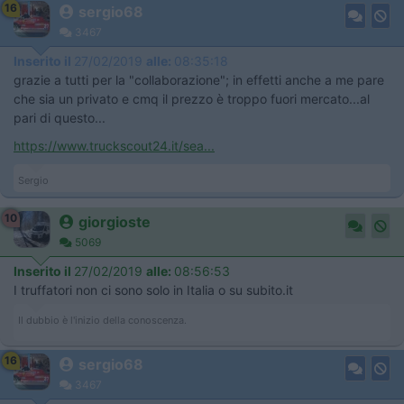
16
sergio68
3467
Inserito il
27/02/2019
alle:
08:35:18
grazie a tutti per la "collaborazione"; in effetti anche a me pare
che sia un privato e cmq il prezzo è troppo fuori mercato...al
pari di questo...
https://www.truckscout24.it/sea...
Sergio
10
giorgioste
5069
Inserito il
27/02/2019
alle:
08:56:53
I truffatori non ci sono solo in Italia o su subito.it
Il dubbio è l'inizio della conoscenza.
16
sergio68
3467