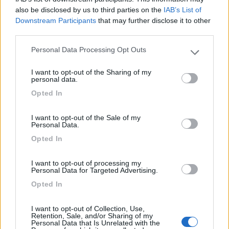
...e' da mo che si dice che i patente C(cover 3,5ton) al
also be disclosed by us to third parties on the
IAB’s List of
momento della rivendita il prezzo crolla.
Downstream Participants
that may further disclose it to other
Anche da loro( oggi 2019 ) i patentati con la B fino a 7ton sono
third parties.
in esaurimento
Personal Data Processing Opt Outs
Please note that this website/app uses one or more Google
„Passare per idiota agli occhi di un imbecille è voluttà da finissimo
services and may gather and store information including but
buongustaio.“ — Georges Courteline
I want to opt-out of the Sharing of my
not limited to your visit or usage behaviour. You may click to
personal data.
16
massimo2020
grant or deny consent to Google and its third-party tags to
Opted In
use your data for below specified purposes in below Google
4706
consent section.
Inserito il
24/02/2019
alle:
18:48:31
I want to opt-out of the Sale of my
Personal Data.
In risposta al messaggio di
sergio68
del
23/02/2019
alle
15:24:21
Opted In
scusami, ma l'iva non si deve pagare?
I want to opt-out of processing my
Per i mezzi usati, come in italia al concessionario paghi il
Personal Data for Targeted Advertising.
prezzo esposto.
Opted In
Per l’importazione, non è richiesto pagamento IVA se il mezzo è
usato da oltre 6 mesi e con oltre 6000 km.
I want to opt-out of Collection, Use,
Al contrario se importi un mezzo nuovo pagherai iva intera se
Retention, Sale, and/or Sharing of my
non l’hai pagata in Germania o la differenza se hai già pagato il
Personal Data that Is Unrelated with the