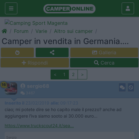
Forum
Varie
Altro sui camper
Camper in vendita in Germania....
Galleria
Rispondi
Cerca
<
1
2
>
16
sergio68
3467
Inserito il
23/02/2019
alle:
09:17:23
ciao; mi potete dire se ho capito male il prezzo? anche ad
aggiungere l'iva siamo sooto ai 30.000 euro...
https://www.truckscout24.it/sea...
Sergio