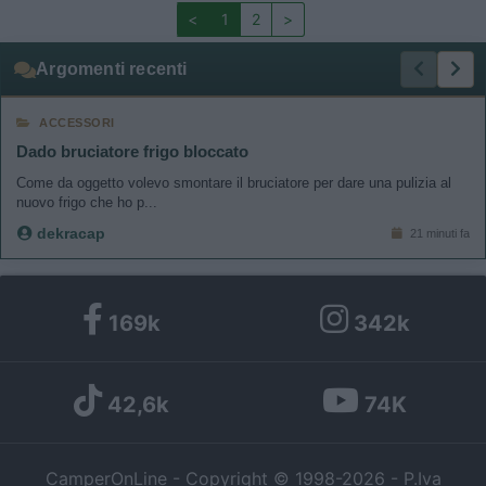
<
1
2
>
Argomenti recenti
ACCESSORI
Dado bruciatore frigo bloccato
Come da oggetto volevo smontare il bruciatore per dare una pulizia al
nuovo frigo che ho p...
dekracap
21 minuti fa
169k
342k
42,6k
74K
CamperOnLine - Copyright © 1998-2026 - P.Iva