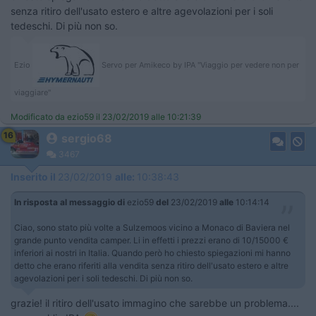
senza ritiro dell'usato estero e altre agevolazioni per i soli
tedeschi. Di più non so.
Ezio
Servo per Amikeco by IPA "Viaggio per vedere non per
viaggiare"
Modificato da ezio59 il 23/02/2019 alle 10:21:39
16
sergio68
3467
Inserito il
23/02/2019
alle:
10:38:43
In risposta al messaggio di
ezio59
del
23/02/2019
alle
10:14:14
Ciao, sono stato più volte a Sulzemoos vicino a Monaco di Baviera nel
grande punto vendita camper. Li in effetti i prezzi erano di 10/15000 €
inferiori ai nostri in Italia. Quando però ho chiesto spiegazioni mi hanno
detto che erano riferiti alla vendita senza ritiro dell'usato estero e altre
agevolazioni per i soli tedeschi. Di più non so.
grazie! il ritiro dell'usato immagino che sarebbe un problema....