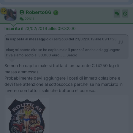
22
Roberto66
22611
Inserito il
23/02/2019
alle:
09:32:00
In risposta al messaggio di
sergio68
del
23/02/2019
alle
09:17:23
ciao; mi potete dire se ho capito male il prezzo? anche ad aggiungere
l'iva siamo sooto ai 30.000 euro... ... Sergio
Se non ho capito male si tratta di un patente C (4250 kg di
massa ammessa).
Probabilmente devi aggiungere i costi di immatricolazione e
devi fare attenzione al sottoscocca perche’ se ha marciato in
inverno con tutto il sale che buttano e’ corroso...