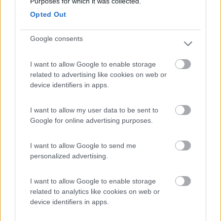
Purposes for which it was collected.
19%.
Opted Out
Saluti Massimo
Google consents
16
massimo2020
4706
I want to allow Google to enable storage
related to advertising like cookies on web or
Inserito il
24/02/2019
alle:
18:52:10
device identifiers in apps.
Relativamente alla Patente C sicuramente quel mezzo con i
documenti idonei potrà essere immatricolato in Italia 35q,
magari perdendo 1 pax.
I want to allow my user data to be sent to
Per cui se ti interessa informati.
Google for online advertising purposes.
I want to allow Google to send me
Saluti Massimo
personalized advertising.
16
sergio68
3467
I want to allow Google to enable storage
Inserito il
24/02/2019
alle:
19:00:56
related to analytics like cookies on web or
device identifiers in apps.
In risposta al messaggio di
massimoconhymer
del
24/02/2019
alle
18:52:10