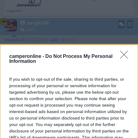
viaggiare"
16
sergio68
3467
Inserito il
23/02/2019
alle:
15:24:21
In risposta al messaggio di
massimoconhymer
del
23/02/2019
alle
camperonline -
Do Not Process My Personal
13:24:49
Information
un prezzo così basso non è giustificato, penso ad un errore. Si tratta di un
usato di qualche anno, l’IVA non si paga all’ingresso in italia. Scrivi e
chiedi conferma
If you wish to opt-out of the sale, sharing to third parties, or
processing of your personal or sensitive information for
scusami, ma l'iva non si deve pagare?
targeted advertising by us, please use the below opt-out
section to confirm your selection. Please note that after your
opt-out request is processed you may continue seeing
Sergio
interest-based ads based on personal information utilized by
us or personal information disclosed to third parties prior to
17
salito
your opt-out. You may separately opt-out of the further
29162
disclosure of your personal information by third parties on the
Inserito il
23/02/2019
alle:
23:01:02
IAB’s list of downstream participants. This information may