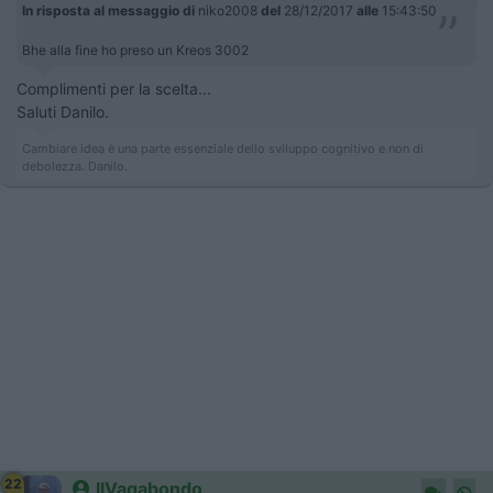
In risposta al messaggio di
niko2008
del
28/12/2017
alle
15:43:50
Bhe alla fine ho preso un Kreos 3002
Complimenti per la scelta...
Saluti Danilo.
Cambiare idea è una parte essenziale dello sviluppo cognitivo e non di
debolezza. Danilo.
22
IlVagabondo