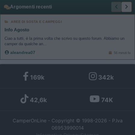
Argomenti recenti
AREE DI SOSTA E CAMPEGGI
Info Agosto
Ciao a tutti, è la prima volta che scrivo su questo forum. Abbiamo un
camper da qualche an...
aleandrea07
56 minuti fa
169k
342k
42,6k
74K
CamperOnLine - Copyright © 1998-2026 - P.Iva
06953990014