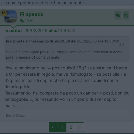
a come poter prendere c1 come patente
16
speedo
1029
Inserito il
26/02/2018
alle:
21:44:52
In risposta al messaggio di
niko2008
del
26/02/2018
alle
19:30:59
So che è omologato per 4....purtroppo sono invece interessato a come
poter prendere c1 come patente
cioè, è omologato per 4 posti quindi 35q? se così mica ti basta
la C1 per essere in regola, ma va riomologato - se possibile - a
42q. ma mi par di capire che ha più di 7 anni, quindi non è
riomologabile.
Riassumendo: hai comprato da poco un camper 4 posti, non più
omologabile 5, pur essendo voi in 5? spero di aver capito
male....
Edo & Manu
<
1
2
>