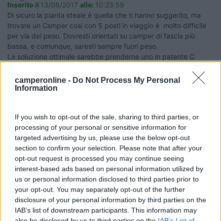
Inserito il
13/08/2017
alle:
10:23:59
Di sicuro la pianta ideale è quella che ti hanno suggerito, ma
trovare un Csmper cosi con 5 posti in viaggio è molto difficile
per via del peso. Dovresti orientati su camper di fascia più
bassa, e comunque, saresti sempre fuori peso.
La soluzione ottimale sarebbe prenderne uno in patente C
Silvio
camperonline -
Do Not Process My Personal
Information
20
Grinza
64787
If you wish to opt-out of the sale, sharing to third parties, or
Inserito il
13/08/2017
alle:
11:29:58
processing of your personal or sensitive information for
targeted advertising by us, please use the below opt-out
section to confirm your selection. Please note that after your
opt-out request is processed you may continue seeing
interest-based ads based on personal information utilized by
us or personal information disclosed to third parties prior to
your opt-out. You may separately opt-out of the further
disclosure of your personal information by third parties on the
IAB’s list of downstream participants. This information may
Il problema non è la gente che non comprende ma la gente che giudica quello
also be disclosed by us to third parties on the
IAB’s List of