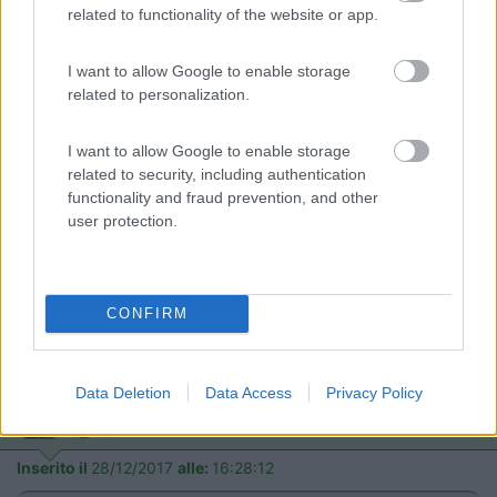
related to functionality of the website or app.
Inserito il
28/12/2017
alle:
15:43:50
Bhe alla fine ho preso un Kreos 3002
I want to allow Google to enable storage
20
Grinza
related to personalization.
64787
Inserito il
28/12/2017
alle:
16:01:38
I want to allow Google to enable storage
related to security, including authentication
In risposta al messaggio di
niko2008
del
28/12/2017
alle
15:43:50
functionality and fraud prevention, and other
user protection.
Bhe alla fine ho preso un Kreos 3002
Perfetto, ottima scelta, non caricarlo troppo perchè sei in la con
i pesi, mettici il minimo indispensabile, il camper non é un
ripostiglio
CONFIRM
Il problema non è la gente che non comprende ma la gente che giudica quello
che nemmeno comprende
Data Deletion
Data Access
Privacy Policy
16
damasi
2392
Inserito il
28/12/2017
alle:
16:28:12