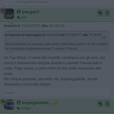
------- "Il fine giustifica il mezzo"
10
paegas3
668
Inserito il
13/08/2017
alle:
00:42:40
In risposta al messaggio di
niko2008
del
12/08/2017
alle
18:38:40
Vorrei prendere un camper usato della mobilvetta siamo in 5 che modello
mi consigliate di prendere come 1° camper? Grazie
Un Top Driver: il nome del modello cambiava con gli anni, ma
cerca il mansardato doppia dinette e castello trasversale in
coda. Frigo basso, e sette metri di aria dalla mansarda alla
coda.
Per cinque persone, secondo me, impareggiabile, anche
d'inverno o col brutto tempo
Davide
16
impiegatodel...
30960