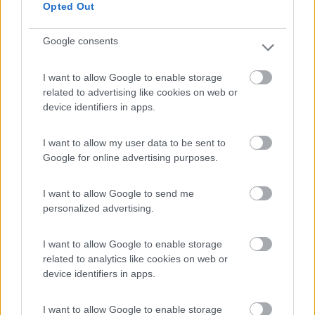
Opted Out
In 5 d'accordo sul mansardato. E d'accordo sulla pianta di Grinza. Il
problema che Mobilvetta non la fa. Nel catalogo 2017 c'è l'M74 con
Google consents
matrimoniale trasversale in coda; l'M76 con singoli gemelli e l'M79 con
matrimoniale
...
I want to allow Google to enable storage
related to advertising like cookies on web or
Hai altre marche da prendere in considerazione per quella
device identifiers in apps.
pianta ? Grazie
I want to allow my user data to be sent to
18
niko2008
Google for online advertising purposes.
13
Inserito il
15/08/2017
alle:
01:16:21
I want to allow Google to send me
personalized advertising.
In risposta al messaggio di
marob
del
12/08/2017
alle
20:08:22
Budget?
I want to allow Google to enable storage
related to analytics like cookies on web or
35000 max
device identifiers in apps.
18
niko2008
13
I want to allow Google to enable storage