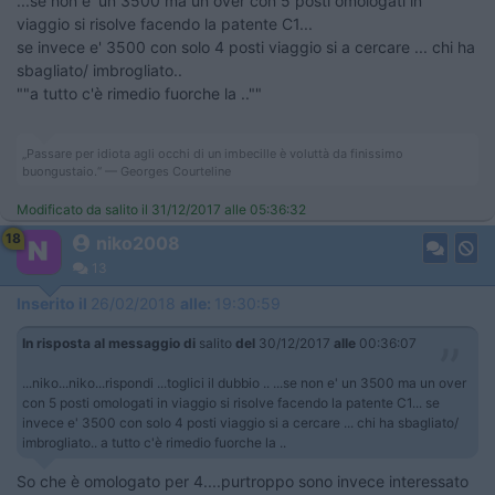
...se non e' un 3500 ma un over con 5 posti omologati in
viaggio si risolve facendo la patente C1...
se invece e' 3500 con solo 4 posti viaggio si a cercare ... chi ha
sbagliato/ imbrogliato..
""a tutto c'è rimedio fuorche la ..""
„Passare per idiota agli occhi di un imbecille è voluttà da finissimo
buongustaio.“ — Georges Courteline
Modificato da salito il 31/12/2017 alle 05:36:32
18
niko2008
13
Inserito il
26/02/2018
alle:
19:30:59
In risposta al messaggio di
salito
del
30/12/2017
alle
00:36:07
...niko...niko...rispondi ...toglici il dubbio .. ...se non e' un 3500 ma un over
con 5 posti omologati in viaggio si risolve facendo la patente C1... se
invece e' 3500 con solo 4 posti viaggio si a cercare ... chi ha sbagliato/
imbrogliato.. a tutto c'è rimedio fuorche la ..
So che è omologato per 4....purtroppo sono invece interessato