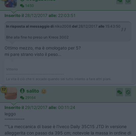
1450
Inserito il
28/12/2017
alle:
22:03:51
In risposta al messaggio di
niko2008
del
28/12/2017
alle
15:43:50
Bhe alla fine ho preso un Kreos 3002
Ottimo mezzo, ma è omologato per 5?
mi pare strano visto il peso...
Vittorio
--------------------------------------
La vita è ciò che ti accade quando sei tutto intento a fare altri piani.
17
salito
29164
Inserito il
29/12/2017
alle:
00:11:24
leggo
"""""""""""
""La meccanica di base è l’Iveco Daily 35C15 JTD in versione
alleggerita con passo da 395 cm; notevole la massa in ordine di