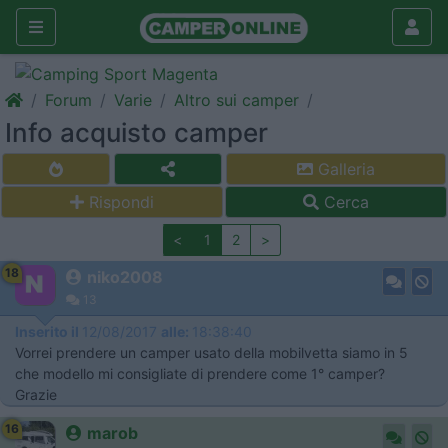
Forum
Varie
Altro sui camper
Info acquisto camper
Galleria
Rispondi
Cerca
<
1
2
>
18
niko2008
13
Inserito il
12/08/2017
alle:
18:38:40
Vorrei prendere un camper usato della mobilvetta siamo in 5
che modello mi consigliate di prendere come 1° camper?
Grazie
16
marob