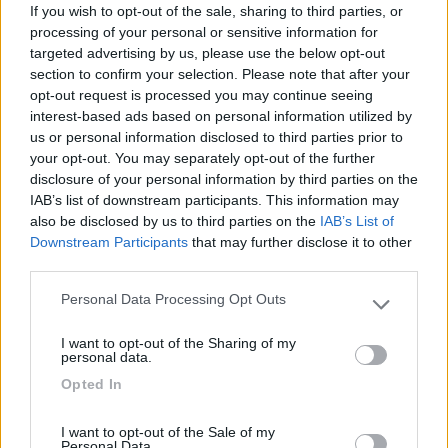
10
If you wish to opt-out of the sale, sharing to third parties, or
Blessyou
processing of your personal or sensitive information for
5016
targeted advertising by us, please use the below opt-out
Inserito il
04/09/2018
alle:
15:04:21
section to confirm your selection. Please note that after your
Scusate la domanda:
opt-out request is processed you may continue seeing
la museruola per i cani è stata introdotta quest’anno oppure c’è
interest-based ads based on personal information utilized by
sempre stata ??
us or personal information disclosed to third parties prior to
Grazie
your opt-out. You may separately opt-out of the further
disclosure of your personal information by third parties on the
Ciao a tücc
IAB’s list of downstream participants. This information may
___________________________________
also be disclosed by us to third parties on the
IAB’s List of
vâr pussée la tòlla de l'òr
Downstream Participants
that may further disclose it to other
third parties.
19
ecostar
Personal Data Processing Opt Outs
37392
Please note that this website/app uses one or more Google
services and may gather and store information including but
Inserito il
04/09/2018
alle:
15:28:09
I want to opt-out of the Sharing of my
not limited to your visit or usage behaviour. You may click to
personal data.
In risposta al messaggio di
Bobulz
del
04/09/2018
alle
13:32:59
grant or deny consent to Google and its third-party tags to
Opted In
use your data for below specified purposes in below Google
Ciao Ecostar, in merito i piazzali per sostare e pernottare mi dici se
consent section.
intendi quelli enormi nella zona Ingresso Ovest? Sto guardando Maps
I want to opt-out of the Sale of my
assieme alla cartina della Fiera di Parma (...cosi mi semplifico la vita )
Personal Data.