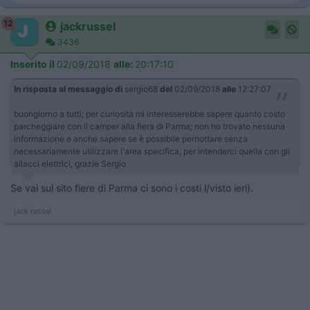
12
jackrussel
3436
Inserito il
02/09/2018
alle:
20:17:10
In risposta al messaggio di
sergio68
del
02/09/2018
alle
12:27:07
buongiorno a tutti; per curiosità mi interesserebbe sapere quanto costo
parcheggiare con il camper alla fiera di Parma; non ho trovato nessuna
informazione e anche sapere se è possibile pernottare senza
necessariamente utilizzare l'area specifica, per intenderci quella con gli
allacci elettrici, grazie Sergio
Se vai sul sito fiere di Parma ci sono i costi l/visto ieri).
jack russel