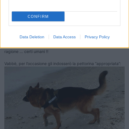
5016
Inserito il
04/09/2018
alle:
15:45:22
CONFIRM
In risposta al messaggio di
ecostar
del
04/09/2018
alle
15:31:45
hanno introdotto la museruola per umani mario
Data Deletion
Data Access
Privacy Policy
Hahahahhahahhahahhhahahahhah
Hai perfettamente
ragione … certi umani !!
Vabbè, per l’occasione gli indosserò la pettorina “appropriata”: