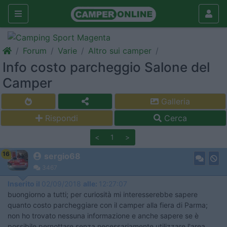
Forum
Varie
Altro sui camper
Info costo parcheggio Salone del
Camper
Galleria
Rispondi
Cerca
<
1
>
16
sergio68
3467
Inserito il
02/09/2018
alle:
12:27:07
buongiorno a tutti; per curiosità mi interesserebbe sapere
quanto costo parcheggiare con il camper alla fiera di Parma;
non ho trovato nessuna informazione e anche sapere se è
possibile pernottare senza necessariamente utilizzare l'area