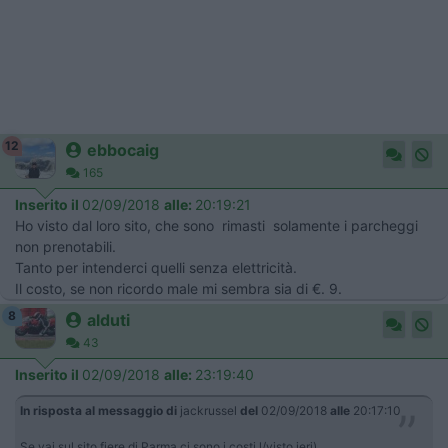
12
ebbocaig
165
Inserito il
02/09/2018
alle:
20:19:21
Ho visto dal loro sito, che sono rimasti solamente i parcheggi
non prenotabili.
Tanto per intenderci quelli senza elettricità.
Il costo, se non ricordo male mi sembra sia di €. 9.
8
alduti
43
Inserito il
02/09/2018
alle:
23:19:40
In risposta al messaggio di
jackrussel
del
02/09/2018
alle
20:17:10
Se vai sul sito fiere di Parma ci sono i costi l/visto ieri).