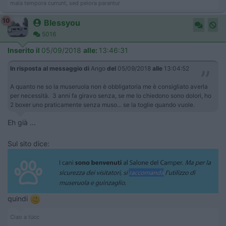
mala tempora currunt, sed peiora parantur
10
Blessyou
5016
Inserito il
05/09/2018
alle:
13:46:31
In risposta al messaggio di
Ango
del
05/09/2018
alle
13:04:52
A quanto ne so la museruola non è obbligatoria me è consigliato averla
per necessità. 3 anni fa giravo senza, se me lo chiedono sono dolori, ho
2 boxer uno praticamente senza muso... se la toglie quando vuole.
Eh già ...
Sul sito dice:
quindi
Ciao a tücc
___________________________________