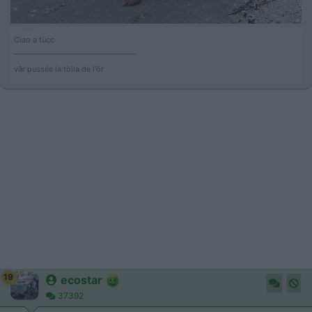
Ciao a tücc
___________________________________
vâr pussée la tòlla de l'òr
19
ecostar
37392