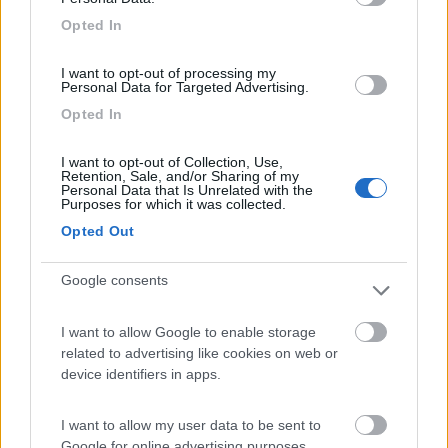
Penso di venire con il camper e mio figlio di 5 anni, vorrei evitare
Opted In
complicazioni...
non farti paranoie perchè in qualsiasi orario arriverai un posto
I want to opt-out of processing my
sostalo troverai
Personal Data for Targeted Advertising.
Opted In
mario
Mario
I want to opt-out of Collection, Use,
Retention, Sale, and/or Sharing of my
Personal Data that Is Unrelated with the
19
ecostar
Purposes for which it was collected.
37392
Opted Out
Inserito il
04/09/2018
alle:
15:31:45
Google consents
In risposta al messaggio di
Blessyou
del
04/09/2018
alle
15:04:21
Scusate la domanda: la museruola per i cani è stata introdotta quest’anno
I want to allow Google to enable storage
oppure c’è sempre stata ?? Grazie
related to advertising like cookies on web or
device identifiers in apps.
hanno introdotto la museruola per umani
mario
I want to allow my user data to be sent to
Google for online advertising purposes.