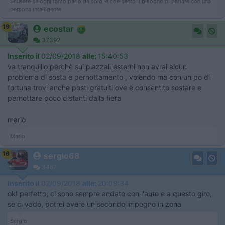
Scusate se ogni tanto parlo da solo, è che sento il bisogno di parlare con una
persona intelligente
19
ecostar
37392
Inserito il
02/09/2018
alle:
15:40:53
va tranquillo perchè sui piazzali esterni non avrai alcun
problema di sosta e pernottamento , volendo ma con un po di
fortuna trovi anche posti gratuiti ove è consentito sostare e
pernottare poco distanti dalla fiera
mario
Mario
16
sergio68
3467
Inserito il
02/09/2018
alle:
20:09:34
ok! perfetto; ci sono sempre andato con l'auto e a questo giro,
se ci vado, potrei avere un secondo impegno in zona
Sergio