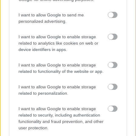
Mario
19
ecostar
I want to allow Google to send me
personalized advertising.
37392
Inserito il
04/09/2018
alle:
15:42:16
I want to allow Google to enable storage
In risposta al messaggio di
alduti
del
03/09/2018
alle
22:45:33
related to analytics like cookies on web or
device identifiers in apps.
ciao Mario...si infatti mi sembrava strano, infatti dove lo avevo letto ora
non c'è più...quindi tutto ok. Vado per la fiera, ma vorrei sostare in un
agriturismo con piazzole e servizi con docce oltre che provare le bontà
I want to allow Google to enable storage
della zona…..tu sai darmi qualche dritta? mandi
related to functionality of the website or app.
purtroppo non sono in grado di sgnalarti qualche valido
agriturismo in zona ben organizzato di buona forchetta e buon
I want to allow Google to enable storage
bicchiere ma sicuramente qualche camperista parmense saprà
related to personalization.
indirizzarti al meglio
I want to allow Google to enable storage
mario
related to security, including authentication
functionality and fraud prevention, and other
Mario
user protection.
10
Blessyou