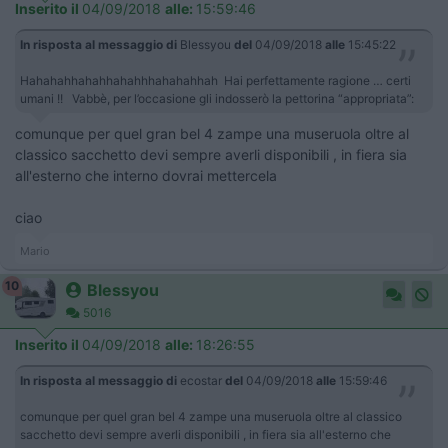
Inserito il
04/09/2018
alle:
15:59:46
In risposta al messaggio di
Blessyou
del
04/09/2018
alle
15:45:22
Hahahahhahahhahahhhahahahhah Hai perfettamente ragione … certi
umani !! Vabbè, per l’occasione gli indosserò la pettorina “appropriata”:
comunque per quel gran bel 4 zampe una museruola oltre al
classico sacchetto devi sempre averli disponibili , in fiera sia
all'esterno che interno dovrai mettercela
ciao
Mario
10
Blessyou
5016
Inserito il
04/09/2018
alle:
18:26:55
In risposta al messaggio di
ecostar
del
04/09/2018
alle
15:59:46
comunque per quel gran bel 4 zampe una museruola oltre al classico
sacchetto devi sempre averli disponibili , in fiera sia all'esterno che