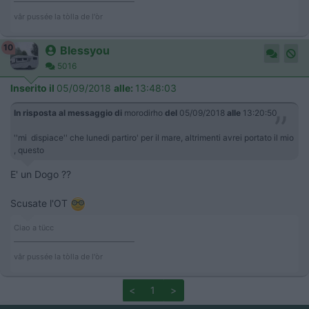
vâr pussée la tòlla de l'òr
10
Blessyou
5016
Inserito il
05/09/2018
alle:
13:48:03
In risposta al messaggio di
morodirho
del
05/09/2018
alle
13:20:50
''mi dispiace'' che lunedi partiro' per il mare, altrimenti avrei portato il mio
, questo
E' un Dogo ??
Scusate l'OT
Ciao a tücc
___________________________________
vâr pussée la tòlla de l'òr
<
1
>