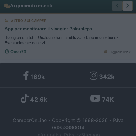
Argomenti recenti
ALTRO SUI CAMPER
App per monitorare il viaggio: Polarsteps
Buongiorno a tutti. Qualcuno ha mai utilizzato l'app in questione?
Eventualmente cone vi...
Omar73
Oggi alle 09:38
169k
342k
42,6k
74K
CamperOnLine - Copyright © 1998-2026 - P.Iva
06953990014
Informativa Privacy
Sitemap