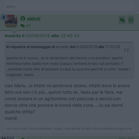
Mario
8
alduti
43
Inserito il
03/09/2018
alle:
22:45:33
In risposta al messaggio di
ecostar
del
03/09/2018
alle
17:55:29
questa mi è nuova , se le dimensioni del mezzo con portabici aperto
rientrano nello stallo non vedo coasa c'entrano le bici sul portabici ?
, sarebbe come dire di lasciare a casa la suocera perchè a volte rompe i
cogliotes mario
ciao Mario...si infatti mi sembrava strano, infatti dove lo avevo
letto ora non c'è più...quindi tutto ok. Vado per la fiera, ma
vorrei sostare in un agriturismo con piazzole e servizi con
docce oltre che provare le bontà della zona…..tu sai darmi
qualche dritta?
mandi
non solo cielo dove mettere i sogni, ma anche asfalto dove mettere le gomme