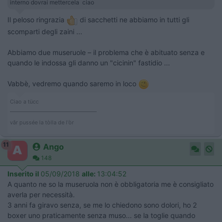
interno dovrai mettercela ciao
Il peloso ringrazia
di sacchetti ne abbiamo in tutti gli
scomparti degli zaini ...
Abbiamo due museruole – il problema che è abituato senza e
quando le indossa gli danno un "cicinin" fastidio ...
Vabbè, vedremo quando saremo in loco
Ciao a tücc
___________________________________
vâr pussée la tòlla de l'òr
11
Ango
148
Inserito il
05/09/2018
alle:
13:04:52
A quanto ne so la museruola non è obbligatoria me è consigliato
averla per necessità.
3 anni fa giravo senza, se me lo chiedono sono dolori, ho 2
boxer uno praticamente senza muso... se la toglie quando