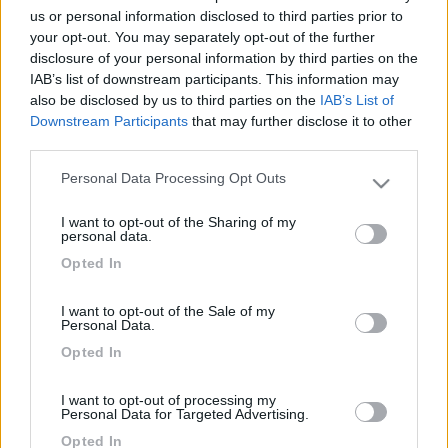
senso longitudinale .... mi date notizie su comodità ed eventuali
us or personal information disclosed to third parties prior to
difetti?grazie lia
your opt-out. You may separately opt-out of the further
disclosure of your personal information by third parties on the
oliverino
IAB’s list of downstream participants. This information may
-
also be disclosed by us to third parties on the
IAB’s List of
Downstream Participants
that may further disclose it to other
Inserito il
26/08/2006
alle:
21:58:31
third parties.
Ho avuto tutti i tipi di camper: mansardato Laika, semintegrale
Laika e Wingamm motorhome Hymer il migliore ovvero il piu'
Personal Data Processing Opt Outs
comodo e' il mansardato del Laika, il peggiore e' proprio quello
Please note that this website/app uses one or more Google
che cerchi tu. Qualche anno fa avevo il semintegrale del Laika
services and may gather and store information including but
I want to opt-out of the Sharing of my
7R 6mt di lunghezza con letto longitudinale in fondo: l'ho
not limited to your visit or usage behaviour. You may click to
personal data.
venduto appena ho potuto perche' toccavo con i piedi la
grant or deny consent to Google and its third-party tags to
Opted In
dinette eppure non sono alto 1,75, non si respirava ed il gavone
use your data for below specified purposes in below Google
sotto lo stesso letto veramente scomodo. Attualmente ho un
consent section.
I want to opt-out of the Sale of my
Wingamm con letto logitudinale e basculante ma mai comodo
Personal Data.
come quello del Laika mansardato. Ti consiglio di prenderlo a
Opted In
noleggio perche' solo cosi' ti puoi rendere conto. Saluti Walter
<
1
>
I want to opt-out of processing my
Personal Data for Targeted Advertising.
Argomenti recenti
Opted In