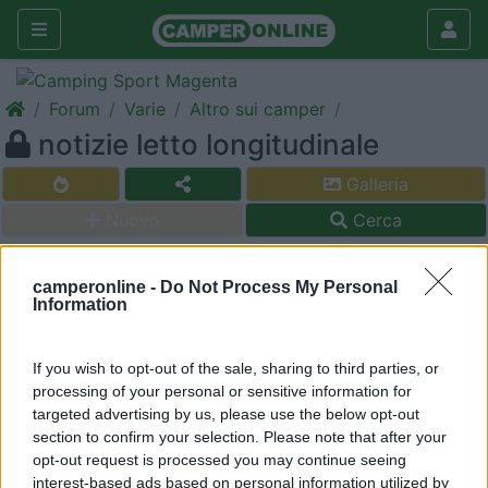
Forum
Varie
Altro sui camper
notizie letto longitudinale
Galleria
Nuovo
Cerca
<
1
>
camperonline -
Do Not Process My Personal
20
Lei2003
Information
2397
Inserito il
26/08/2006
alle:
19:42:13
If you wish to opt-out of the sale, sharing to third parties, or
qualcuno di voi ha il camper tipo ribassato con il letto messo in
processing of your personal or sensitive information for
fondo longitudinale ? come si dorme senza il pezzetto
targeted advertising by us, please use the below opt-out
d'angolo? noi abbiamo un mansardato classico ma siamo tentati
section to confirm your selection. Please note that after your
da un eventuale cambiamento per uno ribassato sui 6mt
opt-out request is processed you may continue seeing
massimo, così con queste caratteristiche il letto è messo in
interest-based ads based on personal information utilized by