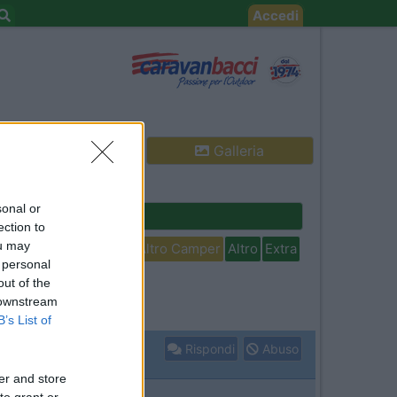
Accedi
Galleria
sonal or
Cerca
ection to
ou may
isabili
In camper per
Altro Camper
Altro
Extra
 personal
out of the
 downstream
B’s List of
Rispondi
Abuso
er and store
to grant or