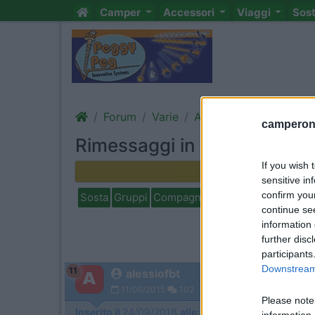
Camper
Accessori
Viaggi
Sos
Forum
Varie
Altro sui camper
camperonl
Rimessaggi in zona Piacen
If you wish 
Rispondi
sensitive in
confirm you
Sosta
Gruppi
Compagni
Italia
Estero
Marchi
continue se
information 
further disc
participants
Downstream 
11
alessiofbt
11/06/2015
102
Please note
Inserito il
24/09/2018
alle:
16:27:41
information 