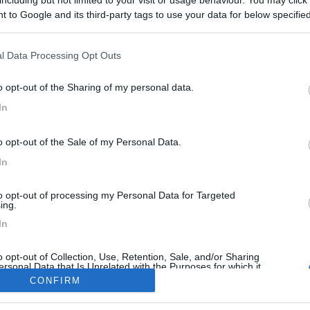
, se qualcuno ne conosce
 to Google and its third-party tags to use your data for below specifi
ogle consent section.
l Data Processing Opt Outs
<
1
>
o opt-out of the Sharing of my personal data.
Meccanica
Cellula
Accessori
Eventi
Leggi
Comportamenti
D
In
Attivi
o opt-out of the Sale of my Personal Data.
In
AGGI ALL'ESTERO
MECCANICA
to opt-out of processing my Personal Data for Targeted
Radiatorista dintorni Siviglia o Marocco Atlantico
ing.
on tempismo perfetto, in
Ciao, ho un camper ducato nuovo c
In
ità dell'imbarco per il Marocco, si
circa 3000km, 140CV 2.2, cambio
nziata u...
manuale abbiamo verif...
o opt-out of Collection, Use, Retention, Sale, and/or Sharing
ersonal Data that Is Unrelated with the Purposes for which it
ninotopo
Oggi alle 07:30
sicce
Ieri al
lected.
CONFIRM
Out