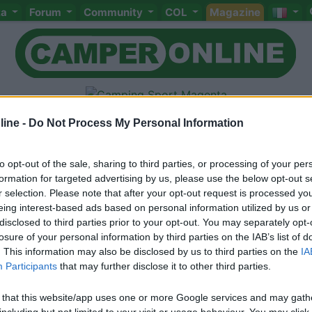
ta
Forum
Community
COL
Magazine
ine -
Do Not Process My Personal Information
za sud (Cadeo, Pontenure)
to opt-out of the sale, sharing to third parties, or processing of your per
formation for targeted advertising by us, please use the below opt-out s
r selection. Please note that after your opt-out request is processed y
Meccanica
Cellula
Accessori
Eventi
Leggi
Comportamenti
D
eing interest-based ads based on personal information utilized by us or
Attivi
disclosed to third parties prior to your opt-out. You may separately opt-
losure of your personal information by third parties on the IAB’s list of
<
1
>
. This information may also be disclosed by us to third parties on the
IA
Participants
that may further disclose it to other third parties.
 that this website/app uses one or more Google services and may gath
including but not limited to your visit or usage behaviour. You may click 