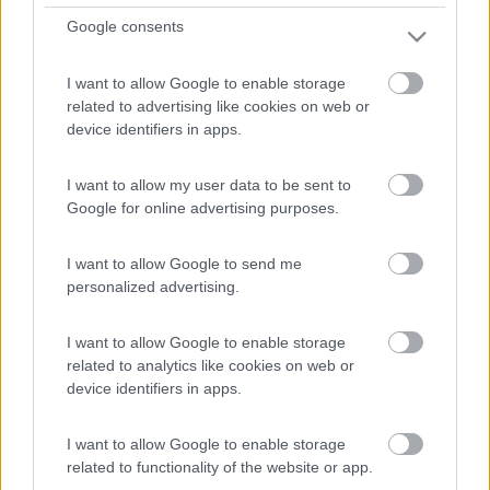
annunci quel camper e' ancora in vendita oggi !
Google consents
Enrico
I want to allow Google to enable storage
related to advertising like cookies on web or
19
Max Max
device identifiers in apps.
1771
Inserito il
04/05/2017
alle:
16:13:12
I want to allow my user data to be sent to
Google for online advertising purposes.
In risposta al messaggio di
enrico67
del
04/05/2017
alle
16:00:25
Concordo con te, ma non e' escluso che comunque questo venditore
I want to allow Google to send me
riesca a trovare un acquirente, magari alle prime armi e poco informato,
personalized advertising.
disposto a pagarlo quella cifra o poco meno. Molto spesso i mezzi con
qualche anno
...
I want to allow Google to enable storage
related to analytics like cookies on web or
device identifiers in apps.
Penso sia proprio così e che a quel prezzo, per quanto ci siano
allocchi in giro, rimarrà a lungo invenduto.
I want to allow Google to enable storage
Contento lui...
related to functionality of the website or app.