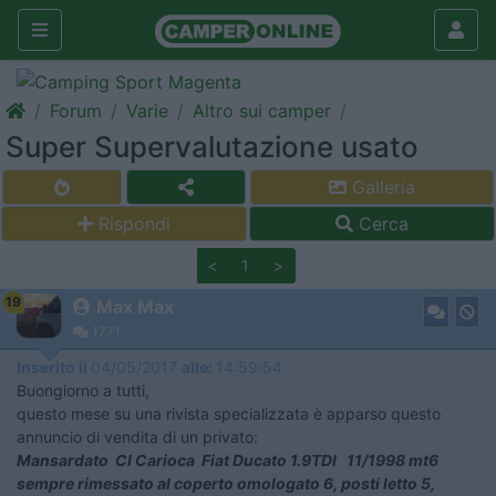
Forum
Varie
Altro sui camper
Super Supervalutazione usato
Galleria
Rispondi
Cerca
<
1
>
19
Max Max
1771
Inserito il
04/05/2017
alle:
14:59:54
Buongiorno a tutti,
questo mese su una rivista specializzata è apparso questo
annuncio di vendita di un privato:
Mansardato CI Carioca Fiat Ducato 1.9TDI 11/1998 mt6
sempre rimessato al coperto omologato 6, posti letto 5,