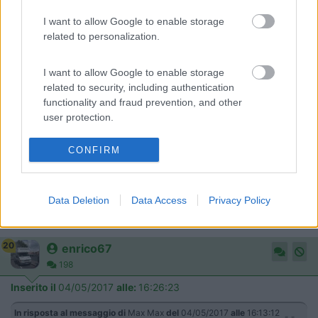
P.S. il tuo camper di listino nel 1996 costava 82 milioni, circa
I want to allow Google to enable storage
42.000 euro... fai le opportune proporzioni con l'annuncio del Ci
related to personalization.
Carioca
I want to allow Google to enable storage
related to security, including authentication
functionality and fraud prevention, and other
user protection.
CONFIRM
Data Deletion
Data Access
Privacy Policy
20
enrico67
198
Inserito il
04/05/2017
alle:
16:26:23
In risposta al messaggio di
Max Max
del
04/05/2017
alle
16:13:12