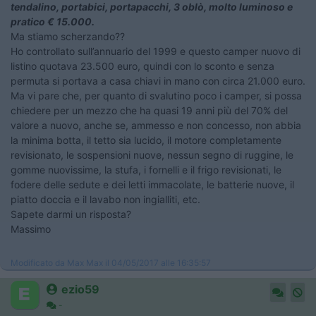
tendalino, portabici, portapacchi, 3 oblò, molto luminoso e
pratico € 15.000.
Ma stiamo scherzando??
Ho controllato sull’annuario del 1999 e questo camper nuovo di
listino quotava 23.500 euro, quindi con lo sconto e senza
permuta si portava a casa chiavi in mano con circa 21.000 euro.
Ma vi pare che, per quanto di svalutino poco i camper, si possa
chiedere per un mezzo che ha quasi 19 anni più del 70% del
valore a nuovo, anche se, ammesso e non concesso, non abbia
la minima botta, il tetto sia lucido, il motore completamente
revisionato, le sospensioni nuove, nessun segno di ruggine, le
gomme nuovissime, la stufa, i fornelli e il frigo revisionati, le
fodere delle sedute e dei letti immacolate, le batterie nuove, il
piatto doccia e il lavabo non ingialliti, etc.
Sapete darmi un risposta?
Massimo
Modificato da Max Max il 04/05/2017 alle 16:35:57
ezio59
-