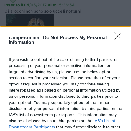
Inserito il
04/05/2017
alle:
15:36:54
Gli allocchi non sono solo uccelli notturni
camperonline -
Do Not Process My Personal
Information
If you wish to opt-out of the sale, sharing to third parties, or
processing of your personal or sensitive information for
Servo per Amikeco by IPA
targeted advertising by us, please use the below opt-out
section to confirm your selection. Please note that after your
19
Max Max
opt-out request is processed you may continue seeing
1771
interest-based ads based on personal information utilized by
us or personal information disclosed to third parties prior to
Inserito il
04/05/2017
alle:
15:39:51
your opt-out. You may separately opt-out of the further
Quindi secondo te ci prova?
disclosure of your personal information by third parties on the
20
enrico67
IAB’s list of downstream participants. This information may
also be disclosed by us to third parties on the
IAB’s List of
198
Downstream Participants
that may further disclose it to other
Inserito il
04/05/2017
alle:
16:00:25