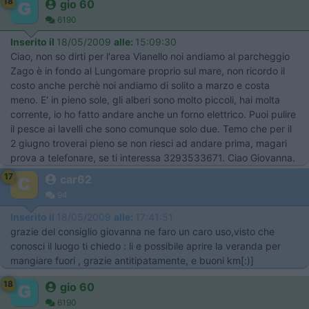
18
gio 60
6190
Inserito il
18/05/2009
alle:
15:09:30
Ciao, non so dirti per l'area Vianello noi andiamo al parcheggio
Zago è in fondo al Lungomare proprio sul mare, non ricordo il
costo anche perchè noi andiamo di solito a marzo e costa
meno. E' in pieno sole, gli alberi sono molto piccoli, hai molta
corrente, io ho fatto andare anche un forno elettrico. Puoi pulire
il pesce ai lavelli che sono comunque solo due. Temo che per il
2 giugno troverai pieno se non riesci ad andare prima, magari
prova a telefonare, se ti interessa 3293533671. Ciao Giovanna.
17
car62
94
Inserito il
18/05/2009
alle:
17:41:51
grazie del consiglio giovanna ne faro un caro uso,visto che
conosci il luogo ti chiedo : li e possibile aprire la veranda per
mangiare fuori , grazie antitipatamente, e buoni km[:)]
18
gio 60
6190