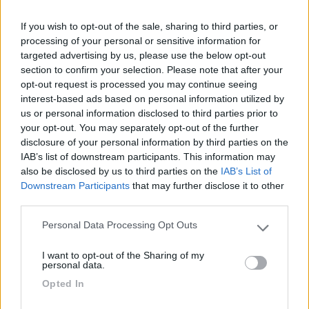
> l'area sosta Vianello l'anno scorso non faceva più entrare i
If you wish to opt-out of the sale, sharing to third parties, or
camper all'interno (credo per mancanza di qualche
processing of your personal or sensitive information for
autorizzazione). Come ti ha scritto Giovanna, l'unica rimane
targeted advertising by us, please use the below opt-out
quella Zago o quella libera nel parcheggio "Isola dell'Unione"
section to confirm your selection. Please note that after your
(non spaventarti dal nome in quanto è collegata con 2 ponti ed
opt-out request is processed you may continue seeing
unisce Sottomarina Lido con il centro storico di Chioggia). Se
interest-based ads based on personal information utilized by
vuoi altre info... a disposizione... abito in zona e lavoro a
us or personal information disclosed to third parties prior to
Chioggia!!! Ciao Luca
your opt-out. You may separately opt-out of the further
disclosure of your personal information by third parties on the
IAB’s list of downstream participants. This information may
also be disclosed by us to third parties on the
IAB’s List of
Downstream Participants
that may further disclose it to other
third parties.
Personal Data Processing Opt Outs
Please note that this website/app uses one or more Google
services and may gather and store information including but
I want to opt-out of the Sharing of my
not limited to your visit or usage behaviour. You may click to
personal data.
grant or deny consent to Google and its third-party tags to
Opted In
use your data for below specified purposes in below Google
consent section.