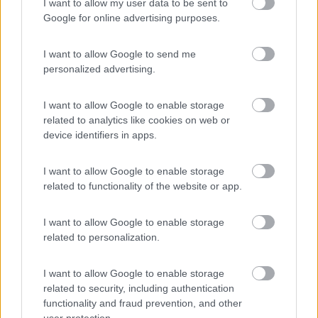
I want to allow my user data to be sent to
fatto una promozione, 14,5 E un camper + 2 persone, scaduta il
Google for online advertising purposes.
10 maggio (anche noi, clienti solitamente Zago, ne abbiamo
usufruito).
17
I want to allow Google to send me
car62
personalized advertising.
94
Inserito il
19/05/2009
alle:
11:19:46
I want to allow Google to enable storage
grazie a tutti dei vostri preziosi ed utili consigli, colgo
related to analytics like cookies on web or
l'occasione per chiedere a giovanna e a wisper cosa ne
device identifiers in apps.
pensano del campeggio "villaggio turistico rosapineta " a
rosolina mare visto che dovrei lascire la famiglia per 15 giorni a
metà giugno ,o se mi consigliate qualche altra strutura nella
I want to allow Google to enable storage
zona ,grazie anticipatamente a tutti e spero di poter ricambiare
related to functionality of the website or app.
la vostra cortesia ciao e buoni km [:)]
I want to allow Google to enable storage
18
gio 60
related to personalization.
6190
Inserito il
19/05/2009
alle:
11:21:59
I want to allow Google to enable storage
Ciao, mi dispiace ma non conosco i campeggi della zona
related to security, including authentication
perchè noi di solito andiamo fuori stagione quando i campeggi
functionality and fraud prevention, and other
sono chiusi. Ciao Giovanna.
user protection.