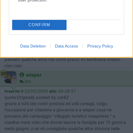
18
FedRic
2011
Inserito il
19/05/2009
alle:
23:45:06
CONFIRM
Ciao noi qualche anno fa a Sottomarina ci eravamo trovati molto
bene al camping Adriatico, carino e tenuto bene con piazzole
d'erba molto ben curate, alcune con carico e scarico
Data Deletion
Data Access
Privacy Policy
direttamente in piazzola, piscina, parco giochi per bimbi e
spiaggia privata di fronte al camping. Non ricordo perchè è
passato qualche anno ma come prezzi mi sembrava onesto.
ciao ciao
20
wisper
683
Inserito il
22/05/2009
alle:
00:28:57
quote:
Originally posted by car62
grazie a tutti dei vostri preziosi ed utili consigli, colgo
l'occasione per chiedere a giovanna e a wisper cosa ne
pensano del campeggio "villaggio turistico rosapineta " a
rosolina mare visto che dovrei lascire la famiglia per 15 giorni a
metà giugno ,o se mi consigliate qualche altra strutura nella