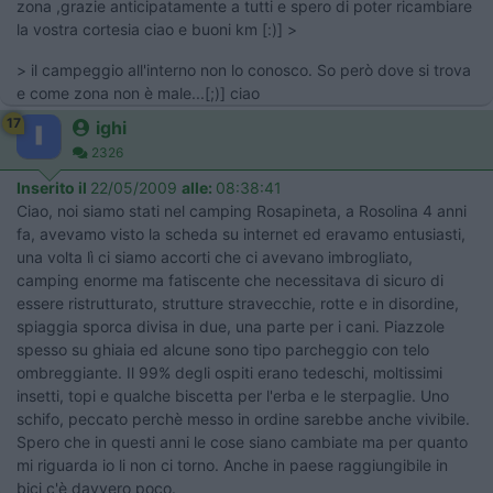
zona ,grazie anticipatamente a tutti e spero di poter ricambiare
la vostra cortesia ciao e buoni km [:)] >
> il campeggio all'interno non lo conosco. So però dove si trova
e come zona non è male...[;)] ciao
17
ighi
2326
Inserito il
22/05/2009
alle:
08:38:41
Ciao, noi siamo stati nel camping Rosapineta, a Rosolina 4 anni
fa, avevamo visto la scheda su internet ed eravamo entusiasti,
una volta lì ci siamo accorti che ci avevano imbrogliato,
camping enorme ma fatiscente che necessitava di sicuro di
essere ristrutturato, strutture stravecchie, rotte e in disordine,
spiaggia sporca divisa in due, una parte per i cani. Piazzole
spesso su ghiaia ed alcune sono tipo parcheggio con telo
ombreggiante. Il 99% degli ospiti erano tedeschi, moltissimi
insetti, topi e qualche biscetta per l'erba e le sterpaglie. Uno
schifo, peccato perchè messo in ordine sarebbe anche vivibile.
Spero che in questi anni le cose siano cambiate ma per quanto
mi riguarda io li non ci torno. Anche in paese raggiungibile in
bici c'è davvero poco.