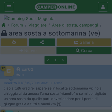
Forum
Viaggiare
Aree di sosta, campeggi
area sosta a sottomarina (ve)
Galleria
Nuovo
Cerca
<
1
>
17
car62
94
Inserito il
18/05/2009
alle:
11:48:59
ciao a tutti gradirei sapere se in località sottomarina vicino a
chioggia ci sia ancora l'area sosta "vianello" o se mi consigliate
un area sosta da quelle parti dovrei andare per il ponte di
giugno grazie a tutti e buoni km [:)]