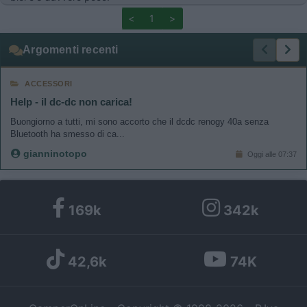
<
1
>
Argomenti recenti
ACCESSORI
Help - il dc-dc non carica!
Buongiorno a tutti, mi sono accorto che il dcdc renogy 40a senza
Bluetooth ha smesso di ca...
gianninotopo
Oggi alle 07:37
169k
342k
42,6k
74K