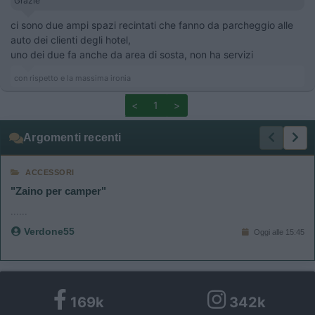
Grazie
ci sono due ampi spazi recintati che fanno da parcheggio alle
auto dei clienti degli hotel,
uno dei due fa anche da area di sosta, non ha servizi
con rispetto e la massima ironia
<
1
>
Argomenti recenti
ACCESSORI
"Zaino per camper"
......
Verdone55
Oggi alle 15:45
169k
342k