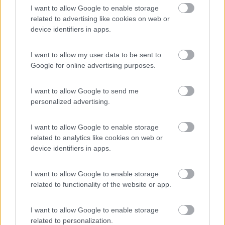
camper per muoverti, non mi risulta che ci siano mezzi pubblici, ma potrei
I want to allow Google to enable storage
sbagliarmi. Ciao Giovanna
related to advertising like cookies on web or
device identifiers in apps.
Anni fa sono stato al camping Panorama, ma è più vicino a
Pesaro. Invece dicevo questo qui
I want to allow my user data to be sent to
http://www.campinggabicce.it/
Google for online advertising purposes.
I want to allow Google to send me
Poesie, attualità,filosofia, religione su..
personalized advertising.
http://opinioniweb.blog/
Opinioni-XYZ
I want to allow Google to enable storage
related to analytics like cookies on web or
8
alpinalf
device identifiers in apps.
432
Inserito il
04/01/2018
alle:
23:14:16
I want to allow Google to enable storage
related to functionality of the website or app.
In risposta al messaggio di
sedf74
del
03/01/2018
alle
21:03:41
Buona sera a tutti. Chi mi aiuta con un consiglio per un campeggio a
I want to allow Google to enable storage
Cattolica? Camper più tenda tre bimbi 9,6,3...15 gg da metà giugno.
related to personalization.
Grazie