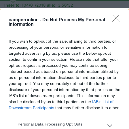
Inserito il
04/01/2018
alle:
13:56:32
Altrimenti ci sono camping nel vicino Colle San Bartolo, tipo il
camping Gabicce monte credo...
camperonline -
Do Not Process My Personal
Information
Poesie, attualità,filosofia, religione su..
http://opinioniweb.blog/
If you wish to opt-out of the sale, sharing to third parties, or
Opinioni-XYZ
processing of your personal or sensitive information for
targeted advertising by us, please use the below opt-out
18
gio 60
section to confirm your selection. Please note that after your
6190
opt-out request is processed you may continue seeing
interest-based ads based on personal information utilized by
Inserito il
04/01/2018
alle:
15:41:24
us or personal information disclosed to third parties prior to
In risposta al messaggio di
riobierto
del
04/01/2018
alle
13:56:32
your opt-out. You may separately opt-out of the further
disclosure of your personal information by third parties on the
Altrimenti ci sono camping nel vicino Colle San Bartolo, tipo il camping
IAB’s list of downstream participants. This information may
Gabicce monte credo...
also be disclosed by us to third parties on the
IAB’s List of
Ciao forse alludi al camping Panorama sulla panoramica che va
Downstream Participants
that may further disclose it to other
da Gabicce a Pesaro, è un bel campeggio, ma è fuori da tutto e
third parties.
devi usare il camper per muoverti, non mi risulta che ci siano
Personal Data Processing Opt Outs
mezzi pubblici, ma potrei sbagliarmi.
Please note that this website/app uses one or more Google