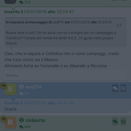
214
Inserito il
03/01/2018
alle:
22:04:47
In risposta al messaggio di
sedf74
del
03/01/2018
alle
21:03:41
Buona sera a tutti. Chi mi aiuta con un consiglio per un campeggio a
Cattolica? Camper più tenda tre bimbi 9,6,3...15 gg da metà giugno.
Grazie
Ciao, che io sappia a Cattolica non ci sono campeggi, credo
che il più vicino sia il Misano.
Altrimenti Adria ex fontanelle o ex Alberello a Riccione
Roberto
16
sedf74
44
Inserito il
04/01/2018
alle:
04:41:49
Grazie
16
riobierto
669