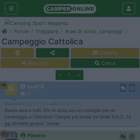
Forum
Viaggiare
Aree di sosta, campeggi
Campeggio Cattolica
Galleria
Rispondi
Cerca
<
1
>
16
sedf74
44
Inserito il
03/01/2018
alle:
21:03:41
Buona sera a tutti. Chi mi aiuta con un consiglio per un
campeggio a Cattolica? Camper più tenda tre bimbi 9,6,3...15
gg da metà giugno. Grazie
11
Pinsero