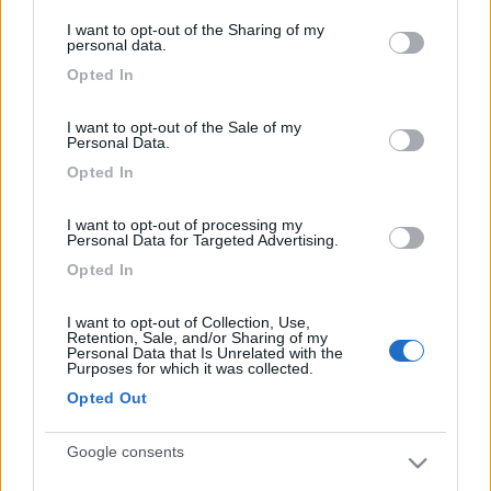
Ciao Giovanna
services and may gather and store information including but
I want to opt-out of the Sharing of my
not limited to your visit or usage behaviour. You may click to
personal data.
grant or deny consent to Google and its third-party tags to
Opted In
use your data for below specified purposes in below Google
consent section.
I want to opt-out of the Sale of my
Personal Data.
Opted In
I want to opt-out of processing my
Personal Data for Targeted Advertising.
Opted In
16
riobierto
I want to opt-out of Collection, Use,
Retention, Sale, and/or Sharing of my
669
Personal Data that Is Unrelated with the
Purposes for which it was collected.
Inserito il
04/01/2018
alle:
21:27:48
Opted Out
In risposta al messaggio di
gio 60
del
04/01/2018
alle
15:41:24
Google consents
Ciao forse alludi al camping Panorama sulla panoramica che va da
Gabicce a Pesaro, è un bel campeggio, ma è fuori da tutto e devi usare il