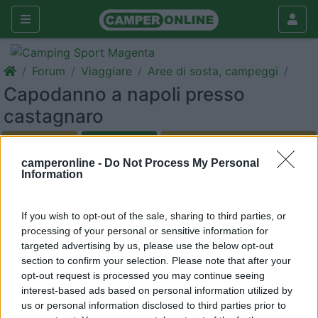
Forum
Viaggiare
Aree di sosta, campeggi
Capodanno a napoli presso
castagnaro
Galleria
camperonline -
Do Not Process My Personal
Rispondi
Cerca
Information
<
1
>
If you wish to opt-out of the sale, sharing to third parties, or
13
cristiani
processing of your personal or sensitive information for
255
targeted advertising by us, please use the below opt-out
Inserito il
02/01/2018
alle:
18:10:14
section to confirm your selection. Please note that after your
buonasera a tutti e buon anno. Siamo appena rientrati da una
opt-out request is processed you may continue seeing
vacanza natalizia a Napoli, bellissima, da tornarci sicuramente.
interest-based ads based on personal information utilized by
in 53 anni non avevo mai visto cosi tanti fuochi artificiali in una
us or personal information disclosed to third parties prior to
volta. La città è pazzesca, ti avvolge con tutto il fascino dei