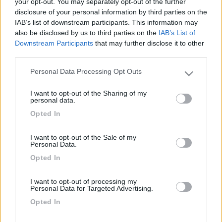
your opt-out. You may separately opt-out of the further
monumenti(cristo velato x dirne uno da togliere il fiato),la gente
disclosure of your personal information by third parties on the
con la sua simpatia innata, l'orgoglio del napoletano fiero della
IAB’s list of downstream participants. This information may
propria città. Ci è piaciuto tutto tranne il posto in cui abbiamo
also be disclosed by us to third parties on the
IAB’s List of
sostato, il Castagnaro- Per meglio dire non l'area, che ha quello
Downstream Participants
that may further disclose it to other
che serve x una sosta, forse non comoda x il raggiungere
third parties.
Napoli, bensì il proprietario Antonio, di una maleducazione mai
Personal Data Processing Opt Outs
vista. Sempre scontroso alla richiesta di informazioni, arrogante
Please note that this website/app uses one or more Google
nelle risposte, insomma come si dice da noi te le tira fuori dalle
services and may gather and store information including but
mani. Non torneremo sicuramente nella sua area ma a Napoli
I want to opt-out of the Sharing of my
not limited to your visit or usage behaviour. You may click to
personal data.
senz'altro. cristiano maffoni pavia
grant or deny consent to Google and its third-party tags to
Opted In
use your data for below specified purposes in below Google
cristiano
consent section.
I want to opt-out of the Sale of my
<
1
>
Personal Data.
Opted In
Argomenti recenti
I want to opt-out of processing my
Personal Data for Targeted Advertising.
CELLULA ABITATIVA
Opted In
Pannello ricevuto in regalo, ha senso usarlo?
Ciao, ho acquistato da poco il mio primo camper (usato) e volevo