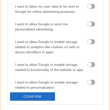
I want to allow my user data to be sent to
Noi siamo stati il 24 agosto con il caldo e ci siamo inzuppati per
Google for online advertising purposes.
bene visitando i salti da vicino. Ci siamo dovuti fermare una
mezz'oretta ala sole per asciugarci e riprendere un po di
I want to allow Google to send me
tepore.... quindi valuta bene l'abbigliamento.
personalized advertising.
Gegè (e non Gege01!) su Boeing 747 (Katamarano 50 MY19)
I want to allow Google to enable storage
related to analytics like cookies on web or
device identifiers in apps.
I want to allow Google to enable storage
related to functionality of the website or app.
I want to allow Google to enable storage
related to personalization.
CONFIRM
I want to allow Google to enable storage
11
emiliano69
related to security, including authentication