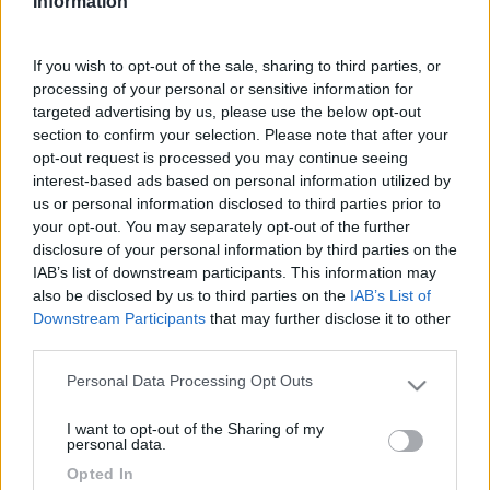
Information
fatto caso se nella notte erano ancora li.
If you wish to opt-out of the sale, sharing to third parties, or
Ezio
Servo per Amikeco by IPA "Viaggio per vedere non per
processing of your personal or sensitive information for
targeted advertising by us, please use the below opt-out
viaggiare"
section to confirm your selection. Please note that after your
8
Gege01
opt-out request is processed you may continue seeing
interest-based ads based on personal information utilized by
2094
us or personal information disclosed to third parties prior to
Inserito il
20/09/2019
alle:
13:11:56
your opt-out. You may separately opt-out of the further
Controlla gli orari di apertura della cascata, cambiano in base ai
disclosure of your personal information by third parties on the
mesi dell'anno.
IAB’s list of downstream participants. This information may
also be disclosed by us to third parties on the
IAB’s List of
Anche noi siamo stati in agosto e c'erano 5 camper oltre al
Downstream Participants
that may further disclose it to other
nostro. Il pagamento non avviene più alla cassa automatica
third parties.
(momentaneamente guasta), ma devi recarti nella biglietteria
situata in testa ai parcheggi, mentre la sosta camper è in fondo.
Personal Data Processing Opt Outs
Please note that this website/app uses one or more Google
Per evitare di andare avanti e indietro a piedi, ti conviene
services and may gather and store information including but
fermarti subito, fare il biglietto e poi andare a parcheggiare. Il
I want to opt-out of the Sharing of my
not limited to your visit or usage behaviour. You may click to
personal data.
biglietto costa 10€ per 24h.
grant or deny consent to Google and its third-party tags to
Opted In
use your data for below specified purposes in below Google
Gegè (e non Gege01!) su Boeing 747 (Katamarano 50 MY19)