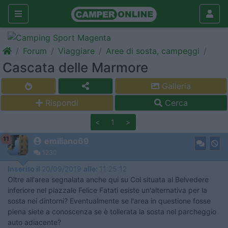
Forum
Viaggiare
Aree di sosta, campeggi
Cascata delle Marmore
Galleria
Rispondi
Cerca
<
1
>
11
emiliano69
1230
Inserito il
20/09/2019
alle:
11:25:12
Oltre all'area segnalata anche qui su Col situata al Belvedere
inferiore nel piazzale Felice Fatati esiste un'alternativa per la
sosta nei dintorni? Eventualmente se l'area in questione fosse
piena siete a conoscenza se è tollerata la sosta nel parcheggio
auto adiacente?