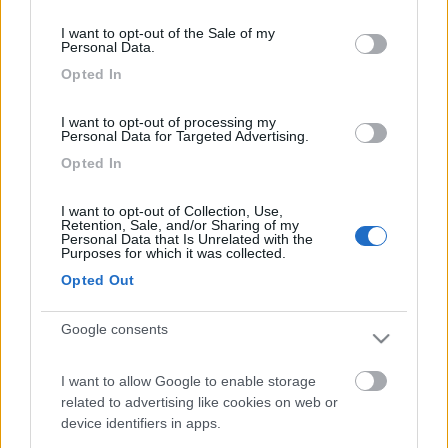
consent section.
Modificato da Gege01 il 20/09/2019 alle 13:12:33
I want to opt-out of the Sale of my
Personal Data.
11
emiliano69
Opted In
1230
Inserito il
20/09/2019
alle:
13:18:01
I want to opt-out of processing my
Grazie dei consigli, penso allora che non ci siano problemi di
Personal Data for Targeted Advertising.
sorta.
Opted In
--
I want to opt-out of Collection, Use,
Non può piovere per sempre
Retention, Sale, and/or Sharing of my
Personal Data that Is Unrelated with the
Purposes for which it was collected.
8
Gege01
Opted Out
2094
Inserito il
20/09/2019
alle:
15:28:34
Google consents
Portati delle mantelline impermeabili e anche una felpa. Fa
abbastanza fresco sotto gli alberi e gli spruzzi sollevati
I want to allow Google to enable storage
dall'acqua ti inzuppano come la pioggerellina inglese. Scarpe
related to advertising like cookies on web or
comode e possibilmente con suola in gomma. Il terreno e le
device identifiers in apps.
varie scale di legno sono sempre bagnate e con della fanghiglia
che le rende molto scivolose.