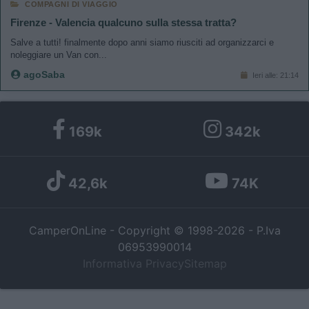
COMPAGNI DI VIAGGIO
Firenze - Valencia qualcuno sulla stessa tratta?
Salve a tutti! finalmente dopo anni siamo riusciti ad organizzarci e
noleggiare un Van con...
agoSaba
Ieri alle: 21:14
169k
342k
42,6k
74K
CamperOnLine - Copyright © 1998-2026 - P.Iva
06953990014
Informativa Privacy
Sitemap