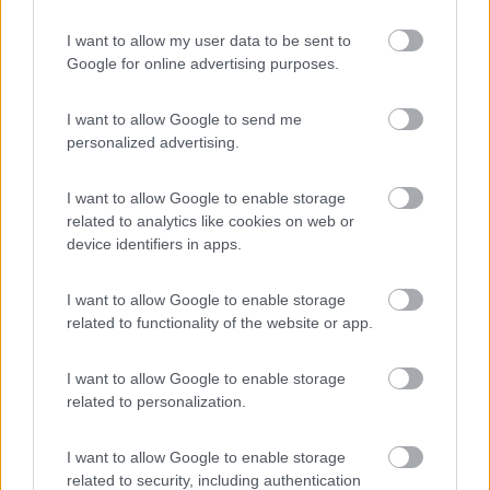
alle 20 e riapre alle 10, ma questo sarebbe il meno… l’ ingresso
al parcheggio di via Perini, penso l’unico, è in salita e con lo
I want to allow my user data to be sent to
sbalzo che ho toccherei sicuramente con la coda: anche le
Google for online advertising purposes.
macchine dovevano fare attenzione, rallentando per non
toccare..
tra l’altro nè comodissimo arrivarci né servito bene dai mezzi
I want to allow Google to send me
pubblici per il centro.
personalized advertising.
Di al tuo amico francese di risparmiare tempo e km…
I want to allow Google to enable storage
related to analytics like cookies on web or
Lorenzo
device identifiers in apps.
Modificato da Lbor il 08/12/2023 alle 21:10:36
I want to allow Google to enable storage
8
ex camionaro
related to functionality of the website or app.
4275
I want to allow Google to enable storage
Inserito il
09/12/2023
alle:
16:25:35
related to personalization.
In risposta al messaggio di
Lbor
del
08/12/2023
alle
21:06:57
I want to allow Google to enable storage
Impossibile parcheggiare all’Ikea: a parte la sbarra che chiude alle 20 e
related to security, including authentication
riapre alle 10, ma questo sarebbe il meno… l’ ingresso al parcheggio di via