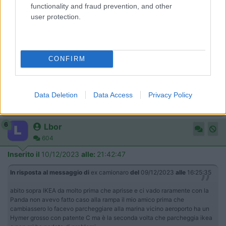
Perini, penso l’unico, è in salita e con lo sbalzo che ho toccherei
functionality and fraud prevention, and other
...
user protection.
abito sopra IKEA da molto prima che aprisse e ci vado
raramente con la Panda non avevo fatto caso alla rampa il mio
amico prima che cambiassero lo facevo parcheggiare alla
CONFIRM
marina vicino aeroporto ha un Hymer grosso con patente C ma
è la seconda volta che parcheggia ikea e non mi ha parlato di
problemi
Data Deletion
Data Access
Privacy Policy
nonno pat 49
6
Lbor
604
Inserito il
10/12/2023
alle:
21:42:47
In risposta al messaggio di
ex camionaro
del
09/12/2023
alle
16:25:35
abito sopra IKEA da molto prima che aprisse e ci vado raramente con la
Panda non avevo fatto caso alla rampa il mio amico prima che
cambiassero lo facevo parcheggiare alla marina vicino aeroporto ha un
Hymer grosso con patente C ma è la seconda volta che parcheggia ikea