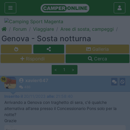
Forum
Viaggiare
Aree di sosta, campeggi
Genova - Sosta notturna
Galleria
Rispondi
Cerca
<
1
>
16
xavier647
486
Inserito il
20/11/2023
alle:
21:58:40
Arrivando a Genova con traghetto di sera, c'é qualche
alternativa all'area presso il Concessionario Pons solo per la
notte?
Grazie