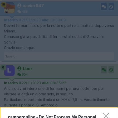
16
xavier647
486
Inserito il
21/11/2023
alle:
13:30:09
Dovrei fermarmi solo per la notte e partire la mattina dopo verso
Milano.
Conosco già la possibilità di fermarsi all'outlet di Serravalle
Scrivia.
Grazie comunque.
Saverio
6
Lbor
604
Inserito il
22/11/2023
alle:
08:35:22
Anch’io avrei intenzione di fermarmi per una notte per poi
visitare la città un giorno solo, in seguito.
Particolare importante il mio é un MH di 7,5 m. Verosimilmente
durante il ponte di S. Ambrogio.
Graziie
camperonline -
Do Not Process My Personal