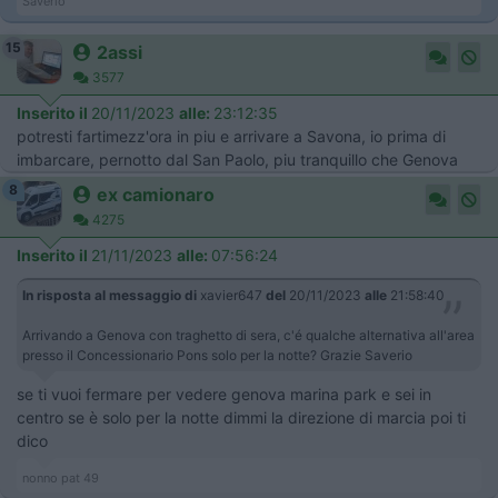
Saverio
15
2assi
3577
Inserito il
20/11/2023
alle:
23:12:35
potresti fartimezz'ora in piu e arrivare a Savona, io prima di
imbarcare, pernotto dal San Paolo, piu tranquillo che Genova
8
ex camionaro
4275
Inserito il
21/11/2023
alle:
07:56:24
In risposta al messaggio di
xavier647
del
20/11/2023
alle
21:58:40
Arrivando a Genova con traghetto di sera, c'é qualche alternativa all'area
presso il Concessionario Pons solo per la notte? Grazie Saverio
se ti vuoi fermare per vedere genova marina park e sei in
centro se è solo per la notte dimmi la direzione di marcia poi ti
dico
nonno pat 49