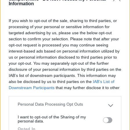
Information
Lorenzo
If you wish to opt-out of the sale, sharing to third parties, or
Modificato da Lbor il 22/11/2023 alle 08:36:06
processing of your personal or sensitive information for
targeted advertising by us, please use the below opt-out
section to confirm your selection. Please note that after your
opt-out request is processed you may continue seeing
interest-based ads based on personal information utilized by
us or personal information disclosed to third parties prior to
your opt-out. You may separately opt-out of the further
disclosure of your personal information by third parties on the
IAB’s list of downstream participants. This information may
also be disclosed by us to third parties on the
IAB’s List of
Downstream Participants
that may further disclose it to other
third parties.
Personal Data Processing Opt Outs
8
ex camionaro
Please note that this website/app uses one or more Google
services and may gather and store information including but
4275
I want to opt-out of the Sharing of my
not limited to your visit or usage behaviour. You may click to
personal data.
Inserito il
22/11/2023
alle:
15:04:41
grant or deny consent to Google and its third-party tags to
Opted In