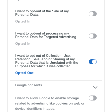
use your data for below specified purposes in below Google
In risposta al messaggio di
Lbor
del
22/11/2023
alle
08:35:22
consent section.
I want to opt-out of the Sale of my
Anch’io avrei intenzione di fermarmi per una notte per poi visitare la città
Personal Data.
un giorno solo, in seguito. Particolare importante il mio é un MH di 7,5 m.
Verosimilmente durante il ponte di S. Ambrogio. Graziie
Opted In
ho un amicone di mia moglie TOSCANACCIO abitante da anni in
I want to opt-out of processing my
Francia che quando viene a trovarmi parcheggia IKEA dentro
Personal Data for Targeted Advertising.
dietro a ingresso tranquillo fai una camminatina e prendi BUS
Opted In
nonno pat 49
I want to opt-out of Collection, Use,
6
Lbor
Retention, Sale, and/or Sharing of my
Personal Data that Is Unrelated with the
604
Purposes for which it was collected.
Inserito il
08/12/2023
alle:
21:06:57
Opted Out
In risposta al messaggio di
ex camionaro
del
22/11/2023
alle
15:04:41
Google consents
ho un amicone di mia moglie TOSCANACCIO abitante da anni in Francia
che quando viene a trovarmi parcheggia IKEA dentro dietro a ingresso
I want to allow Google to enable storage
tranquillo fai una camminatina e prendi BUS
related to advertising like cookies on web or
Impossibile parcheggiare all’Ikea: a parte la sbarra che chiude
device identifiers in apps.