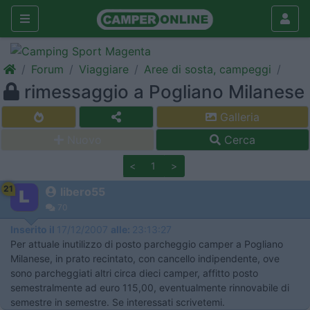
Forum
Viaggiare
Aree di sosta, campeggi
rimessaggio a Pogliano Milanese
Galleria
Nuovo
Cerca
<
1
>
21
libero55
70
Inserito il
17/12/2007
alle:
23:13:27
Per attuale inutilizzo di posto parcheggio camper a Pogliano
Milanese, in prato recintato, con cancello indipendente, ove
sono parcheggiati altri circa dieci camper, affitto posto
semestralmente ad euro 115,00, eventualmente rinnovabile di
semestre in semestre. Se interessati scrivetemi.