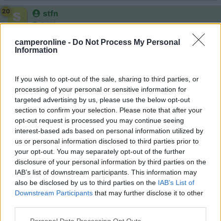
20
stfn
3440
Inserito il
18/12/2007
alle:
14:03:20
camperonline -
Do Not Process My Personal
Information
giusto perchè non si dovrebbro inserire post su attività
commerciali.... sTefaNo [url]
https://www.camperonline.it/forum06/_regolamento.asp
If you wish to opt-out of the sale, sharing to third parties, or
21
libero55
processing of your personal or sensitive information for
70
targeted advertising by us, please use the below opt-out
section to confirm your selection. Please note that after your
Inserito il
18/12/2007
alle:
18:26:07
opt-out request is processed you may continue seeing
Giusto per chiarire e tranquillizare coloro che vedono sempre
interest-based ads based on personal information utilized by
secondi fini ad ogni cosa: sono un privato, possessore di
us or personal information disclosed to third parties prior to
camper. Da due anni sto pagando un posto camper in Pogliano
your opt-out. You may separately opt-out of the further
Mse senza usufruirne, in quanto un conoscente mi ha messo a
disclosure of your personal information by third parties on the
disposizione un capannone nel quale parcheggiare il camper, in
IAB’s list of downstream participants. This information may
attesa che lo stesso capannone venga affittato. Dai pochi mesi
also be disclosed by us to third parties on the
IAB’s List of
preventivati sono passati due anni ed ancora non si sa per
Downstream Participants
that may further disclose it to other
quanto potro' usufruire di tale comodita'. Per non continuare a
third parties.
pagare inutilmente, ma dovendo disporre del posto in vista del
futuro abbandono del capannone, ho ritenuto opportuno
Personal Data Processing Opt Outs