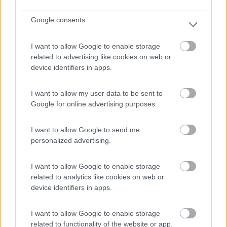
Inserito il
05/02/2019
alle:
23:15:16
Google consents
In risposta al messaggio di
salito
del
28/01/2019
alle
03:52:48
...non si può...non si potrebbe...ma ,se non se ne proprio farne a meno...se
I want to allow Google to enable storage
non molto affollata come area e il posto a fianco del camper libero e non
related to advertising like cookies on web or
molto in vista e ...non per mezza giornata ...e...e' proprio necessario ?
device identifiers in apps.
Oggi stò dando i numeri, SALITO, lo faccio di solito per
colazione - pranzo - cena, mi dà un senso di .....spazio. Grazie
I want to allow my user data to be sent to
e ciao. Alpinalf
Google for online advertising purposes.
alpinalf
I want to allow Google to send me
17
salito
personalized advertising.
29164
Inserito il
05/02/2019
alle:
23:41:59
I want to allow Google to enable storage
related to analytics like cookies on web or
In risposta al messaggio di
alpinalf
del
05/02/2019
alle
23:15:16
device identifiers in apps.
Oggi stò dando i numeri, SALITO, lo faccio di solito per colazione -
pranzo - cena, mi dà un senso di .....spazio. Grazie e ciao. Alpinalf
I want to allow Google to enable storage
related to functionality of the website or app.
Tranquillo leggo solo ora quindi non ho letto nulla.