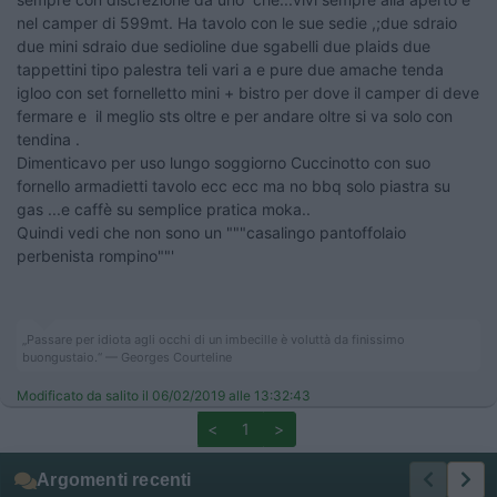
nel camper di 599mt. Ha tavolo con le sue sedie ,;due sdraio
due mini sdraio due sedioline due sgabelli due plaids due
tappettini tipo palestra teli vari a e pure due amache tenda
igloo con set fornelletto mini + bistro per dove il camper di deve
fermare e il meglio sts oltre e per andare oltre si va solo con
tendina .
Dimenticavo per uso lungo soggiorno Cuccinotto con suo
fornello armadietti tavolo ecc ecc ma no bbq solo piastra su
gas ...e caffè su semplice pratica moka..
Quindi vedi che non sono un """casalingo pantoffolaio
perbenista rompino""'
„Passare per idiota agli occhi di un imbecille è voluttà da finissimo
buongustaio.“ — Georges Courteline
Modificato da salito il 06/02/2019 alle 13:32:43
<
1
>
Argomenti recenti