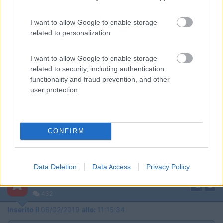
Di norma il tavolo si usa in quei tre momenti li ,e' il dove che fa
discutere . Più si e' in piazza ( in vista come in un posteggio
I want to allow Google to enable storage
anche se denominato area sosta più fa discutere )
related to personalization.
Li' posteggi il camper entro le striscie di uno stallo giusto per
contenere un camper, il tavolo alla esterno finisce nello stallo a
I want to allow Google to enable storage
fianco.non vuol dire che avendo un furgone sia legittimo farlo .e
related to security, including authentication
non e' certo bello da vedere e sopratutto si comincia con lo
functionality and fraud prevention, and other
sconfinare nel " fare campeggio'".
user protection.
Ovvio che chi lo fa lo trova "comodo" ( gli evita di andare in in
campeggio che magari e' più fuori mano e senza altro gli e' più
costoso ) ma senza altro si avvicina molto alla definizione di "
zingari" ( visto dai più, gli altri ).
CONFIRM
„Passare per idiota agli occhi di un imbecille è voluttà da finissimo
buongustaio.“ — Georges Courteline
Data Deletion
Data Access
Privacy Policy
Modificato da salito il 06/02/2019 alle 00:05:39
8
alpinalf
432
Inserito il
06/02/2019
alle:
11:15:34