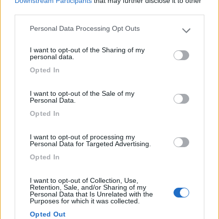
Downstream Participants
that may further disclose it to other
third parties.
Personal Data Processing Opt Outs
8
Please note that this website/app uses one or more Google
alpinalf
services and may gather and store information including but
432
I want to opt-out of the Sharing of my
not limited to your visit or usage behaviour. You may click to
personal data.
Inserito il
05/02/2019
alle:
23:11:54
grant or deny consent to Google and its third-party tags to
Opted In
use your data for below specified purposes in below Google
In risposta al messaggio di
salito
del
27/01/2019
alle
14:13:39
consent section.
I want to opt-out of the Sale of my
...dipende...dal periodo ...se in questi giorni vi prendono per degli
Personal Data.
eccentrici/ squinternati o peggio per dei venditori ambulanti abusivi...
Opted In
Salito carissimo, non è assolutamente necessario, STAVO
PRENDENDO LUCCIOLE PER LANTERNE, ho cancellato quanto
I want to opt-out of processing my
sproloquiato. Alpinalf
Personal Data for Targeted Advertising.
Opted In
alpinalf
Modificato da alpinalf il 05/02/2019 alle 23:18:08
I want to opt-out of Collection, Use,
Retention, Sale, and/or Sharing of my
8
alpinalf
Personal Data that Is Unrelated with the
Purposes for which it was collected.
432
Opted Out