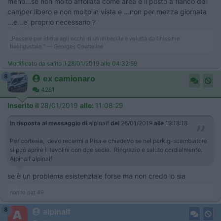
meno...se non molto affollata come area e il posto a fianco del
camper libero e non molto in vista e ...non per mezza giornata
...e...e' proprio necessario ?
„Passare per idiota agli occhi di un imbecille è voluttà da finissimo
buongustaio.“ — Georges Courteline
Modificato da salito il 28/01/2019 alle 04:32:59
8
ex camionaro
4281
Inserito il
28/01/2019
alle:
11:08:29
In risposta al messaggio di
alpinalf
del
26/01/2019
alle
19:18:18
Per cortesia, devo recarmi a Pisa e chiedevo se nel parkig-scambiatore
si può aprire il tavolini con due sedie. Ringrazio e saluto cordialmente.
Alpinalf alpinalf
se è un problema esistenziale forse ma non credo lo sia
nonno pat 49
8
alpinalf