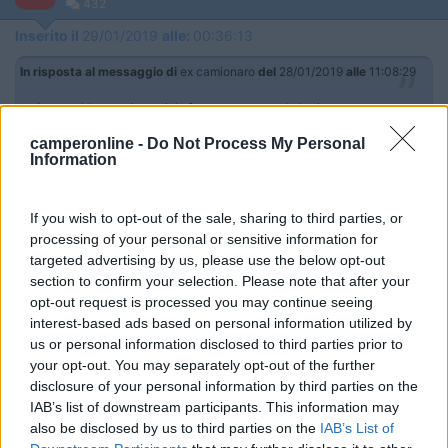
432
Inserito il
29/01/2019
alle:
00:36:13
In risposta al messaggio di
ex camionaro
del
28/01/2019
alle
11:08:29
se è un problema esistenziale forse ma non credo lo sia
No,, nessun problema, nè esistenziale nè . ringrazio per per i
camperonline -
Do Not Process My Personal
Information
suggerimenti, solamente per abitudine. devo prendere visione
per attrezzature da lavoro e portavo con me i nipoti. Alpinalf
If you wish to opt-out of the sale, sharing to third parties, or
alpinalf
processing of your personal or sensitive information for
targeted advertising by us, please use the below opt-out
section to confirm your selection. Please note that after your
opt-out request is processed you may continue seeing
interest-based ads based on personal information utilized by
us or personal information disclosed to third parties prior to
your opt-out. You may separately opt-out of the further
disclosure of your personal information by third parties on the
IAB’s list of downstream participants. This information may
also be disclosed by us to third parties on the
IAB’s List of