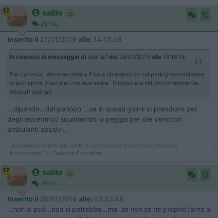
17
salito
29164
Inserito il
27/01/2019
alle:
14:13:39
In risposta al messaggio di
alpinalf
del
26/01/2019
alle
19:18:18
Per cortesia, devo recarmi a Pisa e chiedevo se nel parkig-scambiatore
si può aprire il tavolini con due sedie. Ringrazio e saluto cordialmente.
Alpinalf alpinalf
...dipende...dal periodo ...se in questi giorni vi prendono per
degli eccentrici/ squinternati o peggio per dei venditori
ambulanti abusivi...
„Passare per idiota agli occhi di un imbecille è voluttà da finissimo
buongustaio.“ — Georges Courteline
17
salito
29164
Inserito il
28/01/2019
alle:
03:52:48
...non si può...non si potrebbe...ma ,se non se ne proprio farne a