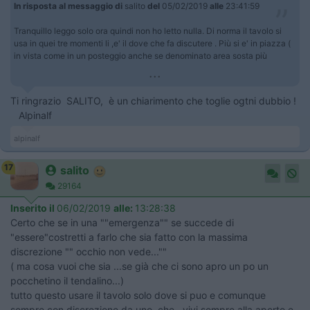
In risposta al messaggio di
salito
del
05/02/2019
alle
23:41:59
Tranquillo leggo solo ora quindi non ho letto nulla. Di norma il tavolo si
usa in quei tre momenti li ,e' il dove che fa discutere . Più si e' in piazza (
in vista come in un posteggio anche se denominato area sosta più
...
Ti ringrazio SALITO, è un chiarimento che toglie ogtni dubbio !
Alpinalf
alpinalf
17
salito
29164
Inserito il
06/02/2019
alle:
13:28:38
Certo che se in una ""emergenza"" se succede di
"essere"costretti a farlo che sia fatto con la massima
discrezione "" occhio non vede...""
( ma cosa vuoi che sia ...se già che ci sono apro un po un
pocchetino il tendalino...)
tutto questo usare il tavolo solo dove si puo e comunque
sempre con discrezione da uno che...vivi sempre alla aperto e