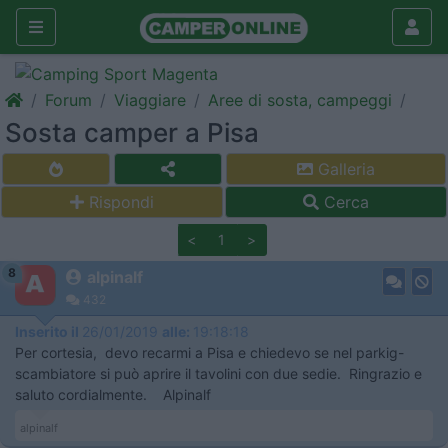
Forum
Viaggiare
Aree di sosta, campeggi
Sosta camper a Pisa
Galleria
Rispondi
Cerca
<
1
>
8
alpinalf
432
Inserito il
26/01/2019
alle:
19:18:18
Per cortesia, devo recarmi a Pisa e chiedevo se nel parkig-
scambiatore si può aprire il tavolini con due sedie. Ringrazio e
saluto cordialmente. Alpinalf
alpinalf