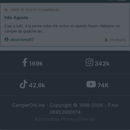
AREE DI SOSTA E CAMPEGGI
Info Agosto
Ciao a tutti, è la prima volta che scrivo su questo forum. Abbiamo un
camper da qualche an...
aleandrea07
44 minuti fa
169k
342k
42,6k
74K
CamperOnLine - Copyright © 1998-2026 - P.Iva
06953990014
Informativa Privacy
Sitemap