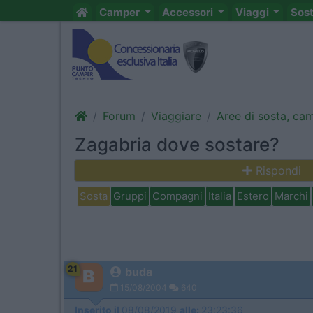
Camper
Accessori
Viaggi
Sos
Forum
Viaggiare
Aree di sosta, ca
Zagabria dove sostare?
Rispondi
Sosta
Gruppi
Compagni
Italia
Estero
Marchi
21
buda
15/08/2004
640
Inserito il
08/08/2019
alle:
23:23:36