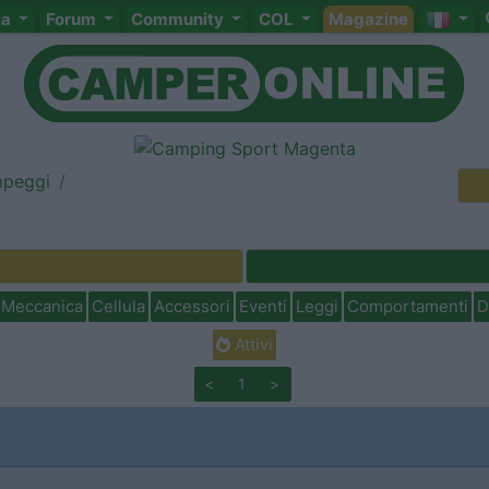
ta
Forum
Community
COL
Magazine
mpeggi
Meccanica
Cellula
Accessori
Eventi
Leggi
Comportamenti
D
Attivi
<
1
>