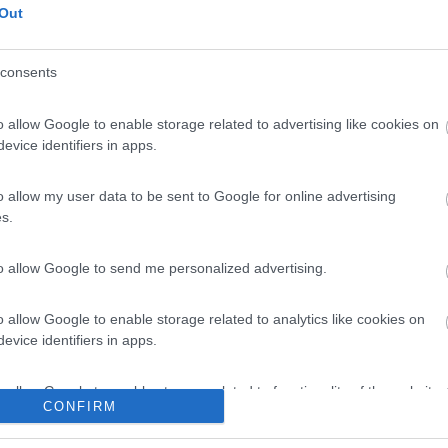
o a piedi in 15min
Out
consents
PROMO
fino al 18/08/26
o allow Google to enable storage related to advertising like cookies on
evice identifiers in apps.
o allow my user data to be sent to Google for online advertising
s.
to allow Google to send me personalized advertising.
o allow Google to enable storage related to analytics like cookies on
Lombardia
evice identifiers in apps.
Area Sosta Camper Orobie
Ardesio
(BG)
o allow Google to enable storage related to functionality of the website
Sacrae Scenae - Ardesio film festival
N
CONFIRM