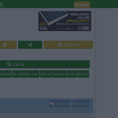
Accedi
Galleria
Cerca
isabili
In camper per
Altro Camper
Altro
Extra
Rispondi
Abuso