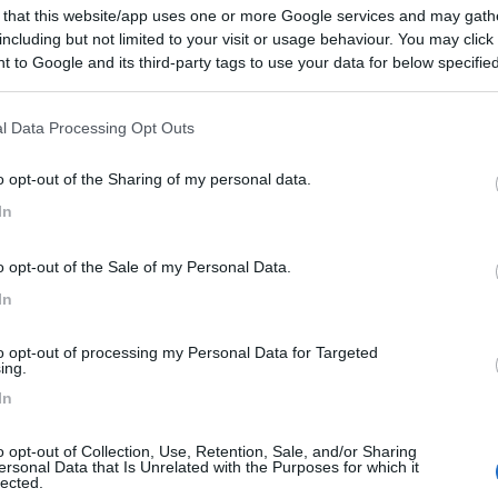
 that this website/app uses one or more Google services and may gath
including but not limited to your visit or usage behaviour. You may click 
:42
 to Google and its third-party tags to use your data for below specifi
ogle consent section.
 più vicino al centro? Grazie
l Data Processing Opt Outs
ti portano in centro velocemente
o opt-out of the Sharing of my personal data.
In
o opt-out of the Sale of my Personal Data.
In
45:54
to opt-out of processing my Personal Data for Targeted
ing.
 poco fuori al campeggio con i mezzi pubblici si arriva in centro
In
cheggio pubblico che si paga solo durante la settimana.
o opt-out of Collection, Use, Retention, Sale, and/or Sharing
Cesta davanti al Lidl.
ersonal Data that Is Unrelated with the Purposes for which it
 ed economica nelle vicinanze.
lected.