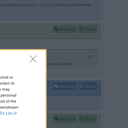
 ho trovato ben poco. Chi vi è stato recentemente.
Rispondi
Abuso
 Chi vi è stato recentemente. Grazie ciao Buda
ntro
sonal or
ection to
Rispondi
Abuso
ou may
 personal
out of the
 downstream
B’s List of
Rispondi
Abuso