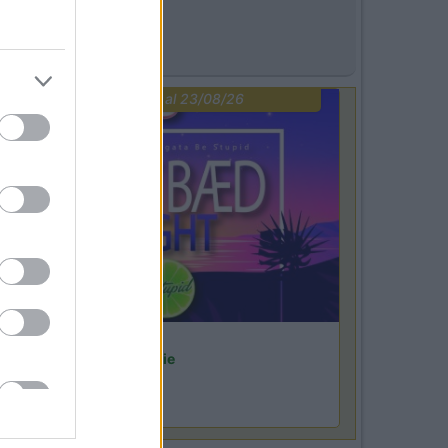
PROMO
fino al 23/08/26
Lombardia
Area Sosta Camper Orobie
Ardesio
(BG)
ot baed night