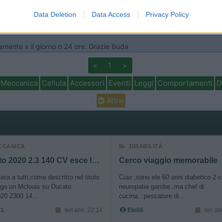
o allow Google to enable storage related to personalization.
Data Deletion
Data Access
Privacy Policy
o allow Google to enable storage related to security, including
cation functionality and fraud prevention, and other user protection.
vamente x il giorno o 24 ore. Grazie Buda
<
1
>
Meccanica
Cellula
Accessori
Eventi
Leggi
Comportamenti
D
Attivi
CCANICA
DISABILITÀ
Ducato 2020 2.3 140 CV esce la prima marcia
Cerco viaggio memorabile
ra a tutti,come descritto nel titolo
Ciao ,sono ele 60 anni diabetico 2 
go un Mclouis su Ducato
neuropatia gambe..ma chef di
20 2300 14...
cucina...pescatore di...
 1
Ieri alle: 22:14
Ele66
Ieri al