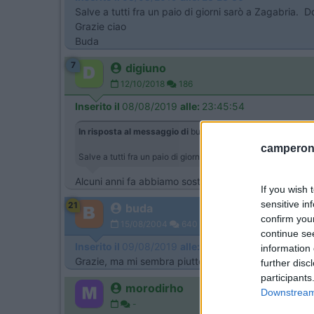
Salve a tutti fra un paio di giorni sarò a Zagabria.
Grazie ciao
Buda
7
digiuno
12/10/2018
186
Inserito il
08/08/2019
alle:
23:45:54
In risposta al messaggio di
buda
del
08/08/2019
alle
23:23
camperonl
Salve a tutti fra un paio di giorni sarò a Zagabria. Dove mi
Alcuni anni fa abbiamo sostato al Camp Zagreb, bello
If you wish 
sensitive in
21
buda
confirm you
15/08/2004
640
continue se
Inserito il
09/08/2019
alle:
14:58:42
information 
Grazie, ma mi sembra piuttosto decentrato e scomodo
further disc
participants
morodirho
Downstream 
-