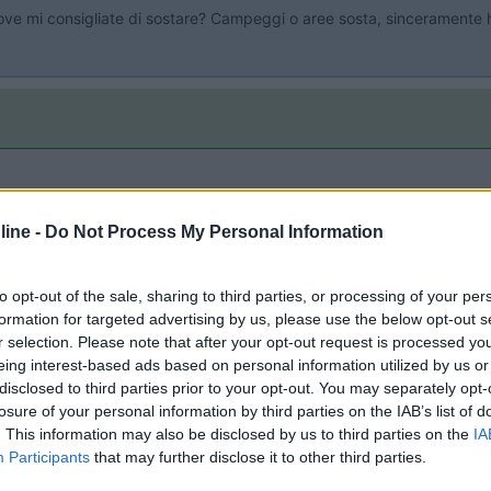
 Dove mi consigliate di sostare? Campeggi o aree sosta, sinceramente
:36
ine -
Do Not Process My Personal Information
 consigliate di sostare? Campeggi o aree sosta, sinceramente ho trovato ben poco.
 pulito e poco fuori al campeggio con i mezzi pubblici si arriva in ce
to opt-out of the sale, sharing to third parties, or processing of your per
formation for targeted advertising by us, please use the below opt-out s
r selection. Please note that after your opt-out request is processed y
eing interest-based ads based on personal information utilized by us or
disclosed to third parties prior to your opt-out. You may separately opt-
. Qlc di più vicino al centro? Grazie
losure of your personal information by third parties on the IAB’s list of
. This information may also be disclosed by us to third parties on the
IA
Participants
that may further disclose it to other third parties.