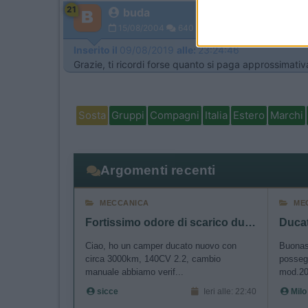
21
I want t
buda
15/08/2004
640
I want t
Inserito il
09/08/2019
alle:
23:24:46
authenti
Grazie, ti ricordi forse quanto si paga approssimati
Sosta
Gruppi
Compagni
Italia
Estero
Marchi
Argomenti recenti
MECCANICA
ME
Fortissimo odore di scarico durante rigeneraz FAP
Ciao, ho un camper ducato nuovo con
Buonase
circa 3000km, 140CV 2.2, cambio
posseg
manuale abbiamo verif...
mod.20
sicce
Ieri alle: 22:40
Milo