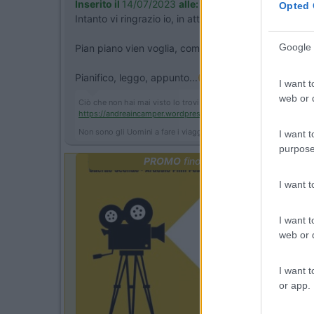
Inserito il
14/07/2023
alle:
12:11:34
Opted 
Intanto vi ringrazio io, in attesa dell'autore del pos
Google 
Pian piano vien voglia, come sempre, leggendo i consi
Pianifico, leggo, appunto...
I want t
web or d
Ciò che non hai mai visto lo trovi dove non sei mai stato.
https://andreaincamper.wordpres...
Non sono gli Uomini a fare i viaggi, ma i viaggi a fare gli Uomini!
I want t
purpose
PROMO
fino al 12/08/26
I want 
I want t
web or d
I want t
or app.