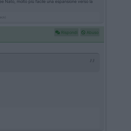
ree Nato, molto più facile una espansione verso la
beck)
Rispondi
Abuso