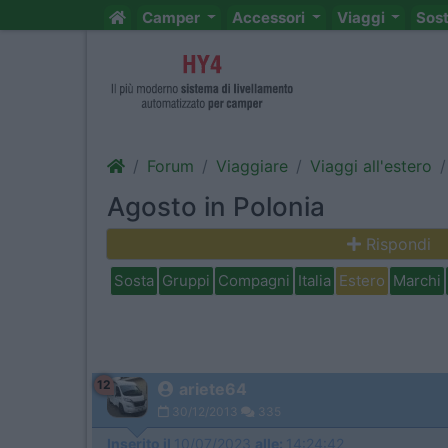
Camper
Accessori
Viaggi
Sos
Forum
Viaggiare
Viaggi all'estero
Agosto in Polonia
Rispondi
Sosta
Gruppi
Compagni
Italia
Estero
Marchi
12
ariete64
30/12/2013
335
Inserito il
10/07/2023
alle:
14:24:42