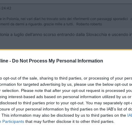
:24:42
e in Polonia, nei vari diari ho trovato solo dei riferimenti con passaggi sporadici 
enti da darmi a riguardo. grazie mille a tutti. Roberto roberto
Polonia a luglio dell'anno scorso entrando dalla Slovacchia e uscendo 
pe e spot) in merito ai posti imperdibili:
ine -
Do Not Process My Personal Information
ali più spettacolari dell’Europa centrale e numerosi sentieri escursioni
a di storia. Ci sono numerosi siti storici da visitare, tra cui la Piazza 
to opt-out of the sale, sharing to third parties, or processing of your per
aico di Kazimierz. La miniera di sale, a pochi chilometri dalla città, è
formation for targeted advertising by us, please use the below opt-out s
r selection. Please note that after your opt-out request is processed y
uno dei simboli più forti dell’Olocausto e del genocidio nazista. Visi
eing interest-based ads based on personal information utilized by us or
e la gravità delle atrocità commesse. Noi ne consigliamo vivamente la v
disclosed to third parties prior to your opt-out. You may separately opt-
ole da visitare, vi verrà davver voglia di cercare i numerosi gnometti 
losure of your personal information by third parties on the IAB’s list of
con molti monumenti e musei da visitare, come la Cattedrale di San Pie
. This information may also be disclosed by us to third parties on the
IA
poranea e molti altri.
Participants
that may further disclose it to other third parties.
ittà fuori dal tempo. Vale la pena perdersi per la città medievale che 
tura, con numerosi edifici storici ben conservati è nota anche per il 