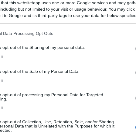
 that this website/app uses one or more Google services and may gath
 in Polonia? Allora devi assolutamente visitare questo parco! Una volt
including but not limited to your visit or usage behaviour. You may click 
 to Google and its third-party tags to use your data for below specifi
ogle consent section.
l Data Processing Opt Outs
o opt-out of the Sharing of my personal data.
zina in Italia stava a 2 euro in Polonia 1.6!)
vi consigliamo 01pizzarium! Il titolare, Jack, è polacco ma parla ita
In
o opt-out of the Sale of my Personal Data.
In
to opt-out of processing my Personal Data for Targeted
ing.
In
o opt-out of Collection, Use, Retention, Sale, and/or Sharing
ersonal Data that Is Unrelated with the Purposes for which it
lected.