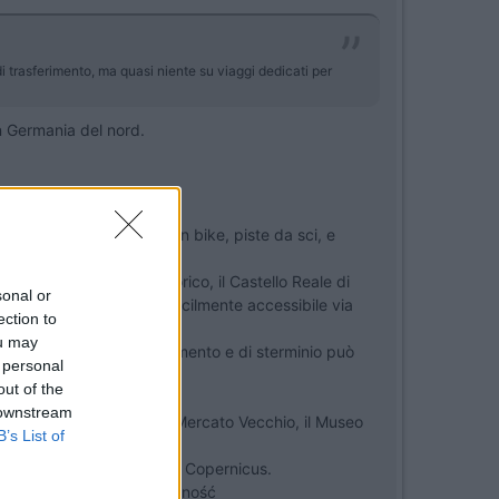
di trasferimento, ma quasi niente su viaggi dedicati per
in Germania del nord.
stici, percorsi di mountain bike, piste da sci, e
del Mercato del centro storico, il Castello Reale di
sonal or
 un gioiello! Cracovia è facilmente accessibile via
ection to
ou may
tare il campo di concentramento e di sterminio può
 personal
isita.
out of the
sparsi ovunque.
 downstream
tro e Paolo, la Piazza del Mercato Vecchio, il Museo
B’s List of
ha dato i natali a Nicolaus Copernicus.
movimento sindacale Solidarność