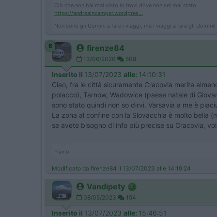
Ciò che non hai mai visto lo trovi dove non sei mai stato.
https://andreaincamper.wordpres...
Non sono gli Uomini a fare i viaggi, ma i viaggi a fare gli Uomini!
6
firenze84
13/06/2020
508
Inserito il
13/07/2023
alle:
14:10:31
Ciao, fra le città sicuramente Cracovia merita alme
polacco), Tarnow, Wadowice (paese natale di Giovanni
sono stato quindi non so dirvi. Varsavia a me è piac
La zona al confine con la Slovacchia è molto bella (m
se avete bisogno di info più precise su Cracovia, vol
Flavio
Modificato da firenze84 il 13/07/2023 alle 14:19:24
Vandipety
08/05/2023
154
Inserito il
13/07/2023
alle:
15:46:51