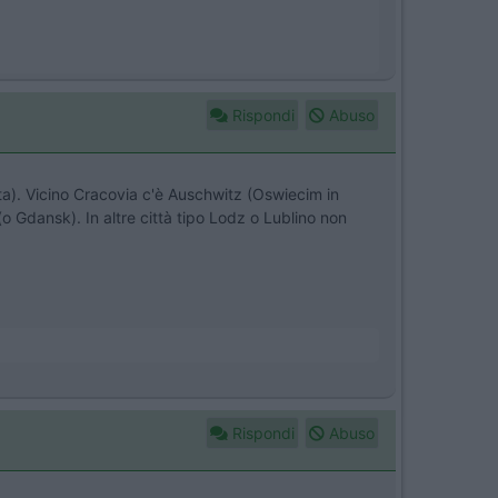
Rispondi
Abuso
ta). Vicino Cracovia c'è Auschwitz (Oswiecim in
o Gdansk). In altre città tipo Lodz o Lublino non
Rispondi
Abuso