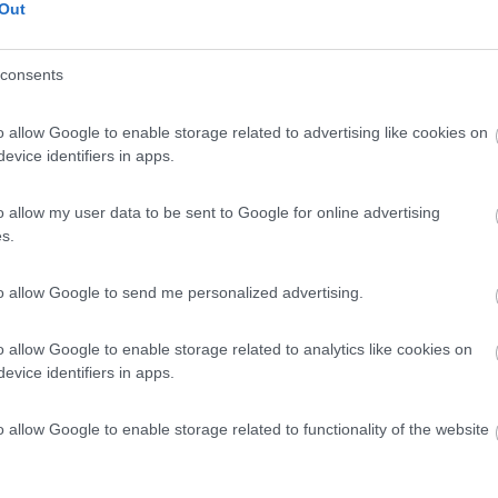
Out
t, perchè stò prendendo spunti.
consents
gli e le testimonianze recenti da chi prima di noi, ha fatto lo stesso
o allow Google to enable storage related to advertising like cookies on
evice identifiers in apps.
o allow my user data to be sent to Google for online advertising
s.
PROMO
fino al 11/08/26
to allow Google to send me personalized advertising.
o allow Google to enable storage related to analytics like cookies on
evice identifiers in apps.
o allow Google to enable storage related to functionality of the website