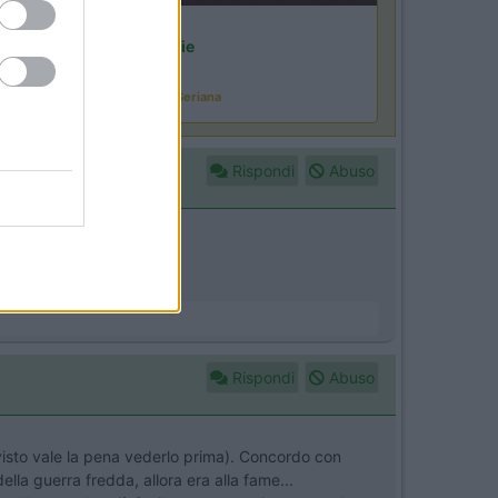
Lombardia
Area Sosta Camper Orobie
Ardesio
(BG)
assegna organistica della val Seriana
Rispondi
Abuso
Rispondi
Abuso
 é visto vale la pena vederlo prima). Concordo con
lla guerra fredda, allora era alla fame...