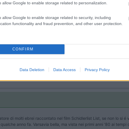
o allow Google to enable storage related to personalization.
Lombardia
Area Sosta Camper Orobie
o allow Google to enable storage related to security, including
Ardesio
(BG)
cation functionality and fraud prevention, and other user protection.
Incontri con il teatro
R
CONFIRM
Data Deletion
Data Access
Privacy Policy
atore di molti ebrei raccontato nel film Schidlerlist List, se non lo si
ualche anno fa. Varsavia bella, ma vista nei primi anni '80 ai tempi de