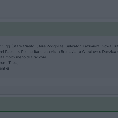
no 3 gg (Stare Miasto, Stare Podgorze, Salwator, Kazimierz, Nowa Hu
 Paolo II). Poi meritano una visita Breslavia (o Wroclaw) e Danzica (
iuta molto meno di Cracovia.
onti Tatra).
entieri