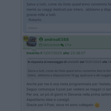
Salve a tutti, come da titolo quest'anno vorremmo far
niente su viaggi dedicati per intero. abbiamo a dis
grazie mille a tutti.
Roberto
roberto
20
andrea6388
06/03/2006
1714
Inserito il
12/07/2023
alle:
23:38:07
In risposta al messaggio di
ariete64
del
10/07/2023
alle
14
Salve a tutti, come da titolo quest'anno vorremmo fare le feri
intero. abbiamo a disposizione 16 gg. qualcuno a dei suggerim
Anche per me è una meta programmata per l'estate, ma
Seguo comunque il post per vedere se magari ci sono
Per ora, un pò di giorni in Slovenia nella prima setti
Aspettiamo idee e consigli.
Grazie per il Post, dove mi sono collegato