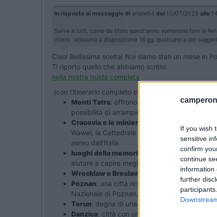
In risposta al messaggio di
ariete64
del
10/07/2023
alle
14
Salve a tutti, come da titolo quest'anno vorremmo fare le feri
intero. abbiamo a disposizione 16 gg. qualcuno a dei suggerim
Ciao! Bellissima scelta! Noi siamo stati un mese in 
Ti riporto quello che abbiamo scritto
nella nostra guida completa
(con l'itinerario completo e la mappa gratuita con tap
camperonl
Monti Tatra
: offrono alcuni dei paesaggi natur
possibilità di arrampicata, kayak e rafting.
Cracovia e le miniere di sale
: stupenda e ricc
If you wish 
Wawel, la Cattedrale di Wawel e il Quartiere Ebr
sensitive in
aereo dall’Italia.
confirm you
luoghi della memoria
: Auschwitz è diventato 
continue se
aiutare a capire meglio gli orrori del passato 
information 
Wrocklaw o Breslavia
: città vivace e piacev
further disc
Poznan
: una città ricca di storia e cultura, 
participants
Nazionale di Poznan, il Museo dell’Arte Contem
Downstream 
Torun
: degna di una visita per scoprire una c
Danzica
: città con una straordinaria architet