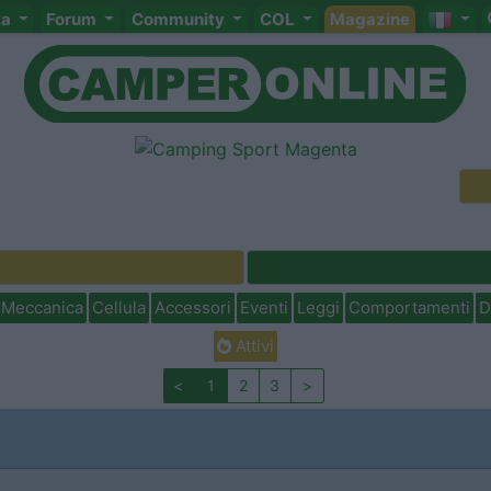
ta
Forum
Community
COL
Magazine
Meccanica
Cellula
Accessori
Eventi
Leggi
Comportamenti
D
Attivi
<
1
2
3
>