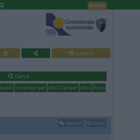
Accedi
Galleria
Cerca
isabili
In camper per
Altro Camper
Altro
Extra
Rispondi
Abuso