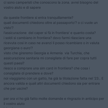
ci sono camperisti che conoscono la zona. avrei bisogno del
vostro aiuto e di sapere
da queste frontiere si entra tranquillamente?
quali documenti chiedono oltre al passaporto'? o ci vuole un
visto'?
l'assicurazione del caper si fà in frontiera' e quanto costa?
i soldi si cambiano in frontiera? devo farmi rilasciare una
ricevuta cosi in caso ne avanzi li posso ricambiare o in valuta
georgiana o euro'?
visto che gireremo Georgia e Armenia via Turchia, che
assicurazione sanitaria mi consigliate di fare per copra tutti
questi paesi?
riesco a comprare una sim card in frontiera? che cosa i
consigliate di prendere e dove?
noi viaggiamo con un gatto, ha già la titolazione fatta nel '23.. E
ancora valida e quali altri documenti chiedono sia per entrare
che per uscire?
per ora vi ho già fatto molte domande e ringrazio in anticipo per
il vostro aiuto