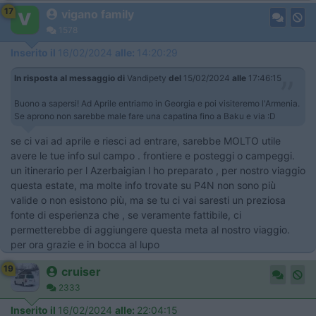
17
vigano family
1578
Inserito il
16/02/2024
alle:
14:20:29
In risposta al messaggio di
Vandipety
del
15/02/2024
alle
17:46:15
Buono a sapersi! Ad Aprile entriamo in Georgia e poi visiteremo l'Armenia.
Se aprono non sarebbe male fare una capatina fino a Baku e via :D
se ci vai ad aprile e riesci ad entrare, sarebbe MOLTO utile
avere le tue info sul campo . frontiere e posteggi o campeggi.
un itinerario per l Azerbaigian l ho preparato , per nostro viaggio
questa estate, ma molte info trovate su P4N non sono più
valide o non esistono più, ma se tu ci vai saresti un preziosa
fonte di esperienza che , se veramente fattibile, ci
permetterebbe di aggiungere questa meta al nostro viaggio.
per ora grazie e in bocca al lupo
19
cruiser
2333
Inserito il
16/02/2024
alle:
22:04:15