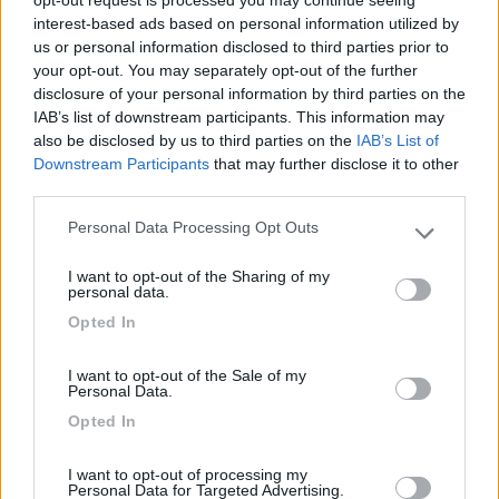
opt-out request is processed you may continue seeing
Se tutto va bene pensiamo che potremmo farlo durante i ponti
interest-based ads based on personal information utilized by
di primavera del 2025 con la solita formula che io parto prima e
us or personal information disclosed to third parties prior to
mia moglie mi raggiunge, in questo caso a Tashkent.
your opt-out. You may separately opt-out of the further
Idealmente sarebbe l'ultimo grande viaggio con questo camper,
disclosure of your personal information by third parties on the
dal 2018 a oggi siamo a 210mila km, primad di passare a quello
IAB’s list of downstream participants. This information may
che dovrebbe portarci nelle americhe
also be disclosed by us to third parties on the
IAB’s List of
17
vigano family
Downstream Participants
that may further disclose it to other
third parties.
1578
Inserito il
13/02/2024
alle:
12:33:39
Personal Data Processing Opt Outs
Please note that this website/app uses one or more Google
services and may gather and store information including but
In risposta al messaggio di
ledzep
del
13/02/2024
alle
11:48:33
I want to opt-out of the Sharing of my
not limited to your visit or usage behaviour. You may click to
personal data.
noi invece abbiamo il programma di prendere il traghetto da Baku al
grant or deny consent to Google and its third-party tags to
Opted In
Kazakistan, dove per gli italiani non serve il visto, e da lì fare l'Uzbekistan
use your data for below specified purposes in below Google
, dove nemmeno serve Di per sè quel che rende complicato questo
consent section.
viaggio
I want to opt-out of the Sale of my
...
Personal Data.
Opted In
come ci arrivi a Baku in camper?
I want to opt-out of processing my
11
ledzep
Personal Data for Targeted Advertising.