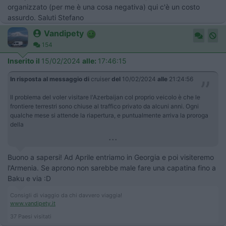
organizzato (per me è una cosa negativa) qui c'è un costo
assurdo. Saluti Stefano
Vandipety
154
Inserito il
15/02/2024
alle:
17:46:15
In risposta al messaggio di
cruiser
del
10/02/2024
alle
21:24:56
Il problema del voler visitare l'Azerbaijan col proprio veicolo è che le
frontiere terrestri sono chiuse al traffico privato da alcuni anni. Ogni
qualche mese si attende la riapertura, e puntualmente arriva la proroga
della
...
Buono a sapersi! Ad Aprile entriamo in Georgia e poi visiteremo
l'Armenia. Se aprono non sarebbe male fare una capatina fino a
Baku e via :D
Consigli di viaggio da chi davvero viaggia!
www.vandipety.it
37 Paesi visitati