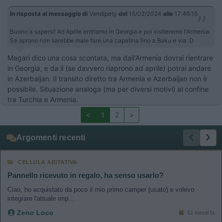
In risposta al messaggio di
Vandipety
del
15/02/2024
alle
17:46:15
Buono a sapersi! Ad Aprile entriamo in Georgia e poi visiteremo l'Armenia.
Se aprono non sarebbe male fare una capatina fino a Baku e via :D
Magari dico una cosa scontata, ma dall'Armenia dovrai rientrare
in Georgia, e da lì (se davvero riaprono ad aprile) potrai andare
in Azerbaijan. Il transito diretto tra Armenia e Azerbaijan non è
possibile. Situazione analoga (ma per diversi motivi) al confine
tra Turchia e Armenia.
<
1
2
>
Argomenti recenti
CELLULA ABITATIVA
Pannello ricevuto in regalo, ha senso usarlo?
Ciao, ho acquistato da poco il mio primo camper (usato) e volevo
integrare l'attuale imp...
Zeno Loco
51 minuti fa