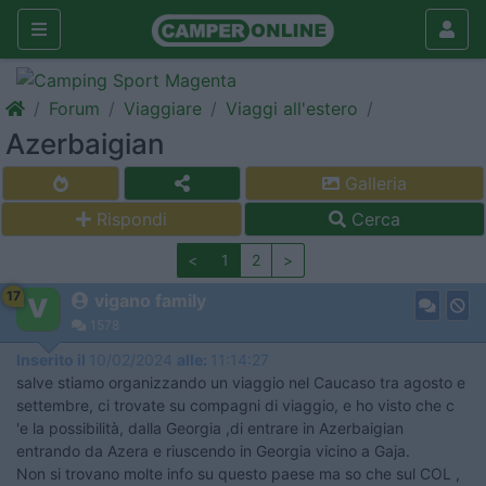
Forum
Viaggiare
Viaggi all'estero
Azerbaigian
Galleria
Rispondi
Cerca
<
1
2
>
17
vigano family
1578
Inserito il
10/02/2024
alle:
11:14:27
salve stiamo organizzando un viaggio nel Caucaso tra agosto e
settembre, ci trovate su compagni di viaggio, e ho visto che c
'e la possibilità, dalla Georgia ,di entrare in Azerbaigian
entrando da Azera e riuscendo in Georgia vicino a Gaja.
Non si trovano molte info su questo paese ma so che sul COL ,