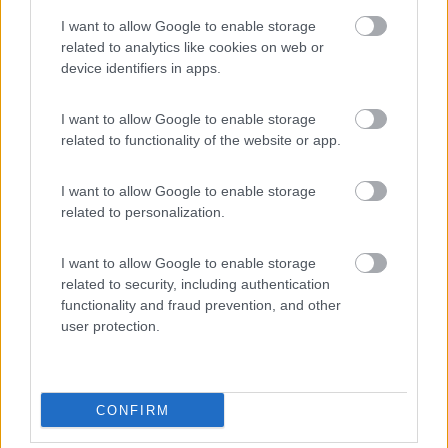
Inserito il
13/02/2024
alle:
15:22:49
I want to allow Google to enable storage
related to analytics like cookies on web or
In risposta al messaggio di
ledzep
del
13/02/2024
alle
11:48:33
device identifiers in apps.
noi invece abbiamo il programma di prendere il traghetto da Baku al
Kazakistan, dove per gli italiani non serve il visto, e da lì fare l'Uzbekistan
I want to allow Google to enable storage
, dove nemmeno serve Di per sè quel che rende complicato questo
related to functionality of the website or app.
viaggio
...
I want to allow Google to enable storage
Non siamo entrati nel dettaglio dell'itinerario e dei visti,
related to personalization.
appunto, perché per ora l'Azerbaijan non è transitabile.
Vedremo al momento opportuno ma se va avanti così, mi sa che
I want to allow Google to enable storage
andremo prima in Sud America.
related to security, including authentication
Non parliamo dei km che crescono come funghi! Ma visto che,
functionality and fraud prevention, and other
per ora, il motore va benissimo, lo curiamo per farlo durare.
user protection.
Anche perché imbarcare un mezzo nuovo o semi nuovo per il
Sud America non ci sembra una buona idea...
6
Silvy 60
CONFIRM
436
Inserito il
13/02/2024
alle:
15:24:39