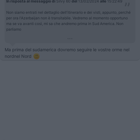
In risposta al messaggio di
Silvy 60
del
13/02/2024
alle
15:22:49
Non siamo entrati nel dettaglio dell'itinerario e dei visti, appunto, perché
per ora l'Azerbaijan non è transitabile. Vedremo al momento opportuno
ma se va avanti così, mi sa che andremo prima in Sud America. Non
parliamo
...
Ma prima del sudamerica dovremo seguire le vostre orme nel
nordnel Nord