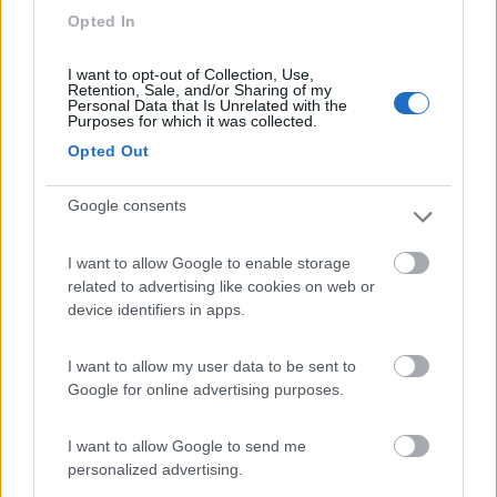
3722
Opted In
Inserito il
13/02/2024
alle:
12:49:57
come vedi ho scritto primavera 2025. Da qui all'anno prossimo
I want to opt-out of Collection, Use,
prevedibilmente le frontiere terrestri le riapriranno. Ormai tutti i
Retention, Sale, and/or Sharing of my
Personal Data that Is Unrelated with the
contenziosi li hanno risolti.
Purposes for which it was collected.
Comunque l'unico modo è attraverso la Georgia ( e magari,
Opted Out
visto che voi vorreste andare ad agosto, le frontiere saranno già
riaperte anche per voi. Il visto non è un problema, si fa online)
Google consents
Modificato da ledzep il 13/02/2024 alle 12:52:02
18
velvet
I want to allow Google to enable storage
615
related to advertising like cookies on web or
Inserito il
13/02/2024
alle:
14:49:34
device identifiers in apps.
Comunque con i viaggi organizzati per camper si può andare
prendendo il famoso traghetto da Baku, spendi un botto oltre
I want to allow my user data to be sent to
9500 euro per 2 persone oltre il gasolio e molte altre spese non
Google for online advertising purposes.
comprese però ci vai a Samarcanda, Bukkara e Kiwa. Saluti
Stefano
I want to allow Google to send me
6
Silvy 60
personalized advertising.
436