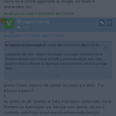
Cerca tra le notizie aggiornate su Google, nei forum di
overlanders, etc.
Modificato da cruiser il 10/02/2024 alle 21:25:59
17
vigano family
1578
Inserito il
11/02/2024
alle:
11:34:05
In risposta al messaggio di
cruiser
del
10/02/2024
alle
21:24:56
Il problema del voler visitare l'Azerbaijan col proprio veicolo è che le
frontiere terrestri sono chiuse al traffico privato da alcuni anni. Ogni
qualche mese si attende la riapertura, e puntualmente arriva la proroga
della
...
grazie Criuser, sapevo che saresti sul pezzo e d 'aiuto. Ti e
piaciuto il paese?
h
Ho scritto all 'uff. turistico di Saky e mi hanno confermato che le
frontiere tra Azerbaigian per Georgia sono aperte, ma non il
contrario. quindi non si può ancora entrare dalla Georgia.