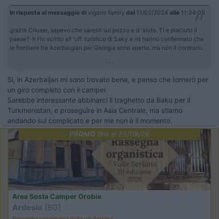
In risposta al messaggio di
vigano family
del
11/02/2024
alle
11:34:05
grazie Criuser, sapevo che saresti sul pezzo e d 'aiuto. Ti e piaciuto il
paese? h Ho scritto all 'uff. turistico di Saky e mi hanno confermato che
le frontiere tra Azerbaigian per Georgia sono aperte, ma non il contrario.
...
Sì, in Azerbaijan mi sono trovato bene, e penso che tornerò per
un giro completo con il camper.
Sarebbe interessante abbinarci il traghetto da Baku per il
Turkmenistan, e proseguire in Asia Centrale, ma stiamo
andando sul complicato e per me non è il momento.
PROMO
fino al 25/08/26
Area Sosta Camper Orobie
Ardesio
(BG)
Rassegna organistica della val Seriana