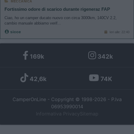
MECCANICA
Fortissimo odore di scarico durante rigeneraz FAP
Ciao, ho un camper ducato nuovo con circa 3000km, 140CV 2.2,
cambio manuale abbiamo verif...
sicce
Ieri alle: 22:40
169k
342k
42,6k
74K
CamperOnLine - Copyright © 1998-2026 - P.Iva
06953990014
Informativa Privacy
Sitemap