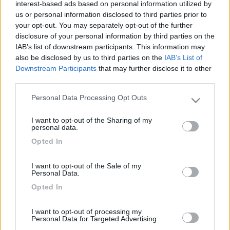
Siamo stati anche a Klagenfurt, ma molto più dinamico e meno
interest-based ads based on personal information utilized by
rilassante a nostro avviso.
us or personal information disclosed to third parties prior to
your opt-out. You may separately opt-out of the further
Non ci sono vere e proprie montagne, anche se sul lago
disclosure of your personal information by third parties on the
Ossiacher hai accesso ad impianti di risalita per passare una
IAB’s list of downstream participants. This information may
giornata in quota.
also be disclosed by us to third parties on the
IAB’s List of
Downstream Participants
that may further disclose it to other
Il nostro giro classico era Tarvisio->Villach->Millstatt e ritorno
third parties.
per Hermagor->Lienz->Val Pusteria.
Personal Data Processing Opt Outs
Eviterei questo giro a ferragosto... ma normalmente riesci a
Please note that this website/app uses one or more Google
goderti una buona varietà di panorami.
services and may gather and store information including but
Buona vacanza
I want to opt-out of the Sharing of my
not limited to your visit or usage behaviour. You may click to
personal data.
grant or deny consent to Google and its third-party tags to
Opted In
Vittorio
use your data for below specified purposes in below Google
consent section.
I want to opt-out of the Sale of my
Personal Data.
Opted In
Vittorio
--------------------------------------
La vita è ciò che ti accade quando sei tutto intento a fare altri piani.
I want to opt-out of processing my
Personal Data for Targeted Advertising.
12
Duesogni