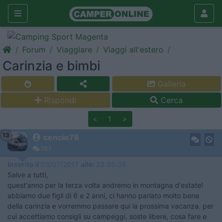
Forum
Viaggiare
Viaggi all'estero
Carinzia e bimbi
Galleria
Rispondi
Cerca
<
1
>
13
cencio78
107
Inserito il
03/07/2017
alle:
23:35:36
Salve a tutti,
quest'anno per la terza volta andremo in montagna d'estate!
abbiamo due figli di 6 e 2 anni, ci hanno parlato molto bene
della carinzia e vorremmo passare qui la prossima vacanza. per
cui accettiamo consigli su campeggi, soste libere, cosa fare e