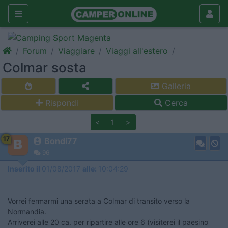
Forum
Viaggiare
Viaggi all'estero
Colmar sosta
Galleria
Rispondi
Cerca
<
1
>
17
Bondi77
96
Inserito il
01/08/2017
alle:
10:04:29
Vorrei fermarmi una serata a Colmar di transito verso la
Normandia.
Arriverei alle 20 ca. per ripartire alle ore 6 (visiterei il paesino