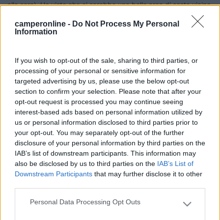
alla sera). Ho visto che ci sarebbe una bella area di sosta vicino
al porto ma purtroppo la chiudono con cancelli dalle 17 alle 8.
camperonline -
Do Not Process My Personal
Conoscete altre possibilità di sosta per visitare il paese?
Information
Grazie
If you wish to opt-out of the sale, sharing to third parties, or
19
kind of blue
processing of your personal or sensitive information for
3480
targeted advertising by us, please use the below opt-out
section to confirm your selection. Please note that after your
Inserito il
01/08/2017
alle:
12:52:13
opt-out request is processed you may continue seeing
Ti confermo che chiudono i cancelli verso le 17/18 (circa).
interest-based ads based on personal information utilized by
Una possibilità di sosta la puoi trovare nel Parking riservato ai
us or personal information disclosed to third parties prior to
camper lungo Rue de la Cavallerie N 48.08218, E 7.35990
your opt-out. You may separately opt-out of the further
nessun servizio (come ho detto è un parcheggio per camper
disclosure of your personal information by third parties on the
lungo una strada); non so il costo. Sei vicino al centro, forse di
IAB’s list of downstream participants. This information may
più che nell'Area al Porto.
also be disclosed by us to third parties on the
IAB’s List of
Ci sono passato un mesetto fa e c'erano dei camper in sosta (io
Downstream Participants
that may further disclose it to other
però mi sono appoggiato all'AA del Porto)
third parties.
Ciao
Pierluigi
Personal Data Processing Opt Outs
Please note that this website/app uses one or more Google
Siediti al sole. Abdica e sii re di te stesso (Fernando Pessoa)
services and may gather and store information including but