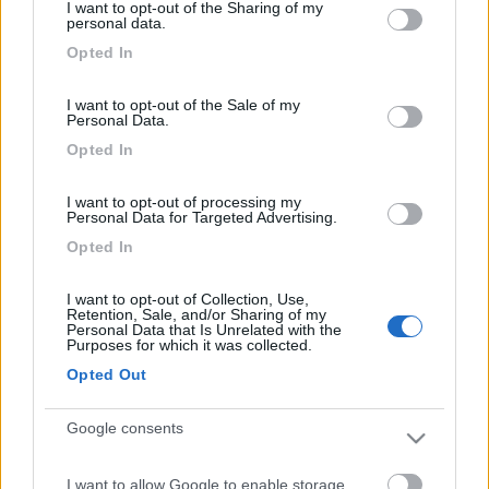
I want to opt-out of the Sharing of my
not limited to your visit or usage behaviour. You may click to
Modificato da kind of blue il 01/08/2017 alle 22:51:50
personal data.
grant or deny consent to Google and its third-party tags to
17
Bondi77
Opted In
use your data for below specified purposes in below Google
96
consent section.
I want to opt-out of the Sale of my
Inserito il
02/08/2017
alle:
09:39:25
Personal Data.
Grazie.
Opted In
Nel caso non trovassi posto in questo park. Per fermarmi a
visitare la cittadina ci sono divieti a parcheggiare o trovo
I want to opt-out of processing my
secondo voi per un paio d'ore?
Personal Data for Targeted Advertising.
19
kind of blue
Opted In
3480
I want to opt-out of Collection, Use,
Inserito il
02/08/2017
alle:
12:26:07
Retention, Sale, and/or Sharing of my
Non mi pare ci fossero particolari divieti - eventualmente ci
Personal Data that Is Unrelated with the
Purposes for which it was collected.
sono le sbarre - basta non pretendere di parcheggiare in centro
storico.
Opted Out
Comunque ti segnalo un altro parcheggio autorizzato ai
camper; è vicino a quello che ti avevo segnalato e si trova in
Google consents
Rue Henri Wilhelm N48.08351, E7.35522 e sei a circa un km dal
centro.
I want to allow Google to enable storage
Lì vicino c'è anche un altro grande parcheggio, ma l'ultima volta