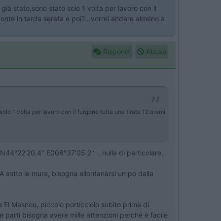
già stato,sono stato solo 1 volta per lavoro con il
monte in tarda serata e poi?...vorrei andare almeno a
Rispondi
Abuso
olo 1 volta per lavoro con il furgone tutta una tirata 12 oremi
 N44°22'20.4" E008°37'05.2" , nulla di particolare,
sotto le mura, bisogna allontanarsi un po dalla
El Masnou, piccolo porticciolo subito prima di
lle parti bisogna avere mille attenzioni perchè è facile