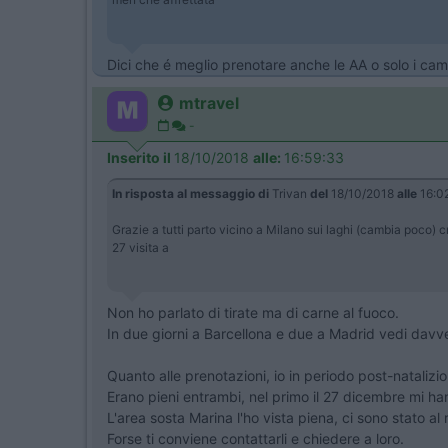
Dici che é meglio prenotare anche le AA o solo i c
mtravel
-
Inserito il
18/10/2018
alle:
16:59:33
In risposta al messaggio di
Trivan
del
18/10/2018
alle
16:0
Grazie a tutti parto vicino a Milano sui laghi (cambia poco) c
27 visita a
Non ho parlato di tirate ma di carne al fuoco.
In due giorni a Barcellona e due a Madrid vedi davve
Quanto alle prenotazioni, io in periodo post-natalizio
Erano pieni entrambi, nel primo il 27 dicembre mi ha
L'area sosta Marina l'ho vista piena, ci sono stato al 
Forse ti conviene contattarli e chiedere a loro.