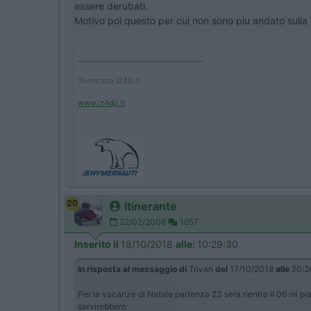
essere derubati.
Motivo poi questo per cui non sono piu andato sulla
____________________________________
Tommaso IZ4DJI
www.iz4dji.it
20
itinerante
22/02/2006
1657
Inserito il
18/10/2018
alle:
10:29:30
In risposta al messaggio di
Trivan
del
17/10/2018
alle
20:2
Per le vacanze di Natale partenza 23 sera rientro il 06 mi pia
servirebbero