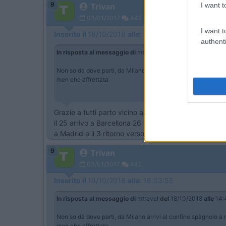
9
I want t
Trivan
03/01/2017
442
I want t
Inserito il
18/10/2018
alle:
16:02:39
authenti
In risposta al messaggio di
mtravel
del
18/10/2018
alle
14:
Non so da dove parti, da Milano arrivi al confine spagnolo a 
men che affrettata
Grazie a tutti parto vicino a Milano sui laghi (cambi
il 25 arrivo a Barcellona 26 e 27 visita a Barcellona, 
a Madrid e il 3 ritorno verso casa non mi sembra una
9
Trivan
03/01/2017
442
Inserito il
18/10/2018
alle:
16:03:55
In risposta al messaggio di
mtravel
del
18/10/2018
alle
14:
Non so da dove parti, da Milano arrivi al confine spagnolo a 
men che affrettata