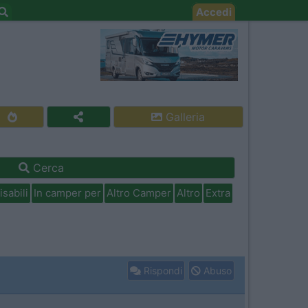
Accedi
Galleria
Cerca
isabili
In camper per
Altro Camper
Altro
Extra
Rispondi
Abuso