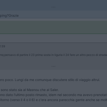
...
amping?Grazie
2:39
mq pensavo di partire il 23 prima sosta in liguria il 24 fare un altro pezzo di stra
...
ro poco. Lungi da me comunque discutere stilo di viaggio altrui.
 sono stato sia al Masnou che al Saler.
nno dato l'ultimo posto rimasto, idem nel secondo ma avevo prenotato 
ritorno (verso il 4 o il 6) e c'era ancora parecchia gente anche se molt