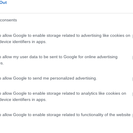
alencia il El Saler o l'area sosta Marina.
Out
 scorso anno, pur grande, anche la Marina era piena.
ancesi da Marsiglia al confine spagnolo.
consents
 cerca qualche area soste nei paesi limitrofi, magari nei pressi di un
o allow Google to enable storage related to advertising like cookies on
evice identifiers in apps.
o allow my user data to be sent to Google for online advertising
s.
to allow Google to send me personalized advertising.
o allow Google to enable storage related to analytics like cookies on
Previous
evice identifiers in apps.
o allow Google to enable storage related to functionality of the website
Finlandia 