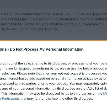
...
sta in Liguria a Marina degli Aregai N 43.83720, E 7.90614 si paga solo
te al Camping Masnou dal camping è comodissimo arrivare in centro a 
mping Coll Vert N 39.39644, W 0.33240 in centro ci puoi arrivare con la
4, W 3.60337 comodo per il centro.
ine -
Do Not Process My Personal Information
to opt-out of the sale, sharing to third parties, or processing of your per
formation for targeted advertising by us, please use the below opt-out s
p,vicino alla fermata della metro!
r selection. Please note that after your opt-out request is processed y
Toledo,Segovia.
eing interest-based ads based on personal information utilized by us or
disclosed to third parties prior to your opt-out. You may separately opt-
losure of your personal information by third parties on the IAB’s list of
. This information may also be disclosed by us to third parties on the
IA
Participants
that may further disclose it to other third parties.