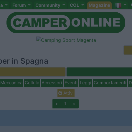
ta
Forum
Community
COL
Magazine
per in Spagna
Meccanica
Cellula
Accessori
Eventi
Leggi
Comportamenti
D
Attivi
<
1
>