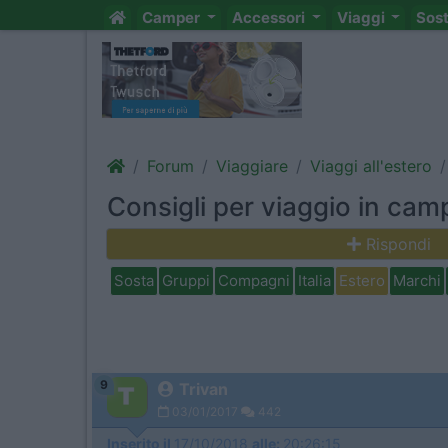
Camper
Accessori
Viaggi
Sos
Forum
Viaggiare
Viaggi all'estero
Consigli per viaggio in cam
Rispondi
Sosta
Gruppi
Compagni
Italia
Estero
Marchi
9
Trivan
03/01/2017
442
Inserito il
17/10/2018
alle:
20:26:15