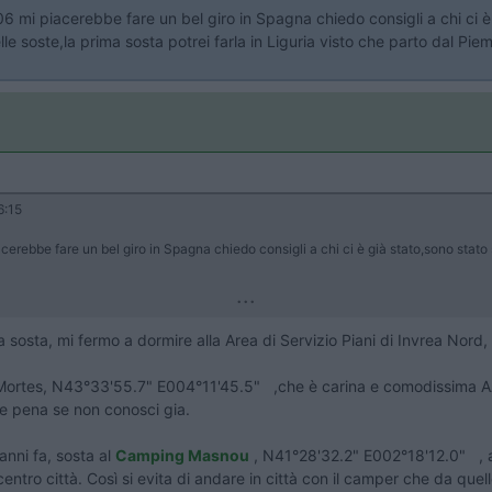
06 mi piacerebbe fare un bel giro in Spagna chiedo consigli a chi ci è 
le soste,la prima sosta potrei farla in Liguria visto che parto dal Pie
6:15
cerebbe fare un bel giro in Spagna chiedo consigli a chi ci è già stato,sono stato s
...
osta, mi fermo a dormire alla Area di Servizio Piani di Invrea Nord,
 Mortes,
N43°33'55.7" E004°11'45.5"
,che è carina e comodissima AA 
e pena se non conosci gia.
anni fa, sosta al
Camping Masnou
, N41°28'32.2" E002°18'12.0" , a 
n centro città. Così si evita di andare in città con il camper che da que