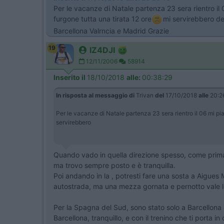
Per le vacanze di Natale partenza 23 sera rientro il 
furgone tutta una tirata 12 ore
mi servirebbero del
Barcellona Valrncia e Madrid Grazie
19
IZ4DJI
12/11/2006
58914
Inserito il
18/10/2018
alle:
00:38:29
In risposta al messaggio di
Trivan
del
17/10/2018
alle
20:2
Per le vacanze di Natale partenza 23 sera rientro il 06 mi pia
servirebbero
Quando vado in quella direzione spesso, come prima s
ma trovo sempre posto e è tranquilla.
Poi andando in la , potresti fare una sosta a Aigues
autostrada, ma una mezza gornata e pernotto vale l
Per la Spagna del Sud, sono stato solo a Barcellona 
Barcellona, tranquillo, e con il trenino che ti porta i