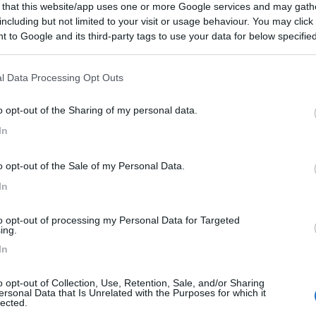
 that this website/app uses one or more Google services and may gath
including but not limited to your visit or usage behaviour. You may click 
 to Google and its third-party tags to use your data for below specifi
6:15
ogle consent section.
cerebbe fare un bel giro in Spagna chiedo consigli a chi ci è già stato,sono stato s
l Data Processing Opt Outs
...
o opt-out of the Sharing of my personal data.
agnolo a metà della seconda giornata.
In
o opt-out of the Sale of my Personal Data.
lona e Valencia richiede almeno cinque giorni (tre per la prima e due 
In
capitale ci sono montagne, ci sono perfino campi da sci.
do dello scorso anno in zona ci fu una bufera di neve con autostrad
to opt-out of processing my Personal Data for Targeted
ualcuna tra Cordoba, Granada e Siviglia.
ing.
bellisime Toledo e reggia di Aranjuez.
In
 Caidos.
o opt-out of Collection, Use, Retention, Sale, and/or Sharing
are il diario del mio viaggio 2017 (costa meridionale, Valencia ma no Ba
ersonal Data that Is Unrelated with the Purposes for which it
orno.
lected.