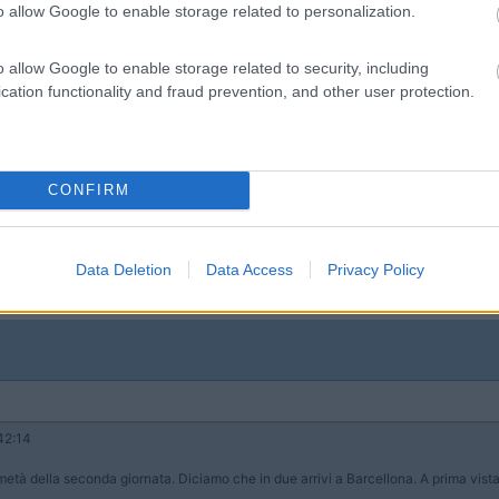
o allow Google to enable storage related to personalization.
o allow Google to enable storage related to security, including
cation functionality and fraud prevention, and other user protection.
42:14
metà della seconda giornata. Diciamo che in due arrivi a Barcellona. A prima vist
CONFIRM
...
a poco) cmq pensavo di partire il 23 prima sosta in liguria il 24 fare 
Data Deletion
Data Access
Privacy Policy
28 trasferimento a Valencia circa 4 o 5 ore 29 e 30 visita a Valencia,31
 gran tirata
42:14
metà della seconda giornata. Diciamo che in due arrivi a Barcellona. A prima vist