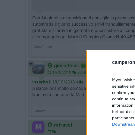
Con 14 giorni a disposizione ti consiglio la prima so
autostrada il giorno successivo arrivi tranquillamen
gratuita e si arriva in giornata e puoi sostare al ca
al campeggio per Madrid Camping Osuna N 40.4537
Gian Franco
camperonl
15
giornifelici
31/10/2010
2858
If you wish 
Inserito il
18/10/2018
alle:
10:32:46
sensitive in
A Barcellona,molto comoda è l'area di sosta Città Sto
confirm you
Non molto lontano da Madrid,potresti visitare Avila,
continue se
information 
CarloVa
further disc
participants
Downstream 
mtravel
-