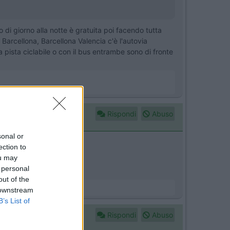
 di giorno alla notte è gratuita poi facendo tutta
Barcellona, Barcellona Valencia c'è l'autovia
 pista ciclabile o con il bus entrambe sono di fronte
Rispondi
Abuso
sonal or
ection to
ou may
 personal
out of the
 downstream
B’s List of
Rispondi
Abuso