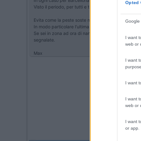
In ogni caso per Barcellona buono il El Masnou e per V
Opted 
Visto il periodo, per tutti e tre meglo prenotare, lo
Evita come la peste soste notturne negli autogrill fr
Google 
In modo particolare l'ultima (Village Catalan).
Se sei in zona ad ora di nanna, lascia l'autostrada e
I want t
segnalate.
web or d
Max
I want t
purpose
I want 
I want t
web or d
I want t
or app.