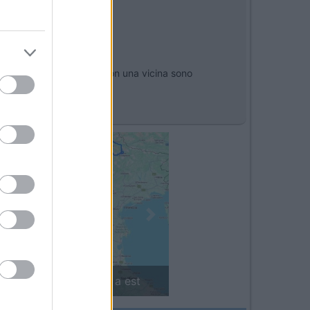
a Gendarmerie. Le uscite con una vicina sono
Next
in camper: il piccolo sentiero