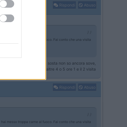
Rispondi
Abuso
a hai messo troppa carne al fuoco. Fai conto che una visita
un altro pezzo di strada con sosta non so ancora sove,
 trasferimento a Madrid altre 4 o 5 ore 1 e il 2 visita
Rispondi
Abuso
a hai messo troppa carne al fuoco. Fai conto che una visita