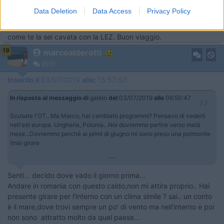
mi sono preso una polmonite (mai girare sudato in vespa...alla
Data Deletion
Data Access
Privacy Policy
mia età!) e devo fare dei controlli prima della partenza. Io
speriamo che me la cavo, si diceva. Se vai in Inghilterra, dimmi
come te la sei cavata con la LEZ. Buon viaggio.
19
marcoalderotti
9510
Inserito il
03/07/2019
alle:
15:57:50
In risposta al messaggio di
galelo
del
03/07/2019
alle
06:50:47
Scusate l'OT...Ma Marco, hai cambiato programmi? Pensavo di vederti
nell'est europa. Ungheria, Polonia...Noi dovremmo partire verso metà
mese...Dovremmo perchè ai primi di giugno mi sono preso una polmonite
(mai girare
...
Senti... decido dove vado il giorno prima...
Andare in romania con questo caldo,non mi attira proprio.. Hai
presente girare per l'interno con un clima simile ? sai.. un conto
è il mare,dove trovi sempre un po' di vento ma nell'interno e poi
non sono attratto molto da quel paese...