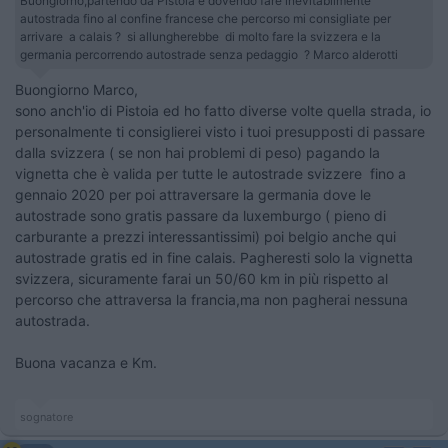
Buongiorno,partendo da Pistoia e dovendo fare inevitabilmente
autostrada fino al confine francese che percorso mi consigliate per
arrivare a calais ? si allungherebbe di molto fare la svizzera e la
germania percorrendo autostrade senza pedaggio ? Marco alderotti
Buongiorno Marco,
sono anch'io di Pistoia ed ho fatto diverse volte quella strada, io
personalmente ti consiglierei visto i tuoi presupposti di passare
dalla svizzera ( se non hai problemi di peso) pagando la
vignetta che è valida per tutte le autostrade svizzere fino a
gennaio 2020 per poi attraversare la germania dove le
autostrade sono gratis passare da luxemburgo ( pieno di
carburante a prezzi interessantissimi) poi belgio anche qui
autostrade gratis ed in fine calais. Pagheresti solo la vignetta
svizzera, sicuramente farai un 50/60 km in più rispetto al
percorso che attraversa la francia,ma non pagherai nessuna
autostrada.
Buona vacanza e Km.
sognatore