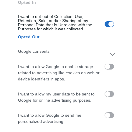
Opted In
Giorgio
Viaggio non tanto per viaggiare,.....ma anche per cambiare il mio punto di vista
I want to opt-out of Collection, Use,
sulle cose!
Retention, Sale, and/or Sharing of my
Personal Data that Is Unrelated with the
PROMO
fino al 12/08/26
Purposes for which it was collected.
Opted Out
Google consents
Area Sosta Camper Orobie
I want to allow Google to enable storage
Ardesio
(BG)
related to advertising like cookies on web or
device identifiers in apps.
Riscopri Ardesio
I want to allow my user data to be sent to
Google for online advertising purposes.
19
marcoalderotti
I want to allow Google to send me
9510
personalized advertising.
Inserito il
03/07/2019
alle:
04:27:53
Ho solo un pensiero,per due anni ho fatto tutta la germania nella