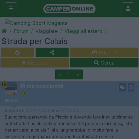
Forum
Viaggiare
Viaggi all'estero
Strada per Calais
Galleria
Rispondi
Cerca
<
1
>
19
marcoalderotti
9510
Inserito il
02/07/2019
alle:
04:45:05
Buongiorno,partendo da Pistoia e dovendo fare inevitabilmente
autostrada fino al confine francese che percorso mi consigliate
per arrivare a calais ? si allungherebbe di molto fare la
svizzera e la germania percorrendo autostrade senza