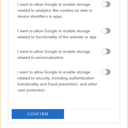
I want to allow Google to enable storage
direttiva nord sud per la danimarca ed ho fatto delle belle file in
related to analytics like cookies on web or
autostrada,spero che quelle che faro' nei prossimi giorni siano
device identifiers in apps.
meno congestionate...
Grazie per i suggerimenti
I want to allow Google to enable storage
Marco alderotti
related to functionality of the website or app.
16
galelo
I want to allow Google to enable storage
1517
related to personalization.
Inserito il
03/07/2019
alle:
06:50:47
I want to allow Google to enable storage
In risposta al messaggio di
marcoalderotti
del
03/07/2019
alle
04:27:53
related to security, including authentication
functionality and fraud prevention, and other
Ho solo un pensiero,per due anni ho fatto tutta la germania nella direttiva
user protection.
nord sud per la danimarca ed ho fatto delle belle file in autostrada,spero
che quelle che faro' nei prossimi giorni siano meno congestionate...
Grazie per i suggerimenti
Scusate l'OT...Ma Marco, hai cambiato programmi? Pensavo di
CONFIRM
vederti nell'est europa. Ungheria, Polonia...Noi "dovremmo"
partire verso metà mese...Dovremmo perchè ai primi di giugno