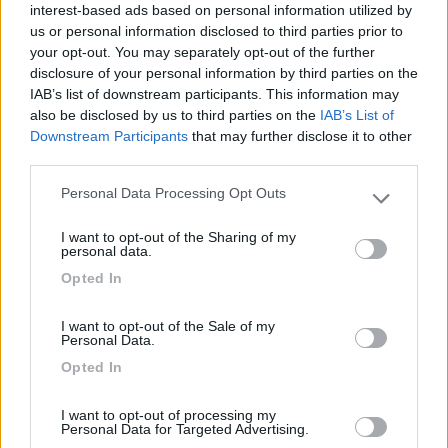
interest-based ads based on personal information utilized by
Marco alderotti
us or personal information disclosed to third parties prior to
your opt-out. You may separately opt-out of the further
15
Tramy
disclosure of your personal information by third parties on the
1613
IAB’s list of downstream participants. This information may
also be disclosed by us to third parties on the
IAB’s List of
Inserito il
02/07/2019
alle:
20:51:07
Downstream Participants
that may further disclose it to other
In risposta al messaggio di
giracchione
del
02/07/2019
alle
08:56:41
third parties.
Buongiorno Marco, sono anch'io di Pistoia ed ho fatto diverse volte
Personal Data Processing Opt Outs
Please note that this website/app uses one or more Google
quella strada, io personalmente ti consiglierei visto i tuoi presupposti di
services and may gather and store information including but
passare dalla svizzera ( se non hai problemi di peso) pagando la vignetta
I want to opt-out of the Sharing of my
not limited to your visit or usage behaviour. You may click to
che
personal data.
grant or deny consent to Google and its third-party tags to
...
Opted In
use your data for below specified purposes in below Google
consent section.
Quoto in Toto quanto detto da giracchione
I want to opt-out of the Sale of my
fatta Svizzera e poi germania
Personal Data.
a Lussemburgo pieno
Opted In
fatta tutta con navigatore (evitare strade a pagamento)
fermati a Strasburgo, almeno a vedere la sede del parlamento
europeo
I want to opt-out of processing my
Personal Data for Targeted Advertising.
saluti