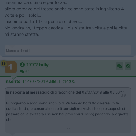
Insomma,da ultimo e per forza...
allora cercavo del fresco anche se sono stato in inghilterra 4
volte e poi i soldi...
insomma parto il 14 e poi ti diro' dove...
No londra no,,,troppo caotica , gia vista tre volte e poi le citta'
mi stanno strette.
Marco alderotti
19
1772 billy
62
Inserito il
14/07/2019
alle:
11:14:05
In risposta al messaggio di
giracchione
del
02/07/2019
alle
08:56:41
Buongiorno Marco, sono anch'io di Pistoia ed ho fatto diverse volte
quella strada, io personalmente ti consiglierei visto i tuoi presupposti di
passare dalla svizzera ( se non hai problemi di peso) pagando la vignetta
che
...