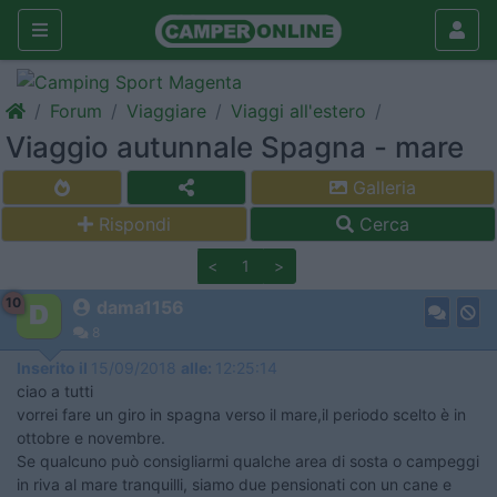
Forum
Viaggiare
Viaggi all'estero
Viaggio autunnale Spagna - mare
Galleria
Rispondi
Cerca
<
1
>
10
dama1156
8
Inserito il
15/09/2018
alle:
12:25:14
ciao a tutti
vorrei fare un giro in spagna verso il mare,il periodo scelto è in
ottobre e novembre.
Se qualcuno può consigliarmi qualche area di sosta o campeggi
in riva al mare tranquilli, siamo due pensionati con un cane e