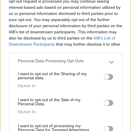
opt-out request is processed you may continue seeing
interest-based ads based on personal information utilized by
10
dama1156
us or personal information disclosed to third parties prior to
8
your opt-out. You may separately opt-out of the further
Inserito il
15/09/2018
alle:
14:03:54
disclosure of your personal information by third parties on the
ciao
IAB’s list of downstream participants. This information may
grazie
also be disclosed by us to third parties on the
IAB’s List of
asia
Downstream Participants
that may further disclose it to other
third parties.
dama1156
Personal Data Processing Opt Outs
Please note that this website/app uses one or more Google
11
ledzep
services and may gather and store information including but
I want to opt-out of the Sharing of my
3722
not limited to your visit or usage behaviour. You may click to
personal data.
grant or deny consent to Google and its third-party tags to
Inserito il
15/09/2018
alle:
14:07:35
Opted In
use your data for below specified purposes in below Google
Tutta la zona di cabo de gata. Noi ci siamo andati gli ultimi 4
consent section.
anni una settimana intorno a metà ottobre.
I want to opt-out of the Sale of my
Bellissime spiagge, tranquillo, sosta facile e fai ancora il bagno.
Personal Data.
se fai una ricerca " cabo de gata" trovi molte infmformazioni
Opted In
22
jana
18835
I want to opt-out of processing my
Personal Data for Targeted Advertising.