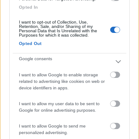
Inserito il
15/09/2018
alle:
16:36:00
Opted In
Intanto puoi guardare qua, questi sono posti che abbiamo fatto
il primo anno. Pero m iraccomando, attenzione quando in
Spagna ci sono le feste nazionali o regionali, perche dove
I want to opt-out of Collection, Use,
Retention, Sale, and/or Sharing of my
altrimenti ci hanno lasciato tranquillamente in libera, il giorno di
Personal Data that Is Unrelated with the
festa percio il ponte lungo ci hanno detto che non si puo
Purposes for which it was collected.
pernottare. Infatti era pieno di macchine.
Opted Out
https://www.camperonline.it/dia...
Jana - Mente Semplice tessera n.3 Komu neni zhury dano, v apatice nekoupi.
Google consents
Modificato da jana il 15/09/2018 alle 16:36:24
I want to allow Google to enable storage
related to advertising like cookies on web or
device identifiers in apps.
I want to allow my user data to be sent to
Google for online advertising purposes.
I want to allow Google to send me
personalized advertising.