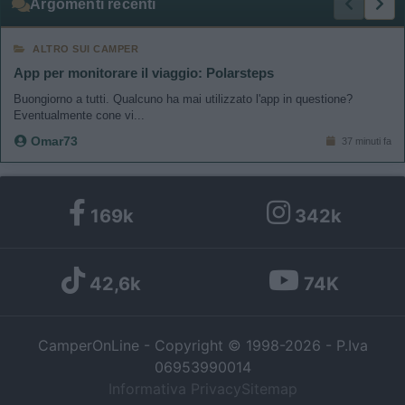
Argomenti recenti
ALTRO SUI CAMPER
App per monitorare il viaggio: Polarsteps
Buongiorno a tutti. Qualcuno ha mai utilizzato l'app in questione?
Eventualmente cone vi...
Omar73
37 minuti fa
169k
342k
42,6k
74K
CamperOnLine - Copyright © 1998-2026 - P.Iva
06953990014
Informativa Privacy
Sitemap