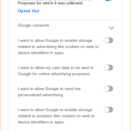
Pescara Nord. Ciao e buone vacanze Alfredo
Purposes for which it was collected.
20
Opted Out
pat70
17
Google consents
Inserito il
13/07/2006
alle:
16:34:45
GRAZIE MILLE!!! Ho stampato tutto Patrizia
I want to allow Google to enable storage
20
balbotta
related to advertising like cookies on web or
95
device identifiers in apps.
Inserito il
21/07/2006
alle:
12:59:18
ciao! ero proprio in cerca di informazioni sul gran sasso e ho
I want to allow my user data to be sent to
trovato questo bellissimo topic!!! [:D] io sarò in abruzzo all'inizio
Google for online advertising purposes.
di agosto, con il mio ragazzo, in camper, a alba adriatica (è la
sua prima vacanza in camper e facciamo una cosa tranquilla, al
I want to allow Google to send me
mare, abbastanza stanziale). però mi hanno parlato molto molto
personalized advertising.
bene del gran sasso (e di campo imperatore e gli arrosticini)
quindi abbiamo deciso di partire un giorno prima e fare tappa
(anche notturna) proprio lì. quindi direi che la notte a Fonte
I want to allow Google to enable storage
Vetica sia d'obbligo!!! Ci staremo solo una giornata, purtroppo,
related to analytics like cookies on web or
perchè ormai abbiamo prenotato il campeggio, ma sono sicura
device identifiers in apps.
che sarà meritevole!!! PS: Cos'è questa cosa delle "macellerie"?