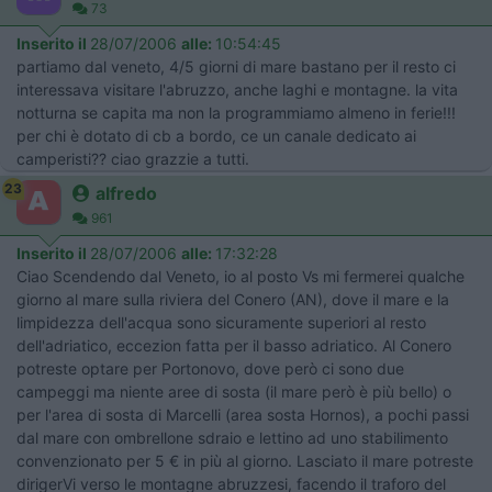
73
Inserito il
28/07/2006
alle:
10:54:45
partiamo dal veneto, 4/5 giorni di mare bastano per il resto ci
interessava visitare l'abruzzo, anche laghi e montagne. la vita
notturna se capita ma non la programmiamo almeno in ferie!!!
per chi è dotato di cb a bordo, ce un canale dedicato ai
camperisti?? ciao grazzie a tutti.
23
alfredo
961
Inserito il
28/07/2006
alle:
17:32:28
Ciao Scendendo dal Veneto, io al posto Vs mi fermerei qualche
giorno al mare sulla riviera del Conero (AN), dove il mare e la
limpidezza dell'acqua sono sicuramente superiori al resto
dell'adriatico, eccezion fatta per il basso adriatico. Al Conero
potreste optare per Portonovo, dove però ci sono due
campeggi ma niente aree di sosta (il mare però è più bello) o
per l'area di sosta di Marcelli (area sosta Hornos), a pochi passi
dal mare con ombrellone sdraio e lettino ad uno stabilimento
convenzionato per 5 € in più al giorno. Lasciato il mare potreste
dirigerVi verso le montagne abruzzesi, facendo il traforo del