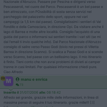
Nazionale d'Abruzzo. Passare per Pescina e dirigersi verso
Pescasseroli, nel cuore del Parco. Pescasseroli è un bel paese e
ben attrezzato, con POssibilità di sosta senza servizi nel
parcheggio del palazzetto dello sport, oppure nei vari
campeggi (a 1,5 km dal paese). Consigliatissimi i sentieri di Val
Fondillo e della Camosciara, in direzione Opi. Da visitare anche il
lago di Barrea e molte altre località. Consiglio l'acquisto di una
guida del parco o informarsi sui sentieri tramite i vari siti (se mi
dai l'email ti invio qualche info). Dal Parco Nazionale d'Abruzzo
consiglio di salire verso Passo Godi (bivio nei pressi di Villetta
Barrea in direzione Scanno). Si svalica a Passo Godi e si scende
verso Scanno, bel paese con un bellissimo lago. Il mio itinerario
è finito. Tieni conto che non avrai problemi di divieti ai camper
tranne in casi limitati. Per qualsiasi informazione chiedi pure.
Ciao Alfredo
20
manu e enrica
73
Inserito il
31/07/2006
alle:
08:18:42
Alfredo sei grande, grazzie mille delle informazioni, in linea di
massima penso di seguire il tuo itinerario. grazie mille!!! [:)]