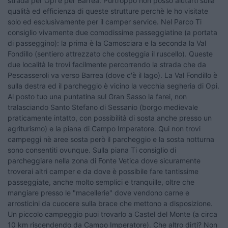
strada per Opi e per Barrea. Purtroppo non posso aiutarti sulla
qualità ed efficienza di queste strutture perchè le ho visitate
solo ed esclusivamente per il camper service. Nel Parco Ti
consiglio vivamente due comodissime passeggiatine (a portata
di passeggino): la prima è la Camosciara e la seconda la Val
Fondillo (sentiero attrezzato che costeggia il ruscello). Queste
due località le trovi facilmente percorrendo la strada che da
Pescasseroli va verso Barrea (dove c'è il lago). La Val Fondillo è
sulla destra ed il parcheggio è vicino la vecchia segheria di Opi.
Al posto tuo una puntatina sul Gran Sasso la farei, non
tralasciando Santo Stefano di Sessanio (borgo medievale
praticamente intatto, con possibilità di sosta anche presso un
agriturismo) e la piana di Campo Imperatore. Qui non trovi
campeggi nè aree sosta però il parcheggio e la sosta notturna
sono consentiti ovunque. Sulla piana Ti consiglio di
parcheggiare nella zona di Fonte Vetica dove sicuramente
troverai altri camper e da dove è possibile fare tantissime
passeggiate, anche molto semplici e tranquille, oltre che
mangiare presso le "macellerie" dove vendono carne e
arrosticini da cuocere sulla brace che mettono a disposizione.
Un piccolo campeggio puoi trovarlo a Castel del Monte (a circa
10 km riscendendo da Campo Imperatore). Che altro dirti? Non