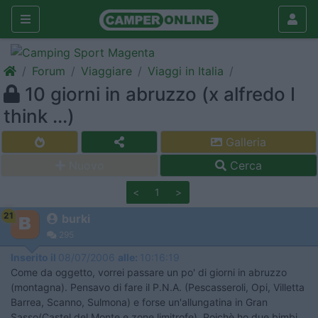
Forum
Viaggiare
Viaggi in Italia
10 giorni in abruzzo (x alfredo I
think ...)
Galleria
Nuovo
Cerca
<
1
>
21
burki
295
Inserito il
08/07/2006
alle:
10:16:19
Come da oggetto, vorrei passare un po' di giorni in abruzzo
(montagna). Pensavo di fare il P.N.A. (Pescasseroli, Opi, Villetta
Barrea, Scanno, Sulmona) e forse un'allungatina in Gran
Sasso(Castel del Monte e zone limitrofe). Poichè ho due bimbi