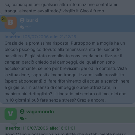
so, comunque per qualsiasi altra informazione contattami
tranquilalmente: avvalfredo@virgilio.it Ciao Alfredo
21
burki
295
Inserito il
08/07/2006
alle:
21:22:25
Grazie della prontissima risposta! Purtroppo mia moglie ha un
blocco psicologico dovuto alla tenerissima età del secondo
nascituro. E' già stato complicato convincerla ad utilizzare il
camper, perciò chiedo dei campeggi, dei quali non sono
eccelso amante, se non per brevissimi periodi e contesti. Vista
la situazione, sapresti almeno tranquillizzarmi sulle possibilità
(spero abbondanti) di fare rifornimento di acqua e scarichi nere
e grigie pur in assenza di campeggi o aree attrezzate, in
maniera più dettagliata? L'itinerario mi sembra ottimo, dici che
in 10 giorni si può fare senza stress? Grazie ancora.
vagamondo
-
Inserito il
10/07/2006
alle:
16:01:01
Sono Mario e posseggo una roulotte che é stabilmente presso il