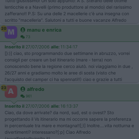
Tutto giustissimo! Un solo appunto: A S. Stefano delle ottime
lenticchie e a Navelli (primo produttore al mondo) del rarissimo
zafferano!! P.S: Su una delle 2 macellerie c'è una insegna con
scritto "macelleria". Salutoni a tutti e buone vacanze Alfredo
20
manu e enrica
73
Inserito il
27/07/2006
alle:
11:34:17
[}:)] ciao, sto programmando due settimane in abruzzo, vorrei
consigli per creare un bel itinerario (mare - terra) non
conoscendo bene la regione cerco aiutò. noi viaggiamo in due ,
26/27 anni e gradiamo molto le aree di sosta (visto che
l'acquisto del camper ci ha spennati!!) ciao e grazie a tutti
23
alfredo
961
Inserito il
27/07/2006
alle:
16:13:37
Ciao, da dove arrivate? da nord, sud, est o ovest? Sto
progettando il Vs itinerario ma mi occorre sapere la preferenza
in percentuale tra mare e montagna!![;)] Inoltre....vita notturna e
divertimenti? interessano?[:p] Ciao Alfredo
(avvalfredo@virgilio.it)