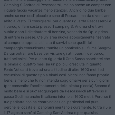
Camping S.Andrea di Pescasseroli, ma ho anche un camper con
il quale faccio vacanze meno stanziali. Anch'io ho due bimbe
anche se non cosi' piccole e sono di Pescara, ma da diversi anni
abito a Vasto. Ti consiglierei, per quanto riguarda Pescasseroli e
il parco, di fare sosta presso il camping S. Andrea che trovi
subito dopo il distributore di benzina, venendo da Opi e prima
di entrare in paese. C'é un' area nuova appositamente riservata
ai camper e appena ultimata (i servizi sono quelli del
campeggio comunicante tramite un ponticello sul fiume Sangro)
Da qui potrai fare base per visitare gli atri paesini del parco,
tutti bellissimi. Per quanto riguarda il Gran Sasso aspetterei che
la bimba di quattro mesi sia un po' piu' cresciuta in quanto
Fonte Vetica si trova ad una altitudine di oltre 1600 metri ed
escursioni di questo tipo a bimbi cosi' piccoli non fanno proprio
bene, a meno che tu non intenda soggiornarvi per alcuni giorni
(per consentire l'acclimatamento della bimba piccola).Scanno é
molto bella e si puo' raggiungere da Pescasseroli attraverso il
passo Godi ma anche li' saliamo intorno ai 1600 metri. Pero' se il
tuo pediatra non ha controindicazioni particolari vai pure
perché le località e i panorami meritano sicuramente. Io tra il 5 e
il 17 agosto saro' al Camping Sant'Andrea e per qualsiasi