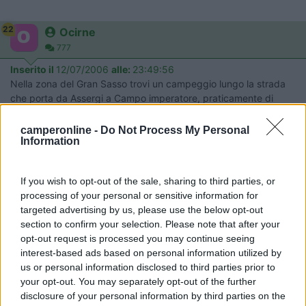
22
Ocirne
777
Inserito il
12/07/2006
alle:
23:49:56
Nella zona del Gran Sasso trovi un campeggio lungo la strada
che porta da Assergi a Campo imperatore, praticamente di
fronte alla stazione di partenza della funivia del Gran sasso. Se
hai problemi di bambini piccoli, non è molto attrezzato ed è un
camperonline -
Do Not Process My Personal
Information
po' isolato perchè gli unici vicini sono i bar della funivia. Enrico
20
pat70
17
If you wish to opt-out of the sale, sharing to third parties, or
processing of your personal or sensitive information for
Inserito il
13/07/2006
alle:
12:52:53
targeted advertising by us, please use the below opt-out
Per Alfredo, ciao scusa, sono di Siena, partiamo sabato per la
section to confirm your selection. Please note that after your
puglia e vorremmo far tappa per la cena dalle tue parti, mi sai
opt-out request is processed you may continue seeing
mica indicare un posto per far sgranchire le gambe ai bambini
interest-based ads based on personal information utilized by
un paio d'ore? Grazie Patrizia
us or personal information disclosed to third parties prior to
23
alfredo
your opt-out. You may separately opt-out of the further
961
disclosure of your personal information by third parties on the