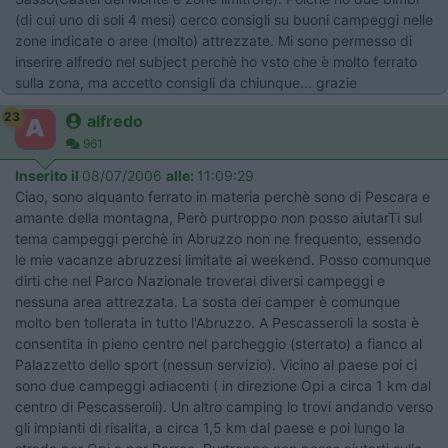
(di cui uno di soli 4 mesi) cerco consigli su buoni campeggi nelle
zone indicate o aree (molto) attrezzate. Mi sono permesso di
inserire alfredo nel subject perchè ho vsto che è molto ferrato
sulla zona, ma accetto consigli da chiunque... grazie
23
alfredo
961
Inserito il
08/07/2006
alle:
11:09:29
Ciao, sono alquanto ferrato in materia perchè sono di Pescara e
amante della montagna, Però purtroppo non posso aiutarTi sul
tema campeggi perchè in Abruzzo non ne frequento, essendo
le mie vacanze abruzzesi limitate ai weekend. Posso comunque
dirti che nel Parco Nazionale troverai diversi campeggi e
nessuna area attrezzata. La sosta dei camper è comunque
molto ben tollerata in tutto l'Abruzzo. A Pescasseroli la sosta è
consentita in pieno centro nel parcheggio (sterrato) a fianco al
Palazzetto dello sport (nessun servizio). Vicino al paese poi ci
sono due campeggi adiacenti ( in direzione Opi a circa 1 km dal
centro di Pescasseroli). Un altro camping lo trovi andando verso
gli impianti di risalita, a circa 1,5 km dal paese e poi lungo la