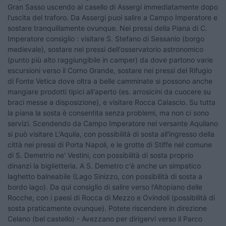
Gran Sasso uscendo al casello di Assergi immediatamente dopo
l'uscita del traforo. Da Assergi puoi salire a Campo Imperatore e
sostare tranquillamente ovunque. Nei pressi della Piana di C.
Imperatore consiglio : visitare S. Stefano di Sessanio (borgo
medievale), sostare nei pressi dell'osservatorio astronomico
(punto più alto raggiungibile in camper) da dove partono varie
escursioni verso il Corno Grande, sostare nei pressi del Rifugio
di Fonte Vetica dove oltra a belle camminate si possono anche
mangiare prodotti tipici all'aperto (es. arrosicini da cuocere su
braci messe a disposizione), e visitare Rocca Calascio. Su tutta
la piana la sosta è consentita senza problemi, ma non ci sono
servizi. Scendendo da Campo Imperatore nel versante Aquilano
si può visitare L'Aquila, con possibilità di sosta all'ingresso della
città nei pressi di Porta Napoli, e le grotte di Stiffe nel comune
di S. Demetrio ne' Vestini, con possibilità di sosta proprio
dinanzi la biglietteria. A S. Demetro c'è anche un simpatico
laghetto balneabile (Lago Sinizzo, con possibilità di sosta a
bordo lago). Da qui consiglio di salire verso l'Altopiano delle
Rocche, con i paesi di Rocca di Mezzo e Ovindoli (possibilità di
sosta praticamente ovunque). Potete riscendere in direzione
Celano (bel castello) - Avezzano per dirigervi verso il Parco