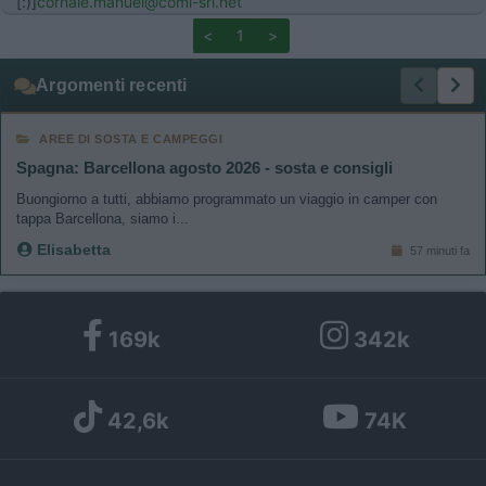
[:)]
cornale.manuel@comi-srl.net
<
1
>
Argomenti recenti
AREE DI SOSTA E CAMPEGGI
Spagna: Barcellona agosto 2026 - sosta e consigli
Buongiorno a tutti, abbiamo programmato un viaggio in camper con
tappa Barcellona, siamo i...
Elisabetta
57 minuti fa
169k
342k
42,6k
74K