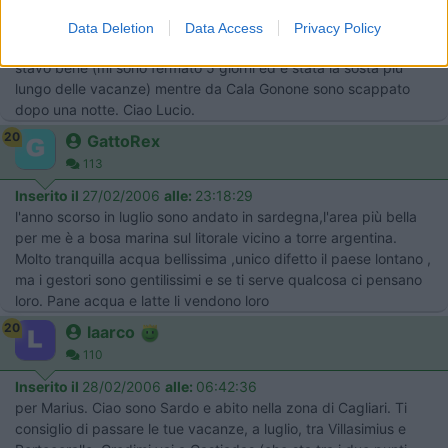
attraversare ma un sentiero sterrato con i fenicotteri in vista).
Dipende cosa cerchi da un area di sosta, io mi accontento di
Data Deletion
Data Access
Privacy Policy
tranquillità, carico e scarico e gentilezza dei gestori.. ed a Chia
stavo bene (mi sono fermato 5 giorni ed è stata la sosta più
lungo delle vacanze) mentre da Cala Gonone sono scappato
dopo una notte. Ciao Lucio.
20
GattoRex
113
Inserito il
27/02/2006
alle:
23:18:29
l'anno scorso in luglio sono andato in sardegna,l'area più bella
per me è a bosa marina sul litorale vicino a torre argentina.
Molto tranquilla acqua bellissima ,unico difetto il paese lontano ,
ma i gestori sono gentilissimi e se ti serve qualcosa ci pensano
loro. Pane acqua e latte li vendono loro
20
laarco
110
Inserito il
28/02/2006
alle:
06:42:36
per Marius. Ciao sono Sardo e abito nella zona di Cagliari. Ti
consiglio di passare le tue vacanze, a luglio, tra Villasimius e