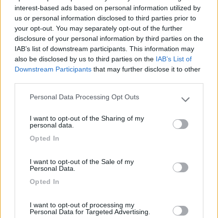
interest-based ads based on personal information utilized by
esempio) è molto più bella, anche se arrivare al mare è molto
us or personal information disclosed to third parties prior to
più faticoso. I prezzi delle aree di sosta in Sardegna stanno
your opt-out. You may separately opt-out of the further
decollando, tra il 2004 ed il 2005 ci sono stati aumenti anche
disclosure of your personal information by third parties on the
del 100%! (da 10 euro/notte "all inclusive" a 18 esclusa la
IAB’s list of downstream participants. This information may
corrente, tanto per avere l'ordine di grandezza), ma sono
also be disclosed by us to third parties on the
IAB’s List of
incomparabilmente più bassi dei campeggi, che veleggiano su
Downstream Participants
that may further disclose it to other
cifre ormai pazzesche (dai 40 in su, ma molto in su!). Però, la
third parties.
Sardegna è così bella (soprattutto se eviti agosto) che
comunque ed ovunque tu vada, difficilmente te ne pentirai!
Personal Data Processing Opt Outs
Please note that this website/app uses one or more Google
dumitoOLD
services and may gather and store information including but
I want to opt-out of the Sharing of my
-
not limited to your visit or usage behaviour. You may click to
personal data.
grant or deny consent to Google and its third-party tags to
Inserito il
24/02/2006
alle:
09:52:27
Opted In
use your data for below specified purposes in below Google
A questi prezzi in Sardegna, pur desiderando visitarla, credo
consent section.
che non mi vedranno. Ciao. Elio Vita.
I want to opt-out of the Sale of my
Personal Data.
Opted In
I want to opt-out of processing my
Personal Data for Targeted Advertising.