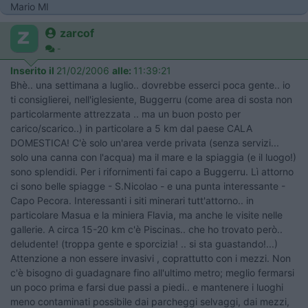
Mario MI
zarcof
-
Inserito il
21/02/2006
alle:
11:39:21
Bhè.. una settimana a luglio.. dovrebbe esserci poca gente.. io
ti consiglierei, nell'iglesiente, Buggerru (come area di sosta non
particolarmente attrezzata .. ma un buon posto per
carico/scarico..) in particolare a 5 km dal paese CALA
DOMESTICA! C'è solo un'area verde privata (senza servizi...
solo una canna con l'acqua) ma il mare e la spiaggia (e il luogo!)
sono splendidi. Per i rifornimenti fai capo a Buggerru. Lì attorno
ci sono belle spiagge - S.Nicolao - e una punta interessante -
Capo Pecora. Interessanti i siti minerari tutt'attorno.. in
particolare Masua e la miniera Flavia, ma anche le visite nelle
gallerie. A circa 15-20 km c'è Piscinas.. che ho trovato però..
deludente! (troppa gente e sporcizia! .. si sta guastando!...)
Attenzione a non essere invasivi , coprattutto con i mezzi. Non
c'è bisogno di guadagnare fino all'ultimo metro; meglio fermarsi
un poco prima e farsi due passi a piedi.. e mantenere i luoghi
meno contaminati possibile dai parcheggi selvaggi, dai mezzi,