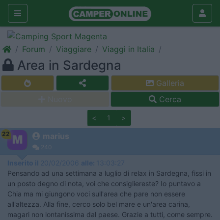
Forum
Viaggiare
Viaggi in Italia
Area in Sardegna
Galleria
Nuovo
Cerca
<
1
>
22
marius
240
Inserito il
20/02/2006
alle:
13:03:27
Pensando ad una settimana a luglio di relax in Sardegna, fissi in
un posto degno di nota, voi che consigliereste? Io puntavo a
Chia ma mi giungono voci sull'area che pare non essere
all'altezza. Alla fine, cerco solo bel mare e un'area carina,
magari non lontanissima dal paese. Grazie a tutti, come sempre.