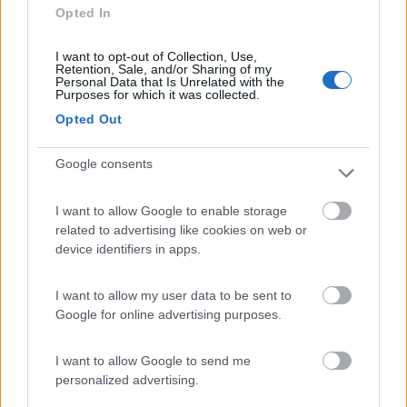
Opted In
I want to opt-out of Collection, Use,
Retention, Sale, and/or Sharing of my
Personal Data that Is Unrelated with the
Purposes for which it was collected.
Opted Out
23
mapalib
16614
Google consents
Inserito il
24/02/2006
alle:
11:35:42
E fai male, non sai cosa ti perdi. Come prezzi non è poi tanto
I want to allow Google to enable storage
diversa dal resto d'Italia, ci sono qielli cari e i meno cari, ma
related to advertising like cookies on web or
come posti... Bè, vai e vedi. Ciaoid="size2">
device identifiers in apps.
quote:
Originally posted by dumito
A questi prezzi in Sardegna, pur desiderando visitarla, credo
I want to allow my user data to be sent to
che non mi vedranno. Ciao. Elio Vita. >
Google for online advertising purposes.
>
I want to allow Google to send me
22
marcoz
personalized advertising.
512