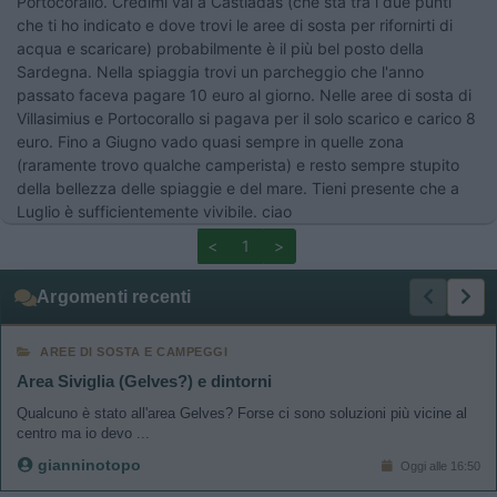
Portocorallo. Credimi vai a Castiadas (che sta tra i due punti
che ti ho indicato e dove trovi le aree di sosta per rifornirti di
acqua e scaricare) probabilmente è il più bel posto della
Sardegna. Nella spiaggia trovi un parcheggio che l'anno
passato faceva pagare 10 euro al giorno. Nelle aree di sosta di
Villasimius e Portocorallo si pagava per il solo scarico e carico 8
euro. Fino a Giugno vado quasi sempre in quelle zona
(raramente trovo qualche camperista) e resto sempre stupito
della bellezza delle spiaggie e del mare. Tieni presente che a
Luglio è sufficientemente vivibile. ciao
<
1
>
Argomenti recenti
AREE DI SOSTA E CAMPEGGI
Area Siviglia (Gelves?) e dintorni
Qualcuno è stato all'area Gelves? Forse ci sono soluzioni più vicine al
centro ma io devo ...
gianninotopo
Oggi alle 16:50