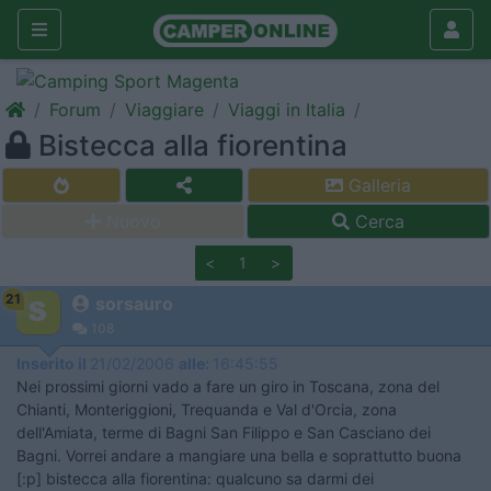
Forum
Viaggiare
Viaggi in Italia
Bistecca alla fiorentina
Galleria
Nuovo
Cerca
<
1
>
21
sorsauro
108
Inserito il
21/02/2006
alle:
16:45:55
Nei prossimi giorni vado a fare un giro in Toscana, zona del
Chianti, Monteriggioni, Trequanda e Val d'Orcia, zona
dell'Amiata, terme di Bagni San Filippo e San Casciano dei
Bagni. Vorrei andare a mangiare una bella e soprattutto buona
[:p] bistecca alla fiorentina: qualcuno sa darmi dei