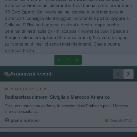
bistecca a Firenze nei ristoranti la trovi buona, certo ci vorranno
30 Euro (spero) Se invece sei nel senese e vuoi mangiare la
bistecca ti consiglio Monteriggioni ristorante il pozzo oppure a
Colle Val D'Elsa sud appena esci vai a destra dopo poche
centinai di metri sulla dx (mi scappa il nome) se vuoi il pesce a
Bargino (okkio ci vogliono 50 euro a cranio) Se avete bisogno
su "conta su di me" ci sono i miei riferimenti. Ciao e buona
bistecca Pizzo
<
1
>
Argomenti recenti
VIAGGI ALL'ESTERO
Radiatorista dintorni Siviglia o Marocco Atlantico
Ciao, con tempismo perfetto, in prossimità dell'imbarco per il Marocco,
si è evidenziata u...
gianninotopo
Oggi alle 07:30