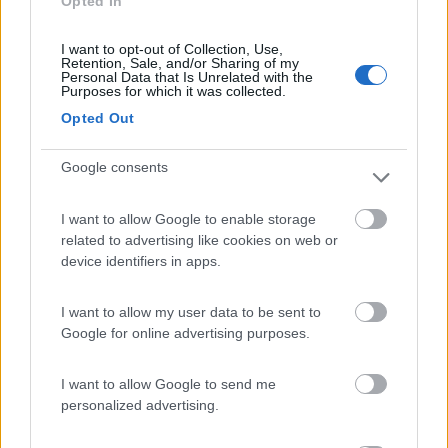
Opted In
menù,prima di sedersi. Una valida alternativa appunto è
l'acquisto in un supermercato della catena Coop,presente sul
territorio con ottima scelta di carni a prezzi buoni e di qualità
I want to opt-out of Collection, Use,
Retention, Sale, and/or Sharing of my
notevole. Poi è ovvio che se vuoi mangiarci insieme dei crostini
Personal Data that Is Unrelated with the
di fegatini,un fritto di funghi e fiori,pappardelle sulla lepre ecc,
Purposes for which it was collected.
devi affidarti alla ristorazione. Poi l'amaro serve per digerire il
Opted Out
conto.... Ciao e buon appetito a tutti Gianluca
20
PioBove
Google consents
15
Inserito il
23/02/2006
alle:
00:54:27
I want to allow Google to enable storage
Volete mangiare delle buone bistecche? PioBove c'è venite a
related to advertising like cookies on web or
Livorno organizziamo una bella bisteccata...............fatemi
device identifiers in apps.
sapere ciao a tutti gli amici e buoni km[:X]
20
PioBove
I want to allow my user data to be sent to
Google for online advertising purposes.
15
Inserito il
23/02/2006
alle:
00:58:18
I want to allow Google to send me
Dimenticavo per inf tristano62@tiscali.it(PioBove)
personalized advertising.
20
panterarosa
382