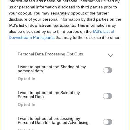
interest-based ads based on personal information utilized by
però.ciao manu [:X]
us or personal information disclosed to third parties prior to
PROMO
fino al 11/08/26
your opt-out. You may separately opt-out of the further
disclosure of your personal information by third parties on the
IAB’s list of downstream participants. This information may
also be disclosed by us to third parties on the
IAB’s List of
Downstream Participants
that may further disclose it to other
third parties.
Area Sosta Camper Orobie
Personal Data Processing Opt Outs
Ardesio
(BG)
Please note that this website/app uses one or more Google
Incontri con il teatro
services and may gather and store information including but
I want to opt-out of the Sharing of my
not limited to your visit or usage behaviour. You may click to
personal data.
grant or deny consent to Google and its third-party tags to
Opted In
use your data for below specified purposes in below Google
consent section.
22
sport15
I want to opt-out of the Sale of my
Personal Data.
13161
Opted In
Inserito il
22/02/2006
alle:
10:50:26
Non farti sentire dalle mie parti che cucini la bistecca sul gas in
I want to opt-out of processing my
padella perchè è un delitto..... Anche io rispondendo in privato
Personal Data for Targeted Advertising.
all'amico che cercava la fiorentina ho consigliato di consultare i