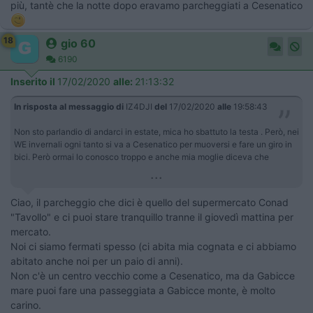
più, tantè che la notte dopo eravamo parcheggiati a Cesenatico
18
gio 60
6190
Inserito il
17/02/2020
alle:
21:13:32
In risposta al messaggio di
IZ4DJI
del
17/02/2020
alle
19:58:43
Non sto parlandio di andarci in estate, mica ho sbattuto la testa . Però, nei
WE invernali ogni tanto si va a Cesenatico per muoversi e fare un giro in
bici. Però ormai lo conosco troppo e anche mia moglie diceva che
...
Ciao, il parcheggio che dici è quello del supermercato Conad
"Tavollo" e ci puoi stare tranquillo tranne il giovedì mattina per
mercato.
Noi ci siamo fermati spesso (ci abita mia cognata e ci abbiamo
abitato anche noi per un paio di anni).
Non c'è un centro vecchio come a Cesenatico, ma da Gabicce
mare puoi fare una passeggiata a Gabicce monte, è molto
carino.