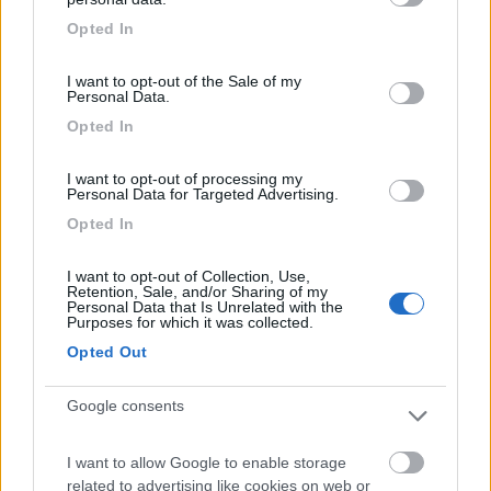
grant or deny consent to Google and its third-party tags to
Opted In
use your data for below specified purposes in below Google
11
Francesco1974
consent section.
671
I want to opt-out of the Sale of my
Personal Data.
Inserito il
19/02/2020
alle:
09:42:54
Opted In
In risposta al messaggio di
IZ4DJI
del
18/02/2020
alle
23:18:28
I want to opt-out of processing my
Ora cerco di capire dove è questo parcheggio, mi ispira la cooperativa
Personal Data for Targeted Advertising.
pescatori dove di solito sono posti dove si mangia buon pesce
Opted In
spendendo il giusto. Negli anni mi è gia capitato due volte (in Bretagna) di
trovarmi
...
I want to opt-out of Collection, Use,
Retention, Sale, and/or Sharing of my
Personal Data that Is Unrelated with the
Ciao Tommaso, io conosco bene sia Gabicce che Cattolica xchè
Purposes for which it was collected.
i miei hanno un appartamento che uso ovviamente anche io,
Opted Out
esattamente in faccia al parcheggio che ti consiglio: è utilizzato
come sosta credo a pagamento d'estate.
Google consents
61011 Gabicce Mare PU
43.963816, 12.756658
I want to allow Google to enable storage
related to advertising like cookies on web or