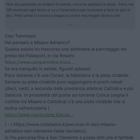
Non sto parlandio di andarci in estate, mica ho sbattuto la testa . Però, nei
WE invernali ogni tanto si va a Cesenatico per muoversi e fare un giro in
bici. Però ormai lo conosco troppo e anche mia moglie diceva che
...
Ciao Tommaso!
Hai pensato a Misano Adriatico?
Questa estate ho trascorso una settimana al parcheggio nei
pressi del Palasport, in via Rossini:
https://www.camperonline.it/sos...
Se era tranquillo in estate, figurati adesso!
Poco distante c'è una Conad, la biblioteca e la pista ciclabile.
Sempre su pista ciclabile puoi raggiungere in pochi minuti
(dieci, venti, a seconda della prestanza atletica) Cattolica e poi
Gabicce. In prossimità del ponte sul torrente Conca (segna il
confine tra Misano e Cattolica) c'è una pista ciclabile che si
inoltra nell'entroterra (
https://www.youriccione.it/scop...
) - ( https://www.ciclistiamo.it/percorso-in-bici-misano-
adriatico-san-clemente-falda-tavoleto/).
Io l'ho percorsa fina a San Clemente e posso dirti che è fattibile