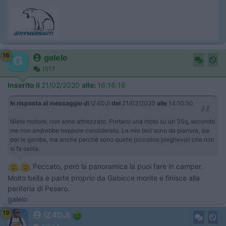
16
galelo
1517
Inserito il
21/02/2020
alle:
16:16:16
In risposta al messaggio di
IZ4DJI
del
21/02/2020
alle
14:10:50
Niete motore, non sono attrezzato, Portarsi una moto su un 35q, secondo
me non andrebbe neppure considerato. Le mie bici sono da pianura, sia
per le gambe, ma anche perchè sono quelle piccoline pieghevoli che non
si fa salita.
Peccato, però la panoramica la puoi fare in camper.
Molto bella e parte proprio da Gabicce monte e finisce alla
periferia di Pesaro.
galelo
19
IZ4DJI