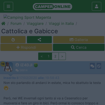
Forum
Viaggiare
Viaggi in Italia
Cattolica e Gabicce
Galleria
Rispondi
Cerca
<
1
2
>
19
IZ4DJI
58914
Inserito il
17/02/2020
alle:
19:58:43
Non sto parlandio di andarci in estate, mica ho sbattuto la testa
.
Però, nei WE invernali ogni tanto si va a Cesenatico per
muoversi e fare un giro in bici. Però ormai lo conosco troppo e