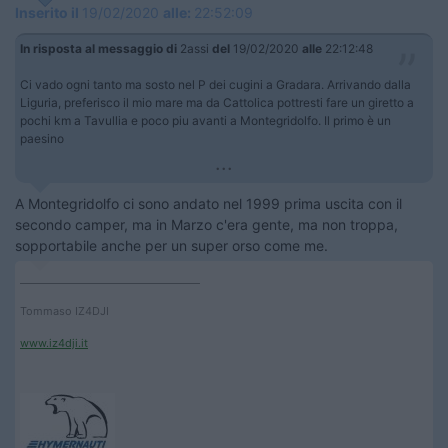
Inserito il
19/02/2020
alle:
22:52:09
In risposta al messaggio di
2assi
del
19/02/2020
alle
22:12:48
Ci vado ogni tanto ma sosto nel P dei cugini a Gradara. Arrivando dalla
Liguria, preferisco il mio mare ma da Cattolica pottresti fare un giretto a
pochi km a Tavullia e poco piu avanti a Montegridolfo. Il primo è un
paesino
...
A Montegridolfo ci sono andato nel 1999 prima uscita con il
secondo camper, ma in Marzo c'era gente, ma non troppa,
sopportabile anche per un super orso come me.
____________________________________
Tommaso IZ4DJI
www.iz4dji.it