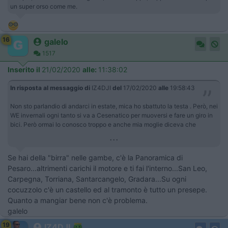
un super orso come me.
16
galelo
1517
Inserito il
21/02/2020
alle:
11:38:02
In risposta al messaggio di
IZ4DJI
del
17/02/2020
alle
19:58:43
Non sto parlandio di andarci in estate, mica ho sbattuto la testa . Però, nei
WE invernali ogni tanto si va a Cesenatico per muoversi e fare un giro in
bici. Però ormai lo conosco troppo e anche mia moglie diceva che
...
Se hai della "birra" nelle gambe, c'è la Panoramica di
Pesaro...altrimenti carichi il motore e ti fai l'interno...San Leo,
Carpegna, Torriana, Santarcangelo, Gradara...Su ogni
cocuzzolo c'è un castello ed al tramonto è tutto un presepe.
Quanto a mangiar bene non c'è problema.
galelo
19
IZ4DJI