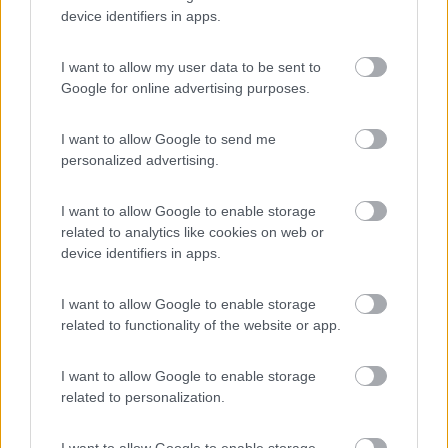
Hai un panorama molto migliore e non è affatto affollato.
device identifiers in apps.
Da qui a piedi si va a Gabicce, ma salvo i week end non c'è
I want to allow my user data to be sent to
nulla, ma arrivi velocemente alla darsena dei pescatori di
Google for online advertising purposes.
Cattolica.
Ovviamente in centro a cattolica (20 minuti a piedi) c'è piu' vita
ma non è nulla di affollato.
I want to allow Google to send me
personalized advertising.
Se ti piace passaggera lungo al mare hai tutto lo spazio che
vuoi...
I want to allow Google to enable storage
Ristoranti ne hai a bizzeffe, io sponsorizzo il Marittimo dalla
related to analytics like cookies on web or
Betta
device identifiers in apps.
Ma se vuoi "take away", prova "la piccola oasi" (in cui puoi
I want to allow Google to enable storage
mangiare) e "pescevia".
related to functionality of the website or app.
Di Gradara ti hanno detto, lascia il camper in Piazza V
novembre, non andare oltre.
I want to allow Google to enable storage
related to personalization.
La strada del parco di san bartolo è bellissima, potresti arrivare
fino all'area sosta di Vallugola (non so se aperta fuori stagione).
I want to allow Google to enable storage