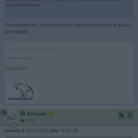
pagamento d'estate.
...
Grazie delle info, questa sera con calma guardo dove è questo
parcheggio.
____________________________________
Tommaso IZ4DJI
www.iz4dji.it
13
Antopat
2219
Inserito il
19/02/2020
alle:
19:38:26