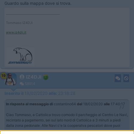
Guardo sulla mappa dove si trova.
____________________________________
Tommaso IZ4DJI
www.iz4dji.it
19
IZ4DJI
58914
Inserito il
18/02/2020
alle:
23:18:28
In risposta al messaggio di
costantino64
del
18/02/2020
alle
17:40:17
Ciao Tommaso, a Cattolica trovo comodo il parcheggio al Centro Le Navi,
recintato a pagamento, sei sul lato nord di Cattolica a 3 minuti a piedi
dalla zona pedonale. Alle Navi c'e la cooperatva pescatori dove puoi
pranzare