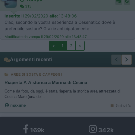
313
Inserito il
29/02/2020
alle:
13:48:06
Ciao, secondo la vostra esperienza a Cesenatico dove è
preferibile sostare? Grazie anticipatamente
Modificato da vompu il 29/02/2020 alle 13:48:47
<
1
2
>
Argomenti recenti
AREE DI SOSTA E CAMPEGGI
Riaperta A A storica a Marina di Cecina
Come da foto, da oggi, è stata riaperta la storica area attrezzata di
Cecina Mare (una del...
maxime
5 minuti fa
169k
342k