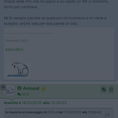
Grazie delle info che mi segno e se capita un WE ci andremo,
tanto per cambiare.
Mi fa sempre piacere se qualcuno mi riconosce e mi viene a
bussare, anche solo per due parole al volo.
____________________________________
Tommaso IZ4DJI
www.iz4dji.it
13
Antopat
2219
Inserito il
18/02/2020
alle:
12:56:03
In risposta al messaggio di
IZ4DJI
del
17/02/2020
alle
19:58:43