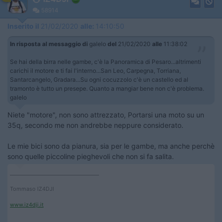
58914
Inserito il
21/02/2020
alle:
14:10:50
In risposta al messaggio di
galelo
del
21/02/2020
alle
11:38:02
Se hai della birra nelle gambe, c'è la Panoramica di Pesaro...altrimenti
carichi il motore e ti fai l'interno...San Leo, Carpegna, Torriana,
Santarcangelo, Gradara...Su ogni cocuzzolo c'è un castello ed al
tramonto è tutto un presepe. Quanto a mangiar bene non c'è problema.
galelo
Niete "motore", non sono attrezzato, Portarsi una moto su un
35q, secondo me non andrebbe neppure considerato.
Le mie bici sono da pianura, sia per le gambe, ma anche perchè
sono quelle piccoline pieghevoli che non si fa salita.
____________________________________
Tommaso IZ4DJI
www.iz4dji.it