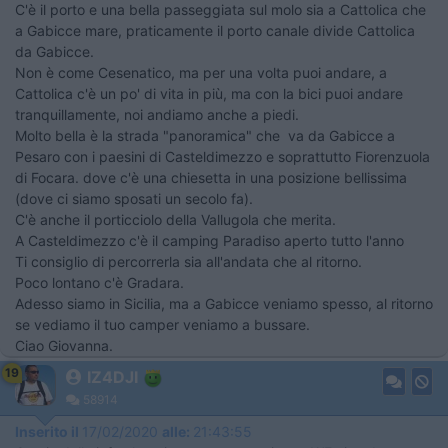
C'è il porto e una bella passeggiata sul molo sia a Cattolica che
a Gabicce mare, praticamente il porto canale divide Cattolica
da Gabicce.
Non è come Cesenatico, ma per una volta puoi andare, a
Cattolica c'è un po' di vita in più, ma con la bici puoi andare
tranquillamente, noi andiamo anche a piedi.
Molto bella è la strada "panoramica" che va da Gabicce a
Pesaro con i paesini di Casteldimezzo e soprattutto Fiorenzuola
di Focara. dove c'è una chiesetta in una posizione bellissima
(dove ci siamo sposati un secolo fa).
C'è anche il porticciolo della Vallugola che merita.
A Casteldimezzo c'è il camping Paradiso aperto tutto l'anno
Ti consiglio di percorrerla sia all'andata che al ritorno.
Poco lontano c'è Gradara.
Adesso siamo in Sicilia, ma a Gabicce veniamo spesso, al ritorno
se vediamo il tuo camper veniamo a bussare.
Ciao Giovanna.
19
IZ4DJI
58914
Inserito il
17/02/2020
alle:
21:43:55