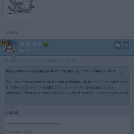
Antopat
19
IZ4DJI
58914
Inserito il
19/02/2020
alle:
20:54:16
In risposta al messaggio di
Antopat
del
19/02/2020
alle
19:38:26
Per il mercato al park di via Rossini a Misano, vai tranquillo perché è solo
il martedì e poi non mi risulta che quella via venga occupata dagli
ambulanti. Quando ci sono stato io (anche di martedì) nessuno mi ha fatto
...
Grazie!
____________________________________
Tommaso IZ4DJI