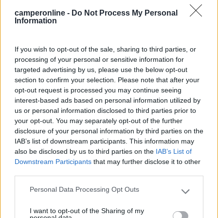
...
camperonline -
Do Not Process My Personal
Information
Ora cerco di capire dove è questo parcheggio, mi ispira la
cooperativa pescatori dove di solito sono posti dove si mangia
buon pesce spendendo il giusto.
If you wish to opt-out of the sale, sharing to third parties, or
processing of your personal or sensitive information for
Negli anni mi è gia capitato due volte (in Bretagna) di trovarmi
targeted advertising by us, please use the below opt-out
buttato giu dal letto dal mercato, o in piena notte dai camion
section to confirm your selection. Please note that after your
che devono scaricare i pescherecci, e anche in modo un po
opt-out request is processed you may continue seeing
brusco, (chi bussava sembrava avesse un maglio al posto delle
interest-based ads based on personal information utilized by
mani) e quindi di solito nei parcheggi vado sempre a leggere se
us or personal information disclosed to third parties prior to
ci sono cartelli del mercato
.
your opt-out. You may separately opt-out of the further
disclosure of your personal information by third parties on the
____________________________________
IAB’s list of downstream participants. This information may
also be disclosed by us to third parties on the
IAB’s List of
Tommaso IZ4DJI
Downstream Participants
that may further disclose it to other
www.iz4dji.it
third parties.
Personal Data Processing Opt Outs
Please note that this website/app uses one or more Google
services and may gather and store information including but
I want to opt-out of the Sharing of my
not limited to your visit or usage behaviour. You may click to
personal data.