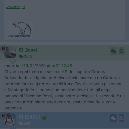
www.iz4dji.it
15
2assi
3578
Inserito il
19/02/2020
alle:
22:12:48
Ci vado ogni tanto ma sosto nel P dei cugini a Gradara.
Arrivando dalla Liguria, preferisco il mio mare ma da Cattolica
pottresti fare un giretto a pochi km a Tavullia e poco piu avanti
a Montegridolfo. Il primo è un paesino dove tutti gli angoli
parlano di Valentino Rossi, sosta sotto la chiesa...Il secondo è un
paesino tutto in pietra spettacolare, sosta prima della zona
pedonale.
19
IZ4DJI
58914