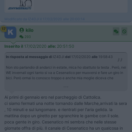
Modificato da IZ4DJI il 17/02/2020 alle 20:00:14
17
kilo
293
Inserito il
17/02/2020
alle:
20:51:50
In risposta al messaggio di
IZ4DJI
del
17/02/2020
alle
19:58:43
Non sto parlandio di andarci in estate, mica ho sbattuto la testa . Però, nei
WE invernali ogni tanto si va a Cesenatico per muoversi e fare un giro in
bici. Però ormai lo conosco troppo e anche mia moglie diceva che
...
Ai primi di gennaio ero nel parcheggio di Cattolica.
ci siamo fermati una notte tornando dalle Marche,arrivati la sera
, 10 minuti e sul lungomare. e rientrati per l'aria gelida. la
mattina dopo un giretto per sgranchire le gambe con il sole.
poca gente in giro. Cesenatico mi sembra che nelle stesse
giornate offra di più. Il canale di Cesenatico ha un qualcosa in