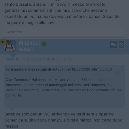
sento bussare, apro e.... mi trovo in mezzo al mercato,
gentilissimi i commercianti che mi dissero che avevano
aspettato un po ma poi dovevano montare il banco. Secondo
me pero' e meglio alle navi
Costantino
19
IZ4DJI
58914
Inserito il
18/02/2020
alle:
23:14:34
In risposta al messaggio di
Antopat
del
18/02/2020
alle
12:56:03
Ciao Tommaso! Hai pensato a Misano Adriatico? Questa estate ho
trascorso una settimana al parcheggio nei pressi del Palasport, in via
Rossini: Se era tranquillo in estate, figurati adesso! Poco distante c'è una
Conad, la
...
Sarebbe solo per un WE, arrivando venerdì sera e ripartire
Domenica subito dopo pranzo, e direi a Marzo, non certo dopo
Pasqua.