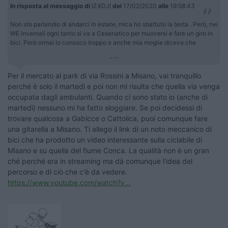
In risposta al messaggio di
IZ4DJI
del
17/02/2020
alle
19:58:43
Non sto parlandio di andarci in estate, mica ho sbattuto la testa . Però, nei
WE invernali ogni tanto si va a Cesenatico per muoversi e fare un giro in
bici. Però ormai lo conosco troppo e anche mia moglie diceva che
...
Per il mercato al park di via Rossini a Misano, vai tranquillo
perché è solo il martedì e poi non mi risulta che quella via venga
occupata dagli ambulanti. Quando ci sono stato io (anche di
martedì) nessuno mi ha fatto sloggiare. Se poi decidessi di
trovare qualcosa a Gabicce o Cattolica, puoi comunque fare
una gitarella a Misano. Ti allego il link di un noto meccanico di
bici che ha prodotto un video interessante sulla ciclabile di
Misano e su quella del fiume Conca. La qualità non è un gran
ché perché era in streaming ma dà comunque l'idea del
percorso e di ciò che c'è da vedere.
https://www.youtube.com/watch?v...