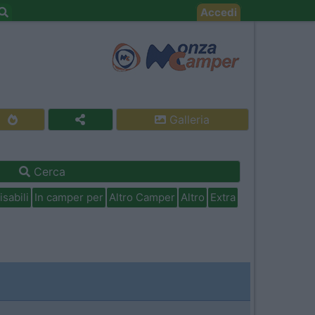
Accedi
Galleria
Cerca
isabili
In camper per
Altro Camper
Altro
Extra