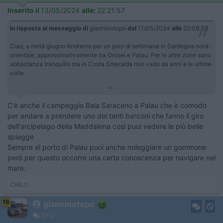
Inserito il
13/05/2024
alle:
22:21:57
In risposta al messaggio di
gianninotopo
del
11/05/2024
alle
22:08:38
Ciao, a metà giugno Andremo per un paio di settimane in Sardegna nord-
orientale, approssimativamente tra Orosei e Palau. Per le altre zone sono
abbastanza tranquillo ma in Costa Smeralda non vado da anni e le ultime
volte
...
C'è anche il campeggio Baia Saraceno a Palau che è comodo
per andare a prendere uno dei tanti barconi che fanno il giro
dell'arcipelago della Maddalena così puoi vedere le più belle
spiagge
Sempre al porto di Palau puoi anche noleggiare un gommone
però per questo occorre una certa conoscenza per navigare nel
mare.
CARLO
16
gianninotopo
5112