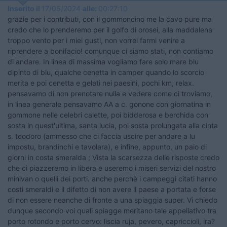
Inserito il
17/05/2024
alle:
00:27:10
grazie per i contributi, con il gommoncino me la cavo pure ma
credo che lo prenderemo per il golfo di orosei, alla maddalena
troppo vento per i miei gusti, non vorrei farmi venire a
riprendere a bonifacio! comunque ci siamo stati, non contiamo
di andare. In linea di massima vogliamo fare solo mare blu
dipinto di blu, qualche cenetta in camper quando lo scorcio
merita e poi cenetta e gelati nei paesini, pochi km, relax.
pensavamo di non prenotare nulla e vedere come ci troviamo,
in linea generale pensavamo AA a c. gonone con giornatina in
gommone nelle celebri calette, poi bidderosa e berchida con
sosta in quest'ultima, santa lucia, poi sosta prolungata alla cinta
s. teodoro (ammesso che ci faccia uscire per andare a lu
impostu, brandinchi e tavolara), e infine, appunto, un paio di
giorni in costa smeralda ; Vista la scarsezza delle risposte credo
che ci piazzeremo in libera e useremo i miseri servizi del nostro
minivan o quelli dei porti. anche perchè i campeggi citati hanno
costi smeraldi e il difetto di non avere il paese a portata e forse
di non essere neanche di fronte a una spiaggia super. Vi chiedo
dunque secondo voi quali spiagge meritano tale appellativo tra
porto rotondo e porto cervo: liscia ruja, pevero, capriccioli, ira?