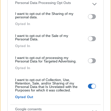
Personal Data Processing Opt Outs
La scorsa estate da san Teodoro c'era una navetta che portava
Please note that this website/app uses one or more Google
in quelle spiagge,penso ci sia anche quest'anno,col veicolo
services and may gather and store information including but
paghi un botto,non sei sicuro,e,comunque sono a numero
I want to opt-out of the Sharing of my
not limited to your visit or usage behaviour. You may click to
personal data.
chiuso.Puoi fermarti in campeggi più vicini a Brandinchi
grant or deny consent to Google and its third-party tags to
Opted In
,e,raggiungerla da lì.
use your data for below specified purposes in below Google
Ormai le spiagge più quotate sono a numero chiuso,comunque
consent section.
a pagamento,difficilmente ti lasciano scorrazzare come anni
I want to opt-out of the Sale of my
Personal Data.
fa,perlomeno in stagione.
Saluti.
Opted In
I want to opt-out of processing my
Personal Data for Targeted Advertising.
Opted In
I want to opt-out of Collection, Use,
Retention, Sale, and/or Sharing of my
Personal Data that Is Unrelated with the
Purposes for which it was collected.
Opted Out
Google consents