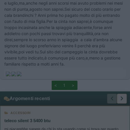
e luglio,ma,anche negli anni scorsi mai avuto problemi nei mesi
non di punta,agosto non saprei.Sei sicuro del costo orario per
cala brandinchi ? Anni prima ho pagato molto di più entrando
con l'auto di mia figlia.Per la cinta non saprei,è comunque
troppo incasinata anche la spiaggia adiacente,forse anni
addietro con pochi passi trovavi più tranquillità,ora non
direi,sempre lo scorso anno in spiaggia a cala d'ambra alcune
signore del luogo preferiviano venire lì perchè era più
vivibile,poi vedi tu.Sul sito del campeggio la cinta dovrebbe
essere tutto indicato,è comunque più caro,e,meno a gestione
familiare rispetto a molti anni fa.
<
1
>
Argomenti recenti
ACCESSORI
teleco silent 3 5400 btu
mi piacerebbe sapere da chi lo sta usando come si trova,per quanto