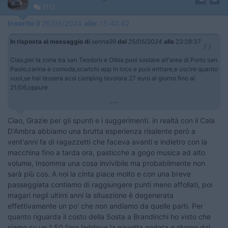
5112
Inserito il
26/05/2024
alle:
15:42:42
In risposta al messaggio di
senna99
del
25/05/2024
alle
23:28:37
Ciao,per la zona tra san Teodoro e Olbia puoi sostare all'area di Porto san
Paolo,carina e comoda,scarichi app in loco e puoi entrare,e uscire quanto
vuoi,se hai tessera acsi camping tavolara 27 euro al giorno fino al
21/06,oppure
...
Ciao, Grazie per gli spunti e i suggerimenti. in realtà con il Cala
D'Ambra abbiamo una brutta esperienza risalente però a
vent'anni fa di ragazzetti che faceva avanti e indietro con la
macchina fino a tarda ora, pasticche a gogo musica ad alto
volume, Insomma una cosa invivibile ma probabilmente non
sarà più cos. A noi la cinta piace molto e con una breve
passeggiata contiamo di raggiungere punti meno affollati, poi
magari negli ultimi anni la situazione è degenerata
effettivamente un po' che non andiamo da quelle parti. Per
quanto riguarda il costo della Sosta a Brandinchi ho visto che
siamo su un 1,50 l'ora laddove la navetta andata e ritorno dal