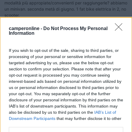
modalità più appropiate/convenienti per raggiungerle? abbiamo
un minivan. seconda metà di giugno. 1 fat bike elettrica in 2, no
scooter.
E poi, se qualcuno è stato a spalmatore, tavolara, dove ha
lasciato il mezzo e come è arrivato sull'isola?
camperonline -
Do Not Process My Personal
Information
grazzzie
15
senna99
If you wish to opt-out of the sale, sharing to third parties, or
1465
processing of your personal or sensitive information for
Inserito il
25/05/2024
alle:
22:25:00
targeted advertising by us, please use the below opt-out
section to confirm your selection. Please note that after your
In risposta al messaggio di
gianninotopo
del
17/05/2024
alle
00:27:10
opt-out request is processed you may continue seeing
interest-based ads based on personal information utilized by
grazie per i contributi, con il gommoncino me la cavo pure ma credo che
us or personal information disclosed to third parties prior to
lo prenderemo per il golfo di orosei, alla maddalena troppo vento per i
miei gusti, non vorrei farmi venire a riprendere a bonifacio! comunque ci
your opt-out. You may separately opt-out of the further
siamo
disclosure of your personal information by third parties on the
...
IAB’s list of downstream participants. This information may
also be disclosed by us to third parties on the
IAB’s List of
Ciao,se vuoi andare a cala Brandinchi col veicolo,portati
Downstream Participants
that may further disclose it to other
appresso il notaio per sbrigare le pratiche per la richiesta del
third parties.
mutuo.