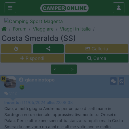
Forum
Viaggiare
Viaggi in Italia
Costa Smeralda (SS)
Galleria
Rispondi
Cerca
<
1
>
16
gianninotopo
5112
Inserito il
11/05/2024
alle:
22:08:38
Ciao, a metà giugno Andremo per un paio di settimane in
Sardegna nord-orientale, approssimativamente tra Orosei e
Palau. Per le altre zone sono abbastanza tranquillo ma in Costa
Smeralda non vado da anni e le ultime volte anche molto