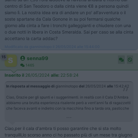
centro di San Teodoro o dalla cinta viene €8 a persona quindi
siamo lì. La nostra idea era di andare un po' all'avventura o il
soste spartane da Cala Gonone in su poi fermarsi qualche
giorno alla cinta a fare i tronchi galleggianti e chiudere con una
o due notti in libera in Costa Smeralda. Sai per caso se alla cinta
accettano la carta addac?
Modificato da gianninotopo il 26/05/2024 alle 15:44:00
15
senna99
1465
Inserito il
26/05/2024
alle:
22:58:24
In risposta al messaggio di
gianninotopo
del
26/05/2024
alle
15:42:42
Ciao, Grazie per gli spunti e i suggerimenti. in realtà con il Cala D'Ambra
abbiamo una brutta esperienza risalente però a vent'anni fa di ragazzetti
che faceva avanti e indietro con la macchina fino a tarda ora, pasticche
...
Ciao,per il cala d'ambra ti posso garantire che si sta molto
tranquilli,lo scorso anno ci ho passato più di un mese tra giugno