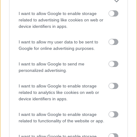
I want to allow Google to enable storage
15
senna99
related to advertising like cookies on web or
1465
device identifiers in apps.
Inserito il
25/05/2024
alle:
23:28:37
Ciao,per la zona tra san Teodoro e Olbia puoi sostare all'area di
I want to allow my user data to be sent to
Porto san Paolo,carina e comoda,scarichi app in loco e puoi
Google for online advertising purposes.
entrare,e uscire quanto vuoi,se hai tessera acsi camping
tavolara 27 euro al giorno fino al 21/06,oppure camping cala
I want to allow Google to send me
cavallo,ha una zona dedicata alla sosta camper,per massimo 3
personalized advertising.
giorni,meno cara del campeggio di cui puoi usufruire tutti i
servizi,che sono presenti anche nella zona dedicata alla sosta
I want to allow Google to enable storage
camper,ci sono stato qualche anno fa e non mi sono trovato
related to analytics like cookies on web or
male.Villaggio camping isuledda però è più caro,27 con acsi + 2
device identifiers in apps.
euro persona tassa di soggiorno + 2,80 euro persona tassa
ambientale.
A san Teodoro c'è anche il camping cala d'ambra,a giugno 25
I want to allow Google to enable storage
euro per equipaggio,puoi uscire col mezzo quanto
related to functionality of the website or app.
vuoi,garantito,più vicino al paese,e,anche se più
spartano,personalmente lo preferisco.Da lì ti portano con
I want to allow Google to enable storage