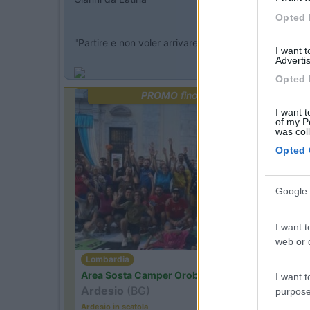
Opted 
"Partire e non voler arrivare mai e soprattutto dalla
I want 
Advertis
Opted 
PROMO
fino al 09/08/26
I want t
of my P
was col
Opted 
Google 
I want t
web or d
Lombardia
Area Sosta Camper Orobie
I want t
Ardesio
(BG)
purpose
Ardesio in scatola