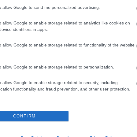
to allow Google to send me personalized advertising.
o allow Google to enable storage related to analytics like cookies on
evice identifiers in apps.
o allow Google to enable storage related to functionality of the website
51:07
 su statale senza traffico. Sia normale che con tratti di superstrada. Non ricordo
o allow Google to enable storage related to personalization.
 fortuna che per legge sono tenuti a segnalarli: la palina di segnalazi
o allow Google to enable storage related to security, including
iù di 4 Km dal velox stesso.
cation functionality and fraud prevention, and other user protection.
poli - Pistoia - Passo della Porretta - Sasso Marconi - Bologna (nel
. Poi prosegui per Tang.BO - S.Giovanni in Persiceto-Nonantola (si pa
mona - Crema - Milano arrivando dalla Paullese in zona SE.
CONFIRM
 vedere i tempi di percorrenza.