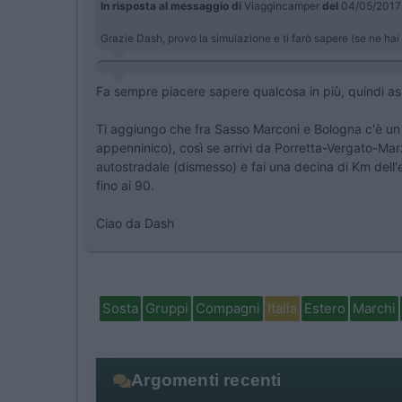
In risposta al messaggio di
Viaggincamper
del
04/05/201
Grazie Dash, provo la simulazione e ti farò sapere (se ne hai 
Fa sempre piacere sapere qualcosa in più, quindi asso
Ti aggiungo che fra Sasso Marconi e Bologna c'è un tr
appenninico), così se arrivi da Porretta-Vergato-Marz
autostradale (dismesso) e fai una decina di Km dell'ex
fino ai 90.
Ciao da Dash
Sosta
Gruppi
Compagni
Italia
Estero
Marchi
Argomenti recenti