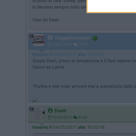
Io evito di fare l'Emilia, perché quando chiudono l'a
lo deviano sempre tutto sull'Emilia...
Ciao da Dash
13
Viaggincamper
06/02/2013
3757
Inserito il
04/05/2017
alle:
14:53:41
Grazie Dash, provo la simulazione e ti farò sapere (s
Gianni da Latina
"Partire e non voler arrivare mai e soprattutto dalla
14
Dash
10/03/2012
8136
Inserito il
04/05/2017
alle:
16:03:18