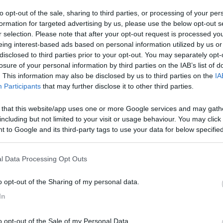
 tratto fino a Livorno? o c'è da penare in coda ai TIR? Gianni da Latina Partire e 
to opt-out of the sale, sharing to third parties, or processing of your per
formation for targeted advertising by us, please use the below opt-out s
r selection. Please note that after your opt-out request is processed y
a a Pisa su statale senza traffico. Sia normale che con tratti di sup
eing interest-based ads based on personal information utilized by us or
itanti
disclosed to third parties prior to your opt-out. You may separately opt-
losure of your personal information by third parties on the IAB’s list of
. This information may also be disclosed by us to third parties on the
IA
Participants
that may further disclose it to other third parties.
 that this website/app uses one or more Google services and may gath
including but not limited to your visit or usage behaviour. You may click 
 to Google and its third-party tags to use your data for below specifi
ogle consent section.
51:07
l Data Processing Opt Outs
 su statale senza traffico. Sia normale che con tratti di superstrada. Non ricordo
o opt-out of the Sharing of my personal data.
In
una bella passeggiata
o opt-out of the Sale of my Personal Data.