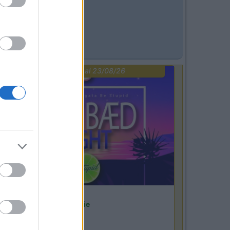
PROMO
fino al 23/08/26
Lombardia
Area Sosta Camper Orobie
Ardesio
(BG)
ot baed night