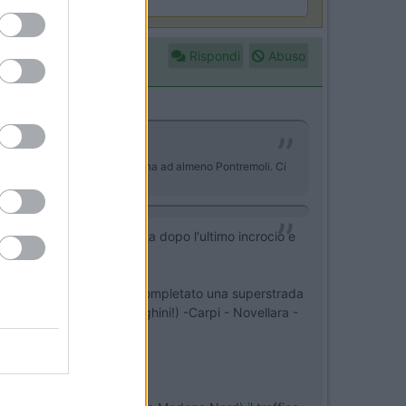
Rispondi
Abuso
 il nome. Okkio invece da Sarzana ad almeno Pontremoli. Ci
one deve essere posizionata dopo l'ultimo incrocio e
 tratto Porretta-BO hanno completato una superstrada
ssa davanti alla Lamborghini!) -Carpi - Novellara -