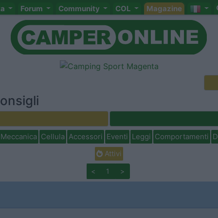
ta
Forum
Community
COL
Magazine
onsigli
Meccanica
Cellula
Accessori
Eventi
Leggi
Comportamenti
D
Attivi
<
1
>