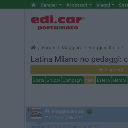
Camper
Accessori
Viaggi
Sos
Forum
Viaggiare
Viaggi in Italia
Latina Milano no pedaggi: c
Rispondi
Sosta
Gruppi
Compagni
Italia
Estero
Marchi
13
Viaggincamper
06/02/2013
3757
Inserito il
02/05/2017
alle:
14:45:35