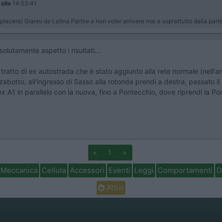
7
alle
14:53:41
piacere) Gianni da Latina Partire e non voler arrivare mai e soprattutto dalla part
lutamente aspetto i risultati...
atto di ex autostrada che è stato aggiunto alla rete normale (nell'amb
abotto, all'ingresso di Sasso alla rotonda prendi a destra, passato il 
 A1 in parallelo con la nuova, fino a Pontecchio, dove riprendi la Por
<
1
>
Meccanica
Cellula
Accessori
Eventi
Leggi
Comportamenti
D
Attivi