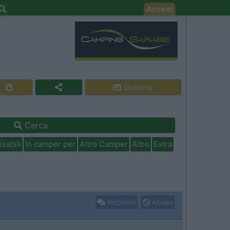
Accedi
Galleria
Cerca
isabili
In camper per
Altro Camper
Altro
Extra
Rispondi
Abuso