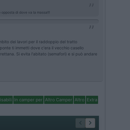
e opposta di dove va la massa!!!
ito dei lavori per il raddoppio del tratto
ponte ti immetti dove c'era il vecchio casello
rettana. Si evita l'abitato (semafori) e si può andare
isabili
In camper per
Altro Camper
Altro
Extra