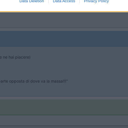
utostrada per incidenti (successo a me proprio il 19 aprile, ero lì qua
Data Deletion
Data Access
Privacy Policy
e ne hai piacere)
 parte opposta di dove va la massa!!!"