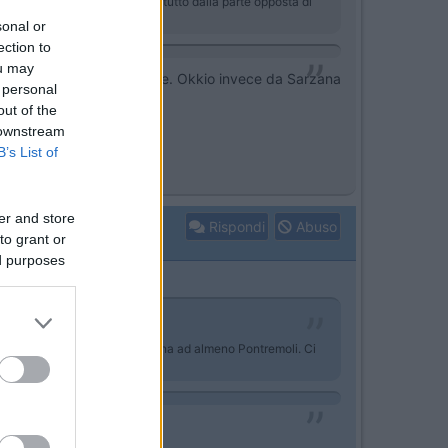
non voler arrivare mai e soprattutto dalla parte opposta di
sonal or
ection to
ou may
erstrada. Non ricordo il nome. Okkio invece da Sarzana
 personal
out of the
 downstream
B’s List of
er and store
Rispondi
Abuso
to grant or
ed purposes
 il nome. Okkio invece da Sarzana ad almeno Pontremoli. Ci