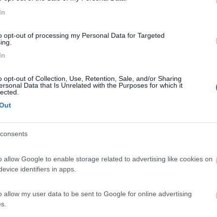
In
 parte opposta di dove va la massa!!!"
to opt-out of processing my Personal Data for Targeted
ing.
In
PROMO
fino al 29/08/26
o opt-out of Collection, Use, Retention, Sale, and/or Sharing
ersonal Data that Is Unrelated with the Purposes for which it
lected.
Out
consents
o allow Google to enable storage related to advertising like cookies on
evice identifiers in apps.
Lombardia
Area Sosta Camper Orobie
o allow my user data to be sent to Google for online advertising
Ardesio
(BG)
s.
Ardesio si blocca
N