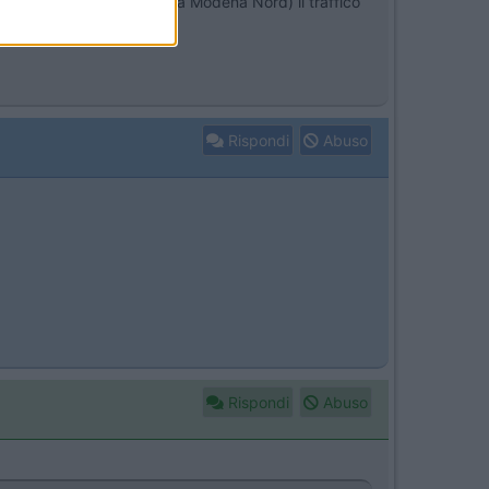
ndo quel TIR ha scavallato a Modena Nord) il traffico
Rispondi
Abuso
Rispondi
Abuso