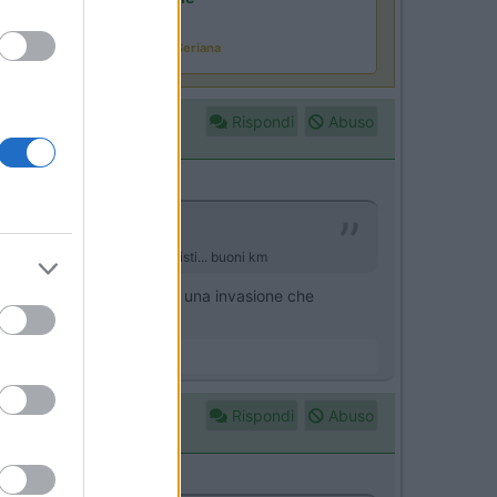
Ardesio
(BG)
assegna organistica della val Seriana
Rispondi
Abuso
redimere i comuni anticamperisti... buoni km
 in caso contrario sarebbe una invasione che
nzi
Rispondi
Abuso