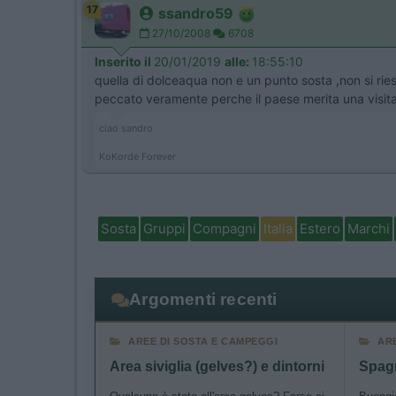
17
ssandro59
27/10/2008
6708
Inserito il
20/01/2019
alle:
18:55:10
quella di dolceaqua non e un punto sosta ,non si ries
peccato veramente perche il paese merita una visit
ciao sandro
KoKorde Forever
Sosta
Gruppi
Compagni
Italia
Estero
Marchi
Argomenti recenti
AREE DI SOSTA E CAMPEGGI
AR
Area siviglia (gelves?) e dintorni