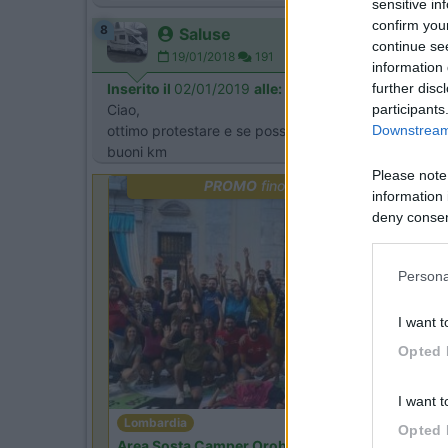
sensitive in
confirm you
8
Saluse
continue se
19/01/2018
191
information 
further disc
Inserito il
02/01/2019
alle:
19:53:43
participants
Ciao,
Downstream 
ottimo protestare e se posso ti suggerisco di mandar
buoni km
Please note
PROMO
fino al 09/08/26
information 
deny consent
in below Go
Persona
I want t
Opted 
I want t
Lombardia
Opted 
Area Sosta Camper Orobie