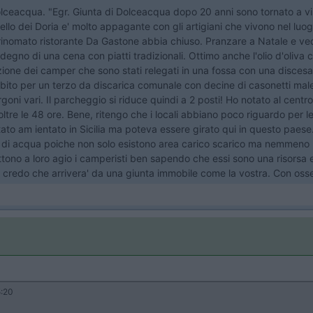
lceacqua. "Egr. Giunta di Dolceacqua dopo 20 anni sono tornato a vis
ello dei Doria e' molto appagante con gli artigiani che vivono nel luo
 rinomato ristorante Da Gastone abbia chiuso. Pranzare a Natale e vede
a degno di una cena con piatti tradizionali. Ottimo anche l'olio d'oliv
zione dei camper che sono stati relegati in una fossa con una discesa
dibito per un terzo da discarica comunale con decine di casonetti mal
goni vari. Il parcheggio si riduce quindi a 2 posti! Ho notato al cent
 oltre le 48 ore. Bene, ritengo che i locali abbiano poco riguardo per 
e' stato am ientato in Sicilia ma poteva essere girato qui in questo paes
rsi di acqua poiche non solo esistono area carico scarico ma nemmen
tono a loro agio i camperisti ben sapendo che essi sono una risorsa e
non credo che arrivera' da una giunta immobile come la vostra. Con os
:20