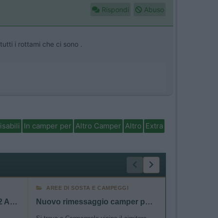
Rispondi
Abuso
tti i rottami che ci sono .
isabili
In camper per
Altro Camper
Altro
Extra
AREE DI SOSTA E CAMPEGGI
VIAGGI ALL
Eclissi solare parziale del 12 Agosto 2026
Nuovo rimessaggio camper posti coperti e scoperti