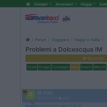
Camper
Accessori
Viaggi
Sos
Forum
Viaggiare
Viaggi in Italia
Problemi a Dolceacqua IM
Rispondi
Sosta
Gruppi
Compagni
Italia
Estero
Marchi
19
DF55
02/03/2007
2923
Inserito il
02/01/2019
alle:
13:45:20