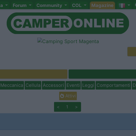
ta
Forum
Community
COL
Magazine
Meccanica
Cellula
Accessori
Eventi
Leggi
Comportamenti
D
Attivi
<
1
>