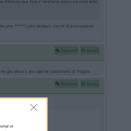
se di Dolceacqua. Esso e' veramente ameno e la visita della
nte uno ******,caro sindaco cerchi di provvedere!
Rispondi
Abuso
he gia allora c era ualche cassonetto di troppo.
Rispondi
Abuso
sonal or