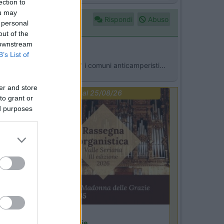
ection to
ou may
Rispondi
Abuso
 personal
out of the
 downstream
B’s List of
si occupano di "redimere" i comuni anticamperisti...
er and store
PROMO
fino al 25/08/26
to grant or
ed purposes
Lombardia
Area Sosta Camper Orobie