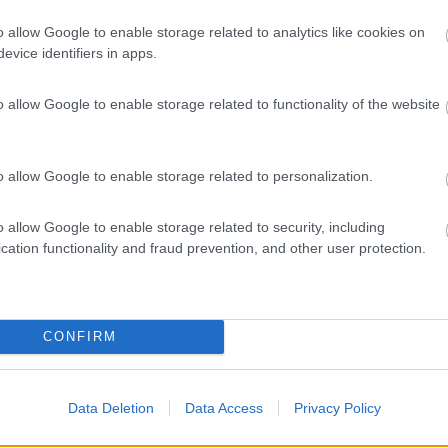
0:36:22
o allow Google to enable storage related to analytics like cookies on
in quel borgo non vadano piu di dieci camper ,( anche meno) in caso contrario sar
evice identifiers in apps.
ia la soluzione migliore ,anzi
ed in condizioni pietose... magari è utile farlo presente.
o allow Google to enable storage related to functionality of the website
o allow Google to enable storage related to personalization.
ene
o allow Google to enable storage related to security, including
cation functionality and fraud prevention, and other user protection.
CONFIRM
:20
. Egr. Giunta di Dolceacqua dopo 20 anni sono tornato a visitare il grazioso pae
Data Deletion
Data Access
Privacy Policy
...