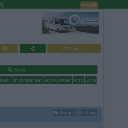
Accedi
Galleria
Cerca
isabili
In camper per
Altro Camper
Altro
Extra
Rispondi
Abuso