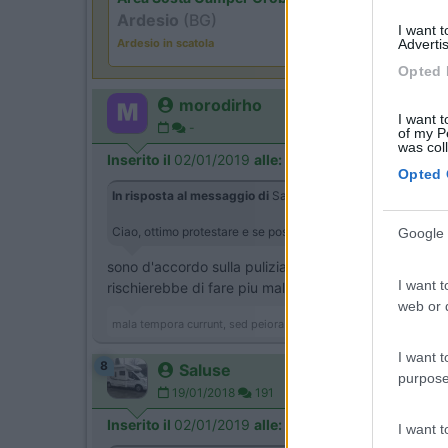
Ardesio
(BG)
I want 
Advertis
Ardesio in scatola
Opted 
morodirho
I want t
-
of my P
was col
Inserito il
02/01/2019
alle:
20:36:22
Opted 
In risposta al messaggio di
Saluse
del
02/01/2019
alle
19:
Ciao, ottimo protestare e se posso ti suggerisco di mandare c
Google 
sono d'accordo sulla pulizia dell'AA, ma forse è me
I want t
rischierebbe di fare piu male che bene , non credo c
web or d
mala tempora currunt, sed peiora parantur
I want t
8
Saluse
purpose
19/01/2018
191
Inserito il
02/01/2019
alle:
21:48:07
I want 