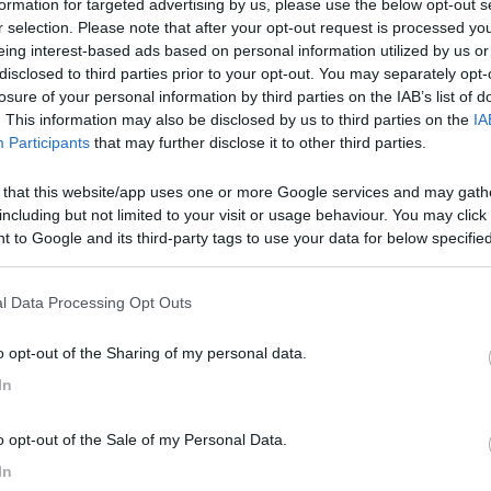
formation for targeted advertising by us, please use the below opt-out s
r selection. Please note that after your opt-out request is processed y
eing interest-based ads based on personal information utilized by us or
disclosed to third parties prior to your opt-out. You may separately opt-
losure of your personal information by third parties on the IAB’s list of
. This information may also be disclosed by us to third parties on the
IA
Participants
that may further disclose it to other third parties.
e copia della tua lettera anche al coordinamento camperisti italiani, 
 that this website/app uses one or more Google services and may gath
PROMO
fino al 11/08/26
including but not limited to your visit or usage behaviour. You may click 
 to Google and its third-party tags to use your data for below specifi
ogle consent section.
l Data Processing Opt Outs
o opt-out of the Sharing of my personal data.
In
o opt-out of the Sale of my Personal Data.
Lombardia
In
Area Sosta Camper Orobie