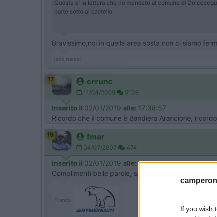
Questa e' la lettera che ho mandato al comune di Dolceacqua
parte sotto al castello
Bravissimo,noi in quella area sosta non ci siamo fe
jack russel
17
errunc
11/04/2009
5109
Inserito il
02/01/2019
alle:
17:38:57
Ricordo che il comune è Bandiera Arancione, ricordo 
19
fmar
04/07/2007
474
Inserito il
02/01/2019
alle:
18:54:51
Complimenti belle parole, speriamo non siano al ven
camperonl
Franco
If you wish 