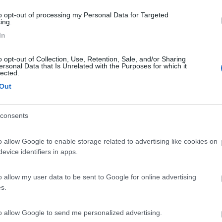
Ardesio
(BG)
to opt-out of processing my Personal Data for Targeted
ing.
Incontri con il teatro
R
In
o opt-out of Collection, Use, Retention, Sale, and/or Sharing
ersonal Data that Is Unrelated with the Purposes for which it
lected.
Out
53:43
opia della tua lettera anche al coordinamento camperisti italiani, si occupano di 
consents
glio che in quel borgo non vadano piu di dieci camper ,( anche meno)
o allow Google to enable storage related to advertising like cookies on
he un intervento della nota associazione sia la soluzione migliore ,a
evice identifiers in apps.
o allow my user data to be sent to Google for online advertising
s.
to allow Google to send me personalized advertising.