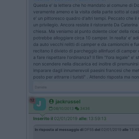
Questa e' la lettera che ho mandato al comune di Do
veramente ameno e la visita della parte sotto al cast
e' un pittoresco quadro d'altri tempi. Peccato che il
un privilegio. Ancora resiste il ristorante Da Caterin
chiesa. Ma veniamo al punto dolente cioe' della rice
potrebbe alloggiare circa 10 camper. In realta' e' a
da auto vecchi relitti di camper e da camioncini e fur
recitano il divieto di parcheggio allinfuori di camper
a fare rispettare l'ordinanza? Il film "l'ora legale" 
non scendere nella discarica ed inoltre di premuni
imparare dagli innumerevoli paesini francesi che met
posto per attrarre i turisti" . Attendo risposta ma 
Daniele
12
jackrussel
08/10/2013
3436
Inserito il
02/01/2019
alle:
13:59:13
In risposta al messaggio di
DF55
del
02/01/2019
alle
13:45