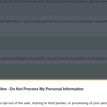
. Egr. Giunta di Dolceacqua dopo 20 anni sono tornato a visitare il grazioso pae
...
rmati nemmeno x gli acquisti perché era come da te descritta, verame
quel parcheggio che indichi...diversi anni fa mi sembra di ricordare c
to.
ine -
Do Not Process My Personal Information
to opt-out of the sale, sharing to third parties, or processing of your per