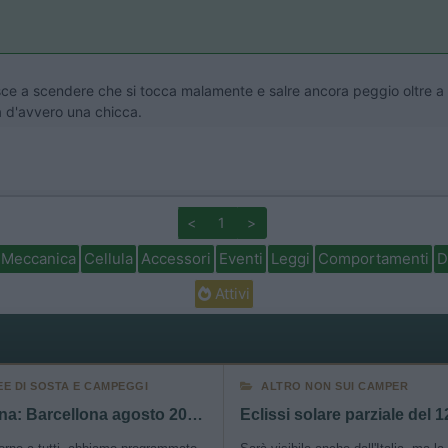
ce a scendere che si tocca malamente e salre ancora peggio oltre a tu
a d'avvero una chicca.
<
1
>
Meccanica
Cellula
Accessori
Eventi
Leggi
Comportamenti
D
Attivi
EE DI SOSTA E CAMPEGGI
ALTRO NON SUI CAMPER
Spagna: Barcellona agosto 2026 - sosta e consigli