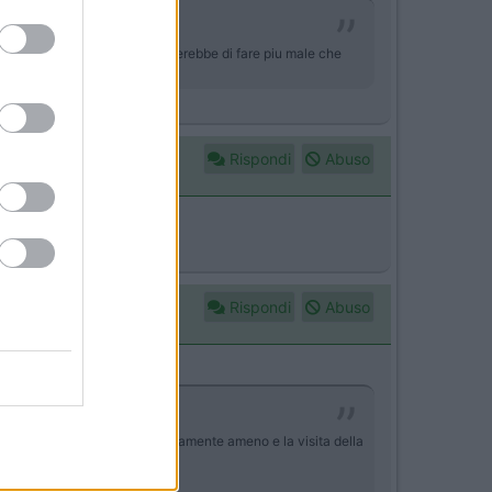
ebbe una invasione che rischierebbe di fare piu male che
Rispondi
Abuso
Rispondi
Abuso
se di Dolceacqua. Esso e' veramente ameno e la visita della