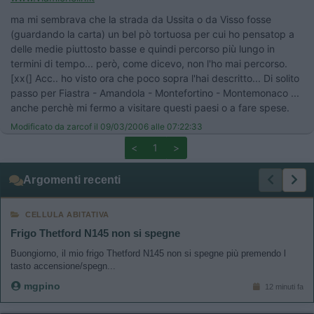
ma mi sembrava che la strada da Ussita o da Visso fosse
(guardando la carta) un bel pò tortuosa per cui ho pensatop a
delle medie piuttosto basse e quindi percorso più lungo in
termini di tempo... però, come dicevo, non l'ho mai percorso.
[xx(] Acc.. ho visto ora che poco sopra l'hai descritto... Di solito
passo per Fiastra - Amandola - Montefortino - Montemonaco ...
anche perchè mi fermo a visitare questi paesi o a fare spese.
Modificato da zarcof il 09/03/2006 alle 07:22:33
<
1
>
Argomenti recenti
CELLULA ABITATIVA
Frigo Thetford N145 non si spegne
Buongiorno, il mio frigo Thetford N145 non si spegne più premendo l
tasto accensione/spegn...
mgpino
12 minuti fa