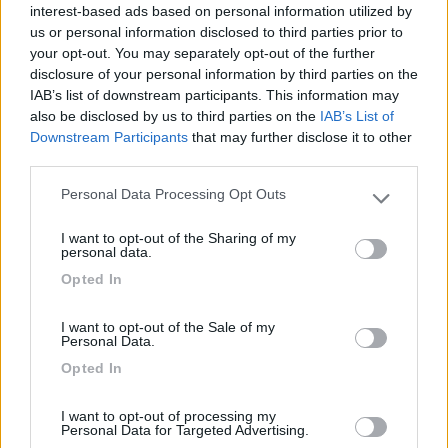
Angelo sul Nera, superi il paese e ti ritrovi ai piedi della salita
interest-based ads based on personal information utilized by
che ti porterà poi a Castelluccio (segui le indicazione non puoi
us or personal information disclosed to third parties prior to
assolutamente sbagliare!!!) è chiaro che ci sono gli strapiombi,
your opt-out. You may separately opt-out of the further
siamo in montagna non al mare!!! comunque sono protetti da
disclosure of your personal information by third parties on the
guardrail...niente di pericoloso!!! io l ho fatta centinaia di volte in
IAB’s list of downstream participants. This information may
macchina e camper, con la neve e senza (l ultima volta la salita
also be disclosed by us to third parties on the
IAB’s List of
era piena di neve..tutte le macchine ferme a mettere le catene
Downstream Participants
that may further disclose it to other
e io...ciaooo ho salutato tutti e sono salito senza alcun minimo
third parties.
problema senza catene!!!) e, non serve neanche dirlo, non ci
sono assolutametne problemi. solo i 15 km finali sono salita e di
Personal Data Processing Opt Outs
Please note that this website/app uses one or more Google
vera montagna il resto tutto mooolto semplice. se vieni da
services and may gather and store information including but
ancona questa è la sola ed unica strada e comunque ,ripeto, in
I want to opt-out of the Sharing of my
not limited to your visit or usage behaviour. You may click to
personal data.
montagna le strade sono tutte uguali!!! ciaoooo
grant or deny consent to Google and its third-party tags to
Opted In
21
a.daniele
use your data for below specified purposes in below Google
3975
consent section.
I want to opt-out of the Sale of my
Inserito il
06/03/2006
alle:
12:33:30
Personal Data.
Ciao Liuba. Si la strada la conosco abbastanza bene (alcune
Opted In
volte sono andato a sciare a Monte Prata). Era per rassicurare
la moglie del mio amico che chiedevo altre strade meno
I want to opt-out of processing my
tortuose. Un saluto Daniele A. id="Comic Sans MS">id="blue">
Personal Data for Targeted Advertising.