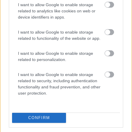
I want to allow Google to enable storage
liuba
related to analytics like cookies on web or
-
device identifiers in apps.
Inserito il
08/03/2006
alle:
12:05:49
parli della strada che passa per Forca di PResta??? bhe sì forse
I want to allow Google to enable storage
ha meno strapiombi nella prima parte, cioè quando si sale verso
related to functionality of the website or app.
forca di Presta, ma nella seconda è quasi uguale. di sicuro è
mooooooooolto + lunga!!!
I want to allow Google to enable storage
zarcof
related to personalization.
-
I want to allow Google to enable storage
Inserito il
08/03/2006
alle:
12:18:00
related to security, including authentication
quote:
Originally posted by liuba
functionality and fraud prevention, and other
parli della strada che passa per Forca di PResta??? bhe sì forse
user protection.
ha meno strapiombi nella prima parte, cioè quando si sale verso
forca di Presta, ma nella seconda è quasi uguale. di sicuro è
mooooooooolto + lunga!!! >
> Si.. da Forca di Presta; l'ho fatta con il camper e non mi è
CONFIRM
sembrata particolarmente esposta, semmai panoramica [:D] Per
chi viene dall'adriatico mi pare una delle due strade da