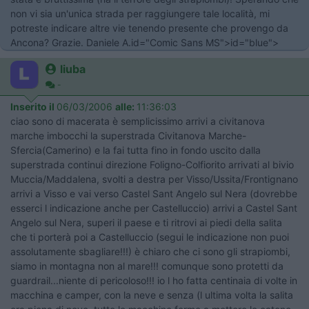
non vi sia un'unica strada per raggiungere tale località, mi
potreste indicare altre vie tenendo presente che provengo da
Ancona? Grazie. Daniele A.id="Comic Sans MS">id="blue">
liuba
-
Inserito il
06/03/2006
alle:
11:36:03
ciao sono di macerata è semplicissimo arrivi a civitanova
marche imbocchi la superstrada Civitanova Marche-
Sfercia(Camerino) e la fai tutta fino in fondo uscito dalla
superstrada continui direzione Foligno-Colfiorito arrivati al bivio
Muccia/Maddalena, svolti a destra per Visso/Ussita/Frontignano
arrivi a Visso e vai verso Castel Sant Angelo sul Nera (dovrebbe
esserci l indicazione anche per Castelluccio) arrivi a Castel Sant
Angelo sul Nera, superi il paese e ti ritrovi ai piedi della salita
che ti porterà poi a Castelluccio (segui le indicazione non puoi
assolutamente sbagliare!!!) è chiaro che ci sono gli strapiombi,
siamo in montagna non al mare!!! comunque sono protetti da
guardrail...niente di pericoloso!!! io l ho fatta centinaia di volte in
macchina e camper, con la neve e senza (l ultima volta la salita