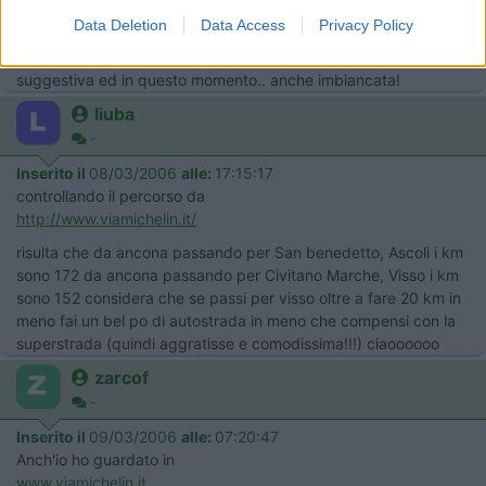
percorrere. L'altra potrebbe essere quella che passa da Ussita
Data Deletion
Data Access
Privacy Policy
e Visso, ma è asai più lunga, e giunge a Castelluccio dalla parte
opposta (io non l'ho mai fatta); potrebbe essere molto
suggestiva ed in questo momento.. anche imbiancata!
liuba
-
Inserito il
08/03/2006
alle:
17:15:17
controllando il percorso da
http://www.viamichelin.it/
risulta che da ancona passando per San benedetto, Ascoli i km
sono 172 da ancona passando per Civitano Marche, Visso i km
sono 152 considera che se passi per visso oltre a fare 20 km in
meno fai un bel po di autostrada in meno che compensi con la
superstrada (quindi aggratisse e comodissima!!!) ciaoooooo
zarcof
-
Inserito il
09/03/2006
alle:
07:20:47
Anch'io ho guardato in
www.viamichelin.it