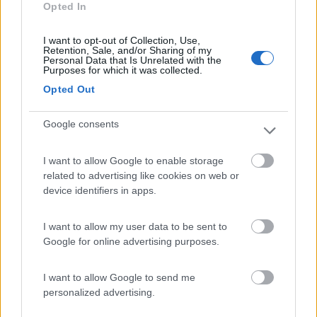
Opted In
zarcof
-
I want to opt-out of Collection, Use,
Inserito il
08/03/2006
alle:
10:26:59
Retention, Sale, and/or Sharing of my
Personal Data that Is Unrelated with the
Da Arquata o Montemonaco (intendo la strada marchigiana, da
Purposes for which it was collected.
Ascoli P.) la strada non dovrebbe avere strapiombi!
Opted Out
Probabilmente la "moglie" avrà percorso la strada che sale da
Norcia, che effettivamente è a mezzacosta ed un poco
esposta.
Google consents
PROMO
fino al 25/08/26
I want to allow Google to enable storage
related to advertising like cookies on web or
device identifiers in apps.
I want to allow my user data to be sent to
Area Sosta Camper Orobie
Google for online advertising purposes.
Ardesio
(BG)
Rassegna organistica della val Seriana
I want to allow Google to send me
personalized advertising.