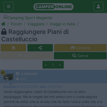
Forum
Viaggiare
Viaggi in Italia
Raggiungere Piani di
Castelluccio
Galleria
Nuovo
Cerca
<
1
>
21
a.daniele
3975
Inserito il
06/03/2006
alle:
09:52:39
Vorrei raggiungere i piani di Castelluccio con un altro
equipaggio. Ma la moglie del mio amico non ci vuole seguire
perchè ha detto che la strada che ha fatto l'unica volta che vi è
stata è bruttissima (ha il terrore degli strapiombi)! Sperando che