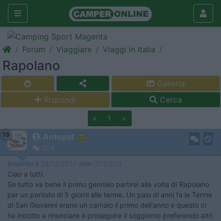
Forum
Viaggiare
Viaggi in Italia
Rapolano
Galleria
Rispondi
Cerca
<
1
>
13
Antopat
2219
Inserito il
29/12/2017
alle:
21:02:13
Ciao a tutti.
Se tutto va bene il primo gennaio partirei alla volta di Rapolano
per un periodo di 5 giorni alle terme. Un paio di anni fa le Terme
di San Giovanni erano un carnaio il primo dell'anno e questo ci
ha indotto a rinunciare a proseguire il soggiorno preferendo altri