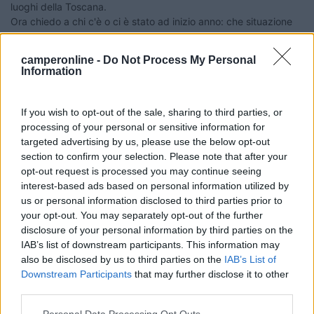
luoghi della Toscana.
Ora chiedo a chi c'è o ci è stato ad inizio anno: che situazione
troverò nei due stabilimenti? Un certo affollamento è prevedible
e accettabile ma l'assoluta mancanza di "spazio vitale no.
camperonline -
Do Not Process My Personal
Fatemi sapere, grazie.
Information
If you wish to opt-out of the sale, sharing to third parties, or
processing of your personal or sensitive information for
targeted advertising by us, please use the below opt-out
section to confirm your selection. Please note that after your
Antopat
opt-out request is processed you may continue seeing
interest-based ads based on personal information utilized by
Modificato da Antopat il 30/12/2017 alle 10:01:09
us or personal information disclosed to third parties prior to
your opt-out. You may separately opt-out of the further
8
Stelvio62
disclosure of your personal information by third parties on the
96
IAB’s list of downstream participants. This information may
Inserito il
30/12/2017
alle:
16:24:42
also be disclosed by us to third parties on the
IAB’s List of
Downstream Participants
that may further disclose it to other
In risposta al messaggio di
Antopat
del
29/12/2017
alle
21:02:13
third parties.
Ciao a tutti. Se tutto va bene il primo gennaio partirei alla volta di
Personal Data Processing Opt Outs