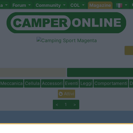
ta
Forum
Community
COL
Magazine
Meccanica
Cellula
Accessori
Eventi
Leggi
Comportamenti
D
Attivi
<
1
>