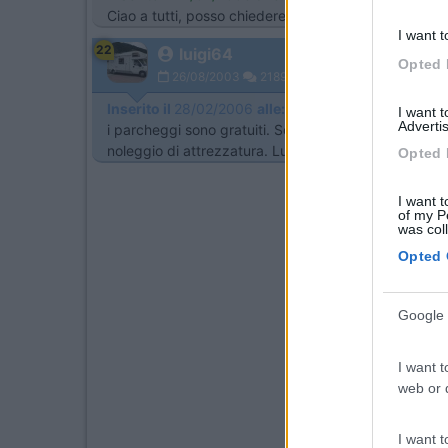
Ciao a tutti, posso chiedere se i parcheggi che ave
I want t
22
luigi64
Opted 
26/08/2003
2189
Inserito il
28/02/2006
alle:
13:05:56
I want 
Advertis
i parcheggi sono gratuiti. Se non ti interessa andare i
noleggio di attrezzatura. Luigi
Opted 
I want t
of my P
was col
Opted 
Google 
I want t
web or d
I want t