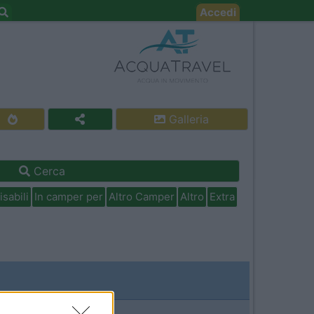
Accedi
Galleria
Cerca
isabili
In camper per
Altro Camper
Altro
Extra