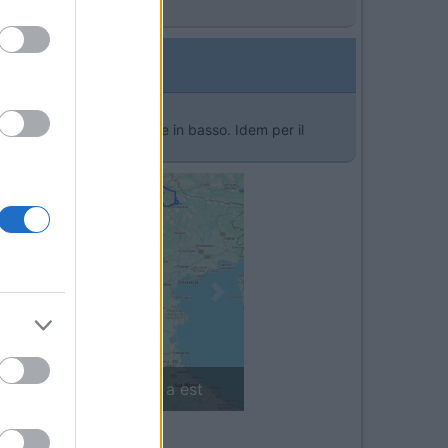
glietteria è sia in alto che in basso. Idem per il
Next
'Arco Alpino: da ovest a est