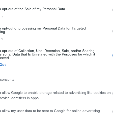
te indicato sono a pagamento? Grazie Fabio
o opt-out of the Sale of my Personal Data.
In
to opt-out of processing my Personal Data for Targeted
ing.
n paese quello in alto è molto più silenzioso e comodo alle piste. La bi
In
o opt-out of Collection, Use, Retention, Sale, and/or Sharing
ersonal Data that Is Unrelated with the Purposes for which it
lected.
Out
Previous
consents
o allow Google to enable storage related to advertising like cookies on
Tour dell
evice identifiers in apps.
o allow my user data to be sent to Google for online advertising
<
1
>