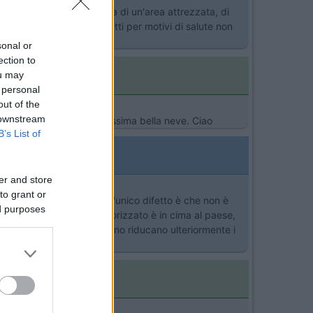
cuneese. Siamo alla ricerca di un'area attrezzata, di
bro dell'equipaggio infatti per motivi di salute non
sonal or
ection to
ou may
 personal
out of the
 downstream
per i non sciatori. Tantissima bella neve. Ciao
B’s List of
er and store
to grant or
o quello che cercavamo. L'unico difetto è che non è
ed purposes
, e l'altro parcheggio autorizzato è in cima al paese,
pare che dal prossimo anno riducano ulteriormente i