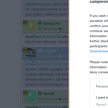
camperonl
abbiamo quattro giorni (si lo so sono pochi [:(], ma c
un camping o anche di un semplice parcheggio (purchè
può sciare. chiedo troppo ? [:I] Luigi64
If you wish 
sensitive in
20
Simun76
confirm you
24/02/2006
2
continue se
information 
Inserito il
24/02/2006
alle:
14:56:23
further disc
Vai a Prato Nevoso, comodo parcheggio per i camper a
participants
22
luigi64
Downstream 
26/08/2003
2189
Please note
Inserito il
27/02/2006
alle:
14:19:21
information 
grazie. Ottimo consiglio. Infatti siamo stati propri
deny consent
proprio silenzioso, ma molto comodo per le piste e pe
in below Go
lontano dal centro, più freddo, ma comunque ancora 
posti in centro portando i camper in un parcheggio l
Persona
20
fbonfi
I want t
27/02/2006
251
Opted 
Inserito il
27/02/2006
alle:
17:41:26