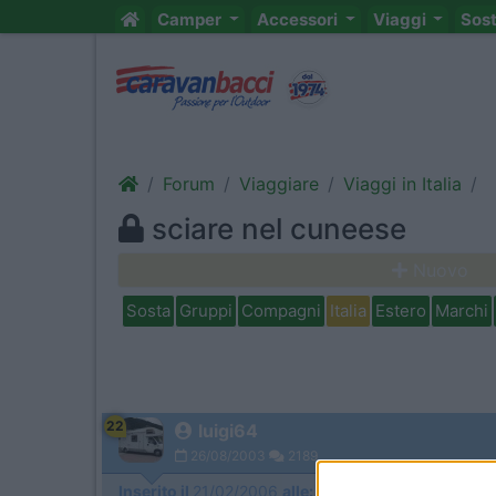
Camper
Accessori
Viaggi
Sos
Forum
Viaggiare
Viaggi in Italia
sciare nel cuneese
Nuovo
Sosta
Gruppi
Compagni
Italia
Estero
Marchi
22
luigi64
26/08/2003
2189
Inserito il
21/02/2006
alle:
10:49:32