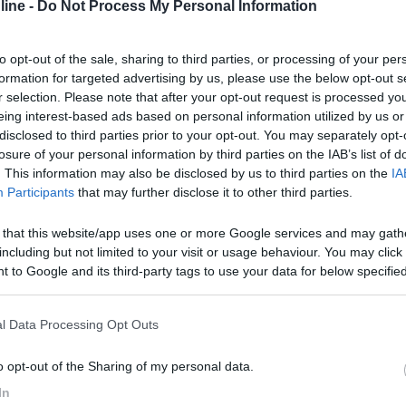
ine -
Do Not Process My Personal Information
hi si accontenta .......) per sciare. Pensavamo a qualche località del 
 tranquillo) che però sia vicino alle piste e anche al paese. Un mem
to opt-out of the sale, sharing to third parties, or processing of your per
formation for targeted advertising by us, please use the below opt-out s
r selection. Please note that after your opt-out request is processed y
eing interest-based ads based on personal information utilized by us or
disclosed to third parties prior to your opt-out. You may separately opt-
losure of your personal information by third parties on the IAB’s list of
i piedi delle piste ed in centro paese con diverse attrazzioni anche 
. This information may also be disclosed by us to third parties on the
IA
Participants
that may further disclose it to other third parties.
 that this website/app uses one or more Google services and may gath
including but not limited to your visit or usage behaviour. You may click 
o a Prato Nevoso. Purtroppo è nevicato tantissimo. Comunque è propri
 to Google and its third-party tags to use your data for below specifi
r il paese. A favore di tutti aggiungo che i posti sono pochi, circa 10
ogle consent section.
più comodo per chi scia. Si parte con gli sci dal camper. Purtroppo 
ontano dal centro. Ciao Luigi
l Data Processing Opt Outs
o opt-out of the Sharing of my personal data.
In