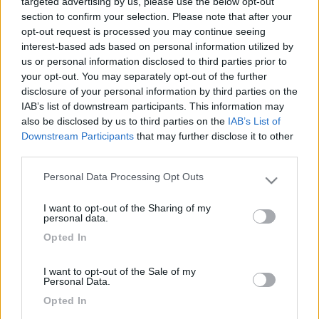
targeted advertising by us, please use the below opt-out
pò stretti con i tempi. Mi aiutate a dare loro qualche consiglio?
section to confirm your selection. Please note that after your
La loro intenzione è quella di tarsferirsi, nel pomeriggio, presso il
opt-out request is processed you may continue seeing
camping Michelangelo. Grazie 1000 per l'attenzione Alfredo
interest-based ads based on personal information utilized by
22
us or personal information disclosed to third parties prior to
mara
your opt-out. You may separately opt-out of the further
7
disclosure of your personal information by third parties on the
Inserito il
19/04/2006
alle:
21:18:09
IAB’s list of downstream participants. This information may
non lasciate il camper vicino l'arno, a pasqua 2005 ho avuto
also be disclosed by us to third parties on the
IAB’s List of
ospiti non graditi in camper e fortunatamente solo 500 euro di
Downstream Participants
that may further disclose it to other
danno . poteva andarmi peggio.ti consiglio di andare subito al
third parties.
campeggio non e cosi distante dal centro.mi sembra che ci sia
Personal Data Processing Opt Outs
una scalinata e comunque ci sono i bus ciao mara
Please note that this website/app uses one or more Google
23
services and may gather and store information including but
alfredo
I want to opt-out of the Sharing of my
not limited to your visit or usage behaviour. You may click to
961
personal data.
grant or deny consent to Google and its third-party tags to
Opted In
Inserito il
20/04/2006
alle:
08:41:12
use your data for below specified purposes in below Google
Ti ringrazio molto della dritta! Consiglierò ai miei di anticipare di
consent section.
mezzora il viaggio e di andare direttamente al Camping
I want to opt-out of the Sale of my
Personal Data.
Michelangelo. Ciao Alfredo
Opted In
22
nebris