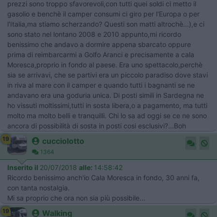
prezzi sono troppo sfavorevoli,con tutti quei soldi ci metto il
gasolio e benchè il camper consumi ci giro per l'Europa o per
l'Italia,ma stiamo scherzando? Questi son matti altrochè...),e ci
sono stato nel lontano 2008 e 2010 appunto,mi ricordo
benissimo che andavo a dormire appena sbarcato oppure
prima di reimbarcarmi a Golfo Aranci e precisamente a cala
Moresca,proprio in fondo al paese. Era uno spettacolo,perchè
sia se arrivavi, che se partivi era un piccolo paradiso dove stavi
in riva al mare con il camper e quando tutti i bagnanti se ne
andavano era una goduria unica. Di posti simili in Sardegna ne
ho vissuti moltissimi,tutti in sosta libera,o a pagamento, ma tutti
molto ma molto belli e tranquilli. Chi lo sa ad oggi se ce ne sono
ancora di possibilità di sosta in posti cosi esclusivi?...Boh
19
cucciolotto
1364
Inserito il
20/07/2018
alle:
14:58:42
Ricordo benissimo anch'io Cala Moresca in fondo, 30 anni fa,
con tanta nostalgia.
Mi sa proprio che ora non sia più possibile...
19
Walking