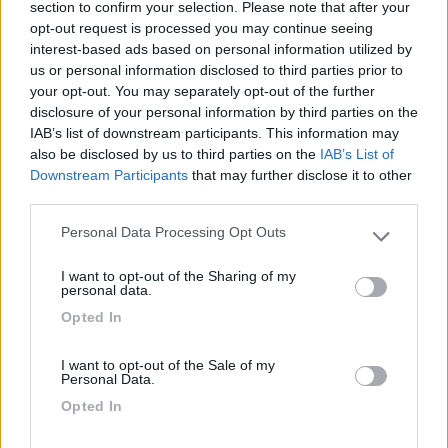
section to confirm your selection. Please note that after your
10
emoda
opt-out request is processed you may continue seeing
30
interest-based ads based on personal information utilized by
us or personal information disclosed to third parties prior to
Inserito il
24/06/2018
alle:
16:20:24
your opt-out. You may separately opt-out of the further
Grazie mille a tutti x le info.
disclosure of your personal information by third parties on the
Buona domenica e buone vacanze
IAB’s list of downstream participants. This information may
also be disclosed by us to third parties on the
IAB’s List of
Downstream Participants
that may further disclose it to other
emoda
third parties.
PROMO
fino al 12/08/26
Personal Data Processing Opt Outs
Please note that this website/app uses one or more Google
services and may gather and store information including but
I want to opt-out of the Sharing of my
not limited to your visit or usage behaviour. You may click to
personal data.
grant or deny consent to Google and its third-party tags to
Opted In
use your data for below specified purposes in below Google
Area Sosta Camper Orobie
consent section.
I want to opt-out of the Sale of my
Ardesio
(BG)
Personal Data.
Estate in cineteca
Opted In