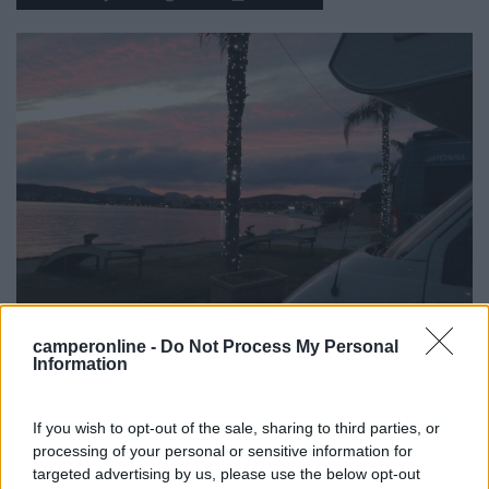
camperonline -
Do Not Process My Personal
Information
noi l'abbiamo utilizzata anno scorso, erano gli inizi di ottobre ed
era gratuita, penso invece che nel periodo estivo sia a
If you wish to opt-out of the sale, sharing to third parties, or
pagamento.
processing of your personal or sensitive information for
Ciao, buone vacanze
targeted advertising by us, please use the below opt-out
Anna