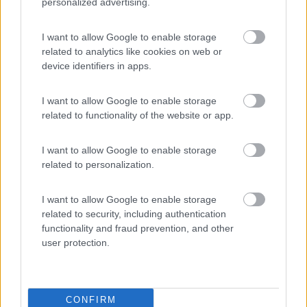
personalized advertising.
camper (l'area sosta non c'era ancora) . Ovviamente non puoi
aprire niente,ma per una notte o 2 come facevamo noi va più
I want to allow Google to enable storage
che bene.
related to analytics like cookies on web or
Per il resto..non badare ad alcuni...questo è un forum,fatto
device identifiers in apps.
apposta per chiedere e dare di conseguenza info. Chi non
vuole ha solo da non iscriversi oppure legge ed evita di dare
contro a chi come me chiede spesso e volentieri. Per fortuna c'è
I want to allow Google to enable storage
davvero tantissima gente che da info e pensa che c'è chi non è
related to functionality of the website or app.
più iscritto ma legge e mi manda le info in privato. Grande
persona.
I want to allow Google to enable storage
Ciao e non farti problemi a chiedere qualunque cosa.
related to personalization.
paola
I want to allow Google to enable storage
10
emoda
related to security, including authentication
30
functionality and fraud prevention, and other
Inserito il
24/06/2018
alle:
22:03:41
user protection.
Grazie ragazzi,so che tra noi camperisti permane sempre la
solidarietà.
Notte e nuovamente grazie a tt.
CONFIRM