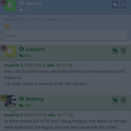
10
emoda
30
Inserito il
24/06/2018
alle:
22:51:45
emoda
10
subzer0
683
Inserito il
11/07/2018
alle:
18:17:44
ciao, noi lo scorso anno abbiamo dormito sul vialone dove poi ti
imbarchi.
c'è molto posto e torverai molti altri camper.
19
Walking
468
Inserito il
20/07/2018
alle:
14:17:38
Io sono oramai più di 10 anni che purtroppo non riesco a tornare
nella splendida Sardegna,(ma non per cause mie,ma xchè i