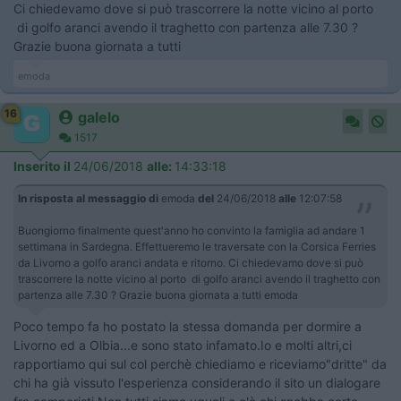
Ci chiedevamo dove si può trascorrere la notte vicino al porto
di golfo aranci avendo il traghetto con partenza alle 7.30 ?
Grazie buona giornata a tutti
emoda
16
galelo
1517
Inserito il
24/06/2018
alle:
14:33:18
In risposta al messaggio di
emoda
del
24/06/2018
alle
12:07:58
Buongiorno finalmente quest'anno ho convinto la famiglia ad andare 1
settimana in Sardegna. Effettueremo le traversate con la Corsica Ferries
da Livorno a golfo aranci andata e ritorno. Ci chiedevamo dove si può
trascorrere la notte vicino al porto di golfo aranci avendo il traghetto con
partenza alle 7.30 ? Grazie buona giornata a tutti emoda
Poco tempo fa ho postato la stessa domanda per dormire a
Livorno ed a Olbia...e sono stato infamato.Io e molti altri,ci
rapportiamo qui sul col perchè chiediamo e riceviamo"dritte" da
chi ha già vissuto l'esperienza considerando il sito un dialogare