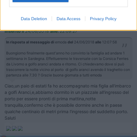
emoda
15
senna99
Data Deletion
Data Access
Privacy Policy
1465
Inserito il
24/06/2018
alle:
22:09:27
In risposta al messaggio di
emoda
del
24/06/2018
alle
12:07:58
Buongiorno finalmente quest'anno ho convinto la famiglia ad andare 1
settimana in Sardegna. Effettueremo le traversate con la Corsica Ferries
da Livorno a golfo aranci andata e ritorno. Ci chiedevamo dove si può
trascorrere la notte vicino al porto di golfo aranci avendo il traghetto con
partenza alle 7.30 ? Grazie buona giornata a tutti emoda
Ciao,un paio di estati fa ho accompagnato mia figlia all'imbarco
a golfi Aranci,e,abbiamo dormito in un piazzale all'ingresso del
porto per essere pronti di prima mattina,notte
tranquilla,confermo che è possibile dormire anche in paese
qualche centinaio di metri prima l'ingresso del suddetto porto.
Saluti