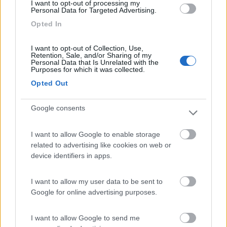
I want to opt-out of processing my
Personal Data for Targeted Advertising.
morodirho
Opted In
-
I want to opt-out of Collection, Use,
Inserito il
24/06/2018
alle:
16:33:26
Retention, Sale, and/or Sharing of my
Personal Data that Is Unrelated with the
Purposes for which it was collected.
In risposta al messaggio di
emoda
del
24/06/2018
alle
16:20:24
Opted Out
Grazie mille a tutti x le info. Buona domenica e buone vacanze ​​​​
eventualmente , poco prima di arrivare al porto troverai alla tua
Google consents
dx un passaggio a livello ,mentre alla tua sx un ampio piazzale (
molte volte libero) su cui potrai passare la notte ( un semplice
I want to allow Google to enable storage
spiazzo ,ma utile per una notte)
related to advertising like cookies on web or
mala tempora currunt, sed peiora parantur
device identifiers in apps.
16
piazzano
I want to allow my user data to be sent to
5035
Google for online advertising purposes.
Inserito il
24/06/2018
alle:
21:05:18
noi per diversi anni siamo andati a golfo aranci perche c'era
I want to allow Google to send me
nostro figlio che lavorava e sostavamo al cimitero con tanti altri