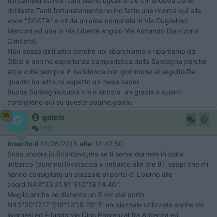
fra camperisti.Non tutti siamo uguali e c'è chi snobba certe
richieste.Tanti,fortunatamente,no.Ho fatto una ricerca qui alla
voce "SOSTA" e mi da un'area comunale in Via Guglielmo
Marconi,ed una in Via Libertà angolo Via Armando Diaz(zona
Cimitero).
Non posso dirti altro perchè noi sbarchiamo e ripartiamo da
Olbia e non ho esperienza camperistica della Sardegna perchè
altre volte sempre in recidence con gommone al seguito.Da
quanto ho letto,mi aspetto un mese super.
Buona Sardegna,buoni km e ancora un grazie a quanti
consigliano qui su queste pagine.galelo.
16
galelo
1517
Inserito il
24/06/2018
alle:
14:42:50
Sono ancora io.Scordavo,ma se ti serve dormire in zona
imbarco (pure noi levataccia x imbarco alle ore 8), sappi che mi
hanno consigliato un piazzale al porto di Livorno alle
coord.N43°33'21.91"E10°18'14.40".
Meglio,anche se distante un 5 km dal porto
N43°30'17.17"E10°19'18.29".E' un piazzale utilizzato anche da
livornesi ed è lungo Via Dino Provenzal fra Ardenza ed