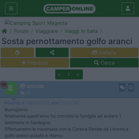
Forum
Viaggiare
Viaggi in Italia
Sosta pernottamento golfo aranci
Galleria
Rispondi
Cerca
<
1
>
10
emoda
30
Inserito il
24/06/2018
alle:
12:07:58
Buongiorno
finalmente quest'anno ho convinto la famiglia ad andare 1
settimana in Sardegna.
Effettueremo le traversate con la Corsica Ferries da Livorno a
golfo aranci andata e ritorno.