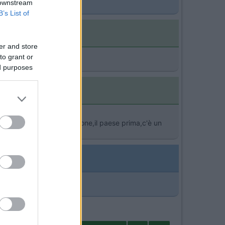
 downstream
B’s List of
er and store
to grant or
ed purposes
iu' tranquillo a Valbondione,il paese prima,c'è un