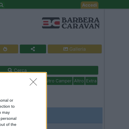
Accedi
Galleria
Cerca
isabili
In camper per
Altro Camper
Altro
Extra
sonal or
ection to
ou may
 personal
out of the