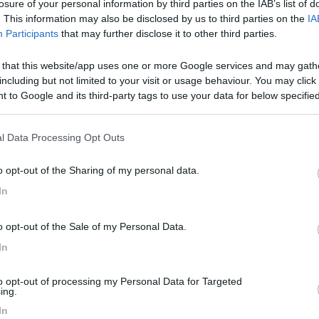
losure of your personal information by third parties on the IAB’s list of
na) senza problemi? e dove? grazie Stefano
. This information may also be disclosed by us to third parties on the
IA
Participants
that may further disclose it to other third parties.
 that this website/app uses one or more Google services and may gath
including but not limited to your visit or usage behaviour. You may click 
rsonalmente non ho mai sostato ma è l'unico parcheggio. Ciao
 to Google and its third-party tags to use your data for below specifi
ogle consent section.
l Data Processing Opt Outs
o opt-out of the Sharing of my personal data.
ia,anche in inverno è non ci sono stati problemi,però se vuoi essere p
In
o opt-out of the Sale of my Personal Data.
In
to opt-out of processing my Personal Data for Targeted
ing.
<
1
>
In