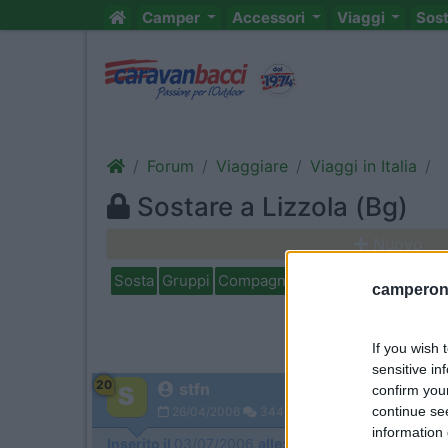
Camper
Accessori
Viaggi
Sos
Forum
Viaggiare
Viaggi in Italia
Sostare a Lizzola (Bg)
Nuovo
Sosta
Gruppi
Compagni
Italia
Estero
Marchi
camperonl
If you wish 
sensitive in
20
stfn
confirm you
continue se
26/04/2006
3440
information 
Inserito il
03/07/2006
alle:
11:45:49